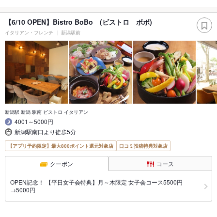
【6/10 OPEN】Bistro BoBo (ビストロ ボボ)
イタリアン・フレンチ
新潟駅前
新潟駅 新潟 駅南 ビストロ イタリアン
4001～5000円
新潟駅南口より徒歩5分
【アプリ予約限定】最大800ポイント還元対象店
口コミ投稿特典対象店
クーポン
コース
OPEN記念！ 【平日女子会特典】月～木限定 女子会コース5500円
→5000円