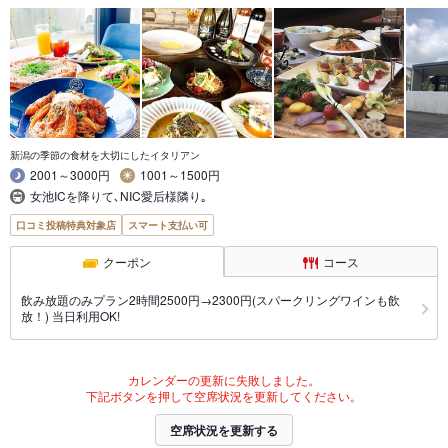
新潟の季節の食材を大切にしたイタリアン
2001～3000円
1001～1500円
女池ICを降りて､NIC愛后様隣り｡
口コミ投稿特典対象店
スマート支払い可
クーポン
コース
飲み放題のみプラン2時間2500円→2300円(スパークリングワインも飲
放！) 当日利用OK!
カレンダーの更新に失敗しました。
下記ボタンを押して空席状況を更新してください。
空席状況を更新する