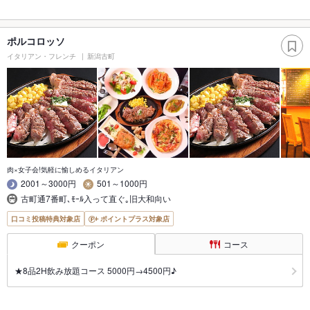
ポルコロッソ
イタリアン・フレンチ
新潟古町
肉×女子会!気軽に愉しめるイタリアン
2001～3000円
501～1000円
古町通7番町､ﾓｰﾙ入って直ぐ｡旧大和向い
口コミ投稿特典対象店
ポイントプラス対象店
クーポン
コース
★8品2H飲み放題コース 5000円→4500円♪