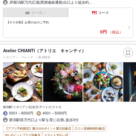
JR新潟駅万代広場(西側連絡通路)出口より徒歩約…
クーポン
コース
【６０分制】お席のみのご予約
0円
（税込）
Atelier CHIANTI（アトリエ キャンティ）
イタリアン・フレンチ
新潟駅前
新潟駅/イタリアン/記念日/デート/ビストロ
5001～6000円
4001～5000円
新潟駅前万代口より駅を背に右側､徒歩3分
【アプリ予約限定】最大350ポイント還元対象店
口コミ投稿特典対象店
ポイントプラス対象店
スマート支払い可