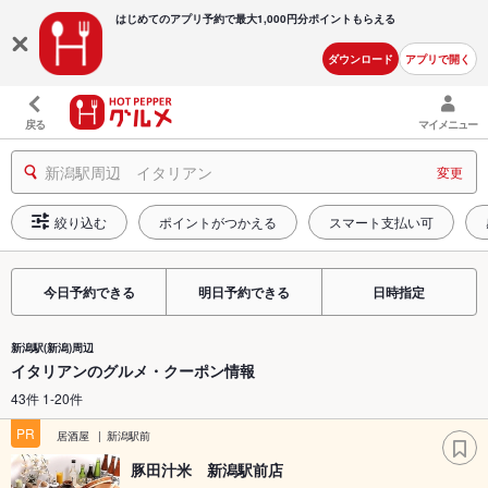
はじめてのアプリ予約で最大
1,000円分ポイントもらえる
ダウンロード
アプリで開く
戻る
マイメニュー
新潟駅周辺 イタリアン
変更
絞り込む
ポイントがつかえる
スマート支払い可
今日予約できる
明日予約できる
日時指定
新潟駅(新潟)周辺
イタリアンのグルメ・クーポン情報
43件 1-20件
PR
居酒屋
新潟駅前
豚田汁米 新潟駅前店