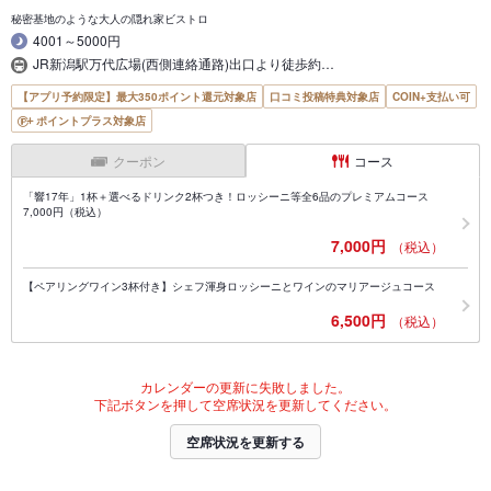
秘密基地のような大人の隠れ家ビストロ
4001～5000円
JR新潟駅万代広場(西側連絡通路)出口より徒歩約…
【アプリ予約限定】最大350ポイント還元対象店
口コミ投稿特典対象店
COIN+支払い可
ポイントプラス対象店
クーポン
コース
「響17年」1杯＋選べるドリンク2杯つき！ロッシーニ等全6品のプレミアムコース
7,000円（税込）
7,000円
（税込）
【ペアリングワイン3杯付き】シェフ渾身ロッシーニとワインのマリアージュコース
6,500円
（税込）
カレンダーの更新に失敗しました。
下記ボタンを押して空席状況を更新してください。
空席状況を更新する