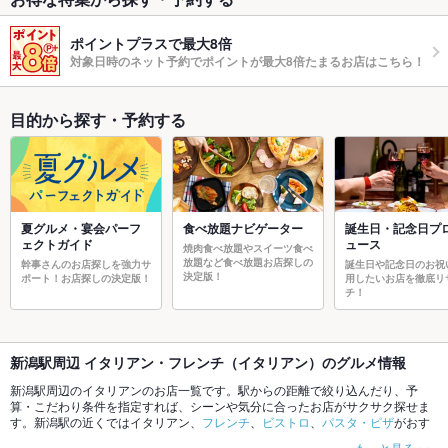
ポイントプラスで最大8倍
対象日時のネット予約でポイントが最大8倍たまるお店はこちら！
目的から探す・予約する
夏グルメ・宴会パーフ
食べ放題ナビゲーター
誕生日・記念日プ
ェクトガイド
ュース
焼肉食べ放題やスイーツ食べ
放題など食べ放題お店探しの
幹事さんのお店探しを強力サ
誕生日や記念日のお祝
決定版！
ポート！お店探しの決定版！
用したいお店を徹底リ
チ！
新潟駅周辺 イタリアン・フレンチ（イタリアン）のグルメ情報
新潟駅周辺のイタリアンのお店一覧です。駅からの距離で絞り込んだり、予
算・こだわり条件を指定すれば、シーンや気分に合ったお店がサクサク探せま
す。新潟駅の近くではイタリアン、
フレンチ
、
ビストロ
、
パスタ・ピザ
がおす
すめです。ホットペッパーグルメなら、お得なクーポンはもちろん、こだわり
もっと見る