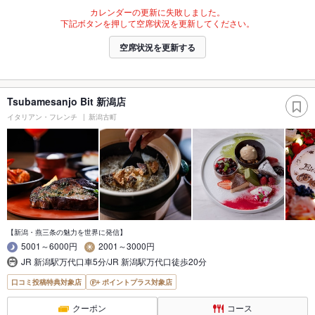
カレンダーの更新に失敗しました。
下記ボタンを押して空席状況を更新してください。
空席状況を更新する
Tsubamesanjo Bit 新潟店
イタリアン・フレンチ
新潟古町
【新潟・燕三条の魅力を世界に発信】
5001～6000円
2001～3000円
JR 新潟駅万代口車5分/JR 新潟駅万代口徒歩20分
口コミ投稿特典対象店
ポイントプラス対象店
クーポン
コース