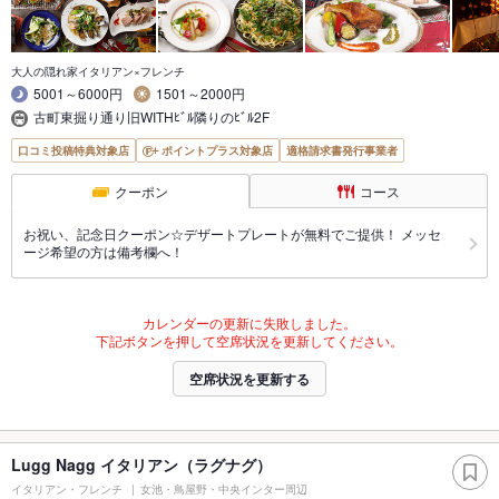
大人の隠れ家イタリアン×フレンチ
5001～6000円
1501～2000円
古町東掘り通り旧WITHﾋﾞﾙ隣りのﾋﾞﾙ2F
口コミ投稿特典対象店
ポイントプラス対象店
適格請求書発行事業者
クーポン
コース
お祝い、記念日クーポン☆デザートプレートが無料でご提供！ メッセ
ージ希望の方は備考欄へ！
カレンダーの更新に失敗しました。
下記ボタンを押して空席状況を更新してください。
空席状況を更新する
Lugg Nagg イタリアン（ラグナグ）
イタリアン・フレンチ
女池・鳥屋野・中央インター周辺