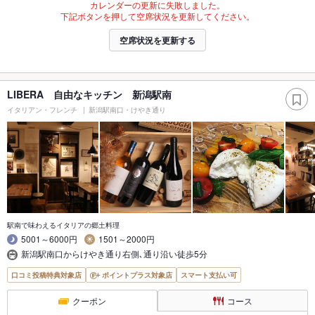
カレンダーの更新に失敗しました。
下記ボタンを押して空席状況を更新してください。
空席状況を更新する
LIBERA 自由なキッチン 新潟駅南
イタリアン・フレンチ
新潟駅南口・けやき通り
駅南で味わえるイタリアの郷土料理
5001～6000円
1501～2000円
新潟駅南口からけやき通り右側､通り沿い徒歩5分
口コミ投稿特典対象店
ポイントプラス対象店
スマート支払い可
クーポン
コース