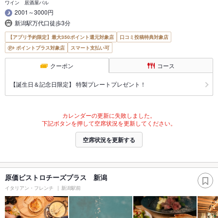
ワイン 居酒屋バル
2001～3000円
新潟駅万代口徒歩3分
【アプリ予約限定】最大350ポイント還元対象店
口コミ投稿特典対象店
ポイントプラス対象店
スマート支払い可
クーポン
コース
【誕生日＆記念日限定】 特製プレートプレゼント！
カレンダーの更新に失敗しました。
下記ボタンを押して空席状況を更新してください。
空席状況を更新する
原価ビストロチーズプラス 新潟
イタリアン・フレンチ
新潟駅前