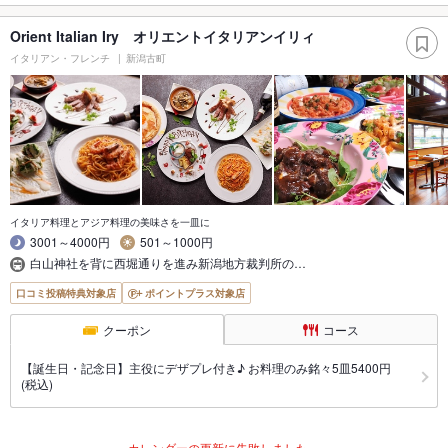
Orient Italian Iry オリエントイタリアンイリィ
イタリアン・フレンチ
新潟古町
イタリア料理とアジア料理の美味さを一皿に
3001～4000円
501～1000円
白山神社を背に西堀通りを進み新潟地方裁判所の…
口コミ投稿特典対象店
ポイントプラス対象店
クーポン
コース
【誕生日・記念日】主役にデザプレ付き♪ お料理のみ銘々5皿5400円
(税込)
カレンダーの更新に失敗しました。