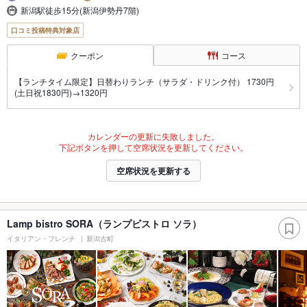
新潟駅徒歩15分(新潟伊勢丹7階)
口コミ投稿特典対象店
クーポン
コース
【ランチタイム限定】日替わりランチ（サラダ・ドリンク付） 1730円
(土日祝1830円)→1320円
カレンダーの更新に失敗しました。
下記ボタンを押して空席状況を更新してください。
空席状況を更新する
Lamp bistro SORA（ランプビストロ ソラ）
イタリアン・フレンチ
新潟古町