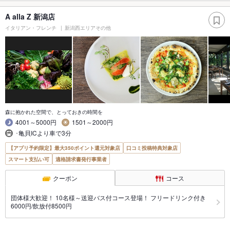
A alla Z 新潟店
イタリアン・フレンチ
新潟西エリアその他
森に抱かれた空間で、とっておきの時間を
4001～5000円
1501～2000円
･亀貝ICより車で3分
【アプリ予約限定】最大350ポイント還元対象店
口コミ投稿特典対象店
スマート支払い可
適格請求書発行事業者
クーポン
コース
団体様大歓迎！ 10名様～送迎バス付コース登場！ フリードリンク付き
6000円/飲放付8500円