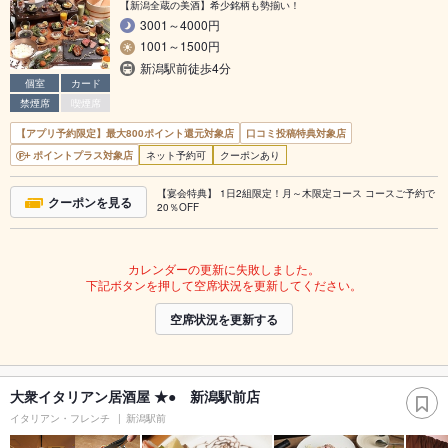
【新潟全蔵の美酒】希少銘柄も勢揃い！
3001～4000円
1001～1500円
新潟駅前徒歩4分
個室
カード
禁煙席
喫煙席
【アプリ予約限定】最大800ポイント還元対象店
口コミ投稿特典対象店
ポイントプラス対象店
ネット予約可
クーポンあり
【宴会特典】 1日2組限定！月～木限定コース コースご予約で
クーポンを見る
20％OFF
カレンダーの更新に失敗しました。
下記ボタンを押して空席状況を更新してください。
空席状況を更新する
大衆イタリアン居酒屋 ★● 新潟駅前店
イタリアン・フレンチ
新潟駅前