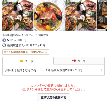
新潟駅徒歩3分/ホテルリブマックス隣/花園
5001～6000円
新潟駅徒歩3分/ﾎﾃﾙﾘﾌﾞﾏｯｸｽ1階
口コミ投稿特典対象店
COIN+支払い可
クーポン
コース
お料理はお好きなものを・・・！単品飲み放題2時間2750円
カレンダーの更新に失敗しました。
下記ボタンを押して空席状況を更新してください。
空席状況を更新する