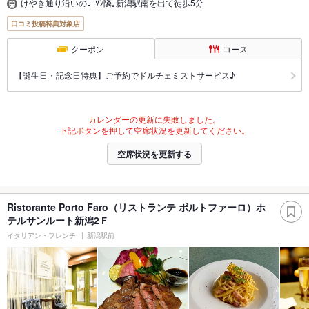
けやき通り沿いのﾛｰｿﾝ隣｡新潟駅南を出て徒歩5分
口コミ投稿特典対象店
クーポン
コース
【誕生日・記念日特典】ご予約でドルチェミストサービス♪
カレンダーの更新に失敗しました。
下記ボタンを押して空席状況を更新してください。
空席状況を更新する
Ristorante Porto Faro（リストランテ ポルトファーロ）ホ
テルサンルート新潟2Ｆ
イタリアン・フレンチ
新潟駅前