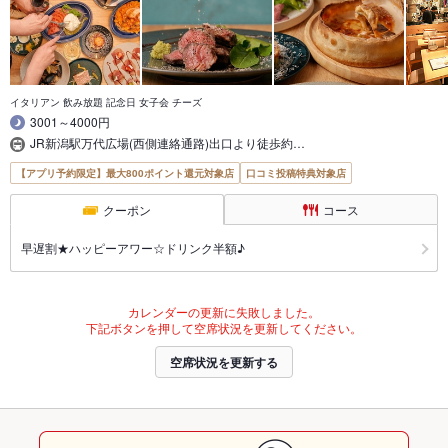
イタリアン 飲み放題 記念日 女子会 チーズ
3001～4000円
JR新潟駅万代広場(西側連絡通路)出口より徒歩約…
【アプリ予約限定】最大800ポイント還元対象店
口コミ投稿特典対象店
クーポン
コース
早遅割★ハッピーアワー☆ドリンク半額♪
カレンダーの更新に失敗しました。
下記ボタンを押して空席状況を更新してください。
空席状況を更新する