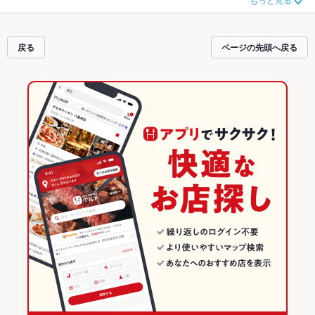
メニュー
リゾット
、
アクアパッツァ
、
トリュフ
や季節のおすすめ料理など、お
店の最新情報をご紹介しているので安心！24時間使える簡単便利なネット予約
が使えるお店も拡大中です。友達どうしの飲み会にも、会社の宴会にも、デー
トやパーティーにもお得に便利にホットペッパーグルメをご利用ください。
戻る
ページの先頭へ戻る