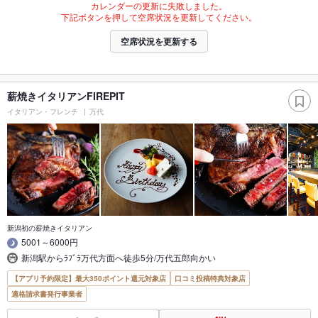
カレンダーの更新に失敗しました。
下記ボタンを押して空席状況を更新してください。
空席状況を更新する
薪焼きイタリアンFIREPIT
イタリアン・フレンチ
万代
新潟初の薪焼きイタリアン
5001～6000円
新潟駅からﾗﾌﾞﾗ万代方面へ徒歩5分/万代五郎向かい
【アプリ予約限定】最大350ポイント還元対象店
口コミ投稿特典対象店
適格請求書発行事業者