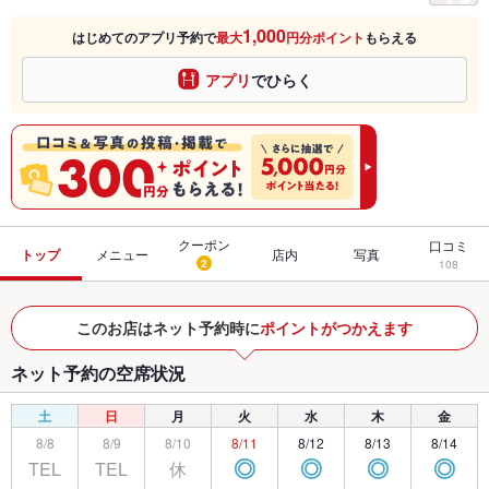
1,000
はじめてのアプリ予約で
最大
円分ポイント
もらえる
アプリ
でひらく
クーポン
口コミ
トップ
メニュー
店内
写真
2
108
このお店はネット予約時に
ポイントがつかえます
ネット予約の空席状況
土
日
月
火
水
木
金
8/8
8/9
8/10
8/11
8/12
8/13
8/14
TEL
TEL
休
◎
◎
◎
◎