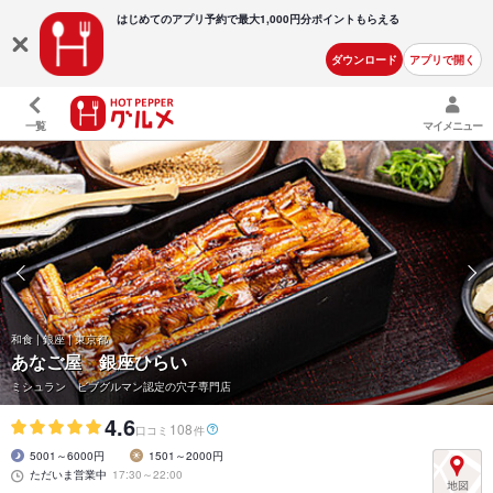
はじめてのアプリ予約で最大
1,000円分ポイントもらえる
ダウンロード
アプリで開く
一覧
マイメニュー
和食 | 銀座 | 東京都
あなご屋 銀座ひらい
ミシュラン ビブグルマン認定の穴子専門店
4.6
108
口コミ
件
5001～6000円
1501～2000円
ただいま営業中
17:30～22:00