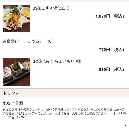
あなごすき焼仕立て
1,870円（税込）
奈良漬け しょつるチーズ
770円（税込）
お酒のあて ちょいもり3種
990円（税込）
ドリンク
あなご骨酒
あなごを骨付の状態でカットし、焼いて切り身に熱々の日本酒をかけながら舟形の器に注いで
のご提供。写真はシェア用ですが、お一人様でもお一人用の器でご提供できます。 一合…1210
円 / 二合…2420円
-