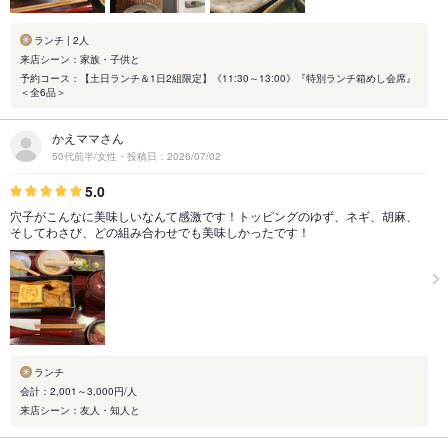
ランチ | 2人
来店シーン：家族・子供と
予約コース：【土日ランチ＆1日2組限定】《11:30～13:00》『特別ランチ箱めし会席』
＜全6品＞
かえママさん
50代前半/女性・投稿日：2026/07/02
5.0
穴子がこんなに美味しいなんて感激です！トッピングのゆず、ネギ、胡麻、
そしてわさび、どの組み合わせでも美味しかったです！
ランチ
会計：2,001～3,000円/人
来店シーン：友人・知人と