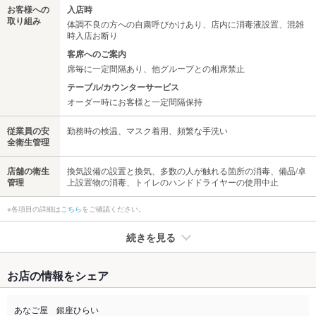
お客様への
入店時
取り組み
体調不良の方への自粛呼びかけあり、店内に消毒液設置、混雑
時入店お断り
客席へのご案内
席毎に一定間隔あり、他グループとの相席禁止
テーブル/カウンターサービス
オーダー時にお客様と一定間隔保持
従業員の安
勤務時の検温、マスク着用、頻繁な手洗い
全衛生管理
店舗の衛生
換気設備の設置と換気、多数の人が触れる箇所の消毒、備品/卓
管理
上設置物の消毒、トイレのハンドドライヤーの使用中止
※各項目の詳細は
こちら
をご確認ください。
続きを見る
たばこ
お店の情報をシェア
禁煙・喫煙
全席禁煙
なし
あなご屋 銀座ひらい