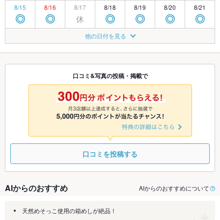
8/15
8/16
8/17
8/18
8/19
8/20
8/21
休
◎
◎
◎
◎
◎
◎
8/22
8/23
8/24
8/25
8/26
8/27
8/28
他の日付を見る
休
◎
◎
◎
◎
◎
◎
8/29
8/30
8/31
9/1
9/2
9/3
9/4
休
TEL
TEL
TEL
TEL
◎
◎
口コミ&写真の投稿・掲載で
9/5
9/6
9/7
9/8
9/9
9/10
9/11
TEL
TEL
休
TEL
TEL
TEL
TEL
口コミを投稿する
AIからのおすすめ
AIからのおすすめについて
天然めそっこ使用の箱めしが絶品！