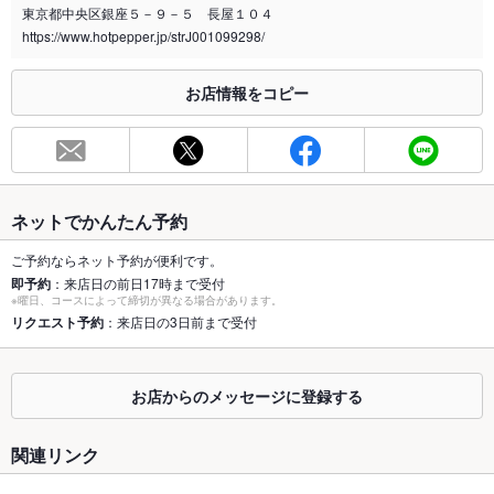
東京都中央区銀座５－９－５ 長屋１０４
喫煙専用室
なし
https://www.hotpepper.jp/strJ001099298/
※2020年4月1日～受動喫煙対策に関する法律が施行されています。正しい情報はお店へお問い
合わせください。
お店情報をコピー
お席
総席数
20席(カウンター4席・テーブル16席)
最大宴会収
20人(立食なし)
容人数
ネットでかんたん予約
個室
なし ：なし
ご予約ならネット予約が便利です。
即予約
：来店日の前日17時まで受付
※曜日、コースによって締切が異なる場合があります。
座敷
なし ：なし
リクエスト予約
：来店日の3日前まで受付
掘りごたつ
なし ：なし
カウンター
あり
お店からのメッセージに登録する
ソファー
なし
関連リンク
テラス席
なし