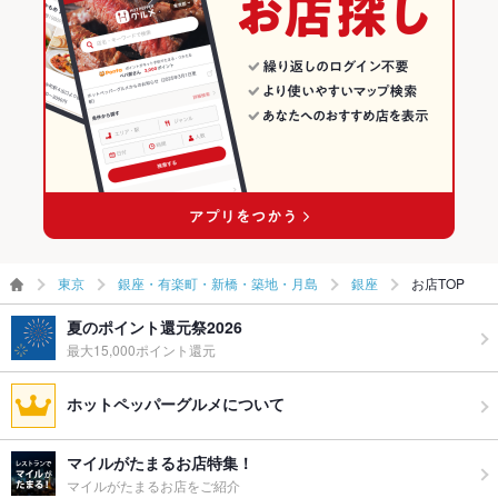
銀座・有楽町・新橋・築地・月島の日本料理・懐石・割烹ランキ
お酒
焼酎充実、日本酒充実
ング
お子様連れ
お子様連れOK ：なし
銀座のグルメランキング
ウェディン
なし
グパーティ
銀座の和食ランキング
ー二次会
銀座の日本料理・懐石・割烹ランキング
備考
※平日のランチタイムのご予約は≪会席コース≫のみ承ります。
※休日はランチタイムのご予約は不可です。
東京
銀座・有楽町・新橋・築地・月島
銀座
お店TOP
夏のポイント還元祭2026
最大15,000ポイント還元
ホットペッパーグルメについて
マイルがたまるお店特集！
マイルがたまるお店をご紹介