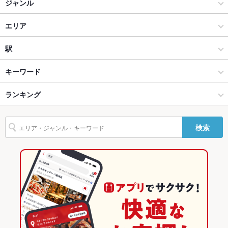
ジャンル
貸切
貸切可 ：なし
和食
エリア
設備
日本料理・懐石・割烹
銀座
駅
Wi-Fi
あり
銀座・有楽町・新橋・築地・月島 × 和食
銀座 × 和食
銀座駅
キーワード
バリアフリ
なし ：なし
ー
銀座・有楽町・新橋・築地・月島 × 日本料理・懐石・割烹
銀座 × 日本料理・懐石・割烹
東銀座駅
ランキング
からあげ
エビ料理
天ぷら
ひつまぶし
駐車場
なし ：近くにコインパーキング有
銀座駅 × 和食
東京
有楽町駅
東京のグルメランキング
英語メニュ
あり
検索
ー
銀座駅 × 日本料理・懐石・割烹
東京 × 和食
東京の和食ランキング
その他設備
※ランチタイムのご予約は平日≪会席コース≫のみ承ります。
東京 × 日本料理・懐石・割烹
東京の日本料理・懐石・割烹ランキング
その他
銀座・有楽町・新橋・築地・月島のグルメランキング
飲み放題
あり ：なし
銀座・有楽町・新橋・築地・月島の和食ランキング
食べ放題
なし ：なし