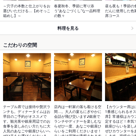
～穴子の本数と仕上がりをお
春夏秋冬、季節に寄り添
昼も夜も！季節の
選びいただける…【めそっこ
う“あなごづくし”な一品料理
だんに使用した色
箱めし】～
の数々
席コース
料理を見る
こだわりの空間
テーブル席では接待や贅沢ラ
店内は一軒家の落ち着ける空
【カウンター席は
ンチも。ディナータイムはお
間…。大人の宴もにぎやかに
1番感じられるオ
早目のご予約がオススメで
会話が飛び交います♪銀座で
席】常連様はカウ
す。観光客や銀座周辺でのお
ランチやディナーを楽しむな
定するほど！本気
食事を楽しみたい方たちに大
らぜひ一度、あなごや銀座ひ
銀座ひらいを楽し
人気のあなごや銀座ひらいへ
らいをご利用くださいませ！
ぜひカウンターを
ぜひ足をお運びくださいま
ランチは混雑が予想されます
します。皆様のご