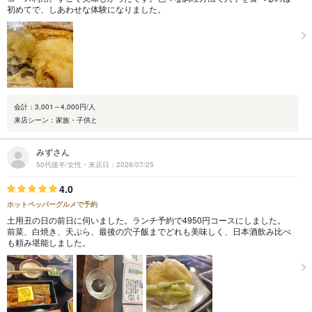
初めてで、しあわせな体験になりました。
会計：3,001～4,000円/人
来店シーン：家族・子供と
みずさん
50代後半/女性・来店日：2026/07/25
4.0
ホットペッパーグルメで予約
土用丑の日の前日に伺いました。ランチ予約で4950円コースにしました。
前菜、白焼き、天ぷら、最後の穴子飯までどれも美味しく、日本酒飲み比べ
も頼み堪能しました。