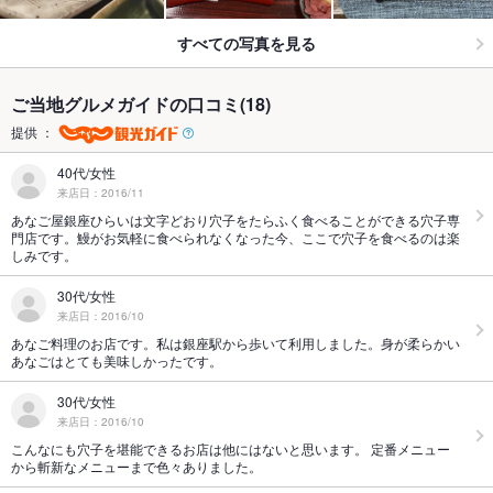
すべての写真を見る
ご当地グルメガイドの口コミ(18)
提供 ：
40代/女性
来店日：2016/11
あなご屋銀座ひらいは文字どおり穴子をたらふく食べることができる穴子専
門店です。鰻がお気軽に食べられなくなった今、ここで穴子を食べるのは楽
しみです。
30代/女性
来店日：2016/10
あなご料理のお店です。私は銀座駅から歩いて利用しました。身が柔らかい
あなごはとても美味しかったです。
30代/女性
来店日：2016/10
こんなにも穴子を堪能できるお店は他にはないと思います。 定番メニュー
から斬新なメニューまで色々ありました。