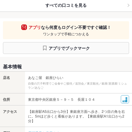
すべての口コミを見る
アプリ
なら何度もログイン不要ですぐ確認！
ワンタップで手軽につかえる
アプリでブックマーク
基本情報
店名
あなご屋 銀座ひらい
自慢の穴子料理でご会食やご接待／送別会／東京観光／銀座/居酒屋/ミシュ
ラン/あなご
住所
東京都中央区銀座５－９－５ 長屋１０４
アクセス
【銀座駅A5出口から3分】東銀座方面へ歩き、2つ目の角を右
に。5mほど歩くと看板があります。【東銀座駅A1出口から2
分】