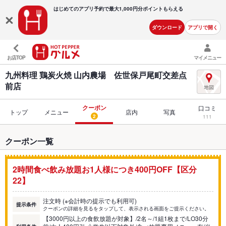
はじめてのアプリ予約で最大
1,000円分ポイントもらえる
ダウンロード
アプリで開く
お店TOP
マイメニュー
九州料理 鶏炭火焼 山内農場 佐世保戸尾町交差点
前店
クーポン
口コミ
トップ
メニュー
店内
写真
2
111
クーポン一覧
2時間食べ飲み放題お1人様につき400円OFF【区分
22】
注文時 (※会計時の提示でも利用可)
提示条件
クーポンの詳細を見るをタップして、表示される画面をご提示ください。
【3000円以上の食飲放題が対象】/2名～/1組1枚まで/LO30分