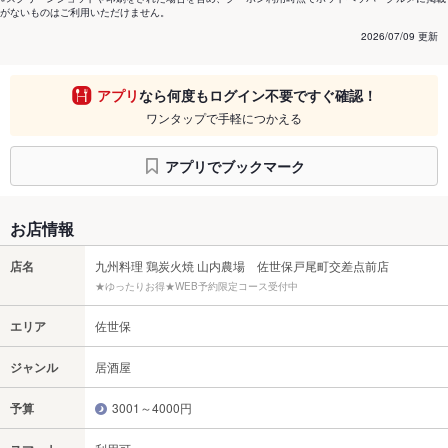
がないものはご利用いただけません。
2026/07/09 更新
アプリ
なら何度もログイン不要ですぐ確認！
ワンタップで手軽につかえる
アプリでブックマーク
お店情報
店名
九州料理 鶏炭火焼 山内農場 佐世保戸尾町交差点前店
★ゆったりお得★WEB予約限定コース受付中
エリア
佐世保
ジャンル
居酒屋
予算
3001～4000円