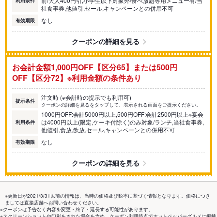
前/大人400円引,小学生以下対象外/食べ放題専用メニュー有/当
利用条件
社食事券,他値引,セール,キャンペーンとの併用不可
なし
有効期限
クーポンの詳細を見る
お会計金額1,000円OFF【区分65】または500円
OFF【区分72】※利用金額の条件あり
注文時 (※会計時の提示でも利用可)
提示条件
クーポンの詳細を見るをタップして、表示される画面をご提示ください。
1000円OFF:会計5000円以上,500円OFF:会計2500円以上※宴会
は4000円以上(限定,ケーキ付除く)のみ対象/ランチ,当社食事券,
利用条件
他値引,食放,飲放,セール,キャンペーンとの併用不可
なし
有効期限
クーポンの詳細を見る
※更新日が2021/3/31以前の情報は、当時の価格及び税率に基づく情報となります。価格につき
ましては直接店舗へお問い合わせください。
※クーポンは予告なく内容を変更・終了・延長する可能性があります。
※スクリーンショットや印刷をされた場合を含め、クーポン利用時点でホットペッパーグルメに掲載