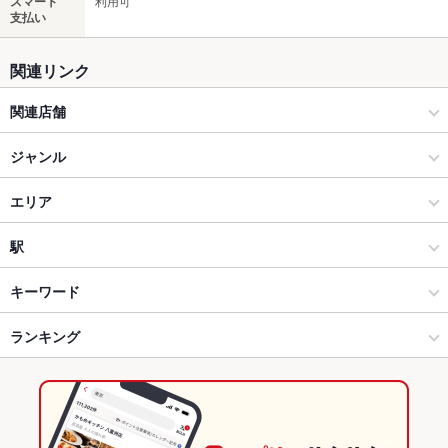
スマート
利用可
支払い
関連リンク
関連店舗
山内農場
ジャンル
居酒屋
エリア
和風
佐世保
駅
佐世保・長崎県その他 × 居酒屋
佐世保 × 居酒屋
佐世保駅
キーワード
佐世保・長崎県その他 × 和風
佐世保 × 和風
佐世保中央駅
ランキング
からあげ
お茶漬け
馬刺し
炉ばた焼き・炙り焼き
九州・博多料理
エビ料理
刺身
フライドポテト
ソーセージ
焼きそば
チャンポン
佐世保駅 × 居酒屋
佐世保 × 和食
中佐世保駅
長崎のグルメランキング
レバー
つくね
地鶏
もつ鍋
ちりとり鍋
ステーキ
ピザ
餃子
佐世保駅 × 和風
佐世保 × 焼き鳥・鶏料理
長崎の居酒屋ランキング
炭火焼
牛タン
パフェ
生ハム
白湯ラーメン
鶏白湯ラーメン