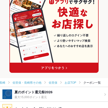
和食
長崎
佐世保・長崎県その他のグルメランキング
鉄板焼きそば
焼き鳥・鶏料理
長崎 × 居酒屋
佐世保・長崎県その他の居酒屋ランキング
佐世保・長崎県その他 × 和食
長崎 × 和風
佐世保のグルメランキング
佐世保・長崎県その他 × 焼き鳥・鶏料理
長崎 × 和食
佐世保の居酒屋ランキング
佐世保駅 × 和食
長崎 × 焼き鳥・鶏料理
佐世保駅 × 焼き鳥・鶏料理
長崎
佐世保・長崎県その他
佐世保
お店TOP
クーポン一覧
夏のポイント還元祭2026
最大15,000ポイント還元