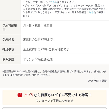
トとなります。詳しくは
こちら
をご覧ください。
※ポイントプラスで加算されるポイントは、ホットペッパーグルメ限定ポイ
ントになります。対象日時の予約で、予約日が翌々月末までのご来店がポイ
ント加算の対象となります。加算ポイントに関する詳細は
こちら
をご確認く
ださい。
予約可能曜
月～日・祝日・祝前日
日
予約締切
来店日の当日22時まで
補足事項
金土祝前日は22時~ご利用可能です
飲み放題
ドリンク60種飲み放題
※更新日が2021/3/31以前の情報は、当時の価格及び税率に基づく情報となります。 価格につき
ましては直接店舗へお問い合わせください。
2026/06/11 更新
アプリ
なら何度もログイン不要ですぐ確認！
ワンタップで手軽につかえる