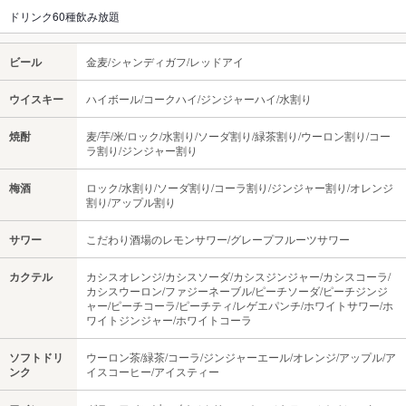
ドリンク60種飲み放題
ビール
金麦/シャンディガフ/レッドアイ
ウイスキー
ハイボール/コークハイ/ジンジャーハイ/水割り
焼酎
麦/芋/米/ロック/水割り/ソーダ割り/緑茶割り/ウーロン割り/コー
ラ割り/ジンジャー割り
梅酒
ロック/水割り/ソーダ割り/コーラ割り/ジンジャー割り/オレンジ
割り/アップル割り
サワー
こだわり酒場のレモンサワー/グレープフルーツサワー
カクテル
カシスオレンジ/カシスソーダ/カシスジンジャー/カシスコーラ/
カシスウーロン/ファジーネーブル/ピーチソーダ/ピーチジンジ
ャー/ピーチコーラ/ピーチティ/レゲエパンチ/ホワイトサワー/ホ
ワイトジンジャー/ホワイトコーラ
ソフトドリ
ウーロン茶/緑茶/コーラ/ジンジャーエール/オレンジ/アップル/ア
ンク
イスコーヒー/アイスティー