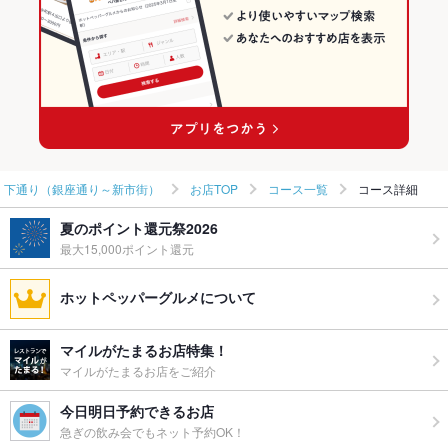
熊本市(上通り･下通り･新市街) × 和風・創作
熊本 × ダイニングバー・バル
下通り（銀座通り～新市街）の居酒屋ランキング
辛島町駅 × ダイニングバー・バル
熊本 × 和風・創作
辛島町駅 × 和風・創作
下通り（銀座通り～新市街）
お店TOP
コース一覧
コース詳細
夏のポイント還元祭2026
最大15,000ポイント還元
ホットペッパーグルメについて
マイルがたまるお店特集！
マイルがたまるお店をご紹介
今日明日予約できるお店
急ぎの飲み会でもネット予約OK！