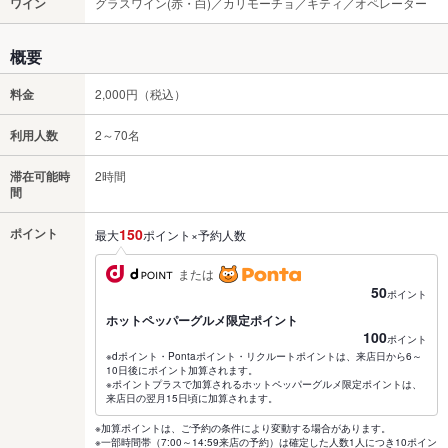
ワイン
グラスワイン(赤・白)／カリモーチョ／キティ／オペレーター
概要
料金
2,000円（税込）
利用人数
2～70名
滞在可能時
2時間
間
ポイント
150
最大
ポイント×予約人数
または
50
ポイント
ホットペッパーグルメ限定ポイント
100
ポイント
※dポイント・Pontaポイント・リクルートポイントは、来店日から6～
10日後にポイント加算されます。
※ポイントプラスで加算されるホットペッパーグルメ限定ポイントは、
来店日の翌月15日頃に加算されます。
※加算ポイントは、ご予約の条件により変動する場合があります。
※一部時間帯（7:00～14:59来店の予約）は確定した人数1人につき10ポイン