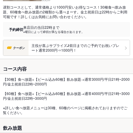
遅割コースとして、通常価格より1000円安いお得なコース！30種食べ飲み放
題、60種食べ飲み放題の2種類から選べまーす。金土祝前日は22時からご利用
可能です！詳しくはお気軽にお問い合わせください。
来店日の当日22時まで
予約締切
※曜日によって締切が異なる場合があります。
主役が喜ぶサプライズ♪前日までのご予約でお祝いプレ
クーポン
ート通常2000円⇒1000円！
コース内容
【30種】食べ放題+【ビール込み60種】飲み放題→通常3000円/平日21時~2000
円/金土祝前日22時~2000円
【60種】食べ放題+【ビール込み60種】飲み放題→通常4000円/平日21時~3000
円/金土祝前日22時~3000円
※詳しい食べ放題メニューは30種、60種のページに掲載されておりますのでご
覧ください。
飲み放題