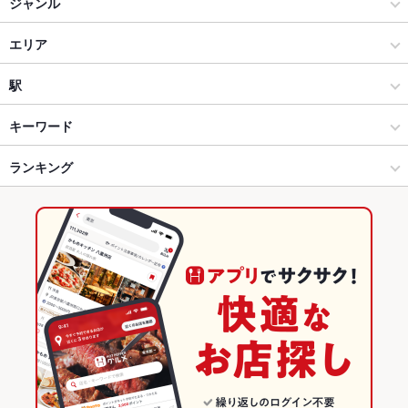
ONECOINBAR JOHNROE
ジャンル
眞心リストランテ R・K・T’s
居酒屋
エリア
創作
下通り（銀座通り～新市街）
駅
熊本市(上通り･下通り･新市街) × 居酒屋
下通り（銀座通り～新市街） × 居酒屋
辛島町駅
キーワード
熊本市(上通り･下通り･新市街) × 創作
下通り（銀座通り～新市街） × 創作
熊本城・市役所前駅
ランキング
からあげ
エビ料理
にんにく料理
フライドポテト
牛すじ
ハンバーグ
ピザ
マルゲリータ
餃子
水餃子
ケーキ
デザート
生ハム
辛島町駅 × 居酒屋
下通り（銀座通り～新市街） × ダイニングバー・バル
花畑町駅
熊本のグルメランキング
たこ焼き
辛島町駅 × 創作
下通り（銀座通り～新市街） × 和風・創作
熊本の居酒屋ランキング
ダイニングバー・バル
熊本
熊本市(上通り･下通り･新市街)のグルメランキング
和風・創作
熊本 × 居酒屋
熊本市(上通り･下通り･新市街)の居酒屋ランキング
熊本市(上通り･下通り･新市街) × ダイニングバー・バル
熊本 × 創作
下通り（銀座通り～新市街）のグルメランキング