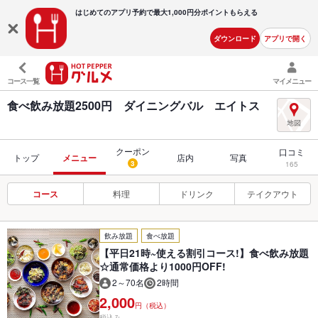
はじめてのアプリ予約で最大
1,000円分ポイントもらえる
ダウンロード
アプリで開く
コース一覧
マイメニュー
食べ飲み放題2500円 ダイニングバル エイトス
クーポン
口コミ
トップ
メニュー
店内
写真
3
165
コース
料理
ドリンク
テイクアウト
飲み放題
食べ放題
【平日21時~使える割引コース!】食べ飲み放題
☆通常価格より1000円OFF!
2～70名
2時間
2,000
円（税込）
税込み