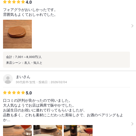
4.0
フォアグラがおいしかったです。
雰囲気もよくておしゃれでした。
会計：7,001～8,000円/人
来店シーン：友人・知人と
まいさん
30代前半/女性・投稿日：2026/02/04
5.0
口コミの評判が良かったので伺いました。
大人気なようでお店は満席で賑やかでした。
お誕生日のお祝いに連れて行ってもらいましたが、
品数も多く、どれも素材にこだわった美味しさで、お酒のペアリングもよ
か…