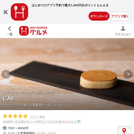
はじめてのアプリ予約で最大
1,000円分ポイントもらえる
ダウンロード
アプリで開く
一覧
マイメニュー
イタリアン・フレンチ | 青山 | 東京都
L'AS
リーズナブルに楽しむ表参道の一流フレンチ
-
4
口コミ
件
2026年1月以降の口コミ5件以上で評点が表示されます
7001～8000円
ただいま営業時間外
12:00～14:30