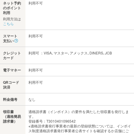
ネット予約
利用不可
のポイント
利用
利用方法は
こちら
スマート
利用不可
支払い
クレジット
利用可 ：VISA､マスター､アメックス､DINERS､JCB
カード
電子マネー
利用不可
QRコード
利用不可
決済
料金備考
なし
領収書
適格請求書（インボイス）の要件を満たした領収書を発行しま
（適格簡易
す。
請求書）
登録番号：T3010401096542
※適格請求書発行事業者の最新の登録状態については、インボイ
ス制度適格請求書発行事業者公表サイトを確認するか店舗にご