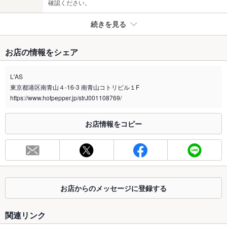
確認ください。
続きを見る
たばこ
お店の情報をシェア
禁煙・喫煙
全席禁煙
-
L'AS
東京都港区南青山４-16-3 南青山コトリビル１F
喫煙専用室
なし
https://www.hotpepper.jp/strJ001108769/
※2020年4月1日～受動喫煙対策に関する法律が施行されています。正しい情報はお店へお問い
合わせください。
お店情報をコピー
お席
総席数
36席(-)
最大宴会収
－
容人数
お店からのメッセージに登録する
個室
なし ：-
関連リンク
座敷
なし ：-