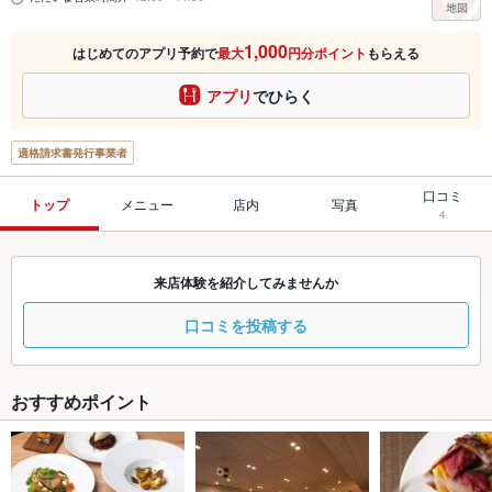
1,000
はじめてのアプリ予約で
最大
円分ポイント
もらえる
アプリ
でひらく
適格請求書発行事業者
口コミ
トップ
メニュー
店内
写真
4
来店体験を紹介してみませんか
口コミを投稿する
おすすめポイント