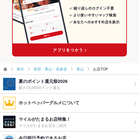
その他設備
-
青山のイタリアン・フレンチランキング
その他
飲み放題
なし ：-
食べ放題
なし ：-
お酒
ワイン充実
お子様連れ
お子様連れ不可 ：小学生以上でコースメニューを召し上がれる
東京
方のみ。
原宿・青山・表参道
青山
お店TOP
夏のポイント還元祭2026
ウェディン
－
グパーティ
最大15,000ポイント還元
ー二次会
ホットペッパーグルメについて
お祝い・サ
可
プライズ対
応
マイルがたまるお店特集！
マイルがたまるお店をご紹介
備考
-
今日明日予約できるお店