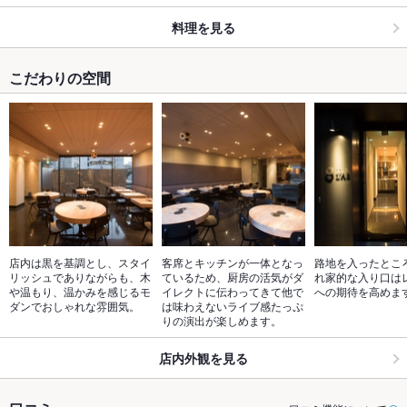
料理を見る
こだわりの空間
店内は黒を基調とし、スタイ
客席とキッチンが一体となっ
路地を入ったとこ
リッシュでありながらも、木
ているため、厨房の活気がダ
れ家的な入り口は
や温もり、温かみを感じるモ
イレクトに伝わってきて他で
への期待を高めま
ダンでおしゃれな雰囲気。
は味わえないライブ感たっぷ
りの演出が楽しめます。
店内外観を見る