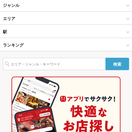
ジャンル
掘りごたつ
なし ：-
イタリアン・フレンチ
エリア
カウンター
なし ：-
フレンチ
青山
駅
ソファー
なし ：-
原宿・青山・表参道 × イタリアン・フレンチ
青山 × イタリアン・フレンチ
表参道駅
ランキング
テラス席
なし ：-
貸切
貸切不可 ：-
原宿・青山・表参道 × フレンチ
青山 × フレンチ
外苑前駅
東京のグルメランキング
検索
設備
表参道駅 × イタリアン・フレンチ
東京
乃木坂駅
東京のイタリアン・フレンチランキング
Wi-Fi
なし
表参道駅 × フレンチ
東京 × イタリアン・フレンチ
東京のフレンチランキング
バリアフリ
なし ：-
ー
東京 × フレンチ
原宿・青山・表参道のグルメランキング
駐車場
なし ：近隣コインパーキング有り
原宿・青山・表参道のイタリアン・フレンチランキング
英語メニュ
あり
ー
青山のグルメランキング