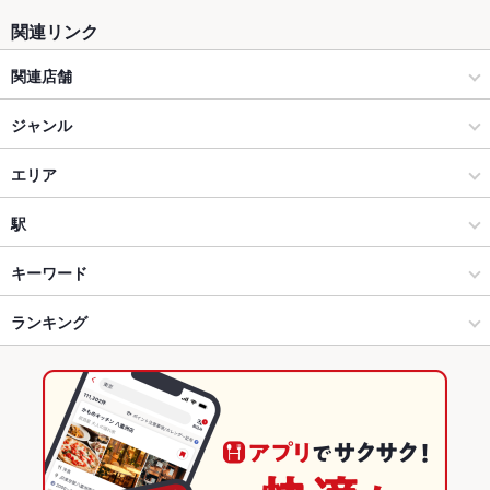
関連リンク
関連店舗
肉と日本酒バル ワラカド
ジャンル
肉と日本酒バル ワラカド 津田沼店
居酒屋
エリア
EVERYDAY BURG 津田沼店
和風
船橋
駅
肉とワイン ワラカルネ 津田沼店
船橋･津田沼･市川･本八幡･中山 × 居酒屋
船橋 × 居酒屋
津田沼駅
キーワード
焼肉 才色兼備
船橋･津田沼･市川･本八幡･中山 × 和風
船橋 × 和風
西船橋駅
ランキング
からあげ
お茶漬け
塩辛
エビ料理
ローストビーフ
フライドポテト
天ぷら
ステーキ
カルボナーラ
ピザ
牛タン
パフェ
デザート
船橋駅 × 居酒屋
船橋 × ダイニングバー・バル
船橋駅
千葉のグルメランキング
アヒージョ
肉寿司
船橋駅 × 和風
船橋 × スペインバル・イタリアンバール
千葉の居酒屋ランキング
ダイニングバー・バル
千葉
船橋･津田沼･市川･本八幡･中山のグルメランキング