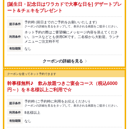
[誕生日・記念日はワラカドで大事な日を] デザートプレ
ート＆チェキをプレゼント
予約時 (前日までのご予約をお願いいたします)
提示条件
クーポンの詳細を見るをタップして、表示される画面をご提示ください。
ネット予約の際はご要望欄にメッセージ内容を添えてくださ
い。コースなどとも併用OKです。二名様から大歓迎。ランチ
利用条件
メニューご注文時不可
なし
有効期限
クーポンの詳細を見る
クーポンを使ってネット予約できます
幹事様無料♪ 飲み放題つきご宴会コース（税込6000
円～）を８名様以上ご利用で☆
予約時 (ご予約時に利用をお伝えください)
提示条件
クーポンの詳細を見るをタップして、表示される画面をご提示ください。
8名様以上
利用条件
なし
有効期限