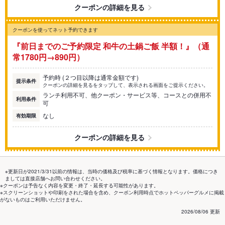
クーポンの詳細を見る
クーポンを使ってネット予約できます
『前日までのご予約限定 和牛の土鍋ご飯 半額！』（通
常1780円→890円）
予約時 (２つ目以降は通常金額です)
提示条件
クーポンの詳細を見るをタップして、表示される画面をご提示ください。
ランチ利用不可、他クーポン・サービス等、コースとの併用不
利用条件
可
なし
有効期限
クーポンの詳細を見る
※更新日が2021/3/31以前の情報は、当時の価格及び税率に基づく情報となります。価格につき
ましては直接店舗へお問い合わせください。
※クーポンは予告なく内容を変更・終了・延長する可能性があります。
※スクリーンショットや印刷をされた場合を含め、クーポン利用時点でホットペッパーグルメに掲載
がないものはご利用いただけません。
2026/08/06 更新