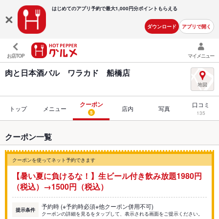
はじめてのアプリ予約で最大
1,000円分ポイントもらえる
ダウンロード
アプリで開く
お店TOP
マイメニュー
肉と日本酒バル ワラカド 船橋店
クーポン
口コミ
トップ
メニュー
店内
写真
5
135
クーポン一覧
クーポンを使ってネット予約できます
【暑い夏に負けるな！】生ビール付き飲み放題1980円
（税込）→1500円（税込）
予約時 (※予約時必須※他クーポン併用不可)
提示条件
クーポンの詳細を見るをタップして、表示される画面をご提示ください。