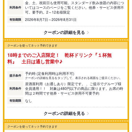
金、土、祝前日も使用可能。スタンダード飲み放題の内容につ
いてはコースのページをご覧ください。他券・サービス併用不
利用条件
可。要予約。2～12名様限定
2026年8月7日～2026年8月31日
有効期限
クーポンの詳細を見る
クーポンを使ってネット予約できます
18時までのご入店限定！ 乾杯ドリンク『１杯無
料』 土日は通し営業中♪
予約時 (定食利用時は利用不可)
提示条件
クーポンの詳細を見るをタップして、表示される画面をご提示ください。
居酒屋利用（お通しあり）限定です。 、ご提示でグループ様
全員適用！！ 対象は480円以下の商品に限ります。お席の時
利用条件
間は２時間です他券・サービス併用不可要予約
なし
有効期限
クーポンの詳細を見る
クーポンを使ってネット予約できます