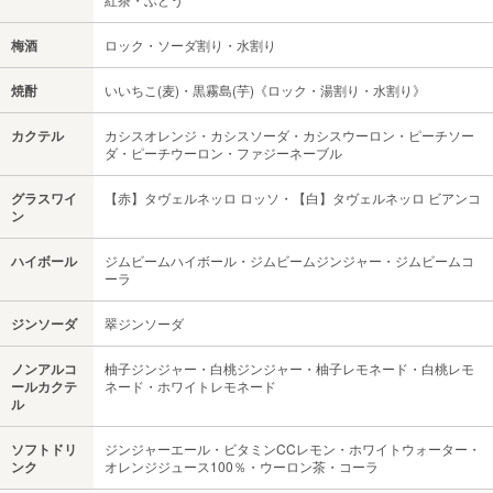
梅酒
ロック・ソーダ割り・水割り
焼酎
いいちこ(麦)・黒霧島(芋)《ロック・湯割り・水割り》
カクテル
カシスオレンジ・カシスソーダ・カシスウーロン・ピーチソー
ダ・ピーチウーロン・ファジーネーブル
グラスワイ
【赤】タヴェルネッロ ロッソ・【白】タヴェルネッロ ビアンコ
ン
ハイボール
ジムビームハイボール・ジムビームジンジャー・ジムビームコ
ーラ
ジンソーダ
翠ジンソーダ
ノンアルコ
柚子ジンジャー・白桃ジンジャー・柚子レモネード・白桃レモ
ールカクテ
ネード・ホワイトレモネード
ル
ソフトドリ
ジンジャーエール・ビタミンCCレモン・ホワイトウォーター・
ンク
オレンジジュース100％・ウーロン茶・コーラ