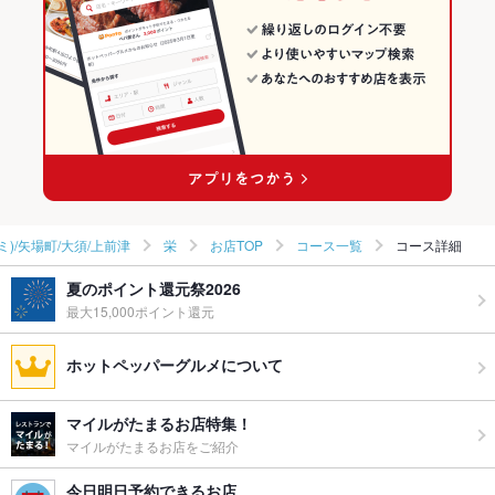
栄(ミナミ)/矢場町/大須/上前津 × 焼き鳥・鶏料理
愛知 × 和食
栄の居酒屋ランキング
栄駅 × 和食
愛知 × 焼き鳥・鶏料理
栄駅 × 焼き鳥・鶏料理
ミ)/矢場町/大須/上前津
栄
お店TOP
コース一覧
コース詳細
夏のポイント還元祭2026
最大15,000ポイント還元
ホットペッパーグルメについて
マイルがたまるお店特集！
マイルがたまるお店をご紹介
今日明日予約できるお店