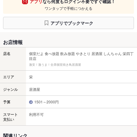
アプリ
なら何度もログイン不要ですぐ確認！
ワンタップで手軽につかえる
アプリでブックマーク
お店情報
店名
個室だよ 食べ放題 飲み放題 やきとり 居酒屋 しんちゃん 栄四丁
目店
激安！激うま！全席個室焼き鳥居酒屋
エリア
栄
ジャンル
居酒屋
予算
1501～2000円
スマート
利用不可
支払い
関連リンク