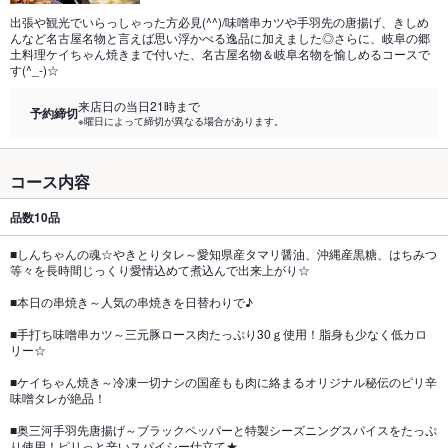
出張や観光でいらっしゃった方必見(^^)/味噌串カツや手羽先の唐揚げ、きしめ
んなど名古屋名物と言えば思い浮かべる逸品に加えました◎さらに、岐阜の郷
土料理ケイちゃん焼きまで付いた、名古屋名物＆岐阜名物を愉しめるコースで
す(^_-)☆
来店日の当日21時まで
予約締切
※曜日によって締切が異なる場合があります。
コース内容
品数
10品
■しんちゃんの魂☆やきとりタレ～愛知県産タマリ醤油、沖縄産黒糖、はちみつ
等々を長時間じっくり愛情込めて煮込んで出来上がり☆
■本日の串焼き～人気の串焼きを日替わりで♪
■手打ち味噌串カツ～三元豚ロース肉たっぷり30ｇ使用！脂身も少なく低カロ
リー☆
■ケイちゃん焼き～冷凍一切ナシの国産もも肉に絡まるオリジナル秘伝のピリ辛
味噌タレが絶品！
■奥三河手羽先唐揚げ～ブラックペッパーと特製シーズニングスパイスをたっぷ
り使用！ピリっと辛いスパイシー仕立て★