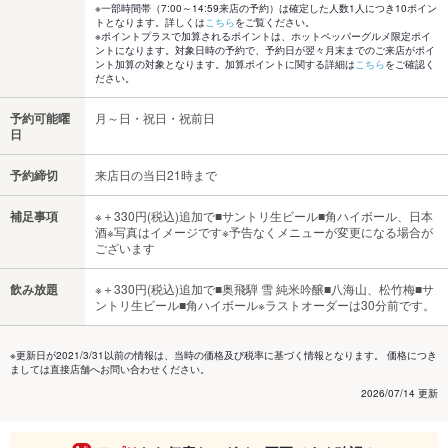
※一部時間帯（7:00～14:59来店の予約）は確定した人数1人につき10ポイン
トとなります。詳しくは
こちら
をご覧ください。
※ポイントプラスで加算されるポイントは、ホットペッパーグルメ限定ポイ
ントになります。対象日時の予約で、予約日が翌々月末までのご来店がポイ
ント加算の対象となります。加算ポイントに関する詳細は
こちら
をご確認く
ださい。
予約可能曜
月～日・祝日・祝前日
日
予約締切
来店日の当日21時まで
補足事項
※＋330円(税込)追加で■サントリ生ビール■角ハイボール、日本
酒※写真はイメージです※予告なくメニューが変更になる場合が
ございます
飲み放題
※＋330円(税込)追加で■奥飛騨 雪 純米吟醸■八海山、松竹梅■サ
ントリ生ビール■角ハイボール※ラストオーダーは30分前です。
※更新日が2021/3/31以前の情報は、当時の価格及び税率に基づく情報となります。 価格につき
ましては直接店舗へお問い合わせください。
2026/07/14 更新