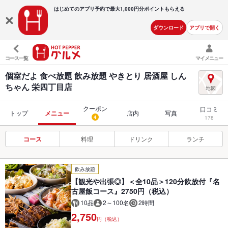
はじめてのアプリ予約で最大
1,000円分ポイントもらえる
ダウンロード
アプリで開く
コース一覧
マイメニュー
個室だよ 食べ放題 飲み放題 やきとり 居酒屋 しん
ちゃん 栄四丁目店
クーポン
口コミ
トップ
メニュー
店内
写真
4
178
コース
料理
ドリンク
ランチ
飲み放題
【観光や出張◎】＜全10品＞120分飲放付『名
古屋飯コース』2750円（税込）
10品
2～100名
2時間
2,750
円（税込）