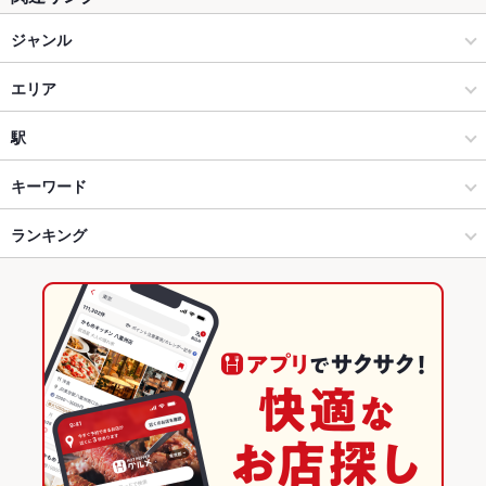
ジャンル
居酒屋
エリア
和風
栄
駅
栄(ミナミ)/矢場町/大須/上前津 × 居酒屋
栄 × 居酒屋
栄駅
キーワード
栄(ミナミ)/矢場町/大須/上前津 × 和風
栄 × 和風
栄町駅
ランキング
手羽先
からあげ
お茶漬け
エビ料理
フライドポテト
ウインナー
天ぷら
つくね
鶏皮
もつ鍋
点心
餃子
水餃子
冷麺
栄駅 × 居酒屋
栄 × 和食
矢場町駅
愛知のグルメランキング
デザート
たこ焼き
チーズ天ぷら
栄駅 × 和風
栄 × 焼き鳥・鶏料理
愛知の居酒屋ランキング
和食
愛知
栄(ミナミ)/矢場町/大須/上前津のグルメランキング
焼き鳥・鶏料理
愛知 × 居酒屋
栄(ミナミ)/矢場町/大須/上前津の居酒屋ランキング
栄(ミナミ)/矢場町/大須/上前津 × 和食
愛知 × 和風
栄のグルメランキング