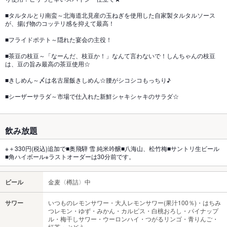
■タルタルとり南蛮～北海道北見産の玉ねぎを使用した自家製タルタルソース
が、揚げ物のコッテリ感を抑えて最高！
■フライドポテト～隠れた宴会の主役！
■茶豆の枝豆～「なーんだ、枝豆か！」なんて言わないで！しんちゃんの枝豆
は、豆の旨み最高の茶豆使用☆
■きしめん～〆は名古屋飯きしめん☆腰がシコシコもっちり♪
■シーザーサラダ～市場で仕入れた新鮮シャキシャキのサラダ☆
飲み放題
※＋330円(税込)追加で■奥飛騨 雪 純米吟醸■八海山、松竹梅■サントリ生ビール
■角ハイボール※ラストオーダーは30分前です。
ビール
金麦〈樽詰〉中
サワー
いつものレモンサワー・大人レモンサワー(果汁100％)・はちみ
つレモン・ゆず・みかん・カルピス・白桃おろし・パイナップ
ル・梅干しサワー・ウーロンハイ・つがるリンゴ・青りんご・
紅茶・ぶどう