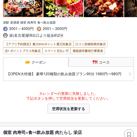
栄駅 居酒屋 個室 肉寿司 食べ飲み放題
3001～4000円
2001～3000円
栄(名古屋)駅8出口より徒歩約2分
【アプリ予約限定】最大800ポイント還元対象店
口コミ投稿特典対象店
ポイントプラス対象店
スマート支払い可
適格請求書発行事業者
クーポン
コース
【OPEN大特価】 豪華120種類の飲み放題プラン90分 1980円⇒980円
カレンダーの更新に失敗しました。
下記ボタンを押して空席状況を更新してください。
空席状況を更新する
個室 肉寿司×食べ飲み放題 肉たらし 栄店