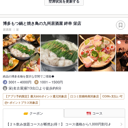
空席状況を更新する
博多もつ鍋と焼き鳥の九州居酒屋 絆串 栄店
居酒屋
栄
絶品の博多名物を贅沢な空間でご堪能◆
3001～4000円
1001～1500円
栄(名古屋)駅13出口より徒歩約6分
【アプリ予約限定】最大800ポイント還元対象店
口コミ投稿特典対象店
COIN+支払い可
ポイントプラス対象店
クーポン
コース
【２ｈ飲み放題コースが断然お得！】 コース価格から1,000円割引♪