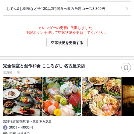
おでん&お刺身など全130品2時間食べ飲み放題コース3,300円
カレンダーの更新に失敗しました。
下記ボタンを押して空席状況を更新してください。
空席状況を更新する
完全個室と創作和食 こころざし 名古屋栄店
居酒屋
栄
愛知/名古屋/栄駅/食べ放題/飲み放題
3001～4000円
栄駅 徒歩5分