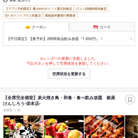
【アプリ予約限定】最大800ポイント還元対象店
口コミ投稿特典対象店
ポイントプラス対象店
適格請求書発行事業者
クーポン
コース
【平日限定】【要予約】2時間単品飲み放題『1,000円』！
カレンダーの更新に失敗しました。
下記ボタンを押して空席状況を更新してください。
空席状況を更新する
【全席完全個室】炭火焼き鳥・和食・食べ飲み放題 銀座
けんしろう-栄本店-
居酒屋
栄