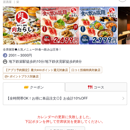
居酒屋
栄
全席個室◆人気メニュー3h食べ飲みは圧巻！
2001～3000円
地下鉄栄駅徒歩約10分/地下鉄伏見駅徒歩約8分
【アプリ予約限定】最大800ポイント還元対象店
口コミ投稿特典対象店
ポイントプラス対象店
クーポン
コース
【全時間帯OK！お得に単品注文◎】お会計10%OFF
カレンダーの更新に失敗しました。
下記ボタンを押して空席状況を更新してください。