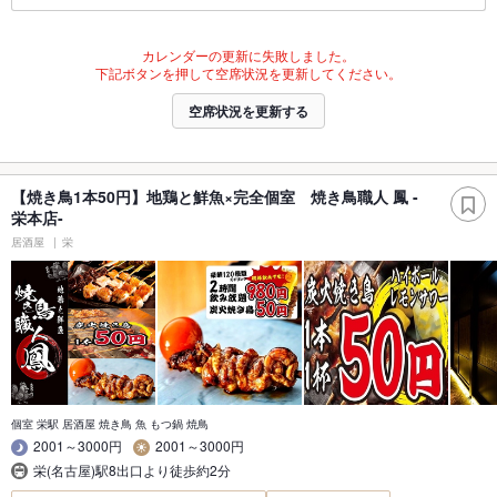
カレンダーの更新に失敗しました。
下記ボタンを押して空席状況を更新してください。
空席状況を更新する
【焼き鳥1本50円】地鶏と鮮魚×完全個室 焼き鳥職人 鳳 -
栄本店-
居酒屋
栄
個室 栄駅 居酒屋 焼き鳥 魚 もつ鍋 焼鳥
2001～3000円
2001～3000円
栄(名古屋)駅8出口より徒歩約2分