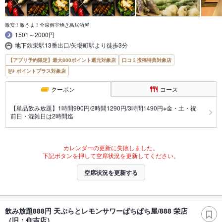
激安！激うま！全席個室焼き鳥居酒屋
1501～2000円
地下鉄栄駅13番出口/矢場町駅より徒歩3分
【アプリ予約限定】最大800ポイント還元対象店
口コミ投稿特典対象店
ポイントプラス対象店
クーポン
コース
【単品飲み放題】1時間990円/2時間1290円/3時間1490円※金・土・祝
前日・混雑日は2時間迄
カレンダーの更新に失敗しました。
下記ボタンを押して空席状況を更新してください。
空席状況を更新する
飲み放題888円 天ぷらとレモンサワーぱちぱち屋/888 栄店
（旧：住吉店）