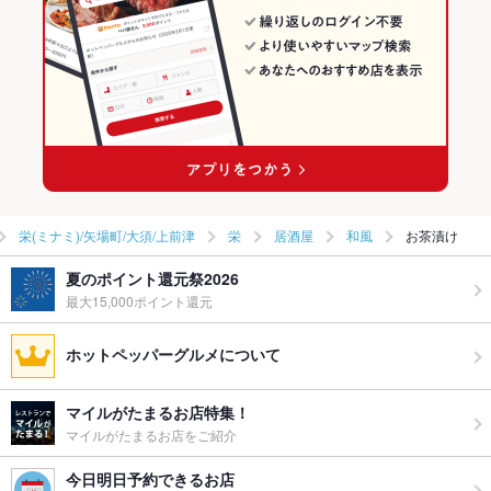
栄(ミナミ)/矢場町/大須/上前津
栄
居酒屋
和風
お茶漬け
夏のポイント還元祭2026
最大15,000ポイント還元
ホットペッパーグルメについて
マイルがたまるお店特集！
マイルがたまるお店をご紹介
今日明日予約できるお店