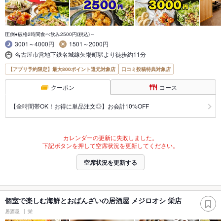
圧倒●破格2時間食べ飲み2500円(税込)～
3001～4000円
1501～2000円
名古屋市営地下鉄名城線矢場町駅より徒歩約11分
【アプリ予約限定】最大800ポイント還元対象店
口コミ投稿特典対象店
クーポン
コース
【全時間帯OK！お得に単品注文◎】お会計10%OFF
カレンダーの更新に失敗しました。
下記ボタンを押して空席状況を更新してください。
空席状況を更新する
個室で楽しむ海鮮とおばんざいの居酒屋 メジロオシ 栄店
居酒屋
栄