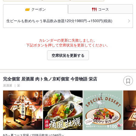
クーポン
コース
生ビールも飲めちゃう単品飲み放題120分1980円→1500円(税抜)
カレンダーの更新に失敗しました。
下記ボタンを押して空席状況を更新してください。
空席状況を更新する
完全個室 居酒屋 肉ト魚ノ京町個室 今昔物語 栄店
居酒屋
栄
6/5～夏コース登場／2H単品飲放⇒1346円～