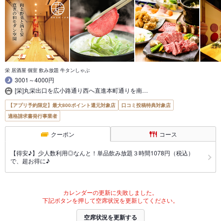
栄 居酒屋 個室 飲み放題 牛タンしゃぶ
3001～4000円
[栄]丸栄出口を広小路通り西へ直進本町通りを南…
【アプリ予約限定】最大800ポイント還元対象店
口コミ投稿特典対象店
適格請求書発行事業者
クーポン
コース
【得安♪】少人数利用◎なんと！単品飲み放題３時間1078円（税込）
で、超お得に♪
カレンダーの更新に失敗しました。
下記ボタンを押して空席状況を更新してください。
空席状況を更新する