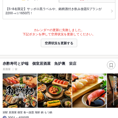
【5~8名限定】サッポロ黒ラベルや、銘柄酒付き飲み放題Sプランが
2200→☆1650円！
カレンダーの更新に失敗しました。
下記ボタンを押して空席状況を更新してください。
空席状況を更新する
赤酢寿司と炉端 個室居酒屋 魚炉裏 栄店
居酒屋
栄
栄駅 居酒屋 個室 食べ放題 海鮮 鍋 もつ鍋
3001～4000円