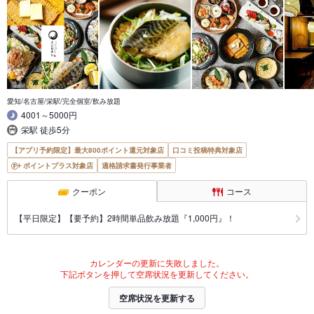
愛知/名古屋/栄駅/完全個室/飲み放題
4001～5000円
栄駅 徒歩5分
【アプリ予約限定】最大800ポイント還元対象店
口コミ投稿特典対象店
ポイントプラス対象店
適格請求書発行事業者
クーポン
コース
【平日限定】【要予約】2時間単品飲み放題『1,000円』！
カレンダーの更新に失敗しました。
下記ボタンを押して空席状況を更新してください。
空席状況を更新する