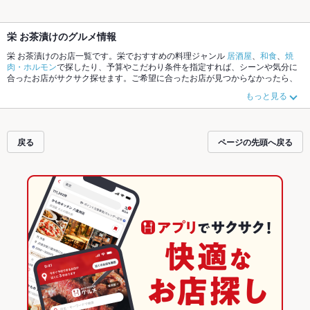
栄 お茶漬けのグルメ情報
栄 お茶漬けのお店一覧です。栄でおすすめの料理ジャンル
居酒屋
、
和食
、
焼
肉・ホルモン
で探したり、予算やこだわり条件を指定すれば、シーンや気分に
合ったお店がサクサク探せます。ご希望に合ったお店が見つからなかったら、
近隣のエリア
栄
、
大須
、
上前津
もチェックしてみてください。ホットペッパー
もっと見る
グルメなら、お得なクーポンはもちろん、こだわりメニュー
からあげ
、
手羽
先
、
串かつ
や季節のおすすめ料理など、お店の最新情報をご紹介しているので
安心！24時間使える簡単便利なネット予約が使えるお店も拡大中です。友達ど
うしの飲み会にも、会社の宴会にも、デートやパーティーにもお得に便利にホ
戻る
ページの先頭へ戻る
ットペッパーグルメをご利用ください。