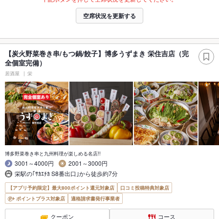
空席状況を更新する
【炭火野菜巻き串/もつ鍋/餃子】博多うずまき 栄住吉店（完
全個室完備）
居酒屋
栄
博多野菜巻き串と九州料理が楽しめる名店!!
3001～4000円
2001～3000円
栄駅の｢ｻｶｴﾁｶ S8番出口｣から徒歩約7分
【アプリ予約限定】最大800ポイント還元対象店
口コミ投稿特典対象店
ポイントプラス対象店
適格請求書発行事業者
クーポン
コース