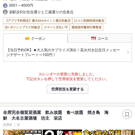
3001～4000円
栄駅歩5分/住吉通りと三蔵通りの交差点
【アプリ予約限定】最大800ポイント還元対象店
口コミ投稿特典対象店
ポイントプラス対象店
スマート支払い可
適格請求書発行事業者
クーポン
コース
【当日予約OK】★大人気のサプライズ演出！花火付き記念日メッセー
ジデザートプレート⇒100円！
カレンダーの更新に失敗しました。
下記ボタンを押して空席状況を更新してください。
空席状況を更新する
全席完全個室居酒屋 飲み放題 食べ放題 焼き鳥 海
鮮 大名古屋酒場 坊主 栄店
居酒屋
栄