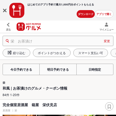
はじめてのアプリ予約で最大
1,000円分ポイントもらえる
ダウンロード
アプリで開く
戻る
マイメニュー
栄 お茶漬け
変更
絞り込む
ポイントがつかえる
スマート支払い可
今日予約できる
明日予約できる
日時指定
栄
和風 | お茶漬けのグルメ・クーポン情報
84件 1-20件
完全個室居酒屋 箱屋 栄伏見店
居酒屋
栄