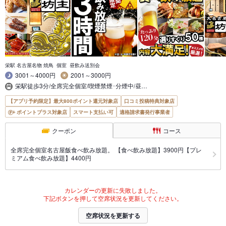
栄駅 名古屋名物 焼鳥 個室 昼飲み送別会
3001～4000円
2001～3000円
栄駅徒歩3分/全席完全個室/喫煙禁煙･分煙中/昼…
【アプリ予約限定】最大800ポイント還元対象店
口コミ投稿特典対象店
ポイントプラス対象店
スマート支払い可
適格請求書発行事業者
クーポン
コース
全席完全個室名古屋飯食べ飲み放題。 【食べ飲み放題】3900円【プレ
ミアム食べ飲み放題】4400円
カレンダーの更新に失敗しました。
下記ボタンを押して空席状況を更新してください。
空席状況を更新する