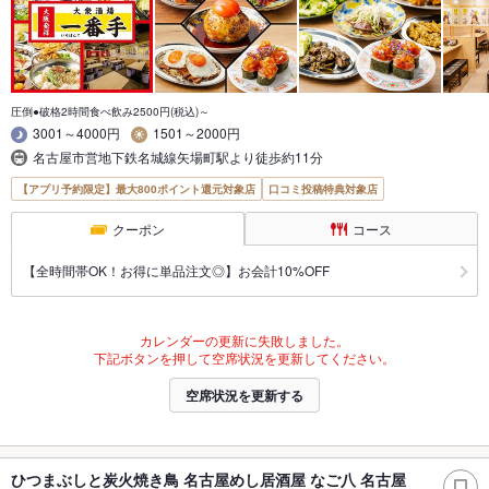
圧倒●破格2時間食べ飲み2500円(税込)～
3001～4000円
1501～2000円
名古屋市営地下鉄名城線矢場町駅より徒歩約11分
【アプリ予約限定】最大800ポイント還元対象店
口コミ投稿特典対象店
クーポン
コース
【全時間帯OK！お得に単品注文◎】お会計10%OFF
カレンダーの更新に失敗しました。
下記ボタンを押して空席状況を更新してください。
空席状況を更新する
ひつまぶしと炭火焼き鳥 名古屋めし居酒屋 なご八 名古屋