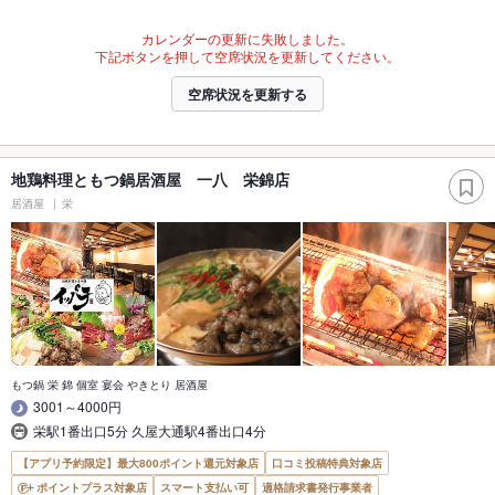
カレンダーの更新に失敗しました。
下記ボタンを押して空席状況を更新してください。
空席状況を更新する
地鶏料理ともつ鍋居酒屋 一八 栄錦店
居酒屋
栄
もつ鍋 栄 錦 個室 宴会 やきとり 居酒屋
3001～4000円
栄駅1番出口5分 久屋大通駅4番出口4分
【アプリ予約限定】最大800ポイント還元対象店
口コミ投稿特典対象店
ポイントプラス対象店
スマート支払い可
適格請求書発行事業者