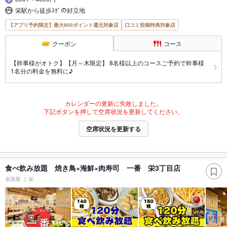
栄駅から徒歩ｽｸﾞの好立地
【アプリ予約限定】最大800ポイント還元対象店
口コミ投稿特典対象店
クーポン
コース
【幹事様がオトク】【月～木限定】 8名様以上のコースご予約で幹事様
1名分の料金を無料に♪
カレンダーの更新に失敗しました。
下記ボタンを押して空席状況を更新してください。
空席状況を更新する
食べ飲み放題 焼き鳥×海鮮×肉寿司 一番 栄3丁目店
居酒屋
栄