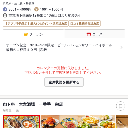
浜焼き・めし処・居酒屋
3001～4000円
1001～1500円
市営地下鉄栄駅12番出口13番出口より徒歩3分
【アプリ予約限定】最大800ポイント還元対象店
口コミ投稿特典対象店
クーポン
コース
オープン記念 9/10～9/13限定 ビール・レモンサワー・ハイボール
最初の１杯目１０円（税抜）
カレンダーの更新に失敗しました。
下記ボタンを押して空席状況を更新してください。
空席状況を更新する
肉ト串 大衆酒場 一番手 栄店
居酒屋
栄