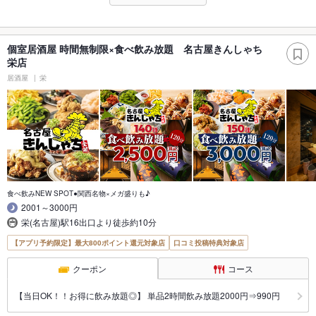
個室居酒屋 時間無制限×食べ飲み放題 名古屋きんしゃち
栄店
居酒屋
栄
食べ飲みNEW SPOT●関西名物×メガ盛りも♪
2001～3000円
栄(名古屋)駅16出口より徒歩約10分
【アプリ予約限定】最大800ポイント還元対象店
口コミ投稿特典対象店
クーポン
コース
【当日OK！！お得に飲み放題◎】 単品2時間飲み放題2000円⇒990円