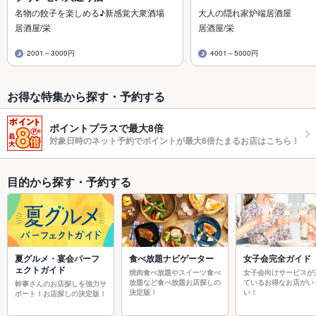
名物の餃子を楽しめる♪新感覚大衆酒場
大人の隠れ家炉端居酒屋
居酒屋/栄
居酒屋/栄
2001～3000円
4001～5000円
お得な特集から探す・予約する
ポイントプラスで最大8倍
対象日時のネット予約でポイントが最大8倍たまるお店はこちら！
目的から探す・予約する
夏グルメ・宴会パーフ
食べ放題ナビゲーター
女子会完全ガイド
ェクトガイド
焼肉食べ放題やスイーツ食べ
女子会向けサービスが
放題など食べ放題お店探しの
ているお得なお店がい
幹事さんのお店探しを強力サ
決定版！
い！
ポート！お店探しの決定版！