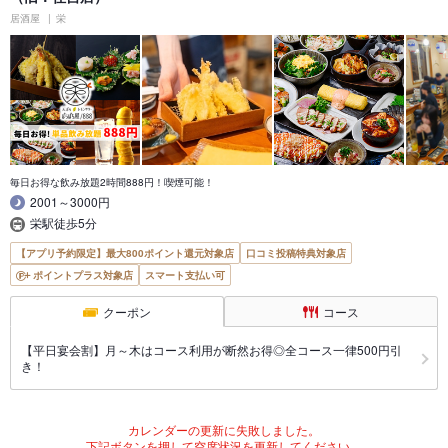
居酒屋
栄
毎日お得な飲み放題2時間888円！喫煙可能！
2001～3000円
栄駅徒歩5分
【アプリ予約限定】最大800ポイント還元対象店
口コミ投稿特典対象店
ポイントプラス対象店
スマート支払い可
クーポン
コース
【平日宴会割】月～木はコース利用が断然お得◎全コース一律500円引
き！
カレンダーの更新に失敗しました。
下記ボタンを押して空席状況を更新してください。