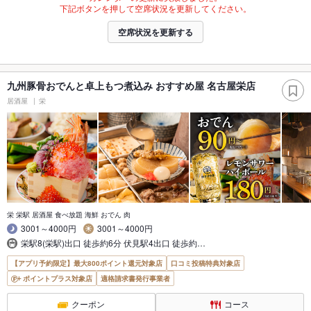
下記ボタンを押して空席状況を更新してください。
空席状況を更新する
九州豚骨おでんと卓上もつ煮込み おすすめ屋 名古屋栄店
居酒屋
栄
栄 栄駅 居酒屋 食べ放題 海鮮 おでん 肉
3001～4000円
3001～4000円
栄駅8(栄駅)出口 徒歩約6分 伏見駅4出口 徒歩約…
【アプリ予約限定】最大800ポイント還元対象店
口コミ投稿特典対象店
ポイントプラス対象店
適格請求書発行事業者
クーポン
コース