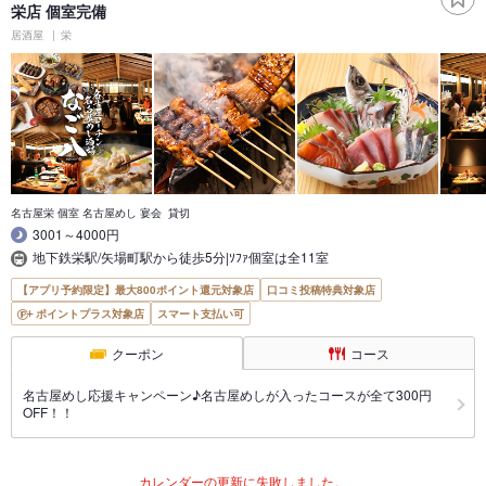
栄店 個室完備
居酒屋
栄
名古屋栄 個室 名古屋めし 宴会 貸切
3001～4000円
地下鉄栄駅/矢場町駅から徒歩5分|ｿﾌｧ個室は全11室
【アプリ予約限定】最大800ポイント還元対象店
口コミ投稿特典対象店
ポイントプラス対象店
スマート支払い可
クーポン
コース
名古屋めし応援キャンペーン♪名古屋めしが入ったコースが全て300円
OFF！！
カレンダーの更新に失敗しました。