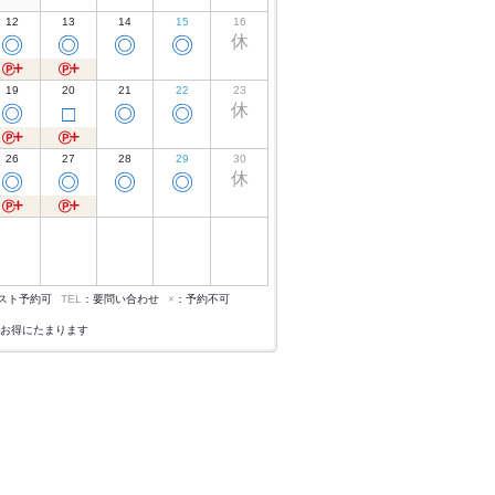
12
13
14
15
16
休
◎
◎
◎
◎
19
20
21
22
23
休
◎
□
◎
◎
26
27
28
29
30
休
◎
◎
◎
◎
スト予約可
TEL
：要問い合わせ
×
：予約不可
お得にたまります