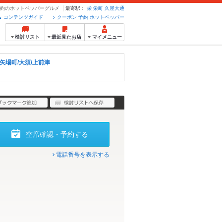
・予約のホットペッパーグルメ
最寄駅：
栄
栄町
久屋大通
コンテンツガイド
クーポン 予約 ホットペッパー
検討リスト
最近見たお店
マイメニュー
/矢場町/大須/上前津
空席確認・予約する
電話番号を表示する