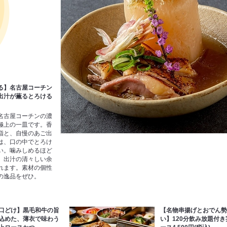
る】名古屋コーチン
出汁が薫るとろける
名古屋コーチンの濃
極上の一皿です。香
脂と、自慢のあご出
は、口の中でとろけ
い。噛みしめるほど
、出汁の清々しい余
れます。素材の個性
の逸品をぜひ。
口どけ】黒毛和牛の旨
【名物串揚げとおでん
込めた、薄衣で味わう
い】120分飲み放題付