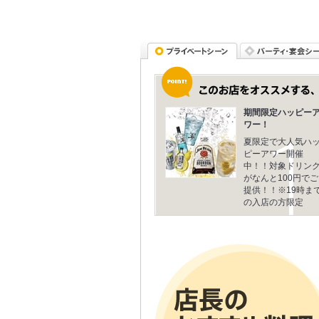
期間限定ハッピー
ワー！
夏限定で大人気ハ
ピーアワー開催
中！！対象ドリン
がなんと100円でご
提供！！※19時ま
の入店の方限定