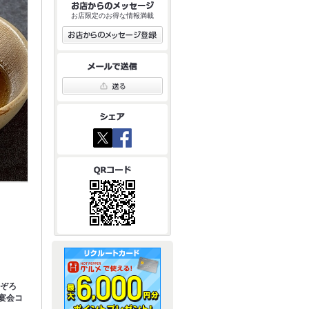
お店限定のお得な情報満載
勢ぞろ
き宴会コ