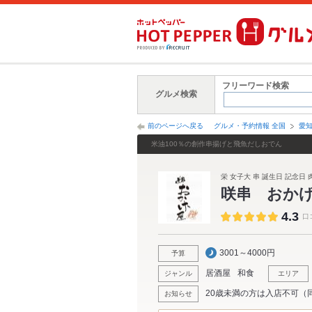
フリーワード検索
グルメ検索
前のページへ戻る
グルメ・予約情報 全国
愛
米油100％の創作串揚げと飛魚だしおでん
栄 女子大 串 誕生日 記念日
咲串 おか
4.3
口
3001～4000円
予算
居酒屋
和食
ジャンル
エリア
20歳未満の方は入店不可（
お知らせ