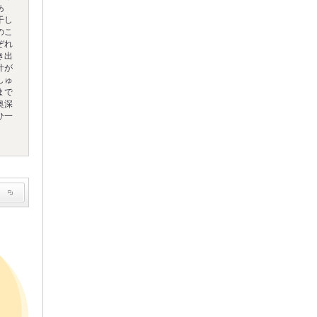
あ
干し
のこ
ぞれ
き出
汁が
しゅ
まで
奥深
ひ一
。