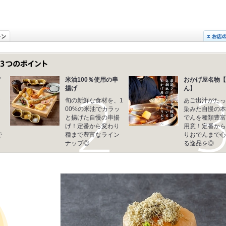
ア
米油100％使用の串
おかげ屋名物【
揚げ
ん】
ッ
旬の新鮮な食材を、1
あご出汁がたっ
00%の米油でカラッ
染みた自慢の本
ク
と揚げた自慢の串揚
でんを種類豊富
げ！定番から変わり
用意！定番から
で
種まで豊富なライン
りおでんまで心
ナップ◎
る逸品を◎