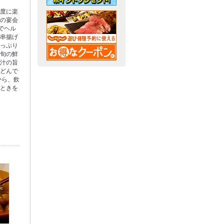
一度に楽
点の宴会
でヘル
の串揚げ
たっぷり
、旬の鮮
出汁の旨
うどんで
)から、飲
とときを