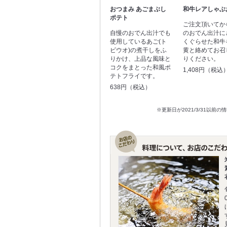
おつまみ あごまぶし
和牛レアしゃぶ
ポテト
ご注文頂いてか
自慢のおでん出汁でも
のおでん出汁に
使用しているあご(ト
くぐらせた和牛
ビウオ)の煮干しをふ
黄と絡めてお召
りかけ、上品な風味と
りください。
コクをまとった和風ポ
1,408円（税込
テトフライです。
638円（税込）
※更新日が2021/3/31