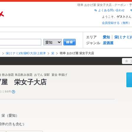
咲串 おかげ屋 栄女子大店 - クーポン
よくある問い合わせ
ようこそ、
さん
ゲスト
会員登録する（無料）
エリア
愛知
栄(ミナミ)
ジャンル
居酒屋
知
栄(ミナミ)/矢場町/大須/上前津
栄
咲串 おかげ屋 栄女子大店
 肉 飲み放題 単品飲み放題 おでん 栄駅 宴会 串揚げ
げ屋 栄女子大店
コミ84件
栄
（
愛知
）
同伴の方も含む）