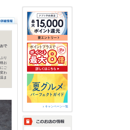
おで
ぷり
格お
にご
変わ
温ま
キャンペーン一覧