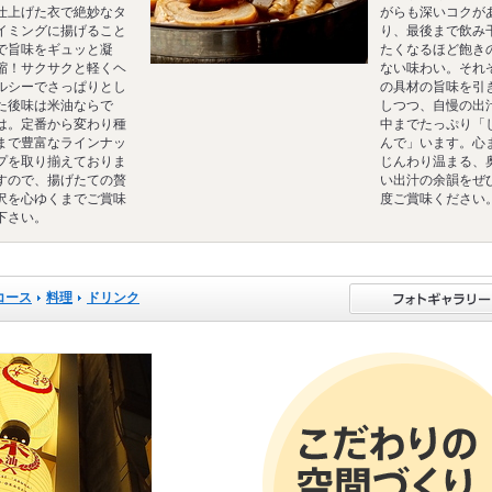
仕上げた衣で絶妙なタ
がらも深いコクが
イミングに揚げること
り、最後まで飲み
で旨味をギュッと凝
たくなるほど飽き
縮！サクサクと軽くヘ
ない味わい。それ
ルシーでさっぱりとし
の具材の旨味を引
た後味は米油ならで
しつつ、自慢の出
は。定番から変わり種
中までたっぷり「
まで豊富なラインナッ
んで」います。心
プを取り揃えておりま
じんわり温まる、
すので、揚げたての贅
い出汁の余韻をぜ
沢を心ゆくまでご賞味
度ご賞味ください
下さい。
コース
料理
ドリンク