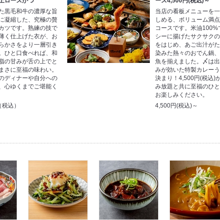
上ロースかつ
ース4,500円(税込)～
た黒毛和牛の濃厚な旨
当店の看板メニューを
に凝縮した、究極の贅
しめる、ボリューム満
カツです。熟練の技で
コースです。米油100%
薄く仕上げた衣が、お
シーに揚げたサクサク
らかさをより一層引き
をはじめ、あご出汁が
。ひと口食べれば、和
染みた熱々のおでん鍋
脂の甘みが舌の上でと
魚を揃えました。〆は
まさに至福の味わい。
みが効いた特製カレー
のディナーや自分への
決まり！4,500円(税込
、心ゆくまでご堪能く
み放題と共に至福のひ
お楽しみください。
円（税込）
4,500円(税込)～