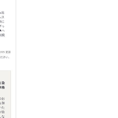
み出
ルス
妙に
ぴっ
◆ハ
(税
2/05 更新
ください。
り染
本格
つお
を加
いた
が自
しな