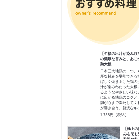
【至福の出汁が染み渡
の濃厚な旨みと、あご
鶏大根
日本三大地鶏の一つ、
厚な旨みを堪能できる
ばしく焼き上げた鶏の
汁が染みわたった大根
るようなやさしい味わ
に広がる地鶏のコクと
韻が心まで満たしてく
が響き合う、贅沢な冬
1,738円（税込）
【極上の
みを閉じ