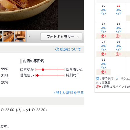
10
11
◎
◎
17
18
◎
◎
24
25
◎
◎
総評について
31
お店の雰囲気
◎
59%
にぎやか
落ち着いた
普段使い
特別な日
21%
◎
：即予約可
□
：リクエ
20%
休
：定休日
：通常よりポイントが
詳しい評価を見る
 23:00 ドリンクL.O. 23:30）
ます.。