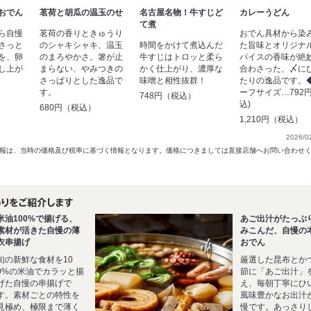
おでん
茗荷と胡瓜の温玉のせ
名古屋名物！牛すじど
カレーうどん
て煮
ら自慢
茗荷の香りときゅうり
おでん具材から染
さっと
のシャキシャキ、温玉
時間をかけて煮込んだ
た旨味とオリジナ
を、卵
のまろやかさ。箸が止
牛すじはトロッと柔ら
パイスの香味が絶
し上が
まらない、やみつきの
かく仕上がり、濃厚な
合わさった、〆に
さっぱりとした逸品で
味噌と相性抜群！
たりの逸品です。
す。
ーフサイズ…792円
）
748円（税込）
込)
680円（税込）
1,210円（税込）
2026/0
以前の情報は、当時の価格及び税率に基づく情報となります。価格につきましては直接店舗へお問い合わせ
米油100%で揚げる、
あご出汁がたっぷ
素材が活きた自慢の薄
みこんだ、自慢の
衣串揚げ
おでん
旬の新鮮な食材を10
厳選した昆布とか
0%の米油でカラッと揚
節に「あご出汁」
げた自慢の串揚げで
え、毎朝丁寧にひ
す。素材ごとの特性を
風味豊かなお出汁
見極め、極限まで薄く
慢です。あっさり