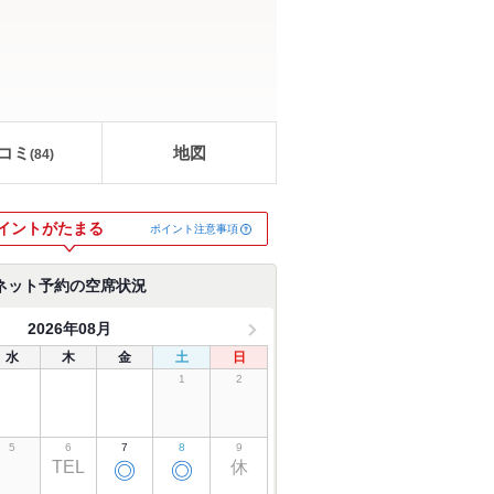
コミ
地図
(
84
)
イントがたまる
ポイント注意事項
ネット予約の空席状況
2026年08月
水
木
金
土
日
1
2
5
6
7
8
9
TEL
休
◎
◎