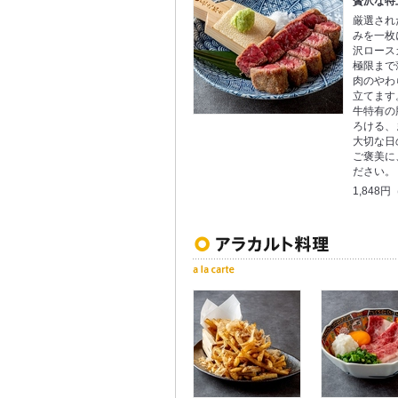
贅沢な特
厳選され
みを一枚
沢ロース
極限まで
肉のやわ
立てます
牛特有の
ろける、
大切な日
ご褒美に
ださい。
1,848