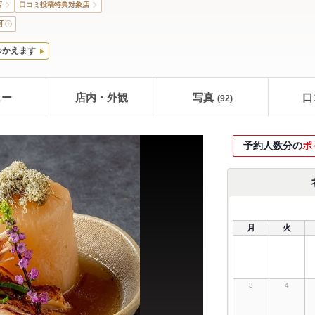
店
口コミ投稿特典対象店
可
つかえます
ュー
店内・外観
写真
口
(92)
予約人数分の
ポ
月
火
3
4