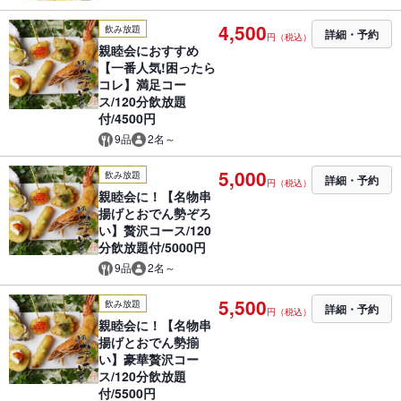
4,500
飲み放題
詳細・予約
円（税込）
親睦会におすすめ
【一番人気!困ったら
コレ】満足コー
ス/120分飲放題
付/4500円
9品
2名～
5,000
飲み放題
詳細・予約
円（税込）
親睦会に！【名物串
揚げとおでん勢ぞろ
い】贅沢コース/120
分飲放題付/5000円
9品
2名～
5,500
飲み放題
詳細・予約
円（税込）
親睦会に！【名物串
揚げとおでん勢揃
い】豪華贅沢コー
ス/120分飲放題
付/5500円