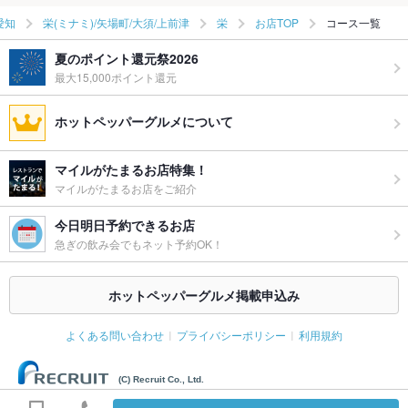
愛知
栄(ミナミ)/矢場町/大須/上前津
栄
お店TOP
コース一覧
夏のポイント還元祭2026
最大15,000ポイント還元
ホットペッパーグルメについて
マイルがたまるお店特集！
マイルがたまるお店をご紹介
今日明日予約できるお店
急ぎの飲み会でもネット予約OK！
ホットペッパーグルメ掲載申込み
よくある問い合わせ
プライバシーポリシー
利用規約
(C) Recruit Co., Ltd.