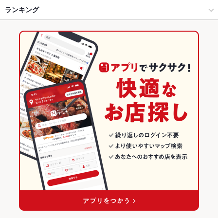
栄(ミナミ)/矢場町/大須/上前津 × 和風
栄 × 和風
栄町駅
ランキング
卵焼き
手羽先
からあげ
お茶漬け
串かつ
エビ料理
カキ料理・オイスター
ソーセージ
うどん
おでん
牛すじ
つくね
栄駅 × 居酒屋
栄 × 和食
久屋大通駅
愛知のグルメランキング
水餃子
牛タン
生ハム
栄駅 × 和風
栄 × 和食全般
愛知の居酒屋ランキング
和食
愛知
栄(ミナミ)/矢場町/大須/上前津のグルメランキング
和食全般
愛知 × 居酒屋
栄(ミナミ)/矢場町/大須/上前津の居酒屋ランキング
栄(ミナミ)/矢場町/大須/上前津 × 和食
愛知 × 和風
栄のグルメランキング
栄(ミナミ)/矢場町/大須/上前津 × 和食全般
愛知 × 和食
栄の居酒屋ランキング
栄駅 × 和食
愛知 × 和食全般
栄駅 × 和食全般