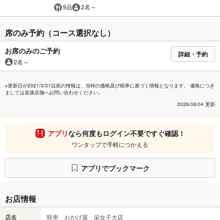
9品
2名～
席のみ予約（コース選択なし）
お席のみのご予約
詳細・予約
2名～
※更新日が2021/3/31以前の情報は、当時の価格及び税率に基づく情報となります。 価格につき
ましては直接店舗へお問い合わせください。
2026/06/04 更新
アプリ
なら何度もログイン不要ですぐ確認！
ワンタップで手軽につかえる
アプリでブックマーク
お店情報
店名
咲串 おかげ屋 栄女子大店