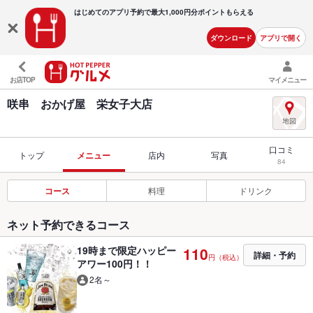
はじめてのアプリ予約で最大
1,000円分ポイントもらえる
ダウンロード
アプリで開く
お店TOP
マイメニュー
咲串 おかげ屋 栄女子大店
口コミ
トップ
メニュー
店内
写真
84
コース
料理
ドリンク
ネット予約できるコース
19時まで限定ハッピー
110
詳細・予約
円（税込）
アワー100円！！
2名～