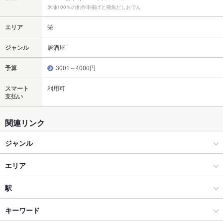
米油100％の創作串揚げと飛魚だしおでん
エリア
栄
ジャンル
居酒屋
予算
3001～4000円
スマート
利用可
支払い
関連リンク
ジャンル
居酒屋
エリア
和風
栄
駅
栄(ミナミ)/矢場町/大須/上前津 × 居酒屋
栄 × 居酒屋
栄駅
キーワード