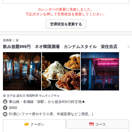
カレンダーの更新に失敗しました。
下記ボタンを押して空席状況を更新してください。
空席状況を更新する
居酒屋
栄
飲み放題999円 ネオ韓国酒場 カンナムスタイル 栄住吉店
栄 女子会 誕生日 韓国料理 サムギョプサル
東山線・名城線「栄駅」から徒歩4分の好立地★
3000
51席(ソファー席やテラス席、半個室席などご用意。)
クーポン
コース