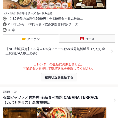
コスパ抜群!創作寿司 チーズ 食べ飲み放題
【180分飲み放題付2990円】全130種食べ飲み放題…
2500円から3000円☆食べ飲み放題無制限×チーズ…
38席
クーポン
コース
【NET対応限定】120分→180分にコース飲み放題無料延長（ただし金
土祝前は4人以上必要）
カレンダーの更新に失敗しました。
下記ボタンを押して空席状況を更新してください。
空席状況を更新する
居酒屋
栄
石窯ピッツァと肉料理 全品食べ放題 CABANA TERRACE
（カバナテラス）名古屋栄店