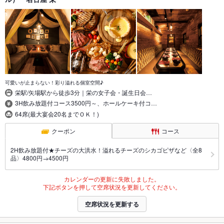
可愛いが止まらない！彩り溢れる個室空間♪
栄駅/矢場駅から徒歩3分｜栄の女子会・誕生日会…
3H飲み放題付コース3500円～、ホールケーキ付コ…
64席(最大宴会20名までＯＫ！)
クーポン
コース
2H飲み放題付★チーズの大洪水！溢れるチーズのシカゴピザなど〈全8
品〉4800円→4500円
カレンダーの更新に失敗しました。
下記ボタンを押して空席状況を更新してください。
空席状況を更新する