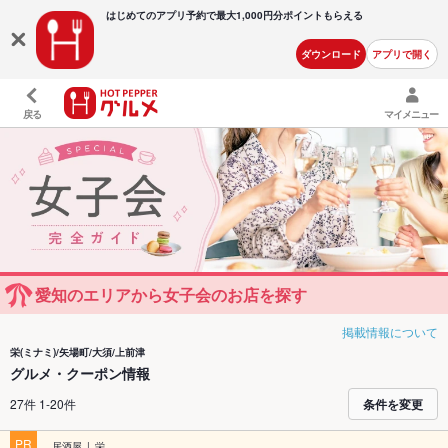
はじめてのアプリ予約で最大
1,000円分ポイントもらえる
ダウンロード
アプリで開く
戻る
マイメニュー
愛知のエリアから女子会のお店を探す
掲載情報について
栄(ミナミ)/矢場町/大須/上前津
グルメ・クーポン情報
27件 1-20件
条件を変更
PR
居酒屋
栄