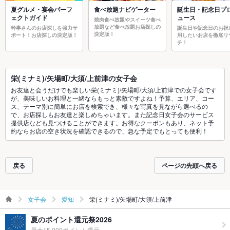
夏グルメ・宴会パーフ
食べ放題ナビゲーター
誕生日・記念日プ
ェクトガイド
ュース
焼肉食べ放題やスイーツ食べ
放題など食べ放題お店探しの
幹事さんのお店探しを強力サ
誕生日や記念日のお祝
決定版！
ポート！お店探しの決定版！
用したいお店を徹底リ
チ！
栄(ミナミ)/矢場町/大須/上前津の女子会
お友達と会うだけでも楽しい栄(ミナミ)/矢場町/大須/上前津での女子会です
が、美味しいお料理と一緒ならもっと素敵ですよね！予算、エリア、コー
ス、テーマ別に簡単にお店を検索でき、様々な写真を見ながら選べるの
で、お店探しもお友達と楽しめちゃいます。また記念日女子会のサービス
提供店なども見つけることができます。お得なクーポンもあり、ネット予
約ならお店の空き状況を確認できるので、急な予定でもとっても便利！
戻る
ページの先頭へ戻る
女子会
愛知
栄(ミナミ)/矢場町/大須/上前津
夏のポイント還元祭2026
最大15,000ポイント還元