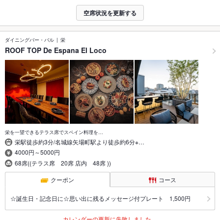
空席状況を更新する
ダイニングバー・バル
栄
ROOF TOP De Espana El Loco
栄を一望できるテラス席でスペイン料理を…
栄駅徒歩約3分/名城線矢場町駅より徒歩約6分※…
4000円～5000円
68席((テラス席 20席 店内 48席 ))
クーポン
コース
☆誕生日・記念日に☆思い出に残るメッセージ付プレート 1,500円
カレンダーの更新に失敗しました。