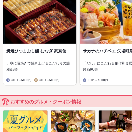
炭焼ひつまぶし鰻 むなぎ 武奈伎
サカナのハチベエ 矢場町
丁寧に炭焼きで焼き上げるこだわりの鰻
「だし」にこだわる創作和食
和食/栄
居酒屋/栄
4001～5000円
4001～5000円
3001～4000円
おすすめのグルメ・クーポン情報