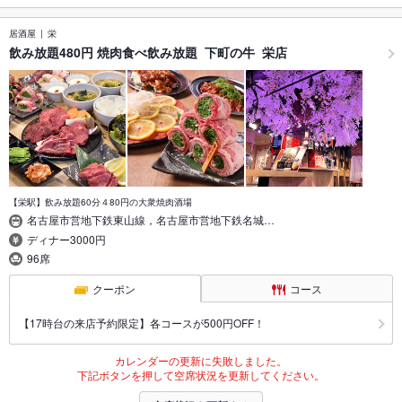
居酒屋
栄
飲み放題480円 焼肉食べ飲み放題 下町の牛 栄店
【栄駅】飲み放題60分４80円の大衆焼肉酒場
名古屋市営地下鉄東山線，名古屋市営地下鉄名城…
ディナー3000円
96席
クーポン
コース
【17時台の来店予約限定】各コースが500円OFF！
カレンダーの更新に失敗しました。
下記ボタンを押して空席状況を更新してください。