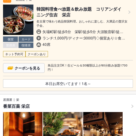
韓国料理食べ放題＆飲み放題 コリアンダイ
ニング住吉 栄店
名古屋で味わう絶品韓国料理。おしゃれに楽しむ、大満足の贅沢女
子会。
矢場町駅/徒歩5分 栄駅/徒歩5分 大須観音駅/徒…
ランチ:1,000円/ディナー:3000円◇個室あり☆食…
個室
カード
40席
禁煙席
喫煙席
ネット予約可
クーポンあり
単品注文OK！生ビール＆30種類以上が90分飲み放題1700
クーポンを見る
円！
本日お席空いてます！
1
名～
居酒屋
栄
番菜百薬 栄店