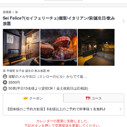
居酒屋
栄
Sei Felice?(セイフェリーチェ)個室/イタリアン/栄/誕生日/飲み
放題
栄 半個室 女子会 誕生日 飲み放題 肉
栄駅のメルサ出口（スシローのビル）からでて徒…
3500円
50席(平日15名様より貸切OK！金土祝前日は応相談)
クーポン
コース
【団体様のご予約大歓迎】8名様以上のご予約で幹事様１名無料♪
カレンダーの更新に失敗しました。
下記ボタンを押して空席状況を更新してください。