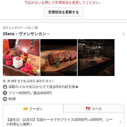
下記ボタンを押して空席状況を更新してください。
空席状況を更新する
ダイニングバー・バル
栄
25ans－ヴァンサンカン－
栄 肉 個室 女子会 記念日 誕生日 合コン
栄駅のメルサ出口からでて徒歩5分の好立地★
フリー4000円／宴会4000円
60席
クーポン
コース
【誕生日・記念日】宝箱ケーキでサプライズ♪2500円→2000円、コー
ス利用なら無料！