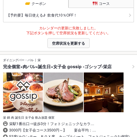
クーポン
コース
【予約要】毎日使える♪ 飲食代10％OFF！
カレンダーの更新に失敗しました。
下記ボタンを押して空席状況を更新してください。
空席状況を更新する
ダイニングバー・バル
栄
完全個室×肉バル×誕生日×女子会 gossip -ゴシップ-栄店
栄 錦 肉 誕生日 女子会 飲み放題 個室
栄駅1番出口⇒徒歩3分！フォトジェニックなカラ…
3000円【女子会コース3500円～】 宴会平均：…
52席(カウンター、ＢＯＸ席、カップルシート、フォトジェニックな個室)