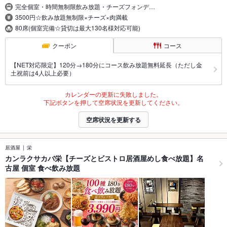
完全個室・時間無制限飲み放題・チーズフォンデ…
3500円☆飲み放題無制限×チーズ×肉満載
80席(個室完備☆貸切は最大130名様対応可能)
クーポン
コース
【NET対応限定】120分→180分にコース飲み放題無料延長（ただし金
土祝前は4人以上必要）
カレンダーの更新に失敗しました。
下記ボタンを押して空席状況を更新してください。
空席状況を更新する
居酒屋
栄
カンラクサカバ栄【チーズとビストロ居酒屋めし食べ放題】名
古屋 個室 食べ飲み放題