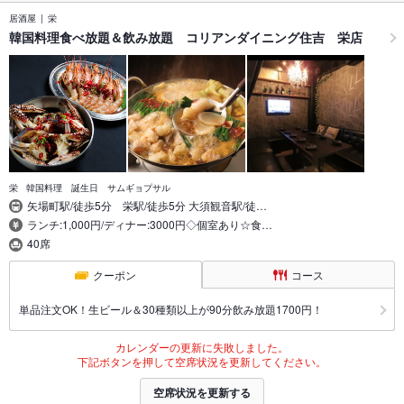
居酒屋
栄
韓国料理食べ放題＆飲み放題 コリアンダイニング住吉 栄店
栄 韓国料理 誕生日 サムギョプサル
矢場町駅/徒歩5分 栄駅/徒歩5分 大須観音駅/徒…
ランチ:1,000円/ディナー:3000円◇個室あり☆食…
40席
クーポン
コース
単品注文OK！生ビール＆30種類以上が90分飲み放題1700円！
カレンダーの更新に失敗しました。
下記ボタンを押して空席状況を更新してください。
空席状況を更新する