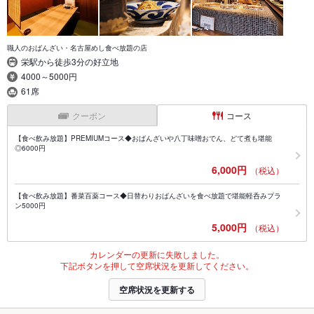
職人のおばんざい・名古屋めし食べ放題の店
栄駅から徒歩3分の好立地
4000～5000円
61席
クーポン
コース
【食べ飲み放題】PREMIUMコース◆おばんざいや八丁味噌おでん、どて煮も堪能
◎6000円
6,000円
（税込）
【食べ飲み放題】番菜百薬コース◆日替わりおばんざいを食べ放題で堪能軽呑みプラ
ン5000円
5,000円
（税込）
カレンダーの更新に失敗しました。
下記ボタンを押して空席状況を更新してください。
空席状況を更新する