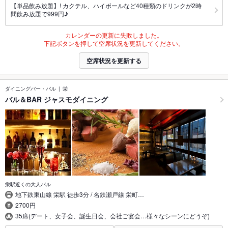
【単品飲み放題】! カクテル、ハイボールなど40種類のドリンクが2時
間飲み放題で999円♪
カレンダーの更新に失敗しました。
下記ボタンを押して空席状況を更新してください。
空席状況を更新する
ダイニングバー・バル
栄
バル＆BAR ジャスモダイニング
栄駅近くの大人バル
地下鉄東山線 栄駅 徒歩3分 / 名鉄瀬戸線 栄町…
2700円
35席(デート、女子会、誕生日会、会社ご宴会…様々なシーンにどうぞ)