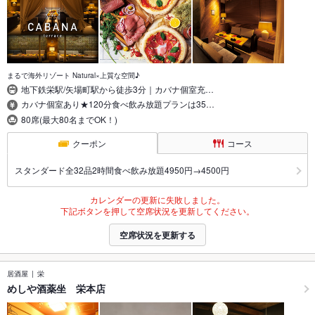
まるで海外リゾート Natural×上質な空間♪
地下鉄栄駅/矢場町駅から徒歩3分｜カバナ個室充…
カバナ個室あり★120分食べ飲み放題プランは35…
80席(最大80名までOK！)
クーポン
コース
スタンダード全32品2時間食べ飲み放題4950円→4500円
カレンダーの更新に失敗しました。
下記ボタンを押して空席状況を更新してください。
空席状況を更新する
居酒屋
栄
めしや酒薬坐 栄本店