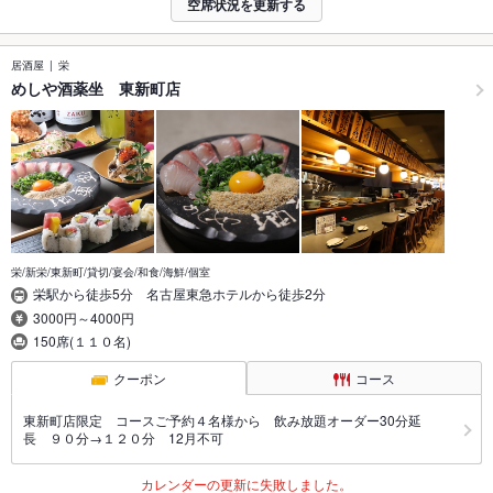
空席状況を更新する
居酒屋
栄
めしや酒薬坐 東新町店
栄/新栄/東新町/貸切/宴会/和食/海鮮/個室
栄駅から徒歩5分 名古屋東急ホテルから徒歩2分
3000円～4000円
150席(１１０名)
クーポン
コース
東新町店限定 コースご予約４名様から 飲み放題オーダー30分延
長 ９０分→１２０分 12月不可
カレンダーの更新に失敗しました。