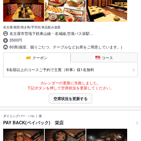
名古屋/個室/焼き鳥/手羽先/単品飲み放題
名古屋市営地下鉄東山線・名城線,空港バス栄駅…
3500円
60席(個室、掘りごたつ、テーブルなどお席をご用意しています。)
クーポン
コース
8名様以上のコースご予約で主賓（幹事）様1名無料
カレンダーの更新に失敗しました。
下記ボタンを押して空席状況を更新してください。
空席状況を更新する
ダイニングバー・バル
栄
PAY BACK(ペイバック) 栄店