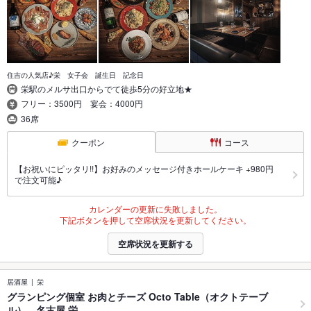
住吉の人気店♪栄 女子会 誕生日 記念日
栄駅のメルサ出口からでて徒歩5分の好立地★
フリー：3500円 宴会：4000円
36席
クーポン
コース
【お祝いにピッタリ!!】お好みのメッセージ付きホールケーキ +980円
で注文可能♪
カレンダーの更新に失敗しました。
下記ボタンを押して空席状況を更新してください。
空席状況を更新する
居酒屋
栄
グランピング個室 お肉とチーズ Octo Table（オクトテーブ
ル） 名古屋 栄