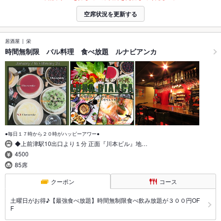
空席状況を更新する
居酒屋
栄
時間無制限 バル料理 食べ放題 ルナビアンカ
●毎日１７時から２０時がハッピーアワー●
◆上前津駅10出口より１分 正面『川本ビル』地…
4500
85席
クーポン
コース
土曜日がお得♪【最強食べ放題】時間無制限食べ飲み放題が３００円OF
F