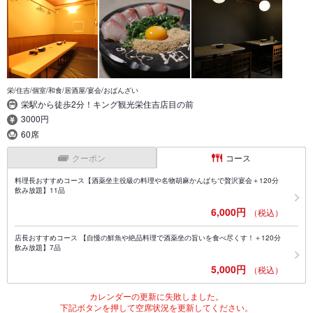
栄/住吉/個室/和食/居酒屋/宴会/おばんざい
栄駅から徒歩2分！キング観光栄住吉店目の前
3000円
60席
クーポン
コース
料理長おすすめコース【酒薬坐主役級の料理や名物胡麻かんぱちで贅沢宴会＋120分
飲み放題】11品
6,000円
（税込）
店長おすすめコース 【自慢の鮮魚や絶品料理で酒薬坐の旨いを食べ尽くす！＋120分
飲み放題】7品
5,000円
（税込）
カレンダーの更新に失敗しました。
下記ボタンを押して空席状況を更新してください。