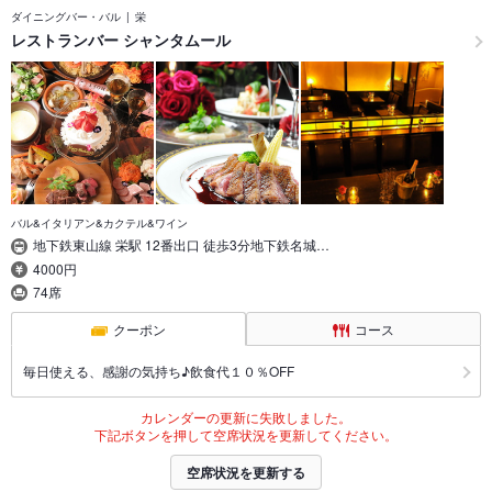
ダイニングバー・バル
栄
レストランバー シャンタムール
バル&イタリアン&カクテル&ワイン
地下鉄東山線 栄駅 12番出口 徒歩3分地下鉄名城…
4000円
74席
クーポン
コース
毎日使える、感謝の気持ち♪飲食代１０％OFF
カレンダーの更新に失敗しました。
下記ボタンを押して空席状況を更新してください。
空席状況を更新する