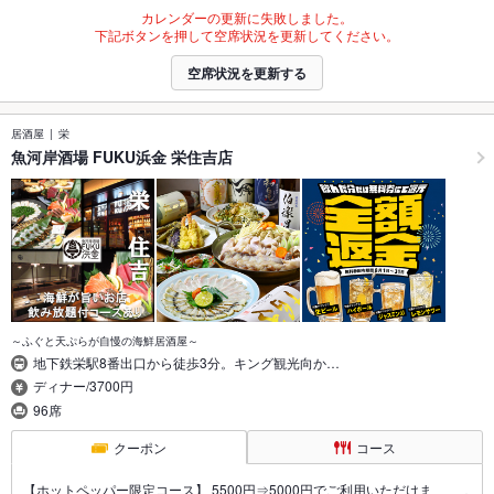
カレンダーの更新に失敗しました。
下記ボタンを押して空席状況を更新してください。
空席状況を更新する
居酒屋
栄
魚河岸酒場 FUKU浜金 栄住吉店
～ふぐと天ぷらが自慢の海鮮居酒屋～
地下鉄栄駅8番出口から徒歩3分。キング観光向か…
ディナー/3700円
96席
クーポン
コース
【ホットペッパー限定コース】 5500円⇒5000円でご利用いただけま