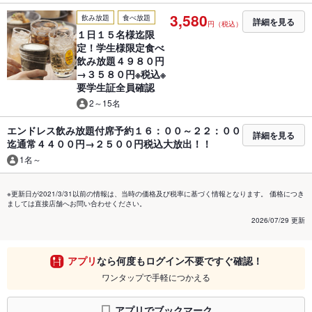
3,580
飲み放題
食べ放題
詳細を見る
円（税込）
１日１５名様迄限
定！学生様限定食べ
飲み放題４９８０円
→３５８０円※税込※
要学生証全員確認
2～15名
エンドレス飲み放題付席予約１６：００～２２：００
詳細を見る
迄通常４４００円→２５００円税込大放出！！
1名～
※更新日が2021/3/31以前の情報は、当時の価格及び税率に基づく情報となります。 価格につき
ましては直接店舗へお問い合わせください。
2026/07/29 更新
アプリ
なら何度もログイン不要ですぐ確認！
ワンタップで手軽につかえる
アプリでブックマーク