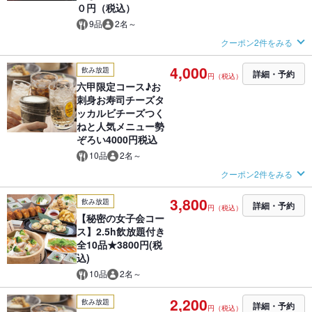
０円（税込）
9品
2名～
クーポン2件をみる
4,000
飲み放題
詳細・予約
円（税込）
六甲限定コース♪お
刺身お寿司チーズタ
ッカルビチーズつく
ねと人気メニュー勢
ぞろい4000円税込
10品
2名～
クーポン2件をみる
3,800
飲み放題
詳細・予約
円（税込）
【秘密の女子会コー
ス】2.5h飲放題付き
全10品★3800円(税
込)
10品
2名～
2,200
飲み放題
詳細・予約
円（税込）