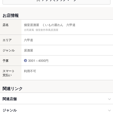
お店情報
店名
個室居酒屋 くいもの屋わん 六甲道
古民家風 個室創作和風居酒屋
エリア
六甲道
ジャンル
居酒屋
予算
3001～4000円
スマート
利用不可
支払い
関連リンク
関連店舗
くいもの屋 わん
ジャンル