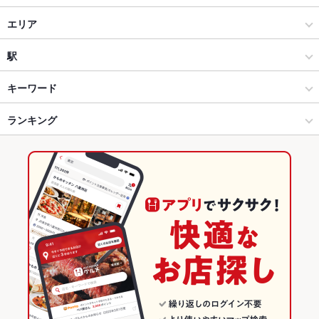
くいもの屋わん 藤沢プライムビル店
居酒屋
エリア
個室居酒屋 くいもの屋わん 桜木町店
創作
六甲道
駅
個室居酒屋 くいもの屋わん 綱島店
灘・東灘 × 居酒屋
六甲道 × 居酒屋
石屋川駅
キーワード
くいもの屋わん 大和店
灘・東灘 × 創作
六甲道 × 創作
新在家駅
ランキング
からあげ
お茶漬け
塩辛
炉ばた焼き・炙り焼き
モツ煮込み
エビ料理
カニ料理
刺身
ローストビーフ
にんにく料理
フライドポテト
個室居酒屋 くいもの屋わん 茅ヶ崎店
六甲道駅 × 居酒屋
六甲道 × 創作料理
六甲道駅
兵庫のグルメランキング
ちらし寿司
うどん
うなぎ
天ぷら
おでん
焼きそば
レバー
くいもの屋わん 湘南台店
六甲道駅 × 創作
六甲道 × 和風
兵庫の居酒屋ランキング
つくね
地鶏
ステーキ
ピザ
餃子
牛タン
ケーキ
個室居酒屋 くいもの屋わん 蒲田店
創作料理
兵庫
灘・東灘のグルメランキング
フレンチトースト
チーズケーキ
馬肉
焼きうどん
くいもの屋わん 大宮南銀通り店
和風
兵庫 × 居酒屋
灘・東灘の居酒屋ランキング
くいもの屋わん 本厚木店
灘・東灘 × 創作料理
兵庫 × 創作
六甲道のグルメランキング
くいもの屋わん 川崎西口店
灘・東灘 × 和風
兵庫 × 創作料理
六甲道の居酒屋ランキング