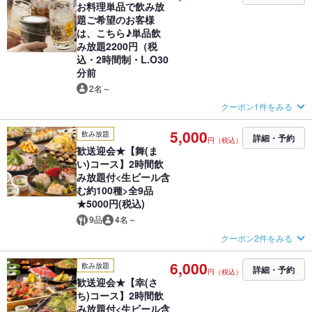
お料理単品で飲み放
題ご希望のお客様
は、こちら♪単品飲
み放題2200円（税
込・2時間制・L.O30
分前
2名～
クーポン1件をみる
5,000
飲み放題
詳細・予約
円（税込）
歓送迎会★【舞(ま
い)コース】2時間飲
み放題付<生ビール含
む約100種>全9品
★5000円(税込)
9品
4名～
クーポン2件をみる
6,000
飲み放題
詳細・予約
円（税込）
歓送迎会★【幸(さ
ち)コース】2時間飲
み放題付<生ビール含