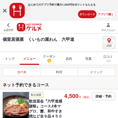
はじめてのアプリ予約で最大
1,000円分ポイントもらえる
ダウンロード
アプリで開く
お店TOP
マイメニュー
個室居酒屋 くいもの屋わん 六甲道
クーポン
口コミ
トップ
メニュー
店内
写真
6
123
コース
料理
ドリンク
ネット予約できるコース
4,500
飲み放題
詳細・予約
円（税込）
歓送迎会『六甲道感
謝祭』コース♪本マ
グロ、蟹、和牛すき
焼など全９品４５０