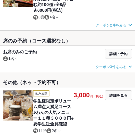
む約100種>全8品
★6000円(税込)
8品
4名～
クーポン2件をみる
席のみ予約（コース選択なし）
お席のみのご予約
詳細・予約
1名～
クーポン3件をみる
その他（ネット予約不可）
3,000
飲み放題
詳細を見る
円（税込）
学生様限定ボリュー
ム満点大満足コース
♪わんの人気メニュ
ー１１種３０００円※
要学生証全員確認
11品
2名～