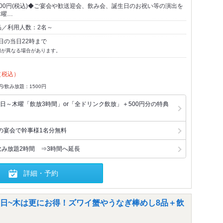
000円(税込)◆ご宴会や歓送迎会、飲み会、誕生日のお祝い等の演出を
木曜…
品／利用人数：2名～
日の当日22時まで
切が異なる場合があります。
（税込）
円/飲み放題：1500円
日～木曜「飲放3時間」or「全ドリンク飲放」＋500円分の特典
の宴会で幹事様1名分無料
飲み放題2時間 ⇒3時間へ延長
詳細・予約
日~木は更にお得！ズワイ蟹やうなぎ棒めし8品＋飲