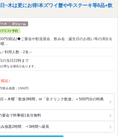
日~木は更にお得!本ズワイ蟹や牛ステーキ等8品+飲
000円(税込)◆ご宴会や歓送迎会、飲み会、誕生日のお祝い等の演出を
木曜…
品／利用人数：2名～
日の当日22時まで
切が異なる場合があります。
（税込）
円/飲み放題：1500円
日～木曜「飲放3時間」or「全ドリンク飲放」＋500円分の特典
の宴会で幹事様1名分無料
飲み放題2時間 ⇒3時間へ延長