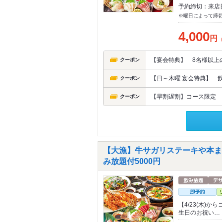
予約締切：来店
※曜日によって締
4,000
円
【宴会特典】 8名様以上
クーポン
【日～木曜 宴会特典】 
クーポン
【早割遅割】コース限定 1
クーポン
【大漁】牛サガリステーキや本ま
み放題付5000円
【4/23(木)
生日のお祝い…