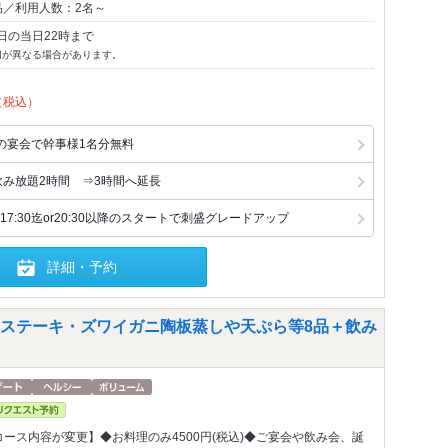
品／利用人数：2名～
日の当日22時まで
切が異なる場合があります。
（税込）
の宴会で幹事様1名分無料
飲み放題2時間 ⇒3時間へ延長
7:30迄or20:30以降のスタートで刺盛グレードアップ
詳細・予約
ステーキ・ズワイガニ陶板蒸しや天ぷら等8品＋飲み
からコース内容が変更】◆お料理のみ4500円(税込)◆ご宴会や飲み会、誕