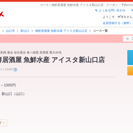
コース | 海鮮居酒屋 魚鮮水産 アイスタ新山口店 - クーポン・予約
よくある問い合わせ
ようこそ、
さん
ゲスト
会員登録する（無料）
口
山口市
新山口
海鮮居酒屋 魚鮮水産 アイスタ新山口店
コース一覧
 刺身 宴会 会社宴会 食べ放題 居酒屋 最大40名
鮮居酒屋 魚鮮水産 アイスタ新山口店
コミ159件
1～1000円
新山口
（
山口
）
可