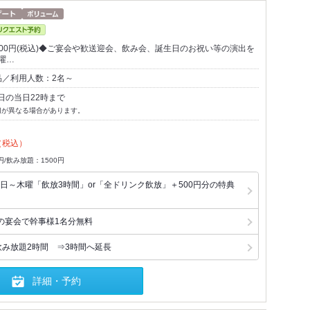
000円(税込)◆ご宴会や歓送迎会、飲み会、誕生日のお祝い等の演出を
曜…
品／利用人数：2名～
日の当日22時まで
切が異なる場合があります。
（税込）
円/飲み放題：1500円
日～木曜「飲放3時間」or「全ドリンク飲放」＋500円分の特典
の宴会で幹事様1名分無料
飲み放題2時間 ⇒3時間へ延長
詳細・予約