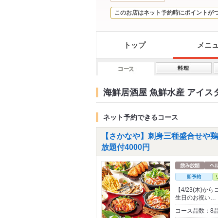
このお店はネット予約時にポイントが
トップ
メニ
海鮮居酒屋 魚鮮水産 アイス
ネット予約できるコース
【さかなや】刺身三種盛合せや鶏
放題付4000円
【4/23(木)
生日のお祝い…
コース品数：8