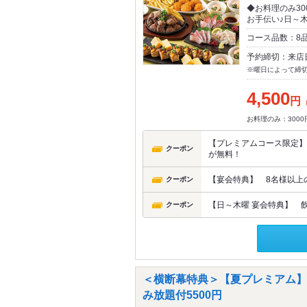
◆お料理のみ3
お手伝い♪日～
コース品数：8
予約締切：来店
※曜日によって締
4,500
円
お料理のみ：3000
【プレミアムコース限定】
クーポン
が無料！
【宴会特典】 8名様以上
クーポン
【日～木曜 宴会特典】 
クーポン
＜横断幕特典＞【夏プレミアム】
み放題付5500円