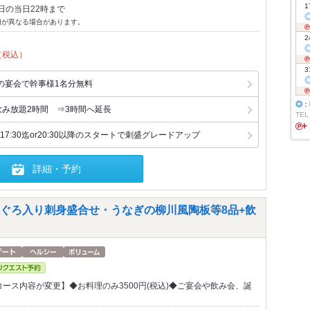
1
日の当日22時まで
切が異なる場合があります。
2
（税込）
3
の宴会で幹事様1名分無料
◎
：
飲み放題2時間 ⇒3時間へ延長
TEL
7:30迄or20:30以降のスタートで刺盛グレードアップ
詳細・予約
ぐろ入り刺身盛合せ・うなぎの柳川風陶板等8品+飲
からコース内容が変更】◆お料理のみ3500円(税込)◆ご宴会や飲み会、誕