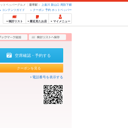
のホットペッパーグルメ
最寄駅：
上嘉川
新山口
周防下郷
コンテンツガイド
クーポン 予約 ホットペッパー
検討リスト
最近見たお店
マイメニュー
空席確認・予約する
クーポンを見る
電話番号を表示する