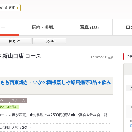
つかえます
ュー
店内・外観
写真
口
(123)
タ新山口店 コース
予
2026/06/17 更新
もも西京焼き・いかの陶板蒸しや鯵唐揚等8品＋飲み
からコース内容が変更】◆お料理のみ2500円(税込)◆ご宴会や飲み会、誕
1
品／利用人数：2名～