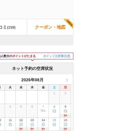
コミ
クーポン・地図
(
159
)
ポイント注意事項
約人数分の
ポイントがたまる
ネット予約の空席状況
2026年08月
月
火
水
木
金
土
日
1
2
3
4
5
6
7
8
9
TEL
◎
◎
0
11
12
13
14
15
16
◎
◎
◎
◎
◎
◎
◎