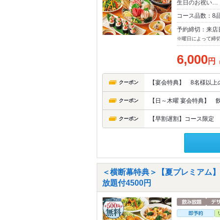
生日のお祝い…
コース品数：8
予約締切：来店
※曜日によって締
6,000
円
【宴会特典】 8名様以上
クーポン
【日～木曜 宴会特典】 
クーポン
【早割遅割】コース限定 1
クーポン
＜横断幕特典＞【夏プレミアム】
放題付4500円