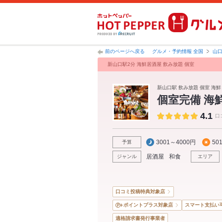
前のページへ戻る
グルメ・予約情報 全国
山
新山口駅2分 海鮮居酒屋 飲み放題 個室
新山口駅 飲み放題 個室 海鮮
個室完備 海
4.1
口
3001～4000円
50
予算
居酒屋
和食
ジャンル
エリア
口コミ投稿特典対象店
ポイントプラス対象店
スマート支払い
適格請求書発行事業者