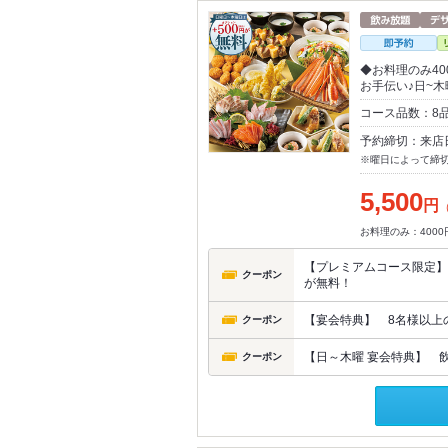
◆お料理のみ4
お手伝い♪日~木
コース品数：8
予約締切：来店
※曜日によって締
5,500
円
お料理のみ：4000
【プレミアムコース限定】
クーポン
が無料！
【宴会特典】 8名様以上
クーポン
【日～木曜 宴会特典】 
クーポン