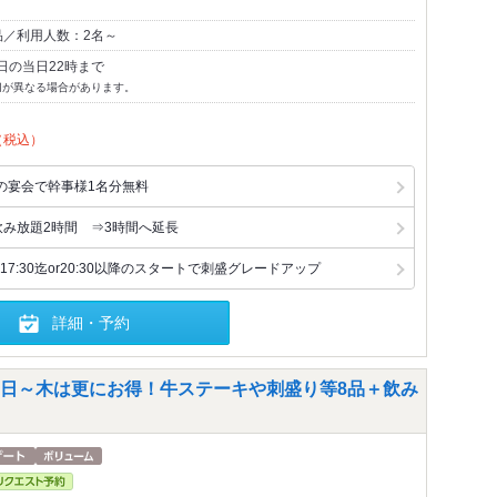
品／利用人数：2名～
日の当日22時まで
切が異なる場合があります。
（税込）
の宴会で幹事様1名分無料
飲み放題2時間 ⇒3時間へ延長
7:30迄or20:30以降のスタートで刺盛グレードアップ
詳細・予約
日～木は更にお得！牛ステーキや刺盛り等8品＋飲み