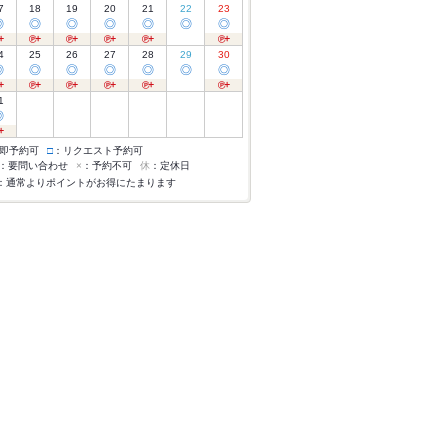
7
18
19
20
21
22
23
◎
◎
◎
◎
◎
◎
◎
4
25
26
27
28
29
30
◎
◎
◎
◎
◎
◎
◎
1
◎
即予約可
□
：リクエスト予約可
：要問い合わせ
×
：予約不可
休
：定休日
：通常よりポイントがお得にたまります