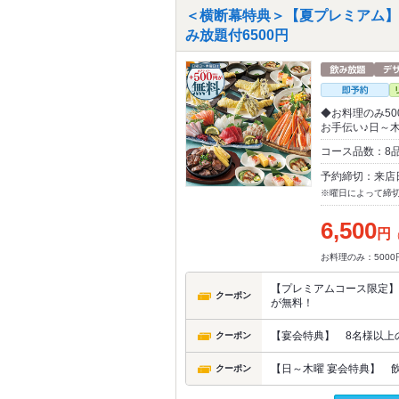
＜横断幕特典＞【夏プレミアム】
み放題付6500円
◆お料理のみ5
お手伝い♪日～
コース品数：8
予約締切：来店
※曜日によって締
6,500
円
お料理のみ：5000
【プレミアムコース限定】
クーポン
が無料！
【宴会特典】 8名様以上
クーポン
【日～木曜 宴会特典】 
クーポン