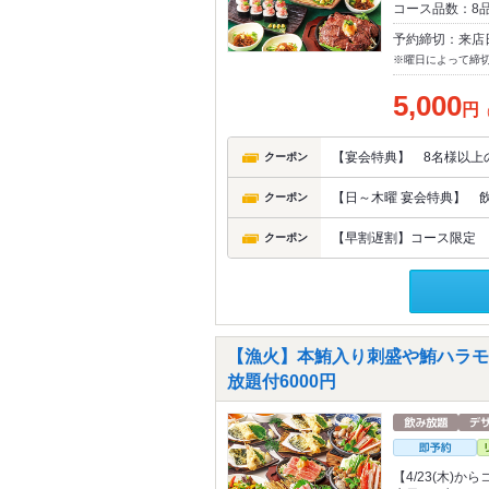
コース品数：8
予約締切：来店
※曜日によって締
5,000
円
【宴会特典】 8名様以上
クーポン
【日～木曜 宴会特典】 
クーポン
【早割遅割】コース限定 1
クーポン
【漁火】本鮪入り刺盛や鮪ハラモ
放題付6000円
【4/23(木)