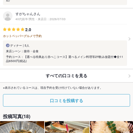
すがちゃんさん
40代前半/男性・来店日：2026/07/03
2.0
ホットペッパーグルメで予約
ディナー | 5人
来店シーン：接待・会食
予約コース：【選べる特典あり赤べこコース】選べるメイン料理等2H飲み放題付◆全11
品6500円(税込)
すべての口コミを見る
※表示されているコースは、現在予約を受け付けていない場合があります。
口コミを投稿する
投稿写真(18)