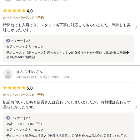
4.0
ホットペッパーグルメで予約
時間前でも入店でき、スタッフも丁寧に対応してもらいました、馬刺しも美
味しかったです。
ディナー | 3人
来店シーン：友人・知人と
予約コース：【虎々コース】選べるメイン付♪刺身盛り合わせや馬刺し等/2H飲み放題◆
全10品5500円(税込)
まんもす50さん
50代後半/男性・来店日：2026/07/03
5.0
ホットペッパーグルメで予約
以前お伺いした時と店員さんは変わってしまいましたが、お料理は変わらず
美味しかったです。
ディナー | 2人
会計：3,001～4,000円/人
来店シーン：友人・知人と
予約コース：単品飲み放題♪【土日祝祝前日90分/通常飲み放題/LO10分前】2640円(税
込)