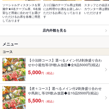
ソーシャルディスタンスを実
入り口脇のテーブル席は気軽
スタッフとの会話
施中★4名テーブル席、6名個
にお料理やお酒をお楽しみい
カウンター席は囲
室など用途に合わせてお選び
ただけるお席になっておりま
いただけます
いただけるお席を各種ご用意
す
しております
店内外観を見る
メニュー
コース
【小法師コース】選べるメイン付♪刺身盛り合わ
せや小籠包等/2H飲み放題◆全9品5000円(税込)
5,000
円（税込）
【虎々コース】選べるメイン付♪刺身盛り合わせ
や馬刺し等/2H飲み放題◆全10品5500円(税込)
5,500
円（税込）