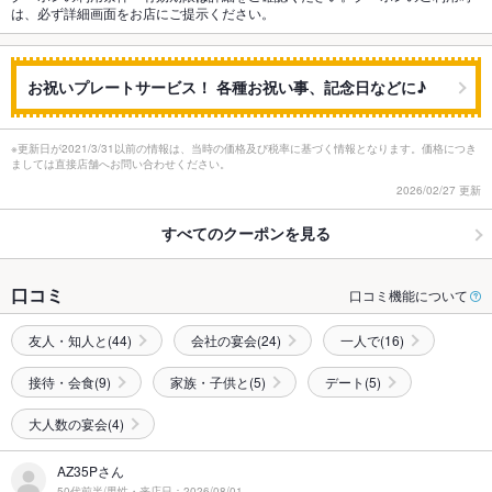
は、必ず詳細画面をお店にご提示ください。
お祝いプレートサービス！ 各種お祝い事、記念日などに♪
※更新日が2021/3/31以前の情報は、当時の価格及び税率に基づく情報となります。価格につき
ましては直接店舗へお問い合わせください。
2026/02/27 更新
すべてのクーポンを見る
口コミ
口コミ機能について
友人・知人と(44)
会社の宴会(24)
一人で(16)
接待・会食(9)
家族・子供と(5)
デート(5)
大人数の宴会(4)
AZ35Pさん
50代前半/男性・来店日：2026/08/01