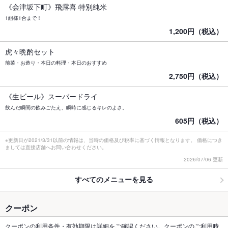
《会津坂下町》飛露喜 特別純米
1組様1合まで！
1,200円（税込）
虎々晩酌セット
前菜・お造り・本日の料理・本日のおすすめ
2,750円（税込）
《生ビール》スーパードライ
飲んだ瞬間の飲みごたえ、瞬時に感じるキレのよさ。
605円（税込）
※更新日が2021/3/31以前の情報は、当時の価格及び税率に基づく情報となります。 価格につき
ましては直接店舗へお問い合わせください。
2026/07/06 更新
すべてのメニューを見る
クーポン
クーポンの利用条件・有効期限は詳細をご確認ください。クーポンのご利用時