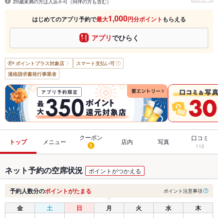
20歳未満の方は入店不可（同伴の方も含む）
1,000
はじめてのアプリ予約で
最大
円分ポイント
もらえる
アプリ
でひらく
ポイントプラス
対象店
スマート支払い可
適格請求書発行事業者
クーポン
口コミ
トップ
メニュー
店内
写真
1
112
ネット予約の空席状況
ポイントがつかえる
予約人数分の
ポイントがたまる
ポイント注意事項
金
土
日
月
火
水
木