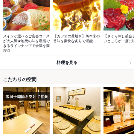
メインが選べるご宴会コース
【カツオの藁焼き】魚本来の
【さくら刺し盛合
が大人気★地元の味を堪能で
旨味を豪快な炙りで堪能
いところが一度に
きるラインナップで会津を満
喫◎
料理を見る
こだわりの空間