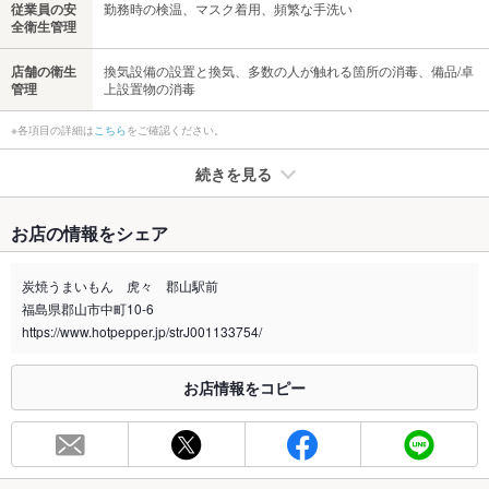
従業員の安
勤務時の検温、マスク着用、頻繁な手洗い
全衛生管理
店舗の衛生
換気設備の設置と換気、多数の人が触れる箇所の消毒、備品/卓
管理
上設置物の消毒
※各項目の詳細は
こちら
をご確認ください。
続きを見る
たばこ
お店の情報をシェア
禁煙・喫煙
全席喫煙可
炭焼うまいもん 虎々 郡山駅前
喫煙専用室
なし
福島県郡山市中町10-6
https://www.hotpepper.jp/strJ001133754/
※2020年4月1日～受動喫煙対策に関する法律が施行されています。正しい情報はお店へお問い
合わせください。
お店情報をコピー
お席
総席数
37席(店内には全37席を完備！早めのご予約がおすすめです！)
最大宴会収
30人(ご宴会最大30名様まで承ります！人数・ご予算などご相