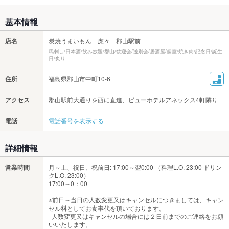
基本情報
店名
炭焼うまいもん 虎々 郡山駅前
馬刺し/日本酒/飲み放題/郡山/歓迎会/送別会/居酒屋/個室/焼き肉/記念日/誕生
日/炙り
住所
福島県郡山市中町10-6
アクセス
郡山駅前大通りを西に直進、ビューホテルアネックス4軒隣り
電話
電話番号を表示する
詳細情報
営業時間
月～土、祝日、祝前日: 17:00～翌0:00 （料理L.O. 23:00 ドリン
クL.O. 23:00）
17:00～0：00
※前日～当日の人数変更又はキャンセルにつきましては、キャン
セル料としてお食事代を頂いております。
人数変更又はキャンセルの場合には２日前までのご連絡をお願
いいたします。