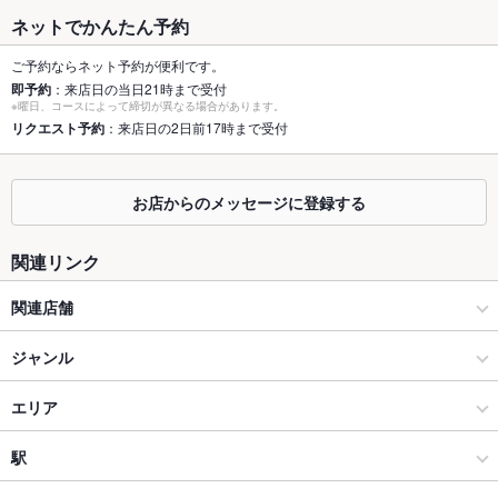
容人数
談ください)
ネットでかんたん予約
個室
あり ：6名様個室を2部屋ご用意しております。プライベート感
溢れるひとときをお楽しみください♪
ご予約ならネット予約が便利です。
即予約
：来店日の当日21時まで受付
※曜日、コースによって締切が異なる場合があります。
座敷
なし ：人数に合わせお席をご用意しております！レイアウトな
リクエスト予約
：来店日の2日前17時まで受付
どお席詳細は、お気軽に店舗までお問い合わせください
掘りごたつ
なし ：人数に合わせお席をご用意しております！レイアウトな
どお席詳細は、お気軽に店舗までお問い合わせください
お店からのメッセージに登録する
カウンター
あり ：人数に合わせお席をご用意しております！レイアウトな
どお席詳細は、お気軽に店舗までお問い合わせください
関連リンク
ソファー
なし ：人数に合わせお席をご用意しております！レイアウトな
関連店舗
どお席詳細は、お気軽に店舗までお問い合わせください
隠れ古民家 虎の巻 郡山駅前
ジャンル
テラス席
なし ：人数に合わせお席をご用意しております！レイアウトな
どお席詳細は、お気軽に店舗までお問い合わせください
お肉炙り焼き 風虎 郡山駅前
居酒屋
エリア
貸切
貸切不可 ：店舗までお問い合わせください。
和風
郡山駅前・駅周辺
駅
設備