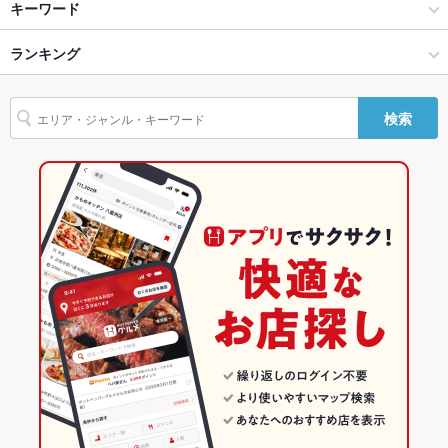
創作
郡山駅前・駅周辺 × 居酒屋
郡山駅
Wi-Fi
キーワード
未確認
バリアフリ
なし ：なにかご要望などございましたら、些細なことでも、お
郡山 × 居酒屋
郡山駅前・駅周辺 × 和風
ランキング
卵焼き
からあげ
お茶漬け
モツ煮込み
フライドポテト
しゃぶしゃぶ
ー
気軽に店舗までご相談ください♪
そば
天ぷら
なめろう
カツ丼
レバー
餃子
麻婆豆腐
炭火焼
郡山 × 和風
郡山駅前・駅周辺 × 創作
福島のグルメランキング
駐車場
なし ：近隣にコインパーキングが多数ございますので、そちら
検索
生春巻き
デザート
をご利用ください。ノンアルコール各種ご用意！
アヒージョ
郡山 × 創作
福島
福島の居酒屋ランキング
その他設備
炉端焼きと会津の郷土料理が愉しめる居酒屋【炭焼うまいも
ん 虎々】
郡山駅 × 居酒屋
福島 × 居酒屋
郡山のグルメランキング
その他
郡山駅 × 和風
福島 × 和風
郡山の居酒屋ランキング
飲み放題
あり ：飲み放題付きコース各種ご用意！皆様でワイワイ楽しい
ひとときをお過ごしください♪
郡山駅 × 創作
福島 × 創作
郡山駅前・駅周辺のグルメランキング
食べ放題
なし ：食べ放題はございません。季節食材満載の絶品料理を、
郡山駅前・駅周辺の居酒屋ランキング
一品一品心を込めて提供致します！
お酒
カクテル充実、焼酎充実、日本酒充実、ワイン充実
お子様連れ
お子様連れ不可 ：店舗までご相談ください。
ウェディン
店舗までご相談ください