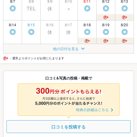
8/7
8/8
8/9
8/10
8/11
8/12
8/13
TEL
休
×
◎
◎
◎
◎
8/14
8/15
8/16
8/17
8/18
8/19
8/20
休
休
◎
◎
◎
◎
◎
8/21
8/22
8/23
8/24
8/25
8/26
8/27
他の日付を見る
休
◎
◎
◎
◎
◎
◎
：通常よりポイントがお得にたまります
8/28
8/29
8/30
8/31
9/1
9/2
9/3
口コミ&写真の投稿・掲載で
休
◎
◎
◎
◎
◎
◎
9/4
9/5
9/6
9/7
9/8
9/9
9/10
休
休
◎
◎
◎
◎
◎
口コミを投稿する