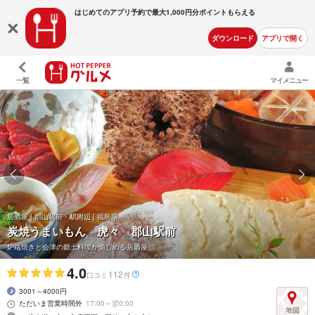
はじめてのアプリ予約で最大
1,000円分ポイントもらえる
ダウンロード
アプリで開く
一覧
マイメニュー
居酒屋 | 郡山駅前・駅周辺 | 福島県
炭焼うまいもん 虎々 郡山駅前
炉端焼きと会津の郷土料理が愉しめる居酒屋
4.0
112
口コミ
件
3001～4000円
ただいま営業時間外
17:00～翌0:00