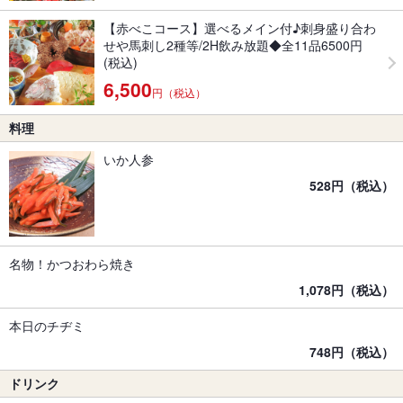
【赤べこコース】選べるメイン付♪刺身盛り合わ
せや馬刺し2種等/2H飲み放題◆全11品6500円
(税込)
6,500
円（税込）
料理
いか人参
528円（税込）
名物！かつおわら焼き
1,078円（税込）
本日のチヂミ
748円（税込）
ドリンク