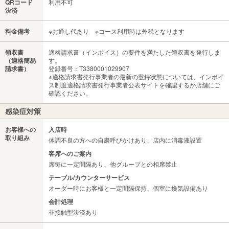
QRコード
利用不可
決済
料金備考
※お通し代あり ※コース利用時は外税となります
領収書
適格請求書（インボイス）の要件を満たした領収書を発行しま
（適格簡易
す。
請求書）
登録番号：T3380001029907
※適格請求書発行事業者の最新の登録状態については、インボイ
ス制度適格請求書発行事業者公表サイトを確認するか店舗にご
確認ください。
感染症対策
お客様への
入店時
取り組み
体調不良の方への自粛呼びかけあり、店内に消毒液設置
客席へのご案内
席毎に一定間隔あり、他グループとの相席禁止
テーブル/カウンターサービス
オーダー時にお客様と一定間隔保持、個室に換気設備あり
会計処理
非接触型決済あり