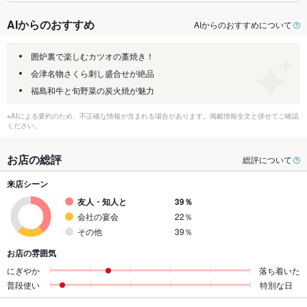
AIからのおすすめ
AIからのおすすめについて
囲炉裏で楽しむカツオの藁焼き！
会津名物さくら刺し盛合せが絶品
福島和牛と旬野菜の炭火焼が魅力
※AIによる要約のため、不正確な情報が含まれる場合があります。掲載情報全文と併せてご確認
ください。
お店の総評
総評について
来店シーン
友人・知人と
39％
会社の宴会
22％
その他
39％
お店の雰囲気
にぎやか
落ち着いた
普段使い
特別な日