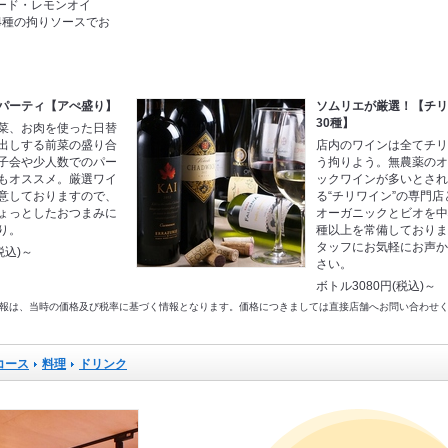
ード・レモンオイ
4種の拘りソースでお
パーティ【アぺ盛り】
ソムリエが厳選！【チ
30種】
菜、お肉を使った日替
出しする前菜の盛り合
店内のワインは全てチ
子会や少人数でのパー
う拘りよう。無農薬の
もオススメ。厳選ワイ
ックワインが多いとさ
意しておりますので、
る“チリワイン”の専門店
ょっとしたおつまみに
オーガニックとビオを中
り。
種以上を常備しており
タッフにお気軽にお声
税込)～
さい。
ボトル3080円(税込)～
以前の情報は、当時の価格及び税率に基づく情報となります。価格につきましては直接店舗へお問い合わせ
コース
料理
ドリンク