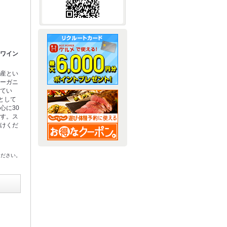
リワイン
リ産とい
オーガニ
れてい
として
心に30
ます。ス
かけくだ
ください。