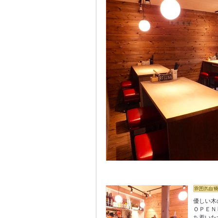
優しい木
ＯＰＥＮ
ち着いた