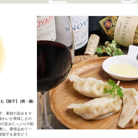
む【餃子】 (焼・揚)
ず、素材の旨みをそ
味わいが美味しさの
肉の旨みたっぷりの餡
虜に。愛情込めて一
派餃子を是非どう