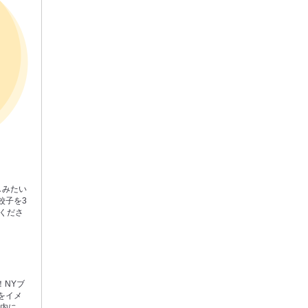
しみたい
餃子を3
くださ
！NYブ
をイメ
店内に