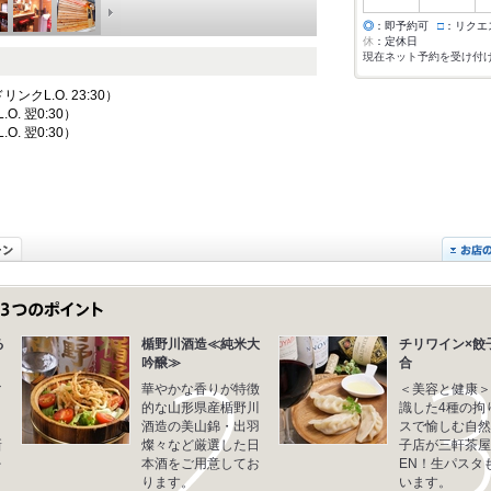
◎
：即予約可
□
：リクエ
休
：定休日
現在ネット予約を受け付
ドリンクL.O. 23:30）
.O. 翌0:30）
.O. 翌0:30）
る
楯野川酒造≪純米大
チリワイン×餃
吟醸≫
合
マ
華やかな香りが特徴
＜美容と健康＞
自
的な山形県産楯野川
識した4種の拘
イ
酒造の美山錦・出羽
スで愉しむ自然
新
燦々など厳選した日
子店が三軒茶屋
を
本酒をご用意してお
EN！生パスタ
ります。
います。