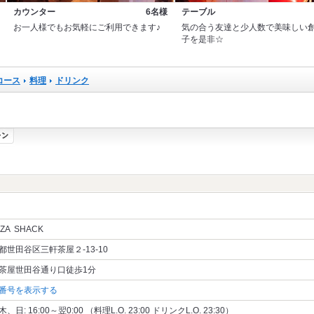
カウンター
6名様
テーブル
お一人様でもお気軽にご利用できます♪
気の合う友達と少人数で美味しい
子を是非☆
コース
料理
ドリンク
ZA SHACK
都世田谷区三軒茶屋２‐13‐10
茶屋世田谷通り口徒歩1分
番号を表示する
、日: 16:00～翌0:00 （料理L.O. 23:00 ドリンクL.O. 23:30）