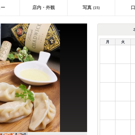
ュー
店内・外観
写真
(15)
月
火