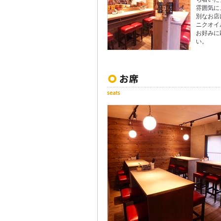
雰囲気に
別なお店
ニクオイ
お好みに
い。