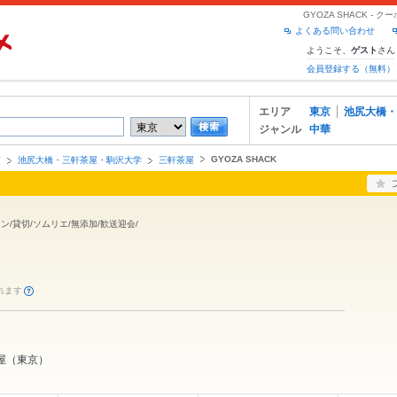
GYOZA SHACK 
よくある問い合わせ
ようこそ、
さん
ゲスト
会員登録する（無料）
エリア
東京
池尻大橋・
ジャンル
中華
GYOZA SHACK
京
池尻大橋・三軒茶屋・駒沢大学
三軒茶屋
ン/貸切/ソムリエ/無添加/歓送迎会/
れます
屋
（
東京
）