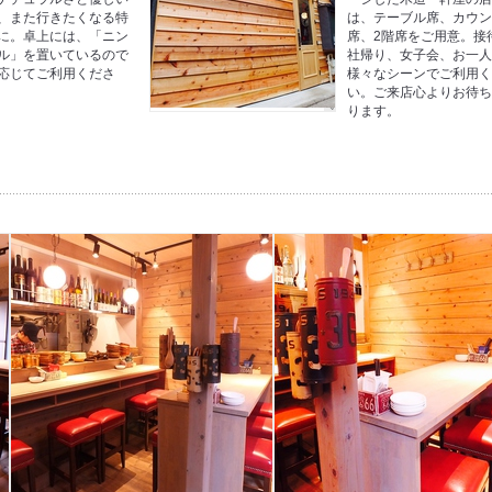
、また行きたくなる特
は、テーブル席、カウ
に。卓上には、「ニン
席、2階席をご用意。接
ル」を置いているので
社帰り、女子会、お一
応じてご利用くださ
様々なシーンでご利用
い。ご来店心よりお待
ります。