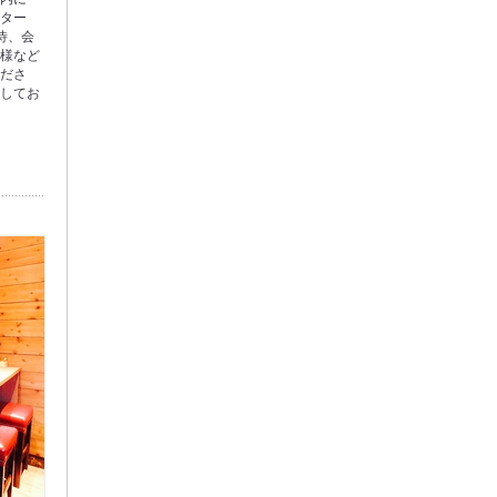
ンター
待、会
人様など
くださ
ちしてお