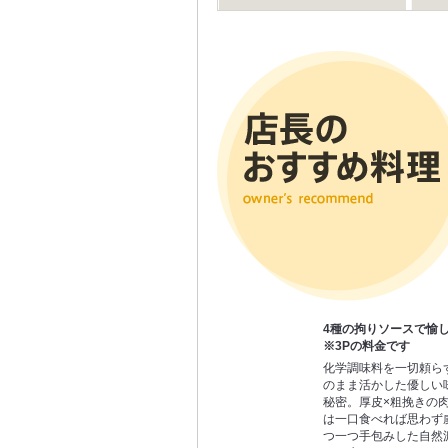
4種の拘りソースで愉し
※3Pの料金です
化学調味料を一切頼ら
のまま活かした優しい
秘密。厚皮×粗挽きの
は一口食べれば思わず
つ一つ手包みした自然