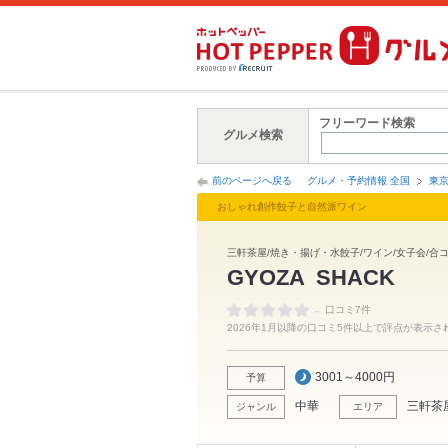
フリーワード検索
グルメ検索
前のページへ戻る
グルメ・予約情報 全国
東
おしゃれ創作餃子と自然派ワイン
三軒茶屋/焼き・揚げ・水餃子/ワイン/女子会/合コ
GYOZA SHACK
-
口コミ7件
2026年1月以降の口コミ5件以上で評点が表示さ
3001～4000円
予算
中華
三軒茶
ジャンル
エリア