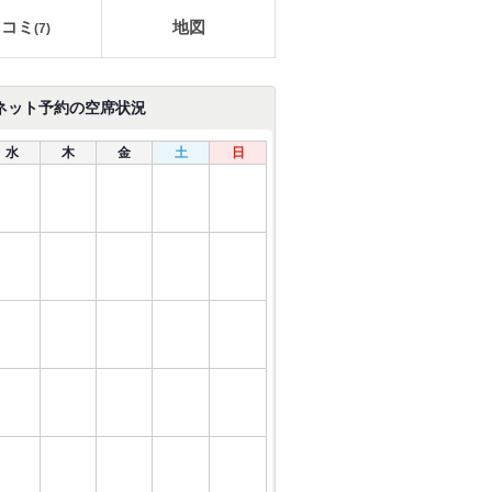
口コミ
地図
(
7
)
ネット予約の空席状況
水
木
金
土
日