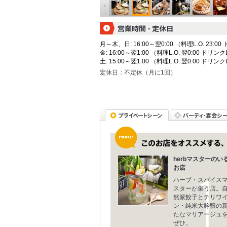
月～木、日: 16:00～翌0:00 （料理L.O. 23:00 
金: 16:00～翌1:00 （料理L.O. 翌0:00 ドリンクL
土: 15:00～翌1:00 （料理L.O. 翌0:00 ドリンクL
定休日：
不定休（月に1回）
herbマスターのい
お店
ハーブ・スパイス
スターが集う店。
然派餃子とチリワ
ン・純米大吟醸の
たなマリアージュ
ぜひ。