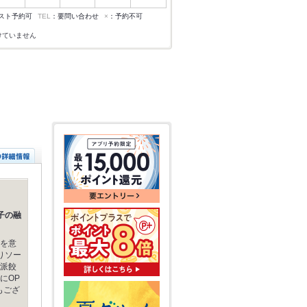
スト予約可
TEL
：要問い合わせ
×
：予約不可
けていません
子の融
を意
りソー
派餃
にOP
もござ