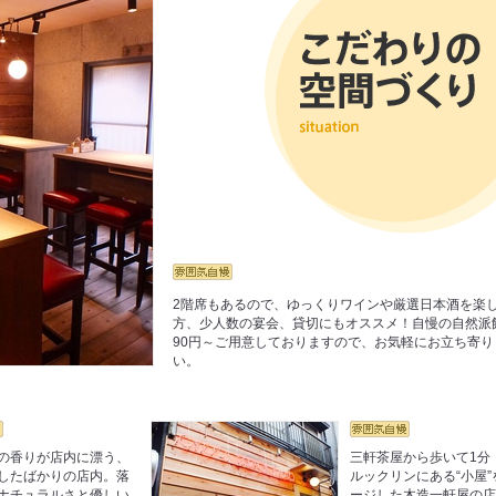
2階席もあるので、ゆっくりワインや厳選日本酒を楽
方、少人数の宴会、貸切にもオススメ！自慢の自然派
90円～ご用意しておりますので、お気軽にお立ち寄り
い。
の香りが店内に漂う、
三軒茶屋から歩いて1分
したばかりの店内。落
ルックリンにある“小屋”
ナチュラルさと優しい
ージした木造一軒屋の