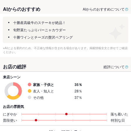
AIからのおすすめ
AIからのおすすめについて
十勝産高級牛のステーキが絶品！
旬野菜たっぷりバーニャカウダー
十勝ワインとチーズの贅沢ペアリング
※AIによる要約のため、不正確な情報が含まれる場合があります。掲載情報全文と併せてご確認
ください。
お店の総評
総評について
来店シーン
家族・子供と
35％
友人・知人と
28％
その他
37％
お店の雰囲気
にぎやか
落ち着いた
普段使い
特別な日