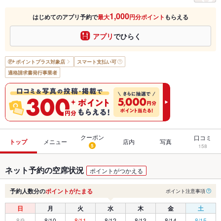
1,000
はじめてのアプリ予約で
最大
円分ポイント
もらえる
アプリ
でひらく
ポイントプラス
対象店
スマート支払い可
適格請求書発行事業者
クーポン
口コミ
トップ
メニュー
店内
写真
5
158
ネット予約の空席状況
ポイントがつかえる
予約人数分の
ポイントがたまる
ポイント注意事項
日
月
火
水
木
金
土
8/9
8/10
8/11
8/12
8/13
8/14
8/15