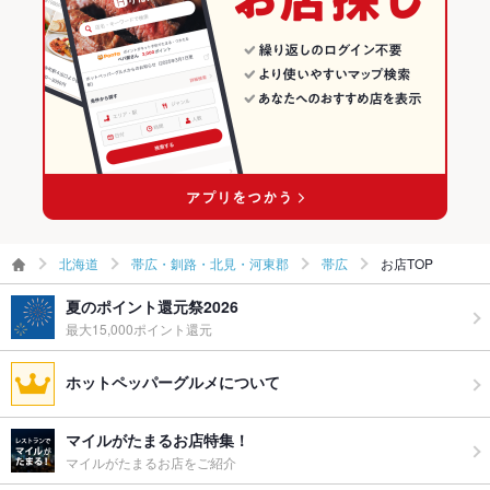
ンキング
お子様連れ
お子様連れOK ：お子様用の椅子の用意はございません。
帯広駅 × 洋食
北海道 × ステーキ・ハンバーグ
帯広のグルメランキング
ウェディン
貸切可
帯広駅 × ステーキ・ハンバーグ
グパーティ
帯広のダイニングバー・バルランキング
ー二次会
帯広のスペインバル・イタリアンバールランキング
お祝い・サ
可
プライズ対
応
備考
－
北海道
帯広・釧路・北見・河東郡
帯広
お店TOP
夏のポイント還元祭2026
最大15,000ポイント還元
ホットペッパーグルメについて
マイルがたまるお店特集！
マイルがたまるお店をご紹介