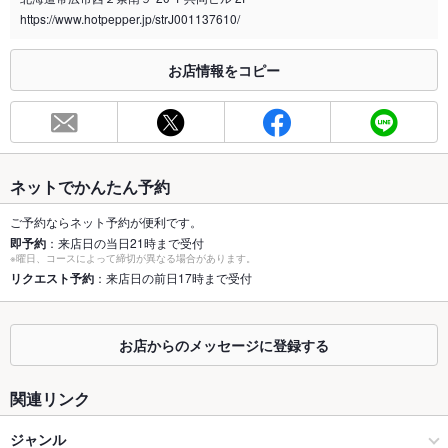
https://www.hotpepper.jp/strJ001137610/
※2020年4月1日～受動喫煙対策に関する法律が施行されています。正しい情報はお店へお問い
合わせください。
お店情報をコピー
お席
総席数
40席
最大宴会収
32人
容人数
ネットでかんたん予約
個室
なし
ご予約ならネット予約が便利です。
即予約
：来店日の当日21時まで受付
座敷
なし
※曜日、コースによって締切が異なる場合があります。
リクエスト予約
：来店日の前日17時まで受付
掘りごたつ
なし
カウンター
あり
お店からのメッセージに登録する
ソファー
あり
関連リンク
テラス席
なし
ジャンル