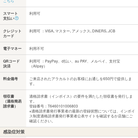
こちら
スマート
利用可
支払い
クレジット
利用可 ：VISA､マスター､アメックス､DINERS､JCB
カード
電子マネー
利用不可
QRコード
利用可 ：PayPay、d払い、au PAY、メルペイ、支付宝
決済
（Alipay）
料金備考
ご来店されたアラカルトのお客様にお通しを650円で提供しま
す。
領収書
適格請求書（インボイス）の要件を満たした領収書を発行しま
（適格簡易
す。
請求書）
登録番号：T6460101006803
※適格請求書発行事業者の最新の登録状態については、インボイ
ス制度適格請求書発行事業者公表サイトを確認するか店舗にご
確認ください。
感染症対策