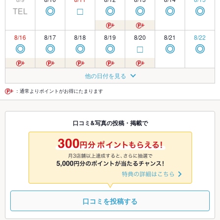
TEL
◎
□
◎
◎
◎
◎
8/16
8/17
8/18
8/19
8/20
8/21
8/22
◎
◎
◎
◎
□
◎
◎
8/23
8/24
8/25
8/26
8/27
8/28
8/29
他の日付を見る
◎
◎
◎
◎
◎
◎
◎
：通常よりポイントがお得にたまります
8/30
8/31
9/1
9/2
9/3
9/4
9/5
口コミ&写真の投稿・掲載で
◎
◎
◎
◎
◎
◎
◎
9/6
9/7
9/8
9/9
9/10
9/11
9/12
◎
◎
◎
◎
◎
◎
◎
口コミを投稿する