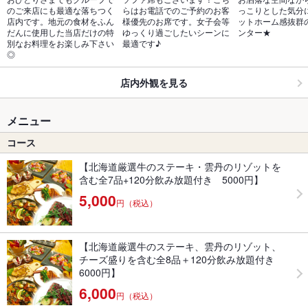
のご来店にも最適な落ちつく
らはお電話でのご予約のお客
っこりとした気分
店内です。地元の食材をふん
様優先のお席です。女子会等
ットホーム感抜群
だんに使用した当店だけの特
ゆっくり過ごしたいシーンに
ンター★
別なお料理をお楽しみ下さい
最適です♪
◎
店内外観を見る
メニュー
コース
【北海道厳選牛のステーキ・雲丹のリゾットを
含む全7品+120分飲み放題付き 5000円】
5,000
円（税込）
【北海道厳選牛のステーキ、雲丹のリゾット、
チーズ盛りを含む全8品＋120分飲み放題付き
6000円】
6,000
円（税込）