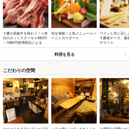
十勝の高級牛を味わう！≪本
旬を堪能！人気メニュー≪バ
ワインと共に召し
日のカットステーキ≫980円
ーニャカウダー≫
十勝産チーズ、厳
～1880円使用部位による
サラミ≫
料理を見る
こだわりの空間
おひとりさまでもグループで
ソファ席もございます！こち
お洒落な空間なが