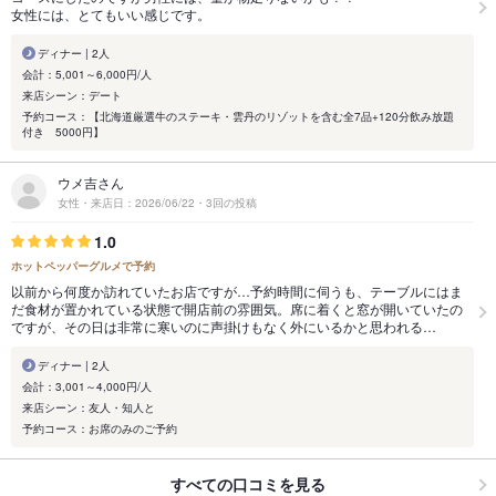
女性には、とてもいい感じです。
ディナー | 2人
会計：5,001～6,000円/人
来店シーン：デート
予約コース：【北海道厳選牛のステーキ・雲丹のリゾットを含む全7品+120分飲み放題
付き 5000円】
ウメ吉さん
女性・来店日：2026/06/22・3回の投稿
1.0
ホットペッパーグルメで予約
以前から何度か訪れていたお店ですが…予約時間に伺うも、テーブルにはま
だ食材が置かれている状態で開店前の雰囲気。席に着くと窓が開いていたの
ですが、その日は非常に寒いのに声掛けもなく外にいるかと思われる…
ディナー | 2人
会計：3,001～4,000円/人
来店シーン：友人・知人と
予約コース：お席のみのご予約
すべての口コミを見る