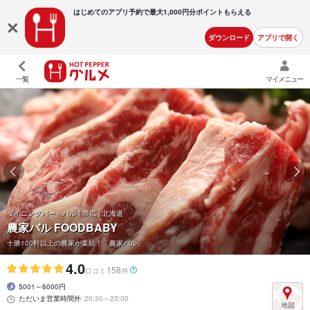
はじめてのアプリ予約で最大
1,000円分ポイントもらえる
ダウンロード
アプリで開く
一覧
マイメニュー
ダイニングバー・バル | 帯広 | 北海道
農家バル FOODBABY
十勝100軒以上の農家が集結！「農家バル」
4.0
158
口コミ
件
5001～6000円
ただいま営業時間外
20:30～23:00