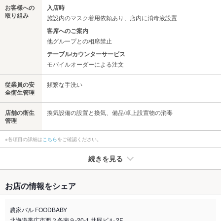
お客様への
入店時
取り組み
施設内のマスク着用依頼あり、店内に消毒液設置
客席へのご案内
他グループとの相席禁止
テーブル/カウンターサービス
モバイルオーダーによる注文
従業員の安
頻繁な手洗い
全衛生管理
店舗の衛生
換気設備の設置と換気、備品/卓上設置物の消毒
管理
※各項目の詳細は
こちら
をご確認ください。
続きを見る
たばこ
お店の情報をシェア
禁煙・喫煙
全席禁煙
農家バル FOODBABY
喫煙専用室
なし
北海道帯広市西２条南９-20-1 共同ビル 2F