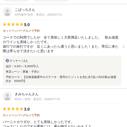
こばっちさん
50代後半/女性・来店日：2026/07/31
5.0
ホットペッパーグルメで予約
コースでの利用でしたが 全て美味しく大変満足いたしました。 飲み放題
のワインも美味しかったです。
旅行での旅行ですが 近くにあったら通うと思いました！また、帯広に来た
際は寄らせて頂きたいと思います
ディナー | 2人
会計：4,001～5,000円/人
来店シーン：家族・子供と
予約コース：【北海道厳選牛のステーキ・雲丹のリゾットを含む全7品+120分飲み放題
付き 5000円】
きみちゃんさん
60代～/女性・来店日：2026/07/19
3.0
ホットペッパーグルメで予約
バーニャカウダが、とても美味しかったです。
コースにしたのですが男性には、量か物足りないかも？？