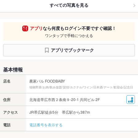
すべての写真を見る
アプリ
なら何度もログイン不要ですぐ確認！
ワンタップで手軽につかえる
アプリでブックマーク
基本情報
店名
農家バル FOODBABY
地物野菜/お肉/飲み放題/貸切/カクテル/ワイン/日本酒/デート/歓迎会/記念日
住所
北海道帯広市西２条南９-20-1 共同ビル 2F
アクセス
JR帯広駅徒歩5分 帯広駅から387m
電話
電話番号を表示する