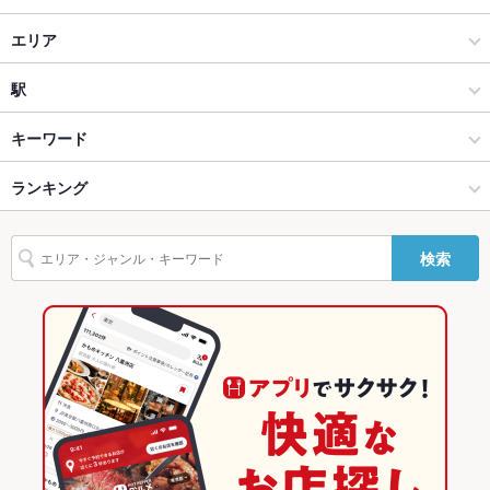
貸切
貸切可
ダイニングバー・バル
エリア
設備
Wi-Fi
あり
スペインバル・イタリアンバール
帯広
駅
バリアフリ
なし
帯広・釧路・北見・河東郡 × ダイニングバー・バル
帯広 × ダイニングバー・バル
帯広駅
キーワード
ー
帯広・釧路・北見・河東郡 × スペインバル・イタリアンバール
帯広 × スペインバル・イタリアンバール
ランキング
からあげ
ウニ料理
ローストビーフ
ソーセージ
ステーキ
駐車場
あり ：契約駐車場有 ご利用金額に応じて
バーニャカウダ
リゾット
ラクレット
パスタ
ピザ
デザート
英語メニュ
あり
帯広駅 × ダイニングバー・バル
帯広 × 洋食
北海道のグルメランキング
ー
検索
アヒージョ
パエリア
帯広駅 × スペインバル・イタリアンバール
帯広 × ステーキ・ハンバーグ
北海道のダイニングバー・バルランキング
その他設備
－
洋食
北海道
北海道のスペインバル・イタリアンバールランキング
その他
飲み放題
あり ：飲み放題、3000円以下の飲み放題コース、3000円～
ステーキ・ハンバーグ
北海道 × ダイニングバー・バル
帯広・釧路・北見・河東郡のグルメランキング
4000円の飲み放題コース、4000円～5000円の飲み放題コース
帯広・釧路・北見・河東郡 × 洋食
北海道 × スペインバル・イタリアンバール
帯広・釧路・北見・河東郡のダイニングバー・バルランキング
食べ放題
あり
帯広・釧路・北見・河東郡のスペインバル・イタリアンバールラ
帯広・釧路・北見・河東郡 × ステーキ・ハンバーグ
北海道 × 洋食
お酒
カクテル充実、ワイン充実