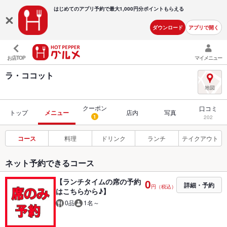
はじめてのアプリ予約で最大
1,000円分ポイントもらえる
ダウンロード
アプリで開く
お店TOP
マイメニュー
ラ・ココット
クーポン
口コミ
トップ
メニュー
店内
写真
1
202
コース
料理
ドリンク
ランチ
テイクアウト
ネット予約できるコース
【ランチタイムの席の予約
0
詳細・予約
円（税込）
はこちらから♪】
0品
1名～