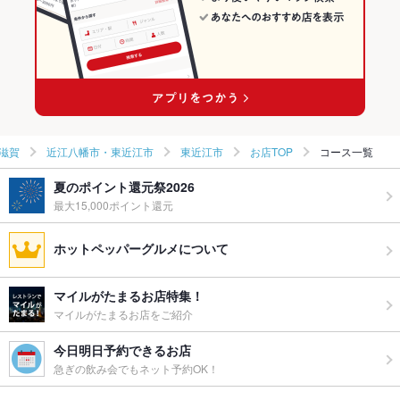
八日市駅 × ダイニングバー・バル
滋賀 × 洋・和洋・各国料理・その他
八日市駅 × 洋・和洋・各国料理・その他
滋賀
近江八幡市・東近江市
東近江市
お店TOP
コース一覧
夏のポイント還元祭2026
最大15,000ポイント還元
ホットペッパーグルメについて
マイルがたまるお店特集！
マイルがたまるお店をご紹介
今日明日予約できるお店
急ぎの飲み会でもネット予約OK！