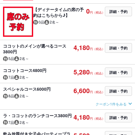
【ディナータイムの席の予
0
詳細・予約
円（税込）
約はこちらから♪】
0品
2名～
ココットのメインが選べるコース
4,180
詳細・予約
円（税込）
3800円
5品
2名～
ココットコース4800円
5,280
詳細・予約
円（税込）
7品
2名～
スペシャルコース6000円
6,600
詳細・予約
円（税込）
8品
2名～
クーポン1件をみる
ラ・ココットのランチコース3800円
4,180
詳細・予約
円（税込）
7品
2名～
飲み放題付き女子会パーティープラ