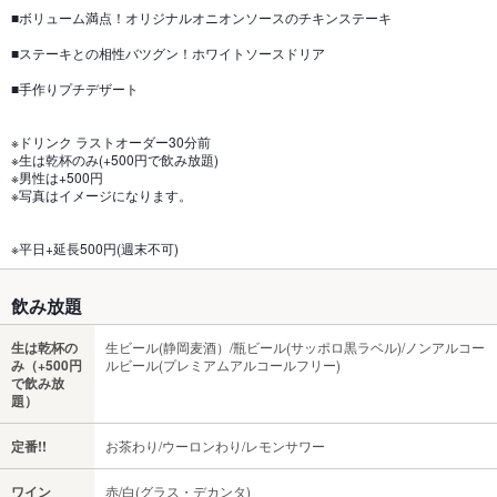
■ボリューム満点！オリジナルオニオンソースのチキンステーキ
■ステーキとの相性バツグン！ホワイトソースドリア
■手作りプチデザート
※ドリンク ラストオーダー30分前
※生は乾杯のみ(+500円で飲み放題)
※男性は+500円
※写真はイメージになります。
※平日+延長500円(週末不可)
飲み放題
生は乾杯の
生ビール(静岡麦酒）/瓶ビール(サッポロ黒ラベル)/ノンアルコー
み（+500円
ルビール(プレミアムアルコールフリー)
で飲み放
題）
定番!!
お茶わり/ウーロンわり/レモンサワー
ワイン
赤/白(グラス・デカンタ)