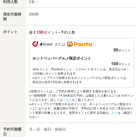
利用人数
2名～
滞在可能時
2時間
間
ポイント
150
最大
ポイント×予約人数
または
50
ポイント
ホットペッパーグルメ限定ポイント
100
ポイント
※dポイント・Pontaポイント・リクルートポイントは、来店日から6～
10日後にポイント加算されます。
※ポイントプラスで加算されるホットペッパーグルメ限定ポイントは、
来店日の翌月15日頃に加算されます。
※加算ポイントは、ご予約の条件により変動する場合があります。
※一部時間帯（7:00～14:59来店の予約）は確定した人数1人につき10ポイン
トとなります。詳しくは
こちら
をご覧ください。
※ポイントプラスで加算されるポイントは、ホットペッパーグルメ限定ポイ
ントになります。対象日時の予約で、予約日が翌々月末までのご来店がポイ
ント加算の対象となります。加算ポイントに関する詳細は
こちら
をご確認く
ださい。
予約可能曜
月～日・祝日・祝前日
日