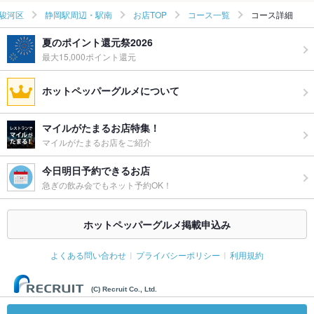
駿河区
静岡駅周辺・駅南
お店TOP
コース一覧
コース詳細
夏のポイント還元祭2026
最大15,000ポイント還元
ホットペッパーグルメについて
マイルがたまるお店特集！
マイルがたまるお店をご紹介
今日明日予約できるお店
急ぎの飲み会でもネット予約OK！
ホットペッパーグルメ掲載申込み
よくある問い合わせ
プライバシーポリシー
利用規約
(C) Recruit Co., Ltd.