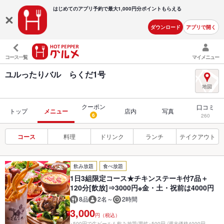
はじめてのアプリ予約で最大
1,000円分ポイントもらえる
ダウンロード
アプリで開く
コース一覧
マイメニュー
ユルったりバル らくだ1号
クーポン
口コミ
トップ
メニュー
店内
写真
6
260
コース
料理
ドリンク
ランチ
テイクアウト
飲み放題
食べ放題
1日3組限定コース★チキンステーキ付7品＋
120分[飲放]⇒3000円※金・土・祝前は4000円
8品
2名～
2時間
3,000
円（税込）
+500円で生ビールも飲み放題/男性+500円 /週末価格4000円