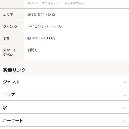
溺れるチーズと映えデザートが人気の肉バル
エリア
静岡駅周辺・駅南
ジャンル
ダイニングバー・バル
予算
3001～4000円
スマート
利用可
支払い
関連リンク
ジャンル
ダイニングバー・バル
エリア
和風・創作
静岡駅周辺・駅南
駅
静岡駅周辺・葵区・駿河区 × ダイニングバー・バル
静岡駅周辺・駅南 × ダイニングバー・バル
静岡駅
キーワード