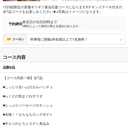
1日3組限定の原価ギリギリ宴会応援コースになります♪チキンステーキ付きの
全7品コースをお楽しみください★※写真はイメージになります。
来店日の当日22時まで
予約締切
※曜日によって締切が異なる場合があります。
幹事様に朗報♪8名様以上で1名無料！
クーポン
コース内容
品数
8品
【コース内容一例】全7品
■しっとり生ハムのカルパッチョ
■らくだの気まぐれサラダ
■たっぷりソーセージのキッシュ
■名物！！もちもちロングポテト
■牛スジのとろとろデミ煮込み