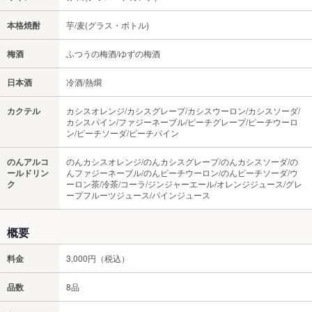
本格焼酎
芋/麦(グラス・ボトル)
梅酒
ふつうの梅酒/ゆずの梅酒
日本酒
冷酒/熱燗
カクテル
カシスオレンジ/カシスグレープ/カシスウーロン/カシスソーダ/
カシスパイン/ファジーネーブル/ピーチグレープ/ピーチウーロ
ン/ピーチソーダ/ピーチパイン
のんアルコ
のんカシスオレンジ/のんカシスグレープ/のんカシスソーダ/の
ールドリン
んファジーネーブル/のんピーチウーロン/のんピーチソーダ/ウ
ク
ーロン茶/冷茶/コーラ/ジンジャーエール/オレンジジュース/グレ
ープフルーツジュース/パインジュース
概要
料金
3,000円（税込）
品数
8品