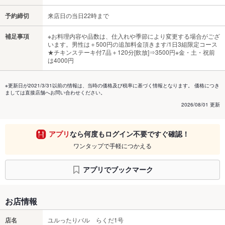
予約締切
来店日の当日22時まで
補足事項
※お料理内容や品数は、仕入れや季節により変更する場合がござ
います。男性は＋500円の追加料金頂きます/1日3組限定コース
★チキンステーキ付7品＋120分[飲放]⇒3500円※金・土・祝前
は4000円
※更新日が2021/3/31以前の情報は、当時の価格及び税率に基づく情報となります。 価格につき
ましては直接店舗へお問い合わせください。
2026/08/01 更新
アプリ
なら何度もログイン不要ですぐ確認！
ワンタップで手軽につかえる
アプリでブックマーク
お店情報
店名
ユルったりバル らくだ1号