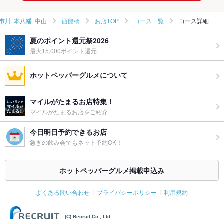
市川･本八幡･中山
西船橋
お店TOP
コース一覧
コース詳細
夏のポイント還元祭2026
最大15,000ポイント還元
ホットペッパーグルメについて
マイルがたまるお店特集！
マイルがたまるお店をご紹介
今日明日予約できるお店
急ぎの飲み会でもネット予約OK！
ホットペッパーグルメ掲載申込み
よくある問い合わせ
プライバシーポリシー
利用規約
(C) Recruit Co., Ltd.