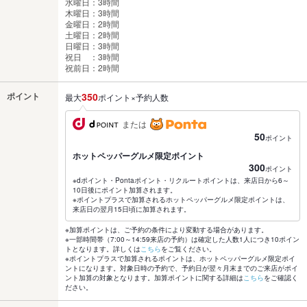
水曜日：3時間
木曜日：3時間
金曜日：2時間
土曜日：2時間
日曜日：3時間
祝日 ：3時間
祝前日：2時間
ポイント
350
最大
ポイント×予約人数
または
50
ポイント
ホットペッパーグルメ限定ポイント
300
ポイント
※dポイント・Pontaポイント・リクルートポイントは、来店日から6～
10日後にポイント加算されます。
※ポイントプラスで加算されるホットペッパーグルメ限定ポイントは、
来店日の翌月15日頃に加算されます。
※加算ポイントは、ご予約の条件により変動する場合があります。
※一部時間帯（7:00～14:59来店の予約）は確定した人数1人につき10ポイン
トとなります。詳しくは
こちら
をご覧ください。
※ポイントプラスで加算されるポイントは、ホットペッパーグルメ限定ポイ
ントになります。対象日時の予約で、予約日が翌々月末までのご来店がポイ
ント加算の対象となります。加算ポイントに関する詳細は
こちら
をご確認く
ださい。