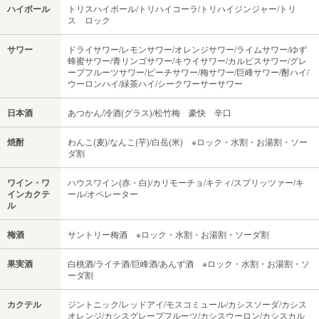
ハイボール
トリスハイボール/トリハイコーラ/トリハイジンジャー/トリ
ス ロック
サワー
ドライサワー/レモンサワー/オレンジサワー/ライムサワー/ゆず
蜂蜜サワー/青リンゴサワー/キウイサワー/カルピスサワー/グレ
ープフルーツサワー/ピーチサワー/梅サワー/巨峰サワー/酎ハイ/
ウーロンハイ/緑茶ハイ/シークワーサーサワー
日本酒
あつかん/冷酒(グラス)/松竹梅 豪快 辛口
焼酎
わんこ(麦)/なんこ(芋)/白岳(米) ※ロック・水割・お湯割・ソー
ダ割
ワイン・ワ
ハウスワイン(赤・白)/カリモーチョ/キティ/スプリッツァー/キ
インカクテ
ール/オペレーター
ル
梅酒
サントリー梅酒 ※ロック・水割・お湯割・ソーダ割
果実酒
白桃酒/ライチ酒/巨峰酒/あんず酒 ※ロック・水割・お湯割・ソ
ーダ割
カクテル
ジントニック/レッドアイ/モスコミュール/カシスソーダ/カシス
オレンジ/カシスグレープフルーツ/カシスウーロン/カシスカル