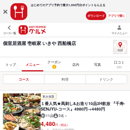
はじめてのアプリ予約で最大
1,000円分ポイントもらえる
ダウンロード
アプリで開く
コース一覧
マイメニュー
個室居酒屋 壱岐家 いきや 西船橋店
クーポン
口コミ
トップ
メニュー
店内
写真
7
292
コース
料理
ドリンク
飲み放題
１番人気★馬刺し&お造り10品3H飲放 『千寿-
SENJYU-コース』4980円→4480円
11品
3名～
4,480
円（税込）
金、土、祝前日は2時間制