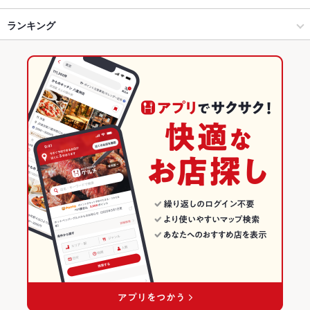
船橋･津田沼･市川･本八幡･中山 × 和風
西船橋 × 和風
ランキング
卵焼き
からあげ
エビ料理
あん肝
にんにく料理
フライドポテト
ソーセージ
うどん
天ぷら
牛すじ
レバー
つくね
地鶏
もつ鍋
西船橋駅 × 居酒屋
西船橋 × ダイニングバー・バル
千葉のグルメランキング
ちりとり鍋
ステーキ
ピザ
チャーハン
ビビンバ
石焼きビビンバ
西船橋駅 × 和風
西船橋 × 和風・創作
千葉の居酒屋ランキング
ケーキ
パフェ
アヒージョ
生ハム
チーズケーキ
ダイニングバー・バル
千葉
船橋･津田沼･市川･本八幡･中山のグルメランキング
和風・創作
千葉 × 居酒屋
船橋･津田沼･市川･本八幡･中山の居酒屋ランキング
船橋･津田沼･市川･本八幡･中山 × ダイニングバー・バル
千葉 × 和風
西船橋のグルメランキング
船橋･津田沼･市川･本八幡･中山 × 和風・創作
千葉 × ダイニングバー・バル
西船橋の居酒屋ランキング
西船橋駅 × ダイニングバー・バル
千葉 × 和風・創作
西船橋駅 × 和風・創作