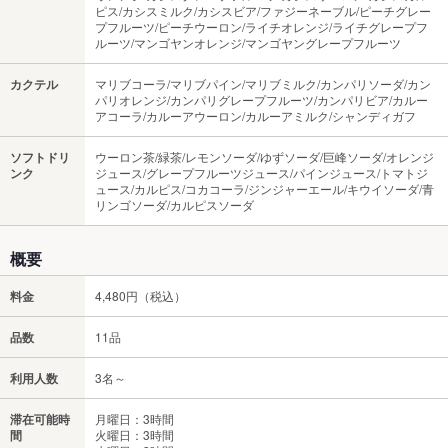
ピス/カシスミルク/カシスビア/ファジーネーブル/ピーチグレー
プフルーツ/ピーチウーロン/ライチオレンジ/ライチグレープフ
ルーツ/マンゴヤンオレンジ/マンゴヤングレープフルーツ
カクテル
マリブコーラ/マリブパイン/マリブミルク/カンパリソーダ/カン
パリオレンジ/カンパリグレープフルーツ/カンパリビア/カルー
アコーラ/カルーアウーロン/カルーアミルク/シャンディガフ
ソフトドリ
ウーロン茶/緑茶/レモンソーダ/ゆずソーダ/巨峰ソーダ/オレンジ
ンク
ジュース/グレープフルーツジュース/パインジュース/トマトジ
ュース/カルピス/コカコーラ/ジンジャーエール/キウイソーダ/青
リンゴソーダ/カルピスソーダ
概要
料金
4,480円（税込）
品数
11品
利用人数
3名～
滞在可能時
月曜日：3時間
間
火曜日：3時間