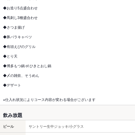
◆お造り5点盛合わせ
◆馬刺し3種盛合わせ
◆さつま揚げ
◆豚バラキャベツ
◆有頭えびのグリル
◆とり天
◆博多もつ鍋 ot ひきとおし鍋
◆〆の雑炊、そうめん
◆デザート
※仕入れ状況によりコース内容が変わる場合がございます
飲み放題
ビール
サントリー生中ジョッキ/小グラス