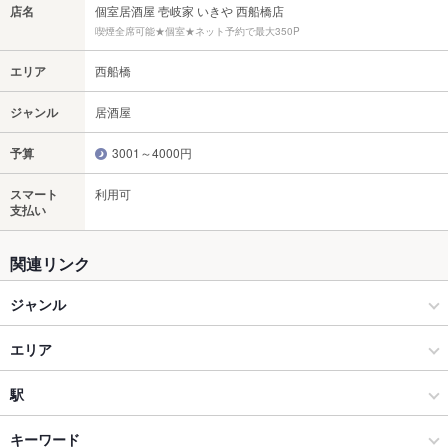
店名
個室居酒屋 壱岐家 いきや 西船橋店
喫煙全席可能★個室★ネット予約で最大350P
エリア
西船橋
ジャンル
居酒屋
予算
3001～4000円
スマート
利用可
支払い
関連リンク
ジャンル
居酒屋
エリア
和風
西船橋
駅
船橋･津田沼･市川･本八幡･中山 × 居酒屋
西船橋 × 居酒屋
西船橋駅
キーワード