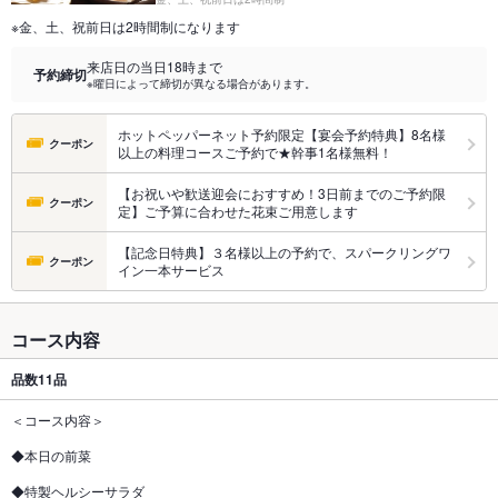
※金、土、祝前日は2時間制になります
来店日の当日18時まで
予約締切
※曜日によって締切が異なる場合があります。
ホットペッパーネット予約限定【宴会予約特典】8名様
クーポン
以上の料理コースご予約で★幹事1名様無料！
【お祝いや歓送迎会におすすめ！3日前までのご予約限
クーポン
定】ご予算に合わせた花束ご用意します
【記念日特典】３名様以上の予約で、スパークリングワ
クーポン
イン一本サービス
コース内容
品数
11品
＜コース内容＞
◆本日の前菜
◆特製ヘルシーサラダ