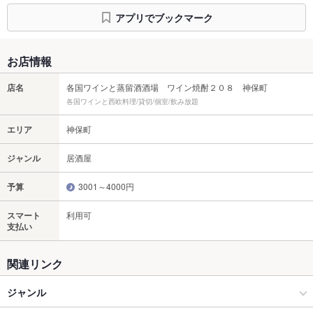
アプリでブックマーク
お店情報
店名
各国ワインと蒸留酒酒場 ワイン焼酎２０８ 神保町
各国ワインと西欧料理/貸切/個室/飲み放題
エリア
神保町
ジャンル
居酒屋
予算
3001～4000円
スマート
利用可
支払い
関連リンク
ジャンル