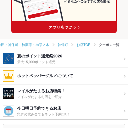
東京 × スペインバル・イタリアンバール
神保町駅 × ダイニングバー・バル
神保町駅 × スペインバル・イタリアンバール
神田・神保町・秋葉原・御茶ノ水
神保町
お店TOP
クーポン一覧
夏のポイント還元祭2026
最大15,000ポイント還元
ホットペッパーグルメについて
マイルがたまるお店特集！
マイルがたまるお店をご紹介
今日明日予約できるお店
急ぎの飲み会でもネット予約OK！