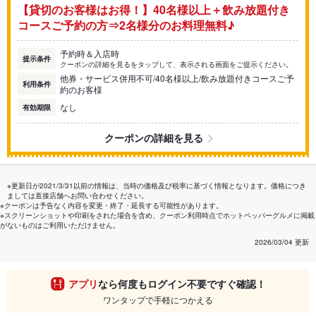
【貸切のお客様はお得！】40名様以上＋飲み放題付き
コースご予約の方⇒2名様分のお料理無料♪
予約時＆入店時
提示条件
クーポンの詳細を見るをタップして、表示される画面をご提示ください。
他券・サービス併用不可/40名様以上/飲み放題付きコースご予
利用条件
約のお客様
なし
有効期限
クーポンの詳細を見る
※更新日が2021/3/31以前の情報は、当時の価格及び税率に基づく情報となります。価格につき
ましては直接店舗へお問い合わせください。
※クーポンは予告なく内容を変更・終了・延長する可能性があります。
※スクリーンショットや印刷をされた場合を含め、クーポン利用時点でホットペッパーグルメに掲載
がないものはご利用いただけません。
2026/03/04 更新
アプリ
なら何度もログイン不要ですぐ確認！
ワンタップで手軽につかえる