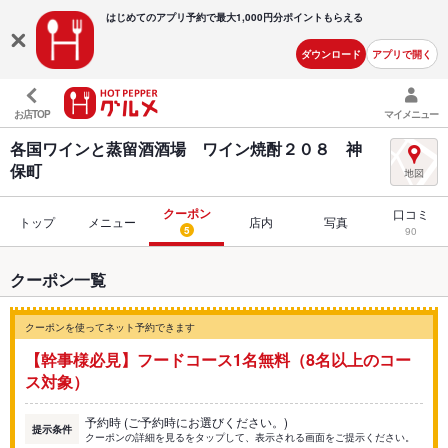
はじめてのアプリ予約で最大
1,000円分ポイントもらえる
ダウンロード
アプリで開く
お店TOP
マイメニュー
各国ワインと蒸留酒酒場 ワイン焼酎２０８ 神
保町
クーポン
口コミ
トップ
メニュー
店内
写真
5
90
クーポン一覧
クーポンを使ってネット予約できます
【幹事様必見】フードコース1名無料（8名以上のコー
ス対象）
予約時 (ご予約時にお選びください。)
提示条件
クーポンの詳細を見るをタップして、表示される画面をご提示ください。