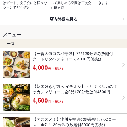
はデート、女子会にと様々な
いて楽しめる空間は二次会に
きます。
シーンでどうぞ♪
も最適◎
店内外観を見る
メニュー
コース
【一番人気コスパ最強】7品120分飲み放題付
き トリタベテネコース 4000円(税込)
4,000
円（税込）
【韓国好きな方へ!イチオシ】トリタベルカのタ
ッカンマリコース全6品120分飲放付4500円
4,500
円（税込）
【オススメ！】滝川産鴨肉の絶品鴨しゃぶコー
ス 全7品120分飲み放題付5000円(税込)