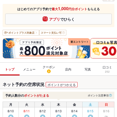
1,000
はじめてのアプリ予約で
最大
円分ポイント
もらえる
アプリ
でひらく
ポイントプラス
対象店
スマート支払い可
クーポン
口コミ
トップ
メニュー
店内
写真
3
252
ネット予約の空席状況
ポイントがつかえる
予約人数分の
ポイントがたまる
ポイント注意事項
月
火
水
木
金
土
日
8/10
8/11
8/12
8/13
8/14
8/15
8/16