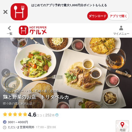
はじめてのアプリ予約で最大
1,000円分ポイントもらえる
ダウンロード
アプリで開く
一覧
マイメニュー
ダイニングバー・バル | 札幌大通 | 北海道
鶏と野菜のお店 トリタベルカ
狸小路の隠れ家的お店！
4.6
252
口コミ
件
3001～4000円
ただいま営業時間外
17:00～翌0:00