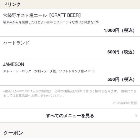
ドリンク
常陸野ネスト橙エール【CRAFT BEER】
福来みかんを使用したほどよい苦味とフルーティな香りが絶妙なIPA
1,000円（税込）
ハートランド
600円（税込）
JAMESON
ストレート・ロック・水割 ※ソーダ割、ソフトドリンク割+100円
550円（税込）
※更新日が2021/3/31以前の情報は、当時の価格及び税率に基づく情報となります。 価格につき
ましては直接店舗へお問い合わせください。
2026/03/06 更新
すべてのメニューを見る
クーポン