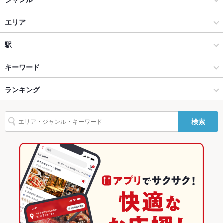
テラス席
あり ：テラス席は基本立ち飲みとなります。
ダイニングバー・バル
貸切
エリア
貸切可 ：最大人数は30名様ほどが目安です。※要相談
設備
洋・和洋・各国料理・その他
札幌大通
駅
Wi-Fi
なし
札幌（札幌駅・大通） × ダイニングバー・バル
札幌大通 × ダイニングバー・バル
大通駅
キーワード
バリアフリ
なし ：入口が階段となりますので、お手伝いが必要なお客様は
ー
お気軽にスタッフまでお声掛けください。
札幌（札幌駅・大通） × 洋・和洋・各国料理・その他
札幌大通 × 洋・和洋・各国料理・その他
資生館小学校前駅
ランキング
からあげ
親子丼
レバー
鴨肉
パクチー
デザート
油そば
駐車場
なし ：立地上専用駐車場のご用意はありません、お近くのコイ
大通駅 × ダイニングバー・バル
札幌大通 × 居酒屋
すすきの駅
北海道のグルメランキング
ンパーキングをご利用ください。
検索
大通駅 × 洋・和洋・各国料理・その他
札幌大通 × 洋・和洋・各国料理・その他
北海道のダイニングバー・バルランキング
その他設備
トイレにはおむつ替えシートのご用意もありますのでお気軽に
ご利用ください
居酒屋
北海道
札幌（札幌駅・大通）のグルメランキング
その他
飲み放題
なし ：単品での飲み放題はご用意しておりません。予めご了承
洋・和洋・各国料理・その他
北海道 × ダイニングバー・バル
札幌（札幌駅・大通）のダイニングバー・バルランキング
ください。
札幌（札幌駅・大通） × 居酒屋
北海道 × 洋・和洋・各国料理・その他
札幌大通のグルメランキング
食べ放題
なし ：食べ放題のご用意はありませんが、各種コースご用意し
ておりますのでご利用ください。
札幌（札幌駅・大通） × 洋・和洋・各国料理・その他
北海道 × 居酒屋
札幌大通のダイニングバー・バルランキング