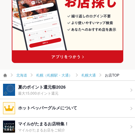
お酒
日本酒充実、ワイン充実
大通駅 × 居酒屋
北海道 × 洋・和洋・各国料理・その他
お子様連れ
お子様連れ歓迎 ：トイレにはお子様用のオムツ替えシートのご
用意もありますので小さなお子様も大歓迎！
大通駅 × 洋・和洋・各国料理・その他
ウェディン
要相談
グパーティ
ー二次会
お祝い・サ
可
プライズ対
応
北海道
札幌（札幌駅・大通）
札幌大通
お店TOP
備考
その他ご要望等が御座いましたらお気軽に当店までお問い合わ
せください。
夏のポイント還元祭2026
最大15,000ポイント還元
ホットペッパーグルメについて
マイルがたまるお店特集！
マイルがたまるお店をご紹介