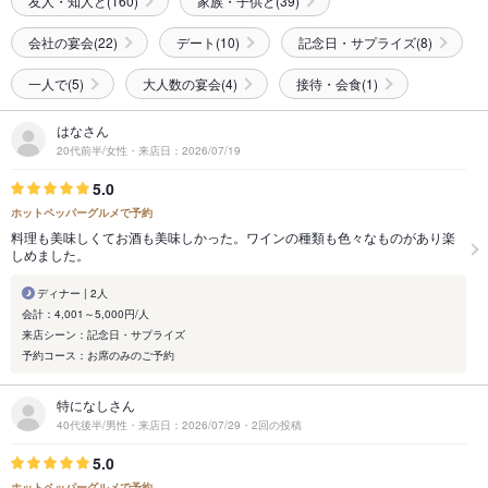
友人・知人と(160)
家族・子供と(39)
会社の宴会(22)
デート(10)
記念日・サプライズ(8)
一人で(5)
大人数の宴会(4)
接待・会食(1)
はなさん
20代前半/女性・来店日：2026/07/19
5.0
ホットペッパーグルメで予約
料理も美味しくてお酒も美味しかった。ワインの種類も色々なものがあり楽
しめました。
ディナー | 2人
会計：4,001～5,000円/人
来店シーン：記念日・サプライズ
予約コース：お席のみのご予約
特になしさん
40代後半/男性・来店日：2026/07/29・2回の投稿
5.0
ホットペッパーグルメで予約