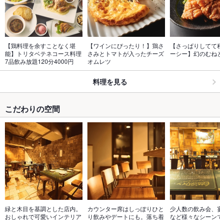
【鶏料理を余すことなく堪
【ワインにぴったり！】鶏さ
【さっぱりしてて
能】トリタベテネコース料理
さみとトマトが入ったチーズ
ーシー】幻のむね
7品飲み放題120分4000円
オムレツ
料理を見る
こだわりの空間
緑と木目を基調とした店内。
カウンター席はしっぽりひと
少人数の飲み会、
おしゃれで可愛いインテリア
り飲みやデートにも。落ち着
など様々なシーン