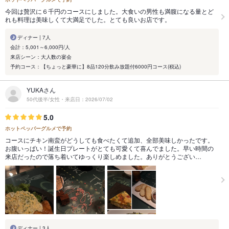
今回は贅沢に６千円のコースにしました。大食いの男性も満腹になる量とど
れも料理は美味しくて大満足でした。とても良いお店です。
ディナー | 7人
会計：5,001～6,000円/人
来店シーン：大人数の宴会
予約コース：【ちょっと豪華に】8品120分飲み放題付6000円コース(税込)
YUKAさん
50代後半/女性・来店日：2026/07/02
5.0
ホットペッパーグルメで予約
コースにチキン南蛮がどうしても食べたくて追加、全部美味しかったです。
お腹いっぱい！誕生日プレートがとても可愛くて喜んでました。早い時間の
来店だったので落ち着いてゆっくり楽しめました。ありがとうござい…
ディナー | 3人