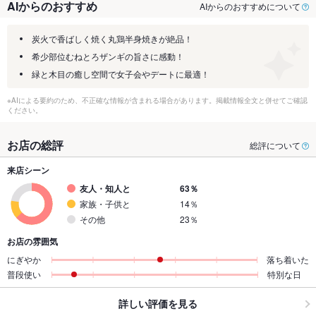
AIからのおすすめ
AIからのおすすめについて
炭火で香ばしく焼く丸鶏半身焼きが絶品！
希少部位むねとろザンギの旨さに感動！
緑と木目の癒し空間で女子会やデートに最適！
※AIによる要約のため、不正確な情報が含まれる場合があります。掲載情報全文と併せてご確認
ください。
お店の総評
総評について
来店シーン
友人・知人と
63％
家族・子供と
14％
その他
23％
お店の雰囲気
にぎやか
落ち着いた
普段使い
特別な日
詳しい評価を見る