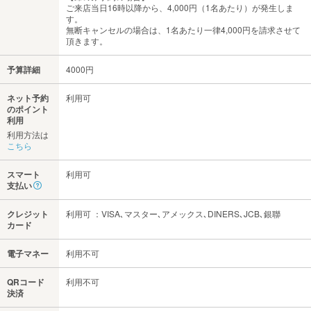
ご来店当日16時以降から、4,000円（1名あたり）が発生しま
す。
無断キャンセルの場合は、1名あたり一律4,000円を請求させて
頂きます。
予算詳細
4000円
ネット予約
利用可
のポイント
利用
利用方法は
こちら
スマート
利用可
支払い
クレジット
利用可 ：VISA､マスター､アメックス､DINERS､JCB､銀聯
カード
電子マネー
利用不可
QRコード
利用不可
決済