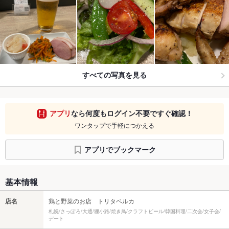
すべての写真を見る
アプリ
なら何度もログイン不要ですぐ確認！
ワンタップで手軽につかえる
アプリでブックマーク
基本情報
店名
鶏と野菜のお店 トリタベルカ
札幌/さっぽろ/大通/狸小路/焼き鳥/クラフトビール/韓国料理/二次会/女子会/
デート