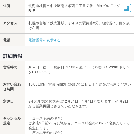
住所
北海道札幌市中央区南３条西７丁目７番 M'sビルヂング
B1F
アクセス
札幌市営地下鉄大通駅、すすきの駅徒歩5分。狸小路7丁目を抜
け左折
電話
電話番号を表示する
詳細情報
営業時間
月～日、祝日、祝前日: 17:00～翌0:00 （料理L.O. 23:00 ドリン
クL.O. 23:30）
お問い合わ
15:00以降 営業時間外に関してはＮＥＴ予約をご活用ください
せ時間
定休日
※年末年始のお休みは12月31日、1月1日となります。※1月2日
から営業再開とさせていただきます。
キャンセル
【コース予約の場合】
規定
ご来店2日前23時以降から、コース料金の70%（1名あたり）が
発生します。
【席のみ予約の場合】