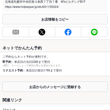
北海道札幌市中央区南３条西７丁目７番 M'sビルヂングB1F
喫煙専用室
なし
https://www.hotpepper.jp/strJ001155024/
※2020年4月1日～受動喫煙対策に関する法律が施行されています。正しい情報はお店へお問い
合わせください。
お店情報をコピー
お席
総席数
29席(テーブル席20席、カウンター9席をご用意しております。)
最大宴会収
20人(20名様以上の場合は店舗までお問い合わせください。)
容人数
ネットでかんたん予約
個室
なし ：開放的な店内です。個室のご用意はありませんが、夏に
ご予約ならネット予約が便利です。
はテラスのお席もご用意しております。
即予約
：来店日の当日22時まで受付
※曜日、コースによって締切が異なる場合があります。
座敷
リクエスト予約
：来店日の前日17時まで受付
なし ：全席テーブル席でのご用意をしております。
掘りごたつ
なし ：全席テーブル席でのご用意をしております。
お店からのメッセージに登録する
カウンター
あり
関連リンク
ソファー
なし
ジャンル