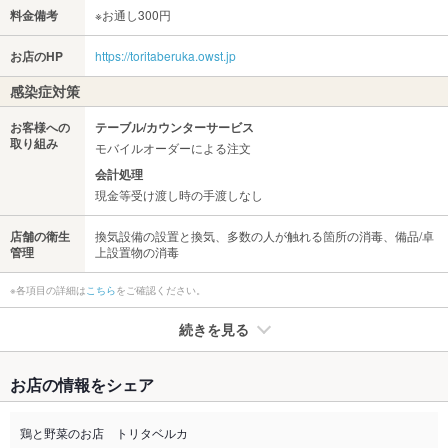
料金備考
※お通し300円
お店のHP
https://toritaberuka.owst.jp
感染症対策
お客様への
テーブル/カウンターサービス
取り組み
モバイルオーダーによる注文
会計処理
現金等受け渡し時の手渡しなし
店舗の衛生
換気設備の設置と換気、多数の人が触れる箇所の消毒、備品/卓
管理
上設置物の消毒
※各項目の詳細は
こちら
をご確認ください。
続きを見る
たばこ
お店の情報をシェア
禁煙・喫煙
全席禁煙
テラス席は喫煙可能です。
鶏と野菜のお店 トリタベルカ