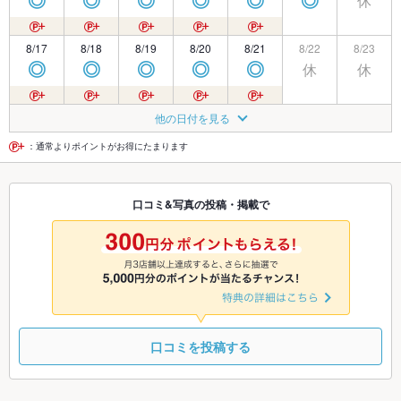
休
◎
◎
◎
◎
◎
◎
8/17
8/18
8/19
8/20
8/21
8/22
8/23
休
休
◎
◎
◎
◎
◎
8/24
8/25
8/26
8/27
8/28
8/29
8/30
他の日付を見る
休
休
◎
◎
◎
◎
◎
：通常よりポイントがお得にたまります
8/31
9/1
9/2
9/3
9/4
9/5
9/6
口コミ&写真の投稿・掲載で
◎
◎
◎
◎
◎
◎
◎
9/7
9/8
9/9
9/10
9/11
9/12
9/13
◎
◎
◎
◎
◎
◎
◎
口コミを投稿する