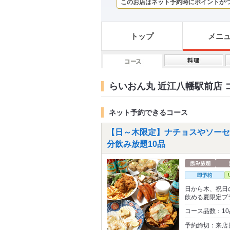
このお店はネット予約時にポイントが
トップ
メニ
らいおん丸 近江八幡駅前店 
ネット予約できるコース
【日～木限定】ナチョスやソーセ
分飲み放題10品
日から木、祝日
飲める夏限定プ
コース品数：1
予約締切：来店