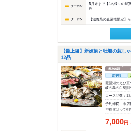
5月末まで【4名様～の昼宴会
クーポン
円
【滋賀県の企業様限定】ら
クーポン
【最上級】新姫鯛と牡蠣の葱しゃ
12品
琵琶湖のえび豆
岐の島の白烏賊
コース品数：1
予約締切：来店
※曜日によって締
7,000
円