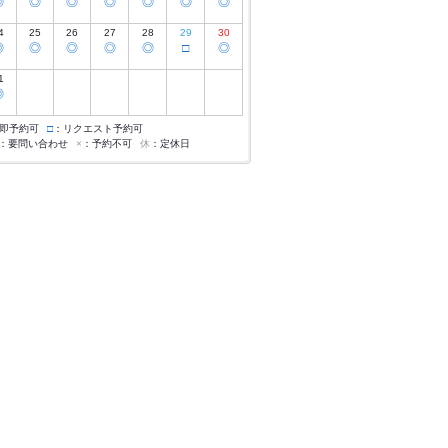
◎
◎
◎
◎
◎
◎
◎
4
25
26
27
28
29
30
◎
◎
◎
◎
◎
□
◎
1
◎
即予約可
□
：リクエスト予約可
：要問い合わせ
×
：予約不可
休
：定休日