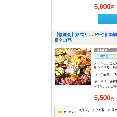
5,000
円
【歓迎会】熟成カンパチや新姫鯛
題全11品
メインは、こだ
欲をそそる「焼
コース品数：1
予約締切：来店
※曜日によって締
5,500
円
5月末まで【4名様～の昼宴会
クーポン
円