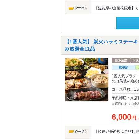
【滋賀県の企業様限定】ら
クーポン
【1番人気】 炭火ハラミステーキ
み放題全11品
1番人気プラン
の白烏賊を始め
コース品数：1
予約締切：来店
※曜日によって締
6,000
円
【歓送迎会の席に是非】好
クーポン