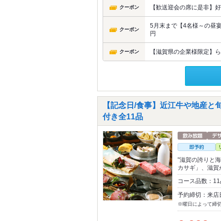
【歓送迎会の席に是非】好
クーポン
5月末まで【4名様～の昼宴会
クーポン
円
【滋賀県の企業様限定】ら
クーポン
【記念日/食事】近江牛や地産と
付き全11品
"滋賀の誇りと
カサギ」、滋賀
コース品数：1
予約締切：来店
※曜日によって締