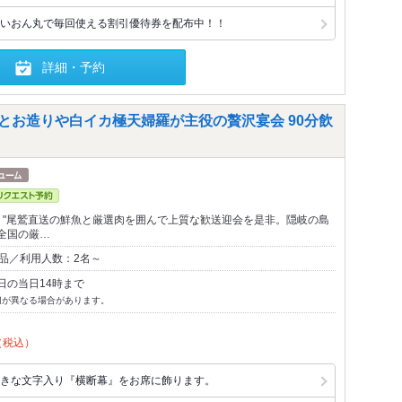
いおん丸で毎回使える割引優待券を配布中！！
詳細・予約
とお造りや白イカ極天婦羅が主役の贅沢宴会 90分飲
！"尾鷲直送の鮮魚と厳選肉を囲んで上質な歓送迎会を是非。隠岐の島
全国の厳…
1品／利用人数：2名～
日の当日14時まで
切が異なる場合があります。
（税込）
きな文字入り『横断幕』をお席に飾ります。