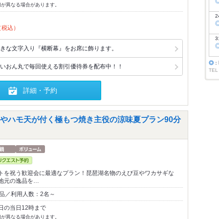
切が異なる場合があります。
2
（税込）
3
きな文字入り『横断幕』をお席に飾ります。
◎
：
いおん丸で毎回使える割引優待券を配布中！！
TEL
詳細・予約
やハモ天が付く極もつ焼き主役の涼味夏プラン90分
トを祝う歓迎会に最適なプラン！琵琶湖名物のえび豆やワカサギな
地元の逸品を…
0品／利用人数：2名～
日の当日12時まで
切が異なる場合があります。