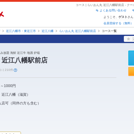
コース | らいおん丸 近江八幡駅前店 - 
よくある問い合わせ
ようこそ、
さん
ゲスト
会員登録する（無料）
賀
近江八幡市・東近江市
近江八幡
らいおん丸 近江八幡駅前店
コース一覧
飲み放題 海鮮 近江牛 地酒 炉端
 近江八幡駅前店
コミ210件
1～1000円
近江八幡
（
滋賀
）
入店可（同伴の方も含む）