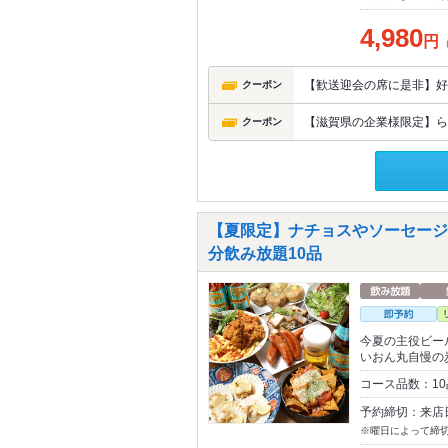
4,980
円
【歓送迎会の席に是非】好
クーポン
【滋賀県の企業様限定】ら
クーポン
【夏限定】ナチョスやソーセージ
分飲み放題10品
今夏の主役ビー
いおん丸自慢の
コース品数：1
予約締切：来店
※曜日によって締