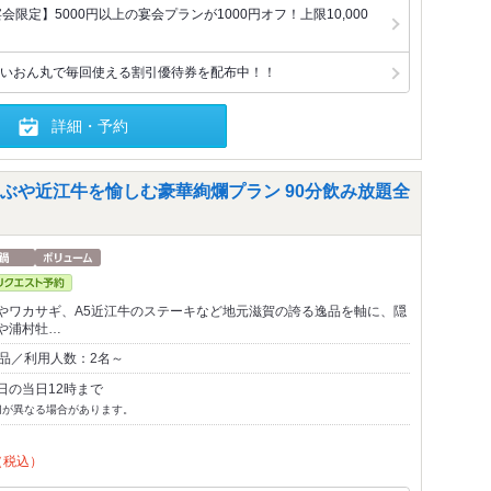
限定】5000円以上の宴会プランが1000円オフ！上限10,000
いおん丸で毎回使える割引優待券を配布中！！
詳細・予約
ぶや近江牛を愉しむ豪華絢爛プラン 90分飲み放題全
やワカサギ、A5近江牛のステーキなど地元滋賀の誇る逸品を軸に、隠
や浦村牡…
2品／利用人数：2名～
日の当日12時まで
切が異なる場合があります。
（税込）