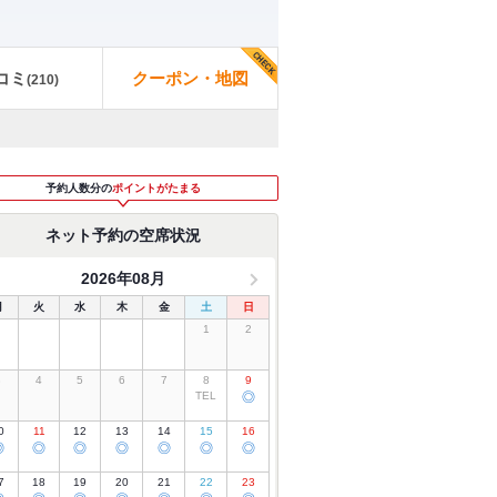
コミ
クーポン・地図
(
210
)
予約人数分の
ポイントがたまる
ネット予約の空席状況
2026年08月
月
火
水
木
金
土
日
1
2
3
4
5
6
7
8
9
TEL
◎
0
11
12
13
14
15
16
◎
◎
◎
◎
◎
◎
◎
7
18
19
20
21
22
23