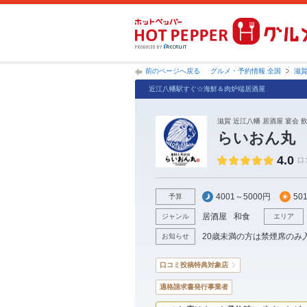
前のページへ戻る
グルメ・予約情報 全国
滋
近江八幡駅すぐ☆海鮮＆肉炉端居酒屋
滋賀 近江八幡 居酒屋 宴会 
らいおん丸
4.0
口
4001～5000円
50
予算
居酒屋
和食
ジャンル
エリア
20歳未満の方は禁煙席のみ
お知らせ
口コミ投稿特典対象店
適格請求書発行事業者