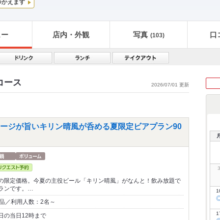
つかえます
ュー
店内・外観
写真
口
(103)
コース
2026/07/01 更新
ージが旨いキリン晴風が呑める夏限定ビアプラン90
の限定価格。今夏の主役ビール「キリン晴風」がなんと！飲み放題で
ランです。…
1
0品／利用人数：2名～
1
日の当日12時まで