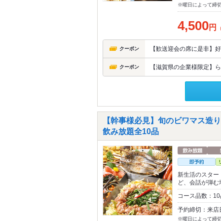
※曜日によって締
4,500
円
【歓送迎会の席に是非】好
クーポン
【滋賀県の企業様限定】ら
クーポン
【幹事様必見】旬のビワマス造り
飲み放題全10品
新生活のスター
ど、会話が弾む
コース品数：1
予約締切：来店
※曜日によって締