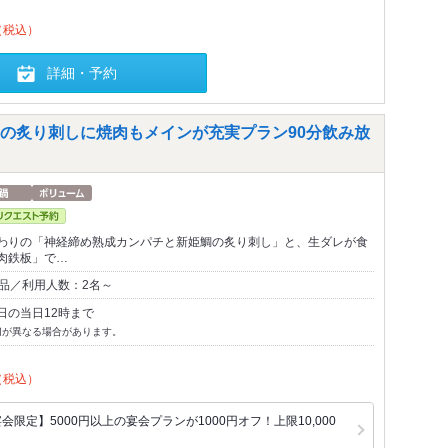
（税込）
詳細・予約
の炙り刺しに焼肉もメインが充実プラン90分飲み放
わりの「神経締め熟成カンパチと新姫鯛の炙り刺し」と、生ダレが食
肉鉄板」で…
1品／利用人数：2名～
日の当日12時まで
切が異なる場合があります。
（税込）
限定】5000円以上の宴会プランが1000円オフ！上限10,000