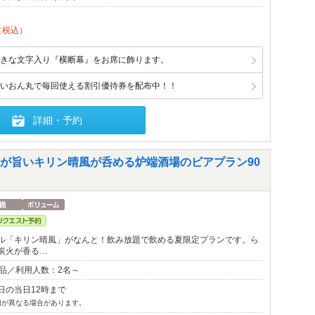
（税込）
きな文字入り『横断幕』をお席に飾ります。
いおん丸で毎回使える割引優待券を配布中！！
詳細・予約
が旨いキリン晴風が呑める炉端酒場のビアプラン90
ル「キリン晴風」がなんと！飲み放題で飲める夏限定プランです。ら
炭火が香る…
0品／利用人数：2名～
日の当日12時まで
切が異なる場合があります。