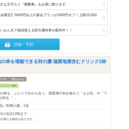
きな文字入り『横断幕』をお席に飾ります。
限定】5000円以上の宴会プランが1000円オフ！上限10,000
いおん丸で毎回使える割引優待券を配布中！！
詳細・予約
旬の幸を堪能できる対の膳 滋賀地酒含むドリンク2杯
海の幸を、ふたりで分かち合う。琵琶湖の旬を味わう「えび豆」や「ワ
が誇る「…
1品／利用人数：2名
日の当日12時まで
切が異なる場合があります。