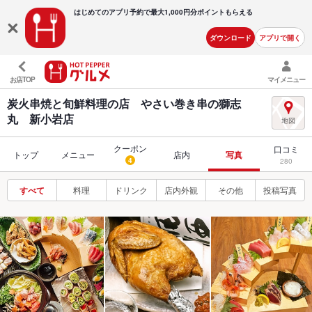
はじめてのアプリ予約で最大
1,000円分ポイントもらえる
ダウンロード
アプリで開く
お店TOP
マイメニュー
炭火串焼と旬鮮料理の店 やさい巻き串の獅志
丸 新小岩店
クーポン
口コミ
トップ
メニュー
店内
写真
4
280
すべて
料理
ドリンク
店内外観
その他
投稿写真