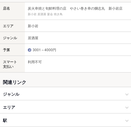
店名
炭火串焼と旬鮮料理の店 やさい巻き串の獅志丸 新小岩店
新小岩 居酒屋 宴会 焼き鳥
エリア
新小岩
ジャンル
居酒屋
予算
3001～4000円
スマート
利用不可
支払い
関連リンク
ジャンル
居酒屋
エリア
和風
新小岩
駅