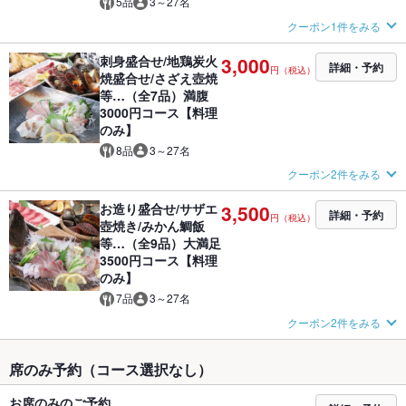
5品
3～27名
クーポン1件をみる
刺身盛合せ/地鶏炭火
3,000
詳細・予約
円（税込）
焼盛合せ/さざえ壺焼
等…（全7品）満腹
3000円コース【料理
のみ】
8品
3～27名
クーポン2件をみる
お造り盛合せ/サザエ
3,500
詳細・予約
円（税込）
壺焼き/みかん鯛飯
等…（全9品）大満足
3500円コース【料理
のみ】
7品
3～27名
クーポン2件をみる
席のみ予約（コース選択なし）
お席のみのご予約