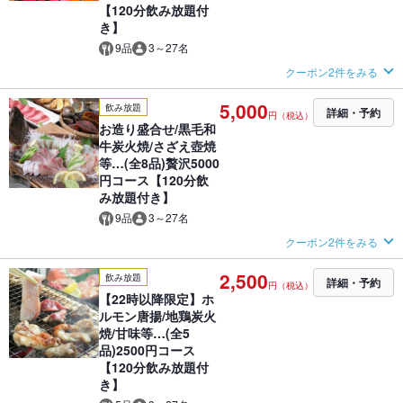
【120分飲み放題付
き】
9品
3～27名
クーポン2件をみる
5,000
飲み放題
詳細・予約
円（税込）
お造り盛合せ/黒毛和
牛炭火焼/さざえ壺焼
等…(全8品)贅沢5000
円コース【120分飲
み放題付き】
9品
3～27名
クーポン2件をみる
2,500
飲み放題
詳細・予約
円（税込）
【22時以降限定】ホ
ルモン唐揚/地鶏炭火
焼/甘味等…(全5
品)2500円コース
【120分飲み放題付
き】