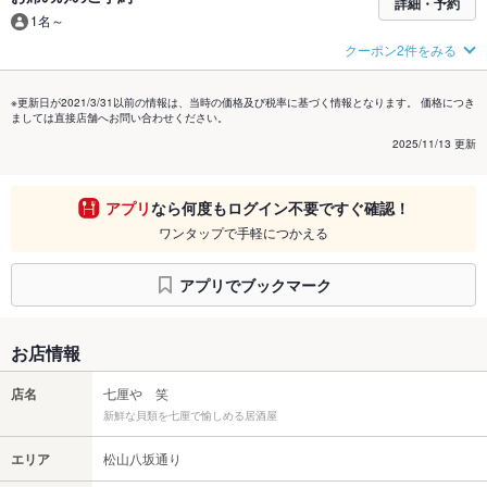
詳細・予約
1名～
クーポン2件をみる
※更新日が2021/3/31以前の情報は、当時の価格及び税率に基づく情報となります。 価格につき
ましては直接店舗へお問い合わせください。
2025/11/13 更新
アプリ
なら何度もログイン不要ですぐ確認！
ワンタップで手軽につかえる
アプリでブックマーク
お店情報
店名
七厘や 笑
新鮮な貝類を七厘で愉しめる居酒屋
エリア
松山八坂通り