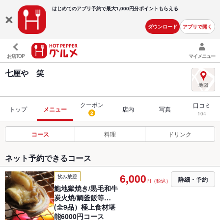
はじめてのアプリ予約で最大
1,000円分ポイントもらえる
ダウンロード
アプリで開く
お店TOP
マイメニュー
七厘や 笑
クーポン
口コミ
トップ
メニュー
店内
写真
2
104
コース
料理
ドリンク
ネット予約できるコース
6,000
飲み放題
詳細・予約
円（税込）
鮑地獄焼き/黒毛和牛
炭火焼/鯛釜飯等…
(全9品）極上食材堪
能6000円コース