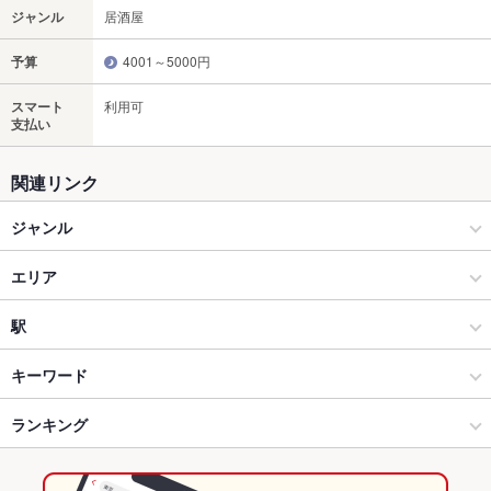
ジャンル
居酒屋
予算
4001～5000円
スマート
利用可
支払い
関連リンク
ジャンル
居酒屋
エリア
海鮮
松山八坂通り
駅
松山 × 居酒屋
松山八坂通り × 居酒屋
大街道駅
キーワード
松山 × 海鮮
松山八坂通り × 海鮮
勝山町駅
ランキング
卵焼き
からあげ
お茶漬け
エビ料理
刺身
アワビ
フライドポテト
ウインナー
地鶏
大街道駅 × 居酒屋
愛媛
市役所前駅
愛媛のグルメランキング