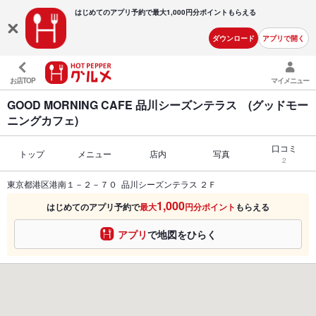
はじめてのアプリ予約で最大
1,000円分ポイントもらえる
ダウンロード
アプリで開く
お店TOP
マイメニュー
GOOD MORNING CAFE 品川シーズンテラス (グッドモー
ニングカフェ)
口コミ
トップ
メニュー
店内
写真
2
東京都港区港南１－２－７０ 品川シーズンテラス ２Ｆ
1,000
はじめてのアプリ予約で
最大
円分ポイント
もらえる
アプリ
で地図をひらく