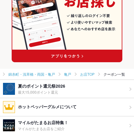
錦糸町・浅草橋・両国・亀戸 × 和食
東京 × 和風
亀戸のグルメランキング
錦糸町・浅草橋・両国・亀戸 × 和食全般
東京 × 和食
亀戸の居酒屋ランキング
亀戸駅 × 和食
東京 × 和食全般
亀戸駅 × 和食全般
錦糸町・浅草橋・両国・亀戸
亀戸
お店TOP
クーポン一覧
夏のポイント還元祭2026
最大15,000ポイント還元
ホットペッパーグルメについて
マイルがたまるお店特集！
マイルがたまるお店をご紹介