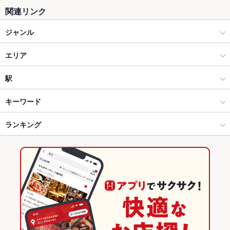
関連リンク
ジャンル
居酒屋
エリア
和風
亀戸
駅
錦糸町・浅草橋・両国・亀戸 × 居酒屋
亀戸 × 居酒屋
亀戸駅
キーワード
錦糸町・浅草橋・両国・亀戸 × 和風
亀戸 × 和風
亀戸水神駅
ランキング
手羽先
からあげ
馬刺し
塩辛
刺身
フライドポテト
うどん
天ぷら
おでん
肉豆腐
鶏皮
もつ鍋
グラタン
餃子
焼売
亀戸駅 × 居酒屋
亀戸 × 和食
錦糸町駅
東京のグルメランキング
レバテキ
生ハム
つけ麺
馬肉
天うどん
明太子もつ鍋
亀戸駅 × 和風
亀戸 × 和食全般
東京の居酒屋ランキング
和食
東京
錦糸町・浅草橋・両国・亀戸のグルメランキング
和食全般
東京 × 居酒屋
錦糸町・浅草橋・両国・亀戸の居酒屋ランキング