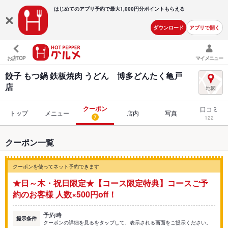
はじめてのアプリ予約で最大
1,000円分ポイントもらえる
ダウンロード
アプリで開く
お店TOP
マイメニュー
餃子 もつ鍋 鉄板焼肉 うどん 博多どんたく亀戸
店
クーポン
口コミ
トップ
メニュー
店内
写真
7
122
クーポン一覧
クーポンを使ってネット予約できます
★日～木・祝日限定★【コース限定特典】コースご予
約のお客様 人数×500円off！
予約時
提示条件
クーポンの詳細を見るをタップして、表示される画面をご提示ください。