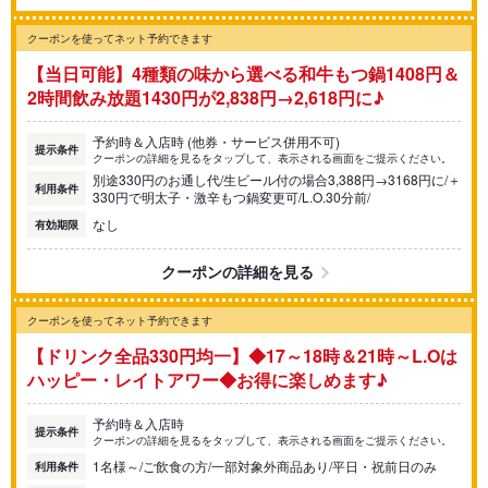
クーポンを使ってネット予約できます
【当日可能】4種類の味から選べる和牛もつ鍋1408円＆
2時間飲み放題1430円が2,838円→2,618円に♪
予約時＆入店時 (他券・サービス併用不可)
提示条件
クーポンの詳細を見るをタップして、表示される画面をご提示ください。
別途330円のお通し代/生ビール付の場合3,388円→3168円に/＋
利用条件
330円で明太子・激辛もつ鍋変更可/L.O.30分前/
なし
有効期限
クーポンの詳細を見る
クーポンを使ってネット予約できます
【ドリンク全品330円均一】◆17～18時＆21時～L.Oは
ハッピー・レイトアワー◆お得に楽しめます♪
予約時＆入店時
提示条件
クーポンの詳細を見るをタップして、表示される画面をご提示ください。
1名様～/ご飲食の方/一部対象外商品あり/平日・祝前日のみ
利用条件