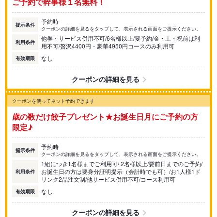
ご予約で幹事様１名無料！
予約時
提示条件
クーポンの詳細を見るをタップして、表示される画面をご提示ください。
他券・サービス併用不可/6名様以上/要予約/金・土・祝前は利
利用条件
用不可/贅沢4400円・豪華4950円コースのみ利用可
なし
有効期限
クーポンの詳細を見る
クーポンを使ってネット予約できます
歳の数だけ餃子プレゼント★お誕生日月にご予約の方
限定♪
予約時
提示条件
クーポンの詳細を見るをタップして、表示される画面をご提示ください。
1組につき1名様までご利用可/ 2名様以上/要前日までのご予約/
お誕生日の方は要身分証明提示（会計時でも可）/お1人様1ド
利用条件
リンク2品注文制/他サービス併用不可/コース利用可
なし
有効期限
クーポンの詳細を見る