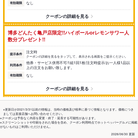
なし
有効期限
クーポンの詳細を見る
博多どんたく亀戸店限定!!ハイボールorレモンサワー人
数分プレゼント!!
注文時
提示条件
クーポンの詳細を見るをタップして、表示される画面をご提示ください。
他券・サービス併用不可/1組1回1枚/注文時提示/お一人様1品以
利用条件
上の注文をお願い致します。
なし
有効期限
クーポンの詳細を見る
※更新日が2021/3/31以前の情報は、当時の価格及び税率に基づく情報となります。価格につき
ましては直接店舗へお問い合わせください。
※クーポンは予告なく内容を変更・終了・延長する可能性があります。
※スクリーンショットや印刷をされた場合を含め、クーポン利用時点でホットペッパーグルメに掲載
がないものはご利用いただけません。
2026/06/30 更新