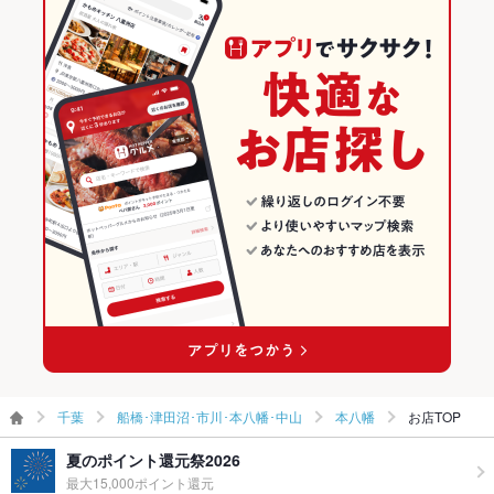
その他設備
不明な点がございましたらお問い合わせください
本八幡駅 × 和風
千葉 × 和風
船橋･津田沼･市川･本八幡･中山の居酒屋ランキング
その他
本八幡駅 × 海鮮
千葉 × 海鮮
本八幡のグルメランキング
飲み放題
あり ：生ビール付き120分飲み放題1650円～ご用意！3～4杯以
上飲むなら【飲放】がお得♪
本八幡の居酒屋ランキング
食べ放題
なし ：食べ放題はございません。新鮮な味覚を愉しめる各種コ
ース3000円(税抜)からご用意！
お酒
カクテル充実、焼酎充実、日本酒充実
お子様連れ
お子様連れ歓迎 ：お子様と一緒にお食事OK！
ウェディン
二次会コースもご用意できます。
グパーティ
ー二次会
お祝い・サ
可
千葉
船橋･津田沼･市川･本八幡･中山
本八幡
お店TOP
プライズ対
応
夏のポイント還元祭2026
備考
－
最大15,000ポイント還元