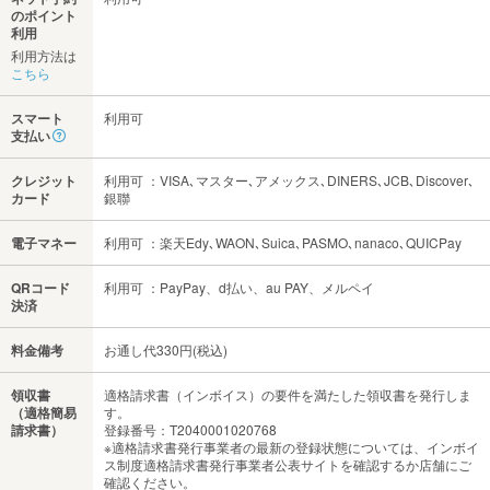
のポイント
利用
利用方法は
こちら
スマート
利用可
支払い
クレジット
利用可 ：VISA､マスター､アメックス､DINERS､JCB､Discover､
カード
銀聯
電子マネー
利用可 ：楽天Edy､WAON､Suica､PASMO､nanaco､QUICPay
QRコード
利用可 ：PayPay、d払い、au PAY、メルペイ
決済
料金備考
お通し代330円(税込)
領収書
適格請求書（インボイス）の要件を満たした領収書を発行しま
（適格簡易
す。
請求書）
登録番号：T2040001020768
※適格請求書発行事業者の最新の登録状態については、インボイ
ス制度適格請求書発行事業者公表サイトを確認するか店舗にご
確認ください。