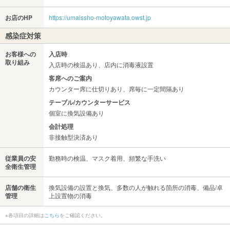
お店のHP
https://umaissho-motoyawata.owst.jp
感染症対策
お客様への
入店時
取り組み
入店時の検温あり、店内に消毒液設置
客席へのご案内
カウンター席に仕切りあり、席毎に一定間隔あり
テーブル/カウンターサービス
個室に換気設備あり
会計処理
非接触型決済あり
従業員の安
勤務時の検温、マスク着用、頻繁な手洗い
全衛生管理
店舗の衛生
換気設備の設置と換気、多数の人が触れる箇所の消毒、備品/卓
管理
上設置物の消毒
※各項目の詳細は
こちら
をご確認ください。