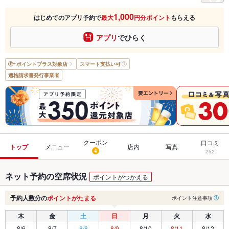
1,000
はじめてのアプリ予約で
最大
円分ポイント
もらえる
アプリ
でひらく
ポイントプラス
対象店
スマート支払い可
適格請求書発行事業者
クーポン
口コミ
トップ
メニュー
店内
写真
4
252
ネット予約の空席状況
ポイントがつかえる
予約人数分の
ポイントがたまる
ポイント注意事項
木
金
土
日
月
火
水
8/6
8/7
8/8
8/9
8/10
8/11
8/12