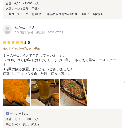
会計：6,001～7,000円/人
来店シーン：家族・子供と
予約コース：【当日利用OK！】単品飲み放題2時間1500円♪生ビール付き♪
ゆかねえさん
50代後半/女性・来店日：2026/07/22
5.0
ホットペッパーグルメで予約
７月の平日、4人で予約して伺いました。
17時Inなのでお客様はほぼなし、すぐに通してもらえて早速コーススター
ト。
3時間の飲み放題、ありがとうございました！
個室でエアコンも操作し放題、個々の寒さ…
ディナー | 6人
会計：4,001～5,000円/人
来店シーン：友人・知人と