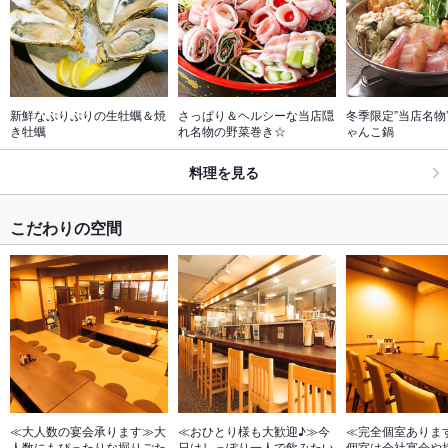
新鮮なぷりぷりの生牡蠣＆焼
さっぱり＆ヘルシーな当店隠
冬季限定”当店名物
き牡蠣
れ名物の野菜巻き☆
ゃんこ鍋
料理を見る
こだわりの空間
≪大人数の宴会承ります≫大
≪おひとり様も大歓迎♪≫今
≪完全個室ありま
人数にもぴったりな掘りごた
日はしっぽり一人で飲みたい
個室は会社宴会や