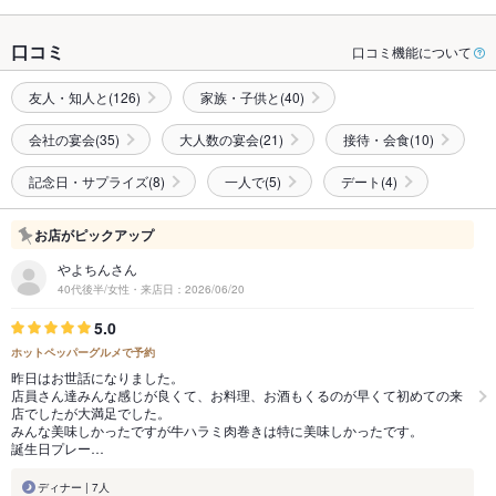
口コミ
口コミ機能について
友人・知人と(126)
家族・子供と(40)
会社の宴会(35)
大人数の宴会(21)
接待・会食(10)
記念日・サプライズ(8)
一人で(5)
デート(4)
お店がピックアップ
やよちんさん
40代後半/女性・来店日：2026/06/20
5.0
ホットペッパーグルメで予約
昨日はお世話になりました。
店員さん達みんな感じが良くて、お料理、お酒もくるのが早くて初めての来
店でしたが大満足でした。
みんな美味しかったですが牛ハラミ肉巻きは特に美味しかったです。
誕生日プレー…
ディナー | 7人