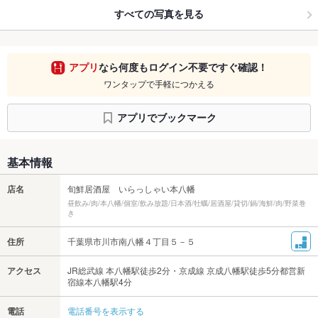
すべての写真を見る
アプリ
なら何度もログイン不要ですぐ確認！
ワンタップで手軽につかえる
アプリでブックマーク
基本情報
店名
旬鮮居酒屋 いらっしゃい本八幡
昼飲み/肉/本八幡/個室/飲み放題/日本酒/牡蠣/居酒屋/貸切/鍋/海鮮/肉/野菜巻
き
住所
千葉県市川市南八幡４丁目５－５
アクセス
JR総武線 本八幡駅徒歩2分・京成線 京成八幡駅徒歩5分都営新
宿線本八幡駅4分
電話
電話番号を表示する