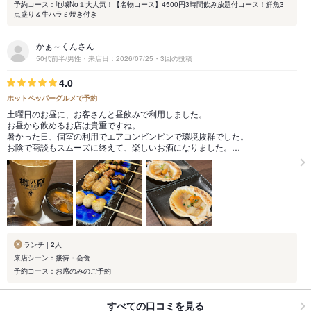
予約コース：地域No１大人気！【名物コース】4500円3時間飲み放題付コース！鮮魚3
点盛り＆牛ハラミ焼き付き
かぁ～くんさん
50代前半/男性・来店日：2026/07/25・3回の投稿
4.0
ホットペッパーグルメで予約
土曜日のお昼に、お客さんと昼飲みで利用しました。
お昼から飲めるお店は貴重ですね。
暑かった日、個室の利用でエアコンビンビンで環境抜群でした。
お陰で商談もスムーズに終えて、楽しいお酒になりました。…
ランチ | 2人
来店シーン：接待・会食
予約コース：お席のみのご予約
すべての口コミを見る