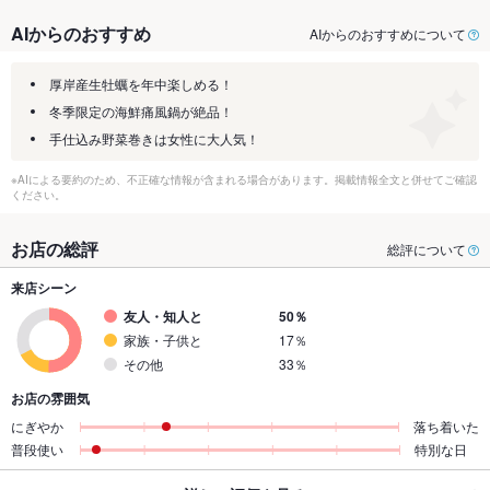
AIからのおすすめ
AIからのおすすめについて
厚岸産生牡蠣を年中楽しめる！
冬季限定の海鮮痛風鍋が絶品！
手仕込み野菜巻きは女性に大人気！
※AIによる要約のため、不正確な情報が含まれる場合があります。掲載情報全文と併せてご確認
ください。
お店の総評
総評について
来店シーン
友人・知人と
50％
家族・子供と
17％
その他
33％
お店の雰囲気
にぎやか
落ち着いた
普段使い
特別な日