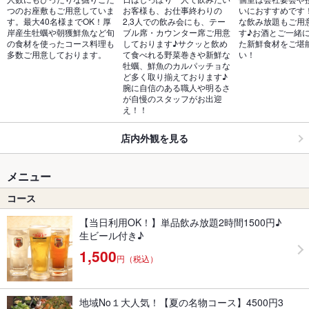
つのお座敷もご用意していま
お客様も、お仕事終わりの
いにおすすめです
す。最大40名様までOK！厚
2,3人での飲み会にも、テー
な飲み放題もご用
岸産生牡蠣や朝獲鮮魚など旬
ブル席・カウンター席ご用意
す♪お酒とご一緒
の食材を使ったコース料理も
しております♪サクッと飲め
た新鮮食材をご堪
多数ご用意しております。
て食べれる野菜巻きや新鮮な
い！
牡蠣、鮮魚のカルパッチョな
ど多く取り揃えております♪
腕に自信のある職人や明るさ
が自慢のスタッフがお出迎
え！！
店内外観を見る
メニュー
コース
【当日利用OK！】単品飲み放題2時間1500円♪
生ビール付き♪
1,500
円（税込）
地域No１大人気！【夏の名物コース】4500円3