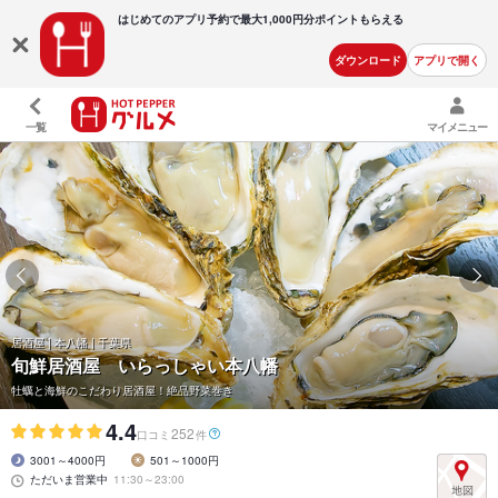
はじめてのアプリ予約で最大
1,000円分ポイントもらえる
ダウンロード
アプリで開く
一覧
マイメニュー
居酒屋 | 本八幡 | 千葉県
旬鮮居酒屋 いらっしゃい本八幡
牡蠣と海鮮のこだわり居酒屋！絶品野菜巻き
4.4
252
口コミ
件
3001～4000円
501～1000円
ただいま営業中
11:30～23:00