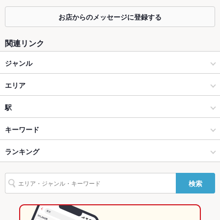
れも大歓迎！！
お店からのメッセージに登録する
カウンター
あり ：お一人様でも気軽に行きたくなるカウンター席あり！
関連リンク
ソファー
なし ：毎朝入荷する旬をお客様の目の前でご紹介！産地直送食
材をご堪能あれ♪
ジャンル
テラス席
なし ：期間限定でテラス席での開放的な飲み会をぜひ！
居酒屋
エリア
貸切
貸切不可 ：大人数に対応したお席ございます
和風
本八幡
駅
設備
Wi-Fi
なし
海鮮
本八幡 × 居酒屋
本八幡駅
キーワード
バリアフリ
なし ：お手伝いが必要な際はスタッフまでお声掛けください
船橋･津田沼･市川･本八幡･中山 × 居酒屋
本八幡 × 和風
ランキング
からあげ
お茶漬け
馬刺し
炉ばた焼き・炙り焼き
カキ料理・オイスター
ー
カニ料理
フライドポテト
海鮮丼
もつ鍋
船橋･津田沼･市川･本八幡･中山 × 和風
本八幡 × 海鮮
千葉のグルメランキング
駐車場
なし ：駐車場はございません。公共交通機関などをご利用くだ
検索
さい
船橋･津田沼･市川･本八幡･中山 × 海鮮
千葉
千葉の居酒屋ランキング
英語メニュ
あり
ー
本八幡駅 × 居酒屋
千葉 × 居酒屋
船橋･津田沼･市川･本八幡･中山のグルメランキング