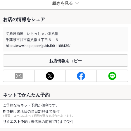
続きを見る
たばこ
お店の情報をシェア
禁煙・喫煙
全席禁煙
旬鮮居酒屋 いらっしゃい本八幡
喫煙専用室
あり
千葉県市川市南八幡４丁目５－５
https://www.hotpepper.jp/strJ001168439/
※2020年4月1日～受動喫煙対策に関する法律が施行されています。正しい情報はお店へお問い
合わせください。
お店情報をコピー
お席
総席数
88席(大人数対応可能！)
最大宴会収
90人(ゆっくりお食事できる掘りごたつ席等多数ご用意しており
容人数
ます)
ネットでかんたん予約
個室
あり ：広々とした空間でゆっくり特別なひと時を！
ご予約ならネット予約が便利です。
即予約
：来店日の当日21時まで受付
座敷
あり ：友人同士、ご家族、会社宴会等各種ご宴会、飲み会にぜ
※曜日、コースによって締切が異なる場合があります。
ひ。
リクエスト予約
：来店日の前日17時まで受付
掘りごたつ
あり ：足を伸ばせる掘りごたつ席は宴会にもぴったり！子供連