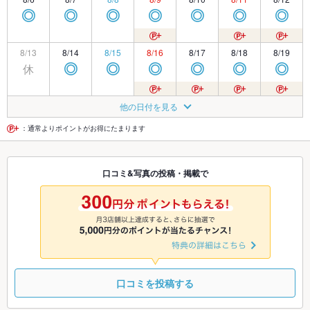
◎
◎
◎
◎
◎
◎
◎
8/13
8/14
8/15
8/16
8/17
8/18
8/19
休
◎
◎
◎
◎
◎
◎
8/20
8/21
8/22
8/23
8/24
8/25
8/26
他の日付を見る
◎
◎
◎
◎
◎
◎
◎
：通常よりポイントがお得にたまります
8/27
8/28
8/29
8/30
8/31
9/1
9/2
口コミ&写真の投稿・掲載で
◎
◎
◎
◎
◎
◎
◎
9/3
9/4
9/5
9/6
9/7
9/8
9/9
◎
◎
◎
◎
◎
◎
◎
口コミを投稿する