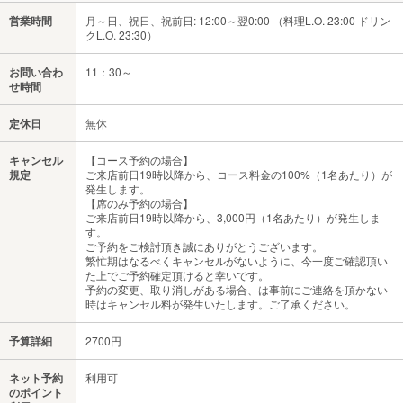
営業時間
月～日、祝日、祝前日: 12:00～翌0:00 （料理L.O. 23:00 ドリン
クL.O. 23:30）
お問い合わ
11：30～
せ時間
定休日
無休
キャンセル
【コース予約の場合】
規定
ご来店前日19時以降から、コース料金の100%（1名あたり）が
発生します。
【席のみ予約の場合】
ご来店前日19時以降から、3,000円（1名あたり）が発生しま
す。
ご予約をご検討頂き誠にありがとうございます。
繁忙期はなるべくキャンセルがないように、今一度ご確認頂い
た上でご予約確定頂けると幸いです。
予約の変更、取り消しがある場合、は事前にご連絡を頂かない
時はキャンセル料が発生いたします。ご了承ください。
予算詳細
2700円
ネット予約
利用可
のポイント