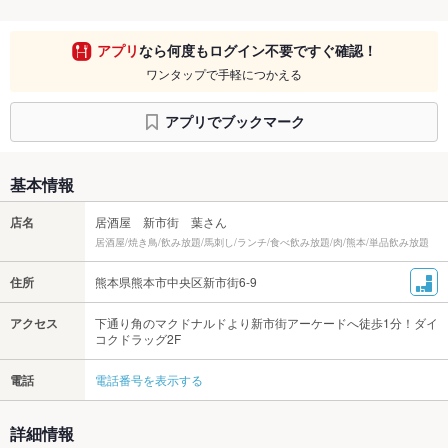
アプリ
なら何度もログイン不要ですぐ確認！
ワンタップで手軽につかえる
アプリでブックマーク
基本情報
店名
居酒屋 新市街 葉さん
居酒屋/焼き鳥/飲み放題/馬刺し/ランチ/食べ飲み放題/肉/熊本/単品飲み放題
住所
熊本県熊本市中央区新市街6-9
アクセス
下通り角のマクドナルドより新市街アーケードへ徒歩1分！ダイ
コクドラッグ2F
電話
電話番号を表示する
詳細情報