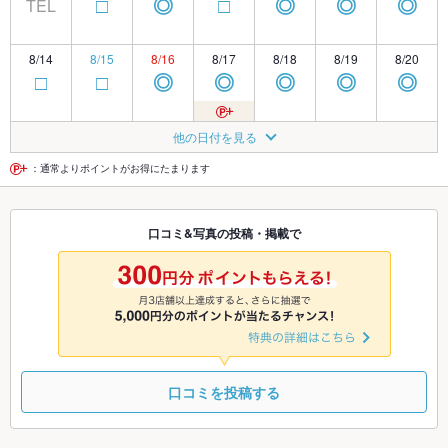
TEL
□
◎
□
◎
◎
◎
8/14
8/15
8/16
8/17
8/18
8/19
8/20
□
□
◎
◎
◎
◎
◎
8/21
8/22
8/23
8/24
8/25
8/26
8/27
他の日付を見る
□
□
◎
◎
◎
◎
◎
：通常よりポイントがお得にたまります
8/28
8/29
8/30
8/31
9/1
9/2
9/3
口コミ&写真の投稿・掲載で
□
□
◎
◎
◎
◎
◎
9/4
9/5
9/6
9/7
9/8
9/9
9/10
□
□
◎
◎
◎
◎
◎
口コミを投稿する