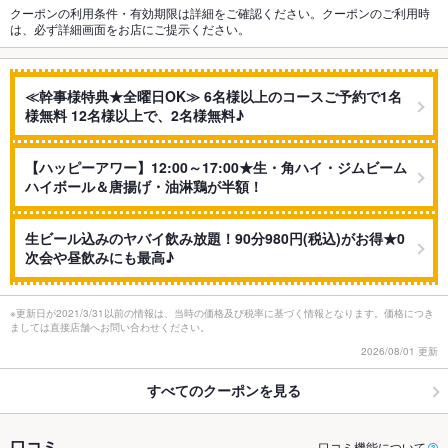
クーポンの利用条件・有効期限は詳細をご確認ください。クーポンのご利用時
は、必ず詳細画面をお店にご提示ください。
≪幹事様特典★全曜日OK≫ 6名様以上のコースご予約で1名
様無料 12名様以上で、2名様無料♪
【ハッピーアワー】12:00～17:00★生・角ハイ・ジムビーム
ハイボール＆唐揚げ・油淋鶏が半額！
生ビール込みのヤバイ飲み放題！90分980円(税込)がお得★0
次会や昼飲みにも最高♪
※更新日が2021/3/31以前の情報は、当時の価格及び税率に基づく情報となります。価格につき
ましては直接店舗へお問い合わせください。
2026/08/01 更新
すべてのクーポンを見る
口コミ
口コミ機能について