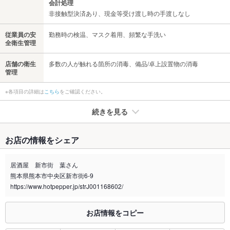
会計処理
非接触型決済あり、現金等受け渡し時の手渡しなし
従業員の安
勤務時の検温、マスク着用、頻繁な手洗い
全衛生管理
店舗の衛生
多数の人が触れる箇所の消毒、備品/卓上設置物の消毒
管理
※各項目の詳細は
こちら
をご確認ください。
続きを見る
たばこ
お店の情報をシェア
禁煙・喫煙
全席喫煙可
ございません。
居酒屋 新市街 葉さん
熊本県熊本市中央区新市街6-9
喫煙専用室
なし
https://www.hotpepper.jp/strJ001168602/
※2020年4月1日～受動喫煙対策に関する法律が施行されています。正しい情報はお店へお問い
合わせください。
お店情報をコピー
お席