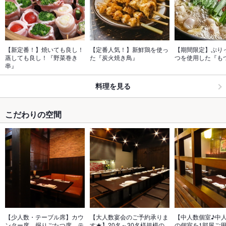
【新定番！】焼いても良し！
【定番人気！】新鮮鶏を使っ
【期間限定】ぷり
蒸しても良し！『野菜巻き
た『炭火焼き鳥』
つを使用した『も
串』
料理を見る
こだわりの空間
【少人数・テーブル席】カウ
【大人数宴会のご予約承りま
【中人数個室♪中
ンター席、掘りごたつ席、テ
す★】20名～30名様規模の
の個室を1部屋ご