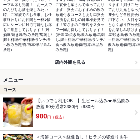
ーブル席も完備！！お一人で
ご宴会も葉さんで承っており
ります！掘りごた
のんびりお酒を楽しみたい
ます！宴会におすすめの飲み
ており足元もゆっ
時、ご家族でのお食事、お仕
放題付きコースもあり◎宴会
迎会など各種宴会
事終わりにお仲間と一杯♪幅
場所をお探しの幹事様必見で
用下さい。人目を
広いシーンに対応可能なお席
す！皆さまのご来店をスタッ
となく思う存分会
をご用意しております！(居
フ一同お待ちしております！
をお楽しみ頂けま
酒屋/焼き鳥/飲み放題/馬刺し/
(居酒屋/焼き鳥/飲み放題/馬刺
屋/焼き鳥/飲み放題
郷土料理/中華料理/ランチ/食
し/郷土料理/中華料理/ランチ/
土料理/中華料理/ラ
べ飲み放題/肉/熊本/単品飲み
食べ飲み放題/肉/熊本/単品飲
飲み放題/肉/熊本/
放題) 
み放題) 
題) 
店内外観を見る
メニュー
コース
【いつでも利用OK！】生ビール込み★単品飲み
放題 90分通常2380円→980円
980
円（税込）
＜海鮮コース＞縁側旨し！ヒラメの姿造り＆牛