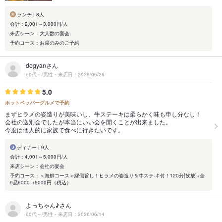
ランチ | 8人
会計：2,001～3,000円/人
来店シーン：大人数の宴会
予約コース：お席のみのご予約
dogyanさん
60代～/男性・来店日：2026/06/26
5.0
ホットペッパーグルメで予約
まずヒラメの姿造りが美味いし、牛ステーキは柔らかく味も申し分なし！
会社の送別会でしたが本当にいい会を開くことが出来ました。
今度は個人的に家族で食べに行きたいです。
ディナー | 9人
会計：4,001～5,000円/人
来店シーン：会社の宴会
予約コース：＜海鮮コース＞縁側旨し！ヒラメの姿造り＆牛ステ-キ付！120分[飲放]+全
9品6000→5000円（税込）
よっちゃん♪さん
60代～/男性・来店日：2026/06/14