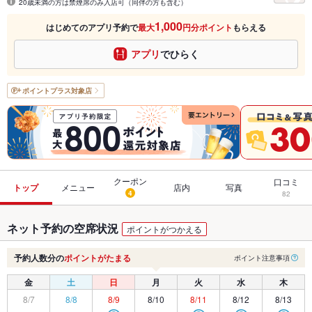
20歳未満の方は禁煙席のみ入店可（同伴の方も含む）
1,000
はじめてのアプリ予約で
最大
円分ポイント
もらえる
アプリ
でひらく
ポイントプラス
対象店
クーポン
口コミ
トップ
メニュー
店内
写真
4
82
ネット予約の空席状況
ポイントがつかえる
予約人数分の
ポイントがたまる
ポイント注意事項
金
土
日
月
火
水
木
8/7
8/8
8/9
8/10
8/11
8/12
8/13