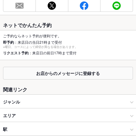
総席数
90席(お席のレイアウト等お気軽にお問合せ下さい。)
最大宴会収
100人(【幹事様貸切特典付】各種宴会ならなんでもおまかせ下
容人数
さい。)
ネットでかんたん予約
個室
あり ：※半個室はあります
ご予約ならネット予約が便利です。
即予約
：来店日の当日21時まで受付
※曜日、コースによって締切が異なる場合があります。
座敷
あり ：※掘りごたつ席となります
リクエスト予約
：来店日の前日17時まで受付
掘りごたつ
あり ：※テーブル席もご用意しております
カウンター
あり ：さく飯やさく飲みに♪
お店からのメッセージに登録する
ソファー
なし ：ございません。
関連リンク
テラス席
なし ：ございません。
ジャンル
貸切
貸切可 ：※日～木30名様、週末50名様
居酒屋
エリア
設備
創作
新市街・シャワー通り
駅
Wi-Fi
なし