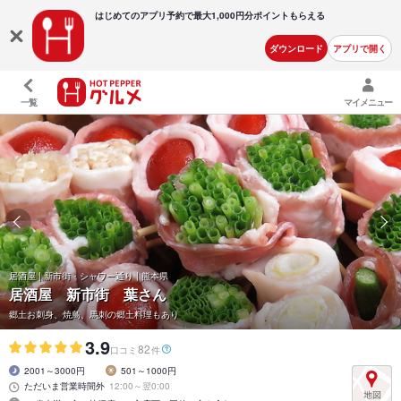
はじめてのアプリ予約で最大
1,000円分ポイントもらえる
ダウンロード
アプリで開く
一覧
マイメニュー
居酒屋 | 新市街・シャワー通り | 熊本県
居酒屋 新市街 葉さん
郷土お刺身、焼鳥、馬刺の郷土料理もあり
3.9
82
口コミ
件
2001～3000円
501～1000円
ただいま営業時間外
12:00～翌0:00