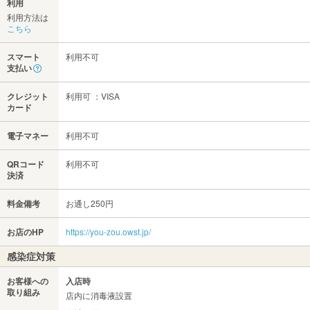
利用
利用方法は
こちら
スマート
利用不可
支払い
クレジット
利用可 ：VISA
カード
電子マネー
利用不可
QRコード
利用不可
決済
料金備考
お通し250円
お店のHP
https://you-zou.owst.jp/
感染症対策
お客様への
入店時
取り組み
店内に消毒液設置