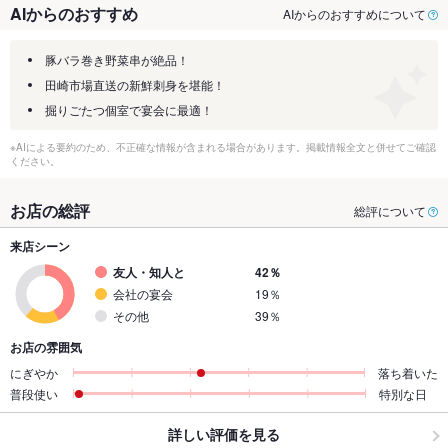
AIからのおすすめ
AIからのおすすめについて
豚バラ巻き野菜串が絶品！
田崎市場直送の新鮮刺身を堪能！
掘りごたつ個室で宴会に最適！
※AIによる要約のため、不正確な情報が含まれる場合があります。掲載情報全文と併せてご確認
ください。
お店の総評
総評について
来店シーン
友人・知人と
42％
会社の宴会
19％
その他
39％
お店の雰囲気
にぎやか
落ち着いた
普段使い
特別な日
詳しい評価を見る