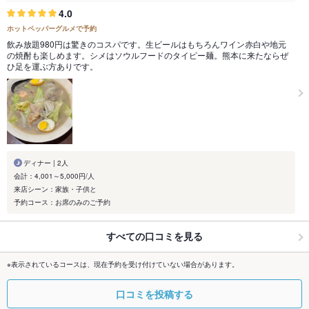
4.0
ホットペッパーグルメで予約
飲み放題980円は驚きのコスパです。生ビールはもちろんワイン赤白や地元
の焼酎も楽しめます。シメはソウルフードのタイピー麺。熊本に来たならぜ
ひ足を運ぶ方ありです。
ディナー | 2人
会計：4,001～5,000円/人
来店シーン：家族・子供と
予約コース：お席のみのご予約
すべての口コミを見る
※表示されているコースは、現在予約を受け付けていない場合があります。
口コミを投稿する