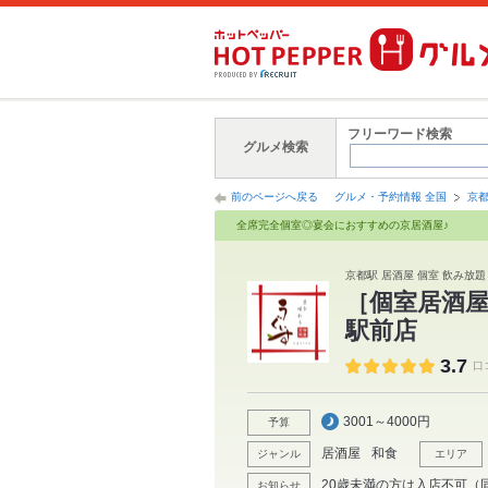
フリーワード検索
グルメ検索
前のページへ戻る
グルメ・予約情報 全国
京
全席完全個室◎宴会におすすめの京居酒屋♪
京都駅 居酒屋 個室 飲み放題 
［個室居酒屋
駅前店
3.7
口
3001～4000円
予算
居酒屋
和食
ジャンル
エリア
20歳未満の方は入店不可（
お知らせ