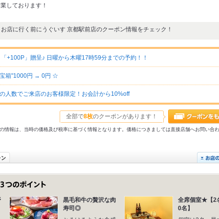
営業しております！
お店に行く前にうぐいす 京都駅前店のクーポン情報をチェック！
+100P」贈呈♪ 日曜から木曜17時59分までの予約！！
"1000円 → 0円 ☆
人数でご来店のお客様限定！お会計から10%off
全部で
8枚
のクーポンがあります！
31以前の情報は、当時の価格及び税率に基づく情報となります。価格につきましては直接店舗へお問い合
野
黒毛和牛の贅沢な肉
全席個室★【2
寿司◎
0名】