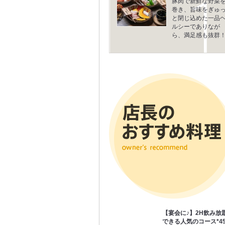
豚肉で新鮮な野菜
巻き、旨味をぎゅ
と閉じ込めた一品
ルシーでありなが
ら、満足感も抜群
【宴会に♪】2H飲み放
できる人気のコース*450