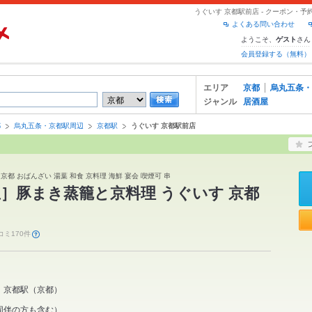
うぐいす 京都駅前店 - クーポン・
よくある問い合わせ
ようこそ、
さん
ゲスト
会員登録する（無料）
エリア
京都
烏丸五条・
ジャンル
居酒屋
都
烏丸五条・京都駅周辺
京都駅
うぐいす 京都駅前店
京都 おばんざい 湯葉 和食 京料理 海鮮 宴会 喫煙可 串
］豚まき蒸籠と京料理 うぐいす 京都
コミ170件
京都駅
（
京都
）
同伴の方も含む）