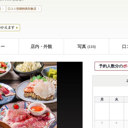
店
口コミ投稿特典対象店
つかえます
ュー
店内・外観
写真
口
(133)
予約人数分の
ポ
月
火
3
4