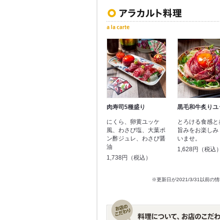
肉寿司5種盛り
黒毛和牛炙りユ
にくら、卵黄ユッケ
とろける食感と
風、わさび塩、大葉ポ
旨みをお楽しみ
ン酢ジュレ、わさび醤
いませ。
油
1,628円（税込
1,738円（税込）
※更新日が2021/3/31