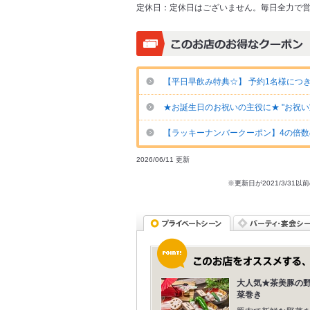
定休日：
定休日はございません。毎日全力で
【平日早飲み特典☆】 予約1名様につき「
★お誕生日のお祝いの主役に★ "お祝い宝箱
【ラッキーナンバークーポン】4の倍数の
2026/06/11 更新
※更新日が2021/3/
大人気★茶美豚の
菜巻き