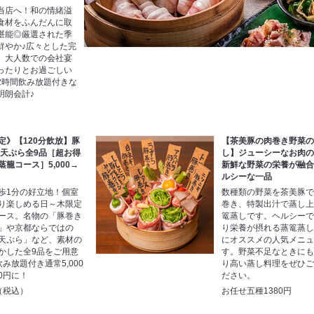
当店へ！和の情緒溢
食材をふんだんに取
堪能◎厳選された季
鮮やか♪広々とした完
、大人数での会社宴
ったりとお過ごしい
2時間飲み放題付きな
明朗会計♪
定》【120分飲放】豚
【茶美豚の肉巻き野菜
/天ぷら全9品［超お得
し】ジューシーなお肉
籠コース］5,000→
新鮮な野菜の栄養が融
ルシーな一品
歩1分の好立地！個室
数種類の野菜を茶美豚
り楽しめる日～木限定
巻き、特製出汁で蒸し
ース。名物の「豚巻き
篭蒸しです。ヘルシー
」や京都ならではの
り栄養が摂れる蒸篭蒸
天ぷら」など、素材の
にオススメの人気メニ
かした全9品をご用意
す。野菜不足なときに
み放題付き通常5,000
り高い蒸し料理をぜひ
00円に！
ださい。
円（税込）
お任せ五種1380円