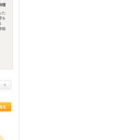
料理
った
理を
ま
堪能