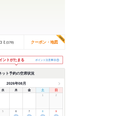
コミ
クーポン・地図
(
170
)
イントがたまる
ポイント注意事項
ネット予約の空席状況
2026年08月
水
木
金
土
日
1
2
5
6
7
8
9