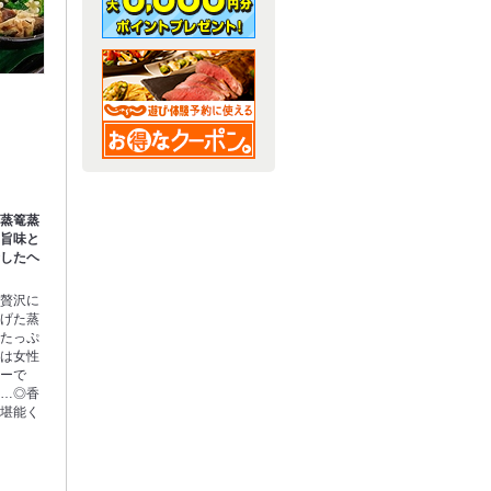
の蒸篭蒸
の旨味と
合したヘ
で贅沢に
上げた蒸
でたっぷ
しは女性
ューで
も…◎香
ご堪能く