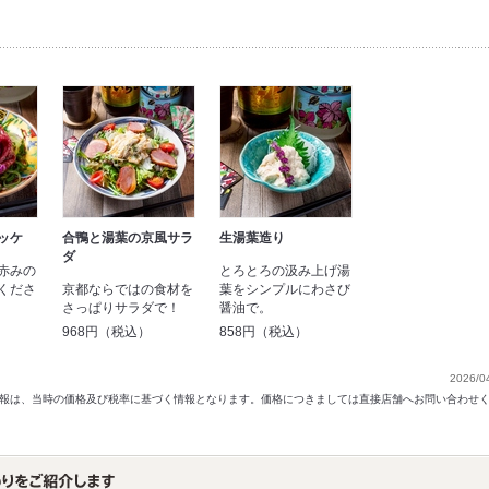
ッケ
合鴨と湯葉の京風サラ
生湯葉造り
ダ
赤みの
とろとろの汲み上げ湯
くださ
京都ならではの食材を
葉をシンプルにわさび
さっぱりサラダで！
醤油で。
）
968円（税込）
858円（税込）
2026/0
以前の情報は、当時の価格及び税率に基づく情報となります。価格につきましては直接店舗へお問い合わせ