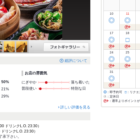
10
11
◎
◎
17
18
◎
□
24
25
◎
◎
総評について
31
お店の雰囲気
◎
50%
にぎやか
落ち着いた
普段使い
特別な日
21%
◎
：即予約可
□
：リクエ
29%
休
：定休日
：通常よりポイントが
詳しい評価を見る
00 ドリンクL.O. 23:30）
 ドリンクL.O. 23:30）
了承下さい。