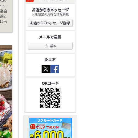
30
ート・
宴会
お店限定のお得な情報満載
感た
ゆっ