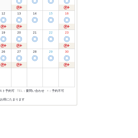
◎
◎
◎
◎
12
13
14
15
16
◎
◎
◎
◎
◎
19
20
21
22
23
◎
◎
◎
◎
◎
26
27
28
29
30
◎
◎
◎
◎
◎
スト予約可
TEL
：要問い合わせ
×
：予約不可
お得にたまります