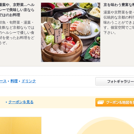
湯葉や、京野菜…ヘル
京を味わう豊富な
シーで美味しい京なら
湯葉や京野菜を使
ではのお料理
伝統的な京都の料
鮮魚・旬野菜・湯葉・
味わうことができ
生麩など京都ならでは
す。個室空間でご
のヘルシーで優しい食
下さい。
材を使ったお料理をど
うぞ。
ース
料理
ドリンク
クーポンを見る
る