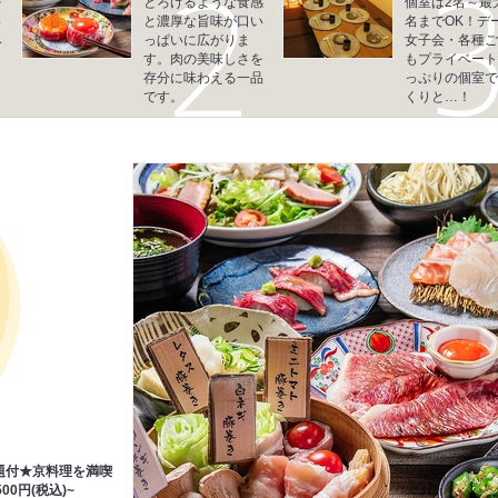
を
とろけるような食感
個室は2名～最大
っ
と濃厚な旨味が口い
名までOK！デ
ヘ
っぱいに広がりま
女子会・各種ご
す。肉の美味しさを
もプライベート
！
存分に味わえる一品
っぷりの個室で
です。
くりと…！
題付★京料理を満喫
0円(税込)~