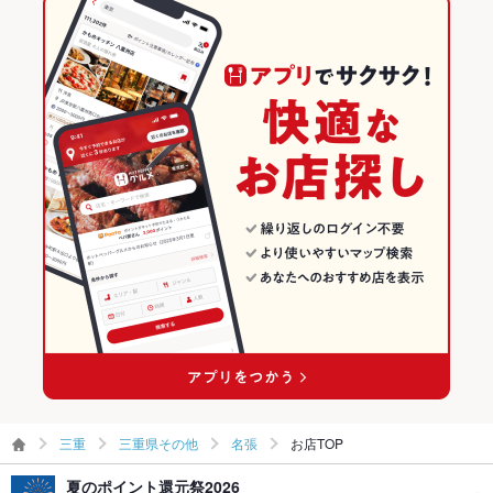
名張駅 × 居酒屋
三重 × 居酒屋
三重県その他のグルメランキング
食べ放題
なし
名張駅 × 洋・和洋・各国料理・その他
三重 × 洋・和洋・各国料理・その他
三重県その他の居酒屋ランキング
お酒
カクテル充実、焼酎充実、日本酒充実、ワイン充実
名張駅 × 創作
三重 × 創作
名張のグルメランキング
お子様連れ
お子様連れ不可
名張の居酒屋ランキング
ウェディン
－
グパーティ
ー二次会
お祝い・サ
可
プライズ対
応
備考
－
三重
三重県その他
名張
お店TOP
夏のポイント還元祭2026