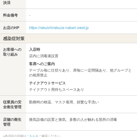
決済
料金備考
-
お店のHP
https://rakuichirakuza-nabari.owst.jp
感染症対策
お客様への
入店時
取り組み
店内に消毒液設置
客席へのご案内
テーブル毎に仕切りあり、席毎に一定間隔あり、他グループと
の相席禁止
テイクアウトサービス
テイクアウト用待ちスペースあり
従業員の安
勤務時の検温、マスク着用、頻繁な手洗い
全衛生管理
店舗の衛生
換気設備の設置と換気、多数の人が触れる箇所の消毒
管理
※各項目の詳細は
こちら
をご確認ください。