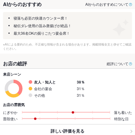
AIからのおすすめ
AIからのおすすめについて
寝落ち必至の快適カウンター席！
秘伝ダレ使用の旨み唐揚げが絶品！
最大36名OKの掘りごたつ宴会席！
※AIによる要約のため、不正確な情報が含まれる場合があります。掲載情報全文と併せてご確認
ください。
お店の総評
総評について
来店シーン
友人・知人と
38％
会社の宴会
31％
その他
31％
お店の雰囲気
にぎやか
落ち着いた
普段使い
特別な日
詳しい評価を見る