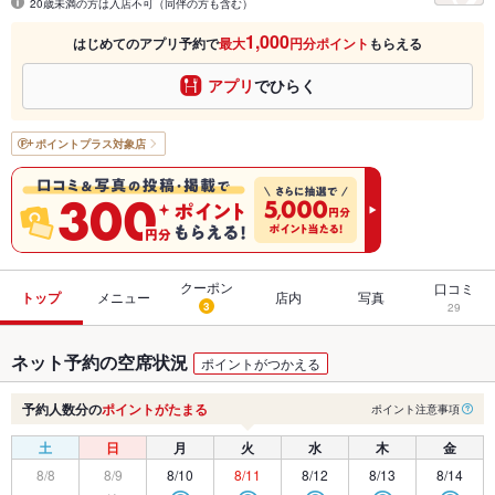
20歳未満の方は入店不可（同伴の方も含む）
1,000
はじめてのアプリ予約で
最大
円分ポイント
もらえる
アプリ
でひらく
ポイントプラス
対象店
クーポン
口コミ
トップ
メニュー
店内
写真
3
29
ネット予約の空席状況
ポイントがつかえる
予約人数分の
ポイントがたまる
ポイント注意事項
土
日
月
火
水
木
金
8/8
8/9
8/10
8/11
8/12
8/13
8/14