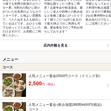
り様でも利用大歓迎のカウン
可能な掘りごたつ席をご用
可能となっており
ター席。6席分の両ひじ掛け
意！忘新年会や歓送迎会、親
ス料理や飲み放題
がついた社長席のようなカウ
しいご友人や同僚との飲み会
ざいますので要相
ンターです。心地よい雰囲気
など各種ご宴会にぴったりで
♪お仕事仲間やお
で、うたたねする人も続出し
す！掘りごたつは6つあるの
飲み会だけでなく
ているほどです。おひとり様
で最大36人でのご利用も可
にご活用ください
でもゆっくりとお過ごしいた
能。宴会単位でのご予約お待
だけますので、お気軽にご利
ちしております！
用ください。
店内外観を見る
メニュー
コース
人気メニュー宴会2500円コース（ドリンク別）
2,500
円（税込）
人気メニュー宴会+飲み放題2時間4400円(税込)
コース