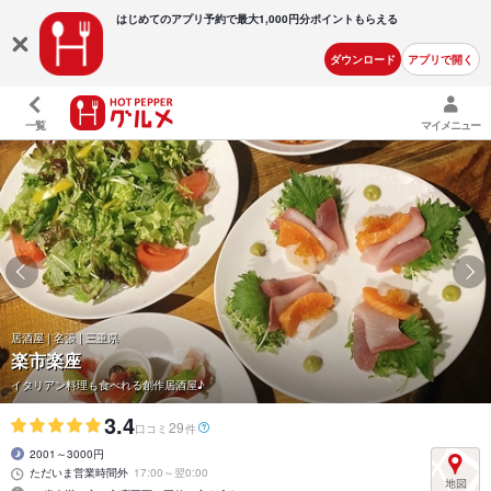
はじめてのアプリ予約で最大
1,000円分ポイントもらえる
ダウンロード
アプリで開く
一覧
マイメニュー
居酒屋 | 名張 | 三重県
楽市楽座
イタリアン料理も食べれる創作居酒屋♪
3.4
29
口コミ
件
2001～3000円
ただいま営業時間外
17:00～翌0:00