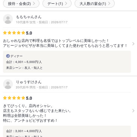
接待・会食(2)
デート(1)
大人数の宴会(1)
ももちゃんさん
10代後半/女性・投稿日：2026/07/17
5.0
おしゃれな店内で料理も名張ではトップレベルに美味しかった！
アヒージョやピザが本当に美味しくてまた使わせてもらおうと思ってます！
ディナー
会計：4,001～5,000円/人
来店シーン：友人・知人と
りゅうすけさん
20代前半/男性・投稿日：2026/07/17
5.0
きてびっくり。店内オシャレ。
店主もスタッフもいい感じでまた来たい。
料理は全部美味しかった！
特に、アンチョビピザおすすめ！
会計：3,001～4,000円/人
来店シーン：友人・知人と