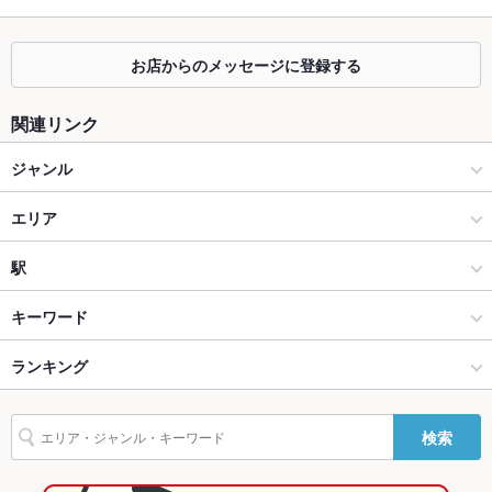
掘りごたつ
なし
カウンター
あり
お店からのメッセージに登録する
ソファー
なし
関連リンク
テラス席
なし
ジャンル
貸切
貸切可
居酒屋
エリア
設備
Wi-Fi
なし
洋・和洋・各国料理・その他
名張
駅
バリアフリ
なし
創作
名張 × 居酒屋
名張駅
キーワード
ー
三重県その他 × 居酒屋
名張 × 洋・和洋・各国料理・その他
ランキング
卵焼き
からあげ
エビ料理
カキ料理・オイスター
にんにく料理
駐車場
なし
フライドポテト
ウインナー
豆腐料理
天ぷら
鶏皮
海鮮鍋
ステーキ
その他設備
－
三重県その他 × 洋・和洋・各国料理・その他
名張 × 創作
三重のグルメランキング
検索
シーフード
パスタ
ピザ
アヒージョ
生ハム
その他
三重県その他 × 創作
三重
三重の居酒屋ランキング
飲み放題
あり