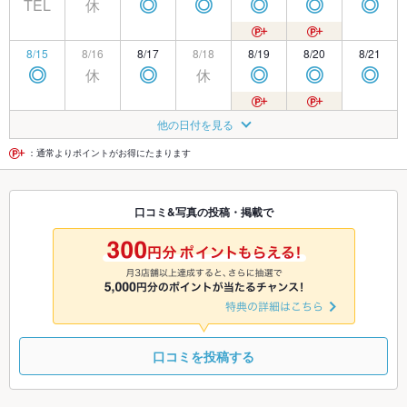
TEL
休
◎
◎
◎
◎
◎
8/15
8/16
8/17
8/18
8/19
8/20
8/21
休
休
◎
◎
◎
◎
◎
8/22
8/23
8/24
8/25
8/26
8/27
8/28
他の日付を見る
休
休
◎
◎
◎
◎
◎
：通常よりポイントがお得にたまります
8/29
8/30
8/31
9/1
9/2
9/3
9/4
口コミ&写真の投稿・掲載で
◎
◎
◎
◎
◎
◎
◎
9/5
9/6
9/7
9/8
9/9
9/10
9/11
休
◎
◎
◎
◎
◎
◎
口コミを投稿する