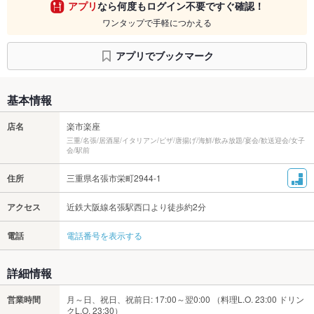
アプリ
なら何度もログイン不要ですぐ確認！
ワンタップで手軽につかえる
アプリでブックマーク
基本情報
店名
楽市楽座
三重/名張/居酒屋/イタリアン/ピザ/唐揚げ/海鮮/飲み放題/宴会/歓送迎会/女子
会/駅前
住所
三重県名張市栄町2944-1
アクセス
近鉄大阪線名張駅西口より徒歩約2分
電話
電話番号を表示する
詳細情報
営業時間
月～日、祝日、祝前日: 17:00～翌0:00 （料理L.O. 23:00 ドリン
クL.O. 23:30）