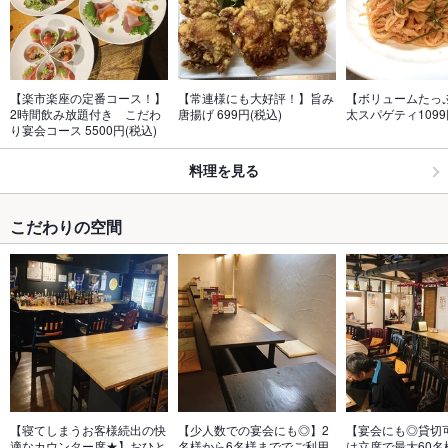
【楽市楽座の定番コース！】
【常連様にも大好評！】旨み
【ボリュームたっ
2時間飲み放題付き　こだわ
唐揚げ 699円(税込)
太スパゲティ1099
り宴会コース 5500円(税込)
料理を見る
こだわりの空間
【寝てしまうお客様続出の快
【少人数での宴会にも◎】2
【宴会にも◎貸切
適なカウンター席★】おひと
名様から6名様まででご利用
は立席で最大60名