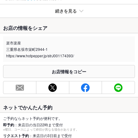
続きを見る
たばこ
お店の情報をシェア
禁煙・喫煙
全席喫煙可
楽市楽座
喫煙専用室
なし
三重県名張市栄町2944-1
https://www.hotpepper.jp/strJ001174393/
※2020年4月1日～受動喫煙対策に関する法律が施行されています。正しい情報はお店へお問い
合わせください。
お店情報をコピー
お席
総席数
63席
最大宴会収
63人
容人数
ネットでかんたん予約
個室
あり
ご予約ならネット予約が便利です。
即予約
：来店日の当日22時まで受付
座敷
なし
※曜日、コースによって締切が異なる場合があります。
リクエスト予約
：来店日の3日前まで受付