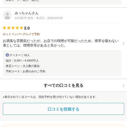
みっちゃんさん
40代前半/女性・来店日：2026/05/09
2.0
ホットペッパーグルメで予約
お洒落な雰囲気だったが、お店での喫煙が可能だったため、煙草を吸わない
者としては、喫煙所等があると良かった。
ディナー | 16人
会計：3,001～4,000円/人
来店シーン：大人数の宴会
予約コース：お席のみのご予約
すべての口コミを見る
※表示されているコースは、現在予約を受け付けていない場合があります。
口コミを投稿する