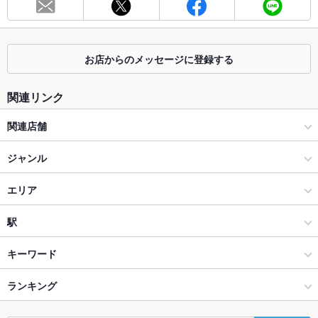
総席数
52席
最大宴会収
60人
容人数
お店からのメッセージに登録する
個室
なし
関連リンク
座敷
なし
関連店舗
掘りごたつ
なし
日本料理 喜水亭 三越店
ジャンル
カウンター
あり ：あり
博多の大衆料理 喜水丸 KITTE博多店（9F）
居酒屋
エリア
ソファー
なし
博多の名物料理 喜水丸 天神店
和風
博多駅（博多口）
駅
テラス席
なし
貸切
貸切不可
博多海鮮食堂 魚吉 ソラリアステージ店
博多 × 居酒屋
博多駅（博多口） × 居酒屋
博多駅
キーワード
設備
博多 × 和風
博多駅（博多口） × 和風
ランキング
からあげ
ウニ料理
エビ料理
カキ料理・オイスター
刺身
Wi-Fi
あり
フライドポテト
天ぷら
博多駅 × 居酒屋
福岡
福岡のグルメランキング