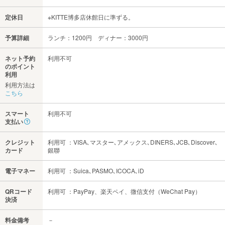
定休日
※KITTE博多店休館日に準ずる。
予算詳細
ランチ：1200円 ディナー：3000円
ネット予約
利用不可
のポイント
利用
利用方法は
こちら
スマート
利用不可
支払い
クレジット
利用可 ：VISA､マスター､アメックス､DINERS､JCB､Discover､
カード
銀聯
電子マネー
利用可 ：Suica､PASMO､ICOCA､iD
QRコード
利用可 ：PayPay、楽天ペイ、微信支付（WeChat Pay）
決済
料金備考
－