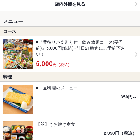
店内外観を見る
メニュー
コース
■『豊後サバ姿造り付！飲み放題コース(要予
約)』5,000円(税込)※前日21時迄にご予約下さ
い！
5,000
円（税込）
料理
■一品料理のメニュー
350円～
【並】うお焼き定食
2,390円（税込）