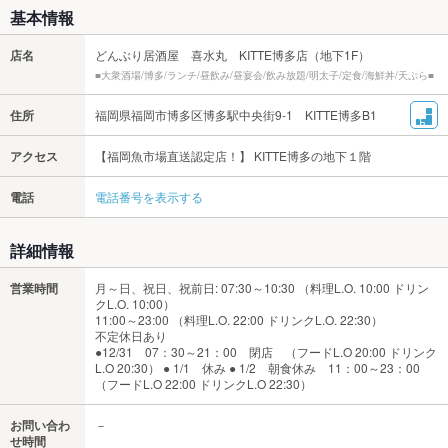
基本情報
店名
どんぶり居酒屋 喜水丸 KITTE博多店（地下1F）
■大衆酒場/博多/ランチ/昼飲み/昼宴会/飲み放題/明太子/定食/海鮮丼/天ぷら■
住所
福岡県福岡市博多区博多駅中央街9-1 KITTE博多B1
アクセス
【福岡魚市場直送認定店！】 KITTE博多の地下１階
電話
電話番号を表示する
詳細情報
営業時間
月～日、祝日、祝前日: 07:30～10:30 （料理L.O. 10:00 ドリン
クL.O. 10:00）
11:00～23:00 （料理L.O. 22:00 ドリンクL.O. 22:30）
不定休日あり
●12/31 07：30～21：00 閉店 （フードL.O 20:00 ドリンク
L.O 20:30） ● 1/1 休み ● 1/2 朝食休み 11：00～23：00
（フードL.O 22:00 ドリンクL.O 22:30）
お問い合わ
－
せ時間