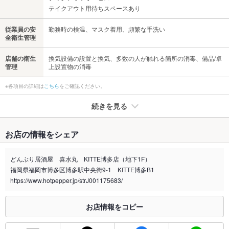
テイクアウト用待ちスペースあり
従業員の安
勤務時の検温、マスク着用、頻繁な手洗い
全衛生管理
店舗の衛生
換気設備の設置と換気、多数の人が触れる箇所の消毒、備品/卓
管理
上設置物の消毒
※各項目の詳細は
こちら
をご確認ください。
続きを見る
たばこ
お店の情報をシェア
禁煙・喫煙
全席禁煙
※お問い合わせくださいませ。
どんぶり居酒屋 喜水丸 KITTE博多店（地下1F）
福岡県福岡市博多区博多駅中央街9-1 KITTE博多B1
喫煙専用室
なし
https://www.hotpepper.jp/strJ001175683/
※2020年4月1日～受動喫煙対策に関する法律が施行されています。正しい情報はお店へお問い
合わせください。
お店情報をコピー
お席