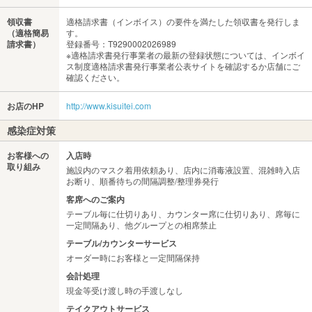
領収書
適格請求書（インボイス）の要件を満たした領収書を発行しま
（適格簡易
す。
請求書）
登録番号：T9290002026989
※適格請求書発行事業者の最新の登録状態については、インボイ
ス制度適格請求書発行事業者公表サイトを確認するか店舗にご
確認ください。
お店のHP
http://www.kisuitei.com
感染症対策
お客様への
入店時
取り組み
施設内のマスク着用依頼あり、店内に消毒液設置、混雑時入店
お断り、順番待ちの間隔調整/整理券発行
客席へのご案内
テーブル毎に仕切りあり、カウンター席に仕切りあり、席毎に
一定間隔あり、他グループとの相席禁止
テーブル/カウンターサービス
オーダー時にお客様と一定間隔保持
会計処理
現金等受け渡し時の手渡しなし
テイクアウトサービス