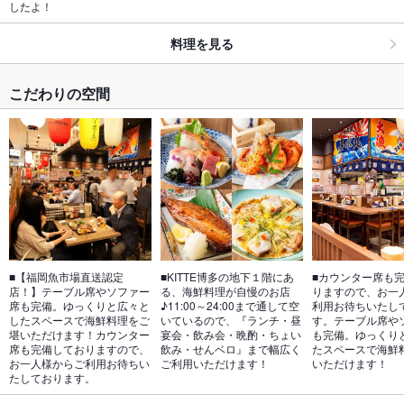
したよ！
料理を見る
こだわりの空間
■【福岡魚市場直送認定
■KITTE博多の地下１階にあ
■カウンター席も
店！】テーブル席やソファー
る、海鮮料理が自慢のお店
りますので、お一
席も完備。ゆっくりと広々と
♪11:00～24:00まで通して空
利用お待ちいたし
したスペースで海鮮料理をご
いているので、『ランチ・昼
す。テーブル席や
堪いただけます！カウンター
宴会・飲み会・晩酌・ちょい
も完備。ゆっくり
席も完備しておりますので、
飲み・せんベロ』まで幅広く
たスペースで海鮮
お一人様からご利用お待ちい
ご利用いただけます！
いただけます！
たしております。