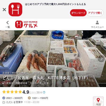
はじめてのアプリ予約で最大
1,000円分ポイントもらえる
ダウンロード
アプリで開く
一覧
マイメニュー
居酒屋 | 博多駅（博多口） | 福岡県
どんぶり居酒屋 喜水丸 KITTE博多店（地下1F）
■大衆酒場・海鮮居酒屋・天ぷら・丼・定食
4.9
36
口コミ
件
2001～3000円
1001～1500円
ただいま営業中
11:00～23:00