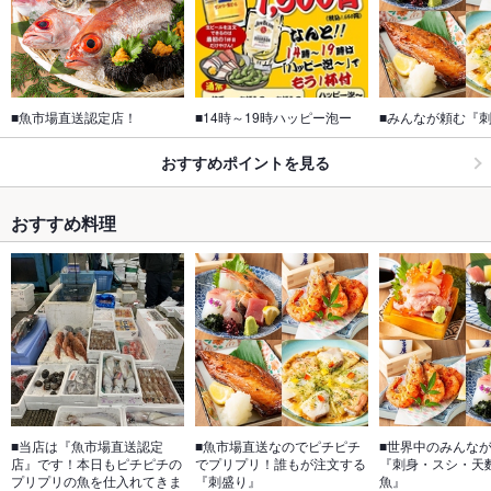
■魚市場直送認定店！
■14時～19時ハッピー泡ー
■みんなが頼む『
おすすめポイントを見る
おすすめ料理
■当店は『魚市場直送認定
■魚市場直送なのでピチピチ
■世界中のみんな
店』です！本日もピチピチの
でプリプリ！誰もが注文する
『刺身・スシ・天
プリプリの魚を仕入れてきま
『刺盛り』
魚』