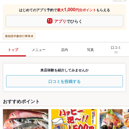
1,000
はじめてのアプリ予約で
最大
円分ポイント
もらえる
アプリ
でひらく
適格請求書発行事業者
口コミ
トップ
メニュー
店内
写真
36
来店体験を紹介してみませんか
口コミを投稿する
おすすめポイント