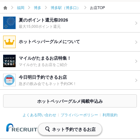
グパーティ
ー二次会
福岡
博多
博多駅（博多口）
お店TOP
夏のポイント還元祭2026
お祝い・サ
可
プライズ対
最大15,000ポイント還元
応
ホットペッパーグルメについて
備考
－
マイルがたまるお店特集！
マイルがたまるお店をご紹介
今日明日予約できるお店
急ぎの飲み会でもネット予約OK！
ホットペッパーグルメ掲載申込み
よくある問い合わせ
プライバシーポリシー
利用規約
ネット予約できるお店
(C) Recruit Co., Ltd.