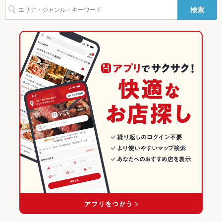
バリアフリ
あり ：車いすで入店可/車いすでトイレ利用可
検索
ー
博多駅 × 和風
福岡 × 居酒屋
福岡の居酒屋ランキング
駐車場
なし
福岡 × 和風
博多のグルメランキング
英語メニュ
あり
ー
博多の居酒屋ランキング
その他設備
－
博多駅（博多口）のグルメランキング
その他
博多駅（博多口）の居酒屋ランキング
飲み放題
あり
食べ放題
なし
お酒
カクテル充実、焼酎充実、日本酒充実
お子様連れ
お子様連れOK ：離乳食持ち込みOK/お子様用椅子あり/お子様用
食器あり/ベビーカー入店OK/ベビーベッド・おむつ交換スペー
ス
ウェディン
－