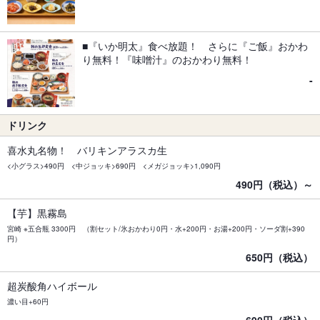
■『いか明太』食べ放題！ さらに『ご飯』おかわ
り無料！『味噌汁』のおかわり無料！
-
ドリンク
喜水丸名物！ バリキンアラスカ生
<小グラス>490円 <中ジョッキ>690円 <メガジョッキ>1,090円
490円（税込）～
【芋】黒霧島
宮崎 ※五合瓶 3300円 （割セット/氷おかわり0円・水+200円・お湯+200円・ソーダ割+390
円）
650円（税込）
超炭酸角ハイボール
濃い目+60円