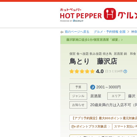
前のページへ戻る
グルメ・予約情報 全国
神
藤沢駅南口徒歩1分/個室居酒屋「縁宴」♪
個室 食べ放題 飲み放題 焼き鳥 居酒屋 鍋 
鳥とり 藤沢店
4.0
口コミ114件
2001～3000円
予算
居酒屋
藤沢
ジャンル
エリア
20歳未満の方は入店不可（
お知らせ
【アプリ予約限定】最大800ポイント還元対象
ポイントプラス対象店
スマート支払い