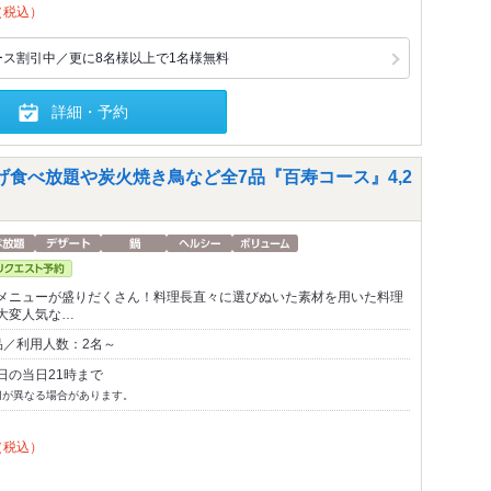
（税込）
ース割引中／更に8名様以上で1名様無料
詳細・予約
げ食べ放題や炭火焼き鳥など全7品『百寿コース』4,2
メニューが盛りだくさん！料理長直々に選びぬいた素材を用いた料理
大変人気な…
品／利用人数：2名～
日の当日21時まで
切が異なる場合があります。
（税込）