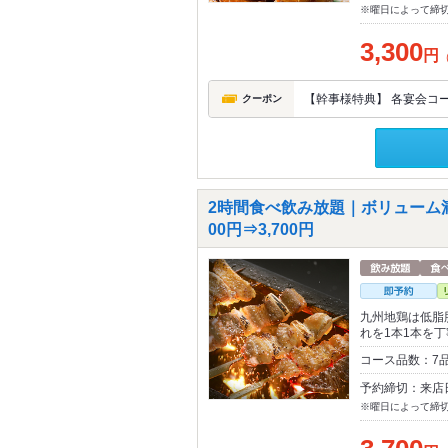
※曜日によって締
3,300
円
【幹事様特典】 各宴会コ
クーポン
2時間食べ飲み放題｜ボリューム
00円⇒3,700円
九州地鶏は低脂
れを1本1本を
コース品数：7
予約締切：来店
※曜日によって締