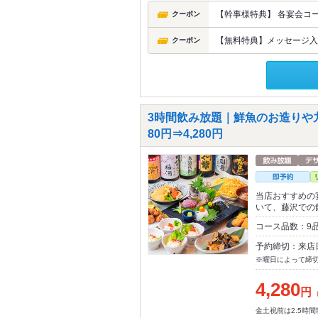
【幹事様特典】 各宴会コ
クーポン
【無料特典】メッセージ入
クーポン
3時間飲み放題｜鮮魚のお造りや
80円⇒4,280円
当店おすすめの
いて、藤沢での
コース品数：9
予約締切：来店
※曜日によって締
4,280
円
金土祝前は2.5時間