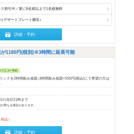
ース割引中／更に8名様以上で1名様無料
りデザートプレート贈呈♪
詳細・予約
が1180円(税別)※3時間に延長可能
リンクを2時間飲み放題♪3時間飲み放題+550円(税込)にて希望の方は
…
～
日の当日21時まで
切が異なる場合があります。
（税込）
詳細・予約