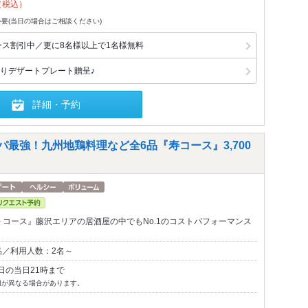
（税込）
要(当日の場合はご相談ください)
ース割引中／更に8名様以上で1名様無料
りデザートプレート贈呈♪
詳細・予約
パ最強！九州地鶏料理など全6品『寿コース』3,700
buki - コース』藤沢エリアの居酒屋の中でもNo.1のコストパフォーマンス
品／利用人数：2名～
日の当日21時まで
切が異なる場合があります。