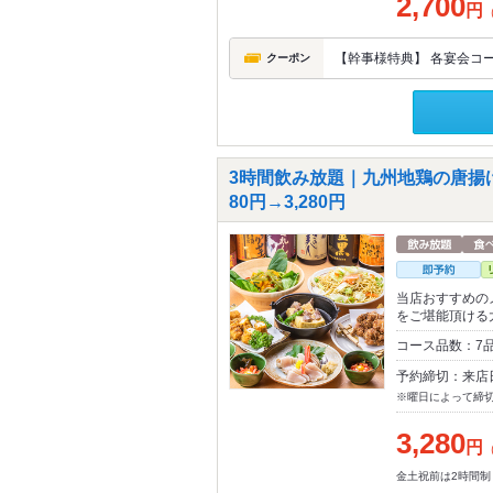
2,700
円
【幹事様特典】 各宴会コ
クーポン
3時間飲み放題｜九州地鶏の唐揚
80円→3,280円
当店おすすめの
をご堪能頂ける
コース品数：7
予約締切：来店
※曜日によって締
3,280
円
金土祝前は2時間制