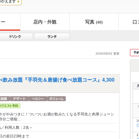
つかえます
ュー
店内・外観
写真
口
(40)
予
2026/06/02 更新
飲み放題『手羽先＆唐揚げ食べ放題コース』4,300
さがやみつきに！ついついお酒が飲みたくなる手羽先と肉厚ジューシ
存分ご堪能…
1
品／利用人数：2名～
1
日の前日23時まで