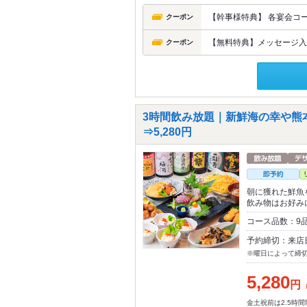
【幹事様特典】 各宴会コ
クーポン
【無料特典】メッセージ入
クーポン
3時間飲み放題｜新鮮海の幸や熊本
⇒5,280円
朝に獲れた鮮魚
飲み物はお好み
コース品数：9
予約締切：来店
※曜日によって締
5,280
円
金土祝前は2.5時間