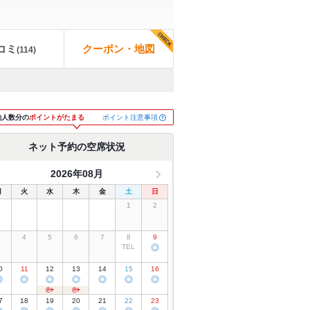
コミ
クーポン・地図
(
114
)
ポイント注意事項
約人数分の
ポイントがたまる
ネット予約の空席状況
2026年08月
月
火
水
木
金
土
日
1
2
3
4
5
6
7
8
9
TEL
◎
0
11
12
13
14
15
16
◎
◎
◎
◎
◎
◎
◎
7
18
19
20
21
22
23