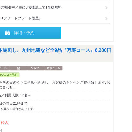
ース割引中／更に8名様以上で1名様無料
りデザートプレート贈呈♪
詳細・予約
馬刺し、九州地鶏など全9品『万寿コース』6,280円
をその日のうちに当店へ直送し、お客様のもとへとご提供致します♪お
に合わせ…
品／利用人数：2名～
日の当日21時まで
切が異なる場合があります。
（税込）
制