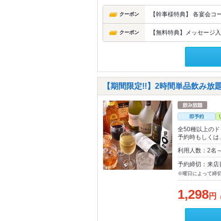
【幹事様特典】 各宴会コ
クーポン
【無料特典】メッセージ入
クーポン
【期間限定!!】2時間単品飲み放題
全50種以上のド
予約時もしくは
利用人数：2名
予約締切：来店
※曜日によって締
1,298
円