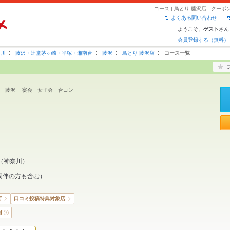
コース | 鳥とり 藤沢店 - ク
よくある問い合わせ
ようこそ、
さん
ゲスト
会員登録する（無料）
奈川
藤沢・辻堂茅ヶ崎・平塚・湘南台
藤沢
鳥とり 藤沢店
コース一覧
和食 藤沢 宴会 女子会 合コン
（
神奈川
）
同伴の方も含む）
店
口コミ投稿特典対象店
可