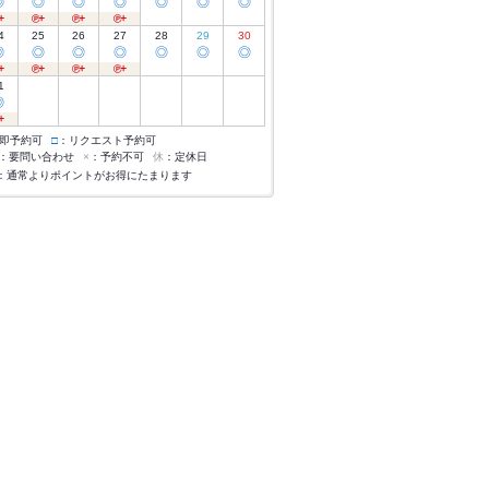
◎
◎
◎
◎
◎
◎
◎
4
25
26
27
28
29
30
◎
◎
◎
◎
◎
◎
◎
1
◎
即予約可
□
：リクエスト予約可
：要問い合わせ
×
：予約不可
休
：定休日
：通常よりポイントがお得にたまります