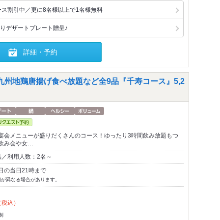
ース割引中／更に8名様以上で1名様無料
りデザートプレート贈呈♪
詳細・予約
九州地鶏唐揚げ食べ放題など全9品『千寿コース』5,2
宴会メニューが盛りだくさんのコース！ゆったり3時間飲み放題もつ
飲み会や女…
品／利用人数：2名～
日の当日21時まで
切が異なる場合があります。
（税込）
制