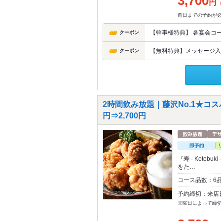
3,700
円
前日までの予約が必
【幹事様特典】 各宴会コ
クーポン
【無料特典】メッセージ入
クーポン
2時間飲み放題｜藤沢No.1★コス
円⇒2,700円
『寿 - Koto
をた…
コース品数：6
予約締切：来店
※曜日によって締