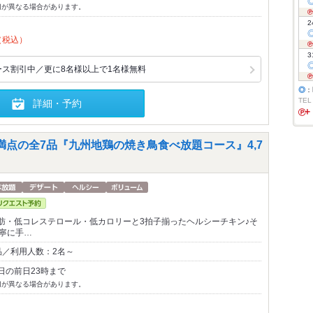
切が異なる場合があります。
2
（税込）
3
ース割引中／更に8名様以上で1名様無料
◎
：
TEL
詳細・予約
満点の全7品『九州地鶏の焼き鳥食べ放題コース』4,7
肪・低コレステロール・低カロリーと3拍子揃ったヘルシーチキン♪そ
丁寧に手…
品／利用人数：2名～
日の前日23時まで
切が異なる場合があります。