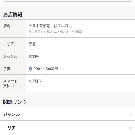
お店情報
店名
大衆中華酒場 餃子の西丸
飲み放題がお得♪みんな集まれ中華酒場！
エリア
守谷
ジャンル
居酒屋
予算
2001～3000円
スマート
利用不可
支払い
関連リンク
ジャンル
居酒屋
エリア