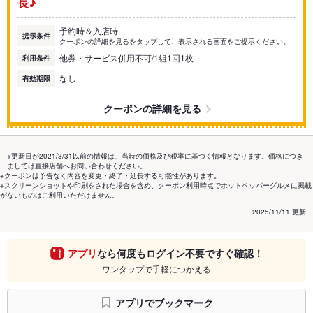
長♪
予約時＆入店時
提示条件
クーポンの詳細を見るをタップして、表示される画面をご提示ください。
他券・サービス併用不可/1組1回1枚
利用条件
なし
有効期限
クーポンの詳細を見る
※更新日が2021/3/31以前の情報は、当時の価格及び税率に基づく情報となります。価格につき
ましては直接店舗へお問い合わせください。
※クーポンは予告なく内容を変更・終了・延長する可能性があります。
※スクリーンショットや印刷をされた場合を含め、クーポン利用時点でホットペッパーグルメに掲載
がないものはご利用いただけません。
2025/11/11 更新
アプリ
なら何度もログイン不要ですぐ確認！
ワンタップで手軽につかえる
アプリでブックマーク