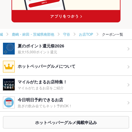
城
鹿嶋・鉾田・茨城県南部他
守谷
お店TOP
クーポン一覧
夏のポイント還元祭2026
最大15,000ポイント還元
ホットペッパーグルメについて
マイルがたまるお店特集！
マイルがたまるお店をご紹介
今日明日予約できるお店
急ぎの飲み会でもネット予約OK！
ホットペッパーグルメ掲載申込み