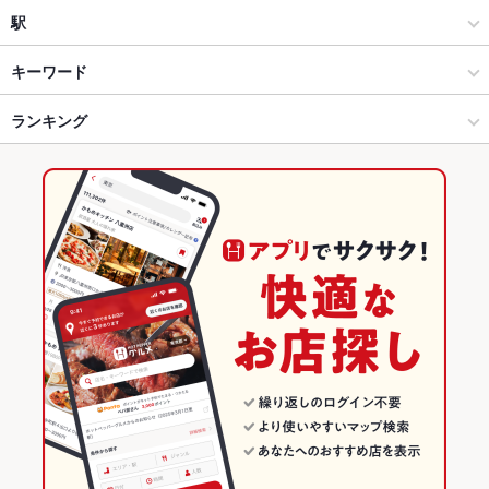
和風
守谷
駅
創作
守谷 × 居酒屋
新守谷駅
キーワード
鹿嶋・鉾田・茨城県南部他 × 居酒屋
守谷 × 和風
南守谷駅
ランキング
からあげ
エビ料理
天ぷら
餃子
水餃子
小籠包
チャーハン
麻婆豆腐
酢豚
杏仁豆腐
デザート
中華そば
揚げ餃子
鹿嶋・鉾田・茨城県南部他 × 和風
守谷 × 創作
守谷駅
茨城のグルメランキング
鹿嶋・鉾田・茨城県南部他 × 創作
茨城
茨城の居酒屋ランキング
守谷駅 × 居酒屋
茨城 × 居酒屋
鹿嶋・鉾田・茨城県南部他のグルメランキング
守谷駅 × 和風
茨城 × 和風
鹿嶋・鉾田・茨城県南部他の居酒屋ランキング
守谷駅 × 創作
茨城 × 創作
守谷のグルメランキング
守谷の居酒屋ランキング