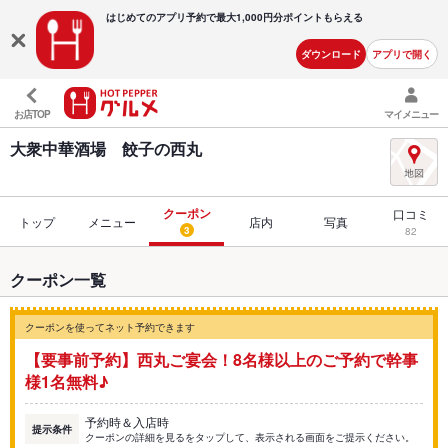
はじめてのアプリ予約で最大
1,000円分ポイントもらえる
ダウンロード
アプリで開く
お店TOP
マイメニュー
大衆中華酒場 餃子の西丸
クーポン
口コミ
トップ
メニュー
店内
写真
3
82
クーポン一覧
クーポンを使ってネット予約できます
【要事前予約】西丸ご宴会！8名様以上のご予約で幹事
様1名無料♪
予約時＆入店時
提示条件
クーポンの詳細を見るをタップして、表示される画面をご提示ください。