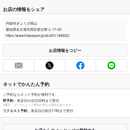
たばこ
お店の情報をシェア
禁煙・喫煙
全席禁煙
店先に灰皿有ります。
円頓寺ぎょうざ関山
愛知県名古屋市西区那古野２-17-20
喫煙専用室
なし
https://www.hotpepper.jp/strJ001186932/
※2020年4月1日～受動喫煙対策に関する法律が施行されています。正しい情報はお店へお問い
合わせください。
お店情報をコピー
お席
総席数
28席(（カウンター8席/テーブル12席/テラス8席）)
最大宴会収
28人(28人)
容人数
ネットでかんたん予約
個室
なし ：個室のご用意はございませんが、お席のレイアウト等、
ご予約ならネット予約が便利です。
お気軽にご相談ください。
即予約
：来店日の当日22時まで受付
※曜日、コースによって締切が異なる場合があります。
座敷
リクエスト予約
：来店日の前日17時まで受付
なし ：お座敷のご用意はございませんが、お席のレイアウト
等、お気軽にご相談ください。
掘りごたつ
なし ：掘りごたつ席のご用意はございませんが、お席のレイア