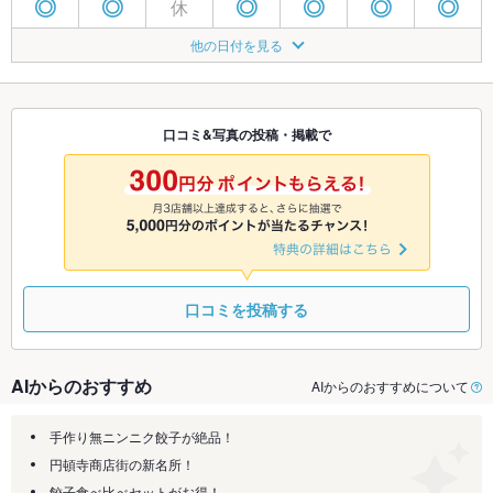
休
◎
◎
◎
◎
◎
◎
8/23
8/24
8/25
8/26
8/27
8/28
8/29
他の日付を見る
休
◎
◎
◎
◎
◎
◎
8/30
8/31
9/1
9/2
9/3
9/4
9/5
休
◎
◎
◎
◎
◎
◎
口コミ&写真の投稿・掲載で
9/6
9/7
9/8
9/9
9/10
9/11
9/12
休
◎
◎
◎
◎
◎
◎
口コミを投稿する
AIからのおすすめ
AIからのおすすめについて
手作り無ニンニク餃子が絶品！
円頓寺商店街の新名所！
餃子食べ比べセットがお得！