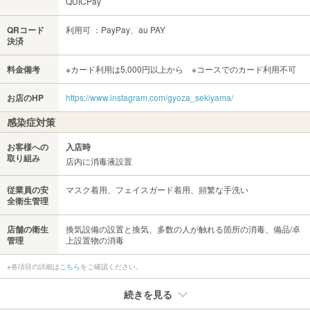
QUICPay
QRコード
利用可 ：PayPay、au PAY
決済
料金備考
※カード利用は5,000円以上から ※コースでのカード利用不可
お店のHP
https://www.instagram.com/gyoza_sekiyama/
感染症対策
お客様への
入店時
取り組み
店内に消毒液設置
従業員の安
マスク着用、フェイスガード着用、頻繁な手洗い
全衛生管理
店舗の衛生
換気設備の設置と換気、多数の人が触れる箇所の消毒、備品/卓
管理
上設置物の消毒
※各項目の詳細は
こちら
をご確認ください。
続きを見る