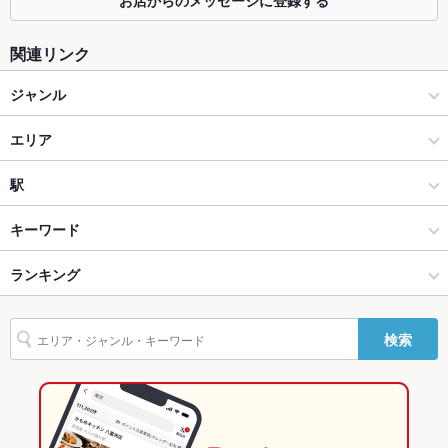
お店からのメッセージに登録する
ウト等、お気軽にご相談ください。
カウンター
あり ：8席ございます。お一人様もご気軽にご来店いただけま
関連リンク
す！
ジャンル
ソファー
なし ：ソファー席のご用意はございませんが、お席のレイアウ
ト等、お気軽にご相談ください。
居酒屋
エリア
テラス席
あり ：4名×2席！お外で食べる餃子とビールは最高です！
和風
名古屋駅
駅
貸切
貸切可 ：貸切宴会もぜひお問い合わせください！
名古屋（名古屋駅/西区/中村区） × 居酒屋
名古屋駅 × 居酒屋
国際センター駅
キーワード
設備
名古屋（名古屋駅/西区/中村区） × 和風
名古屋駅 × 和風
名古屋駅
Wi-Fi
ランキング
未確認
にんにく料理
餃子
焼売
バリアフリ
なし ：申し訳ございません、当店にはご用意しておりませんが
名古屋駅 × 居酒屋
愛知
丸の内駅
愛知のグルメランキング
ー
不便な事などございましたらお申しつけ下さい。
検索
名古屋駅 × 和風
愛知 × 居酒屋
愛知の居酒屋ランキング
駐車場
なし ：当店にはご用意がございません。
愛知 × 和風
名古屋（名古屋駅/西区/中村区）のグルメランキング
その他設備
ご要望ありましたら、ご相談ください。
その他