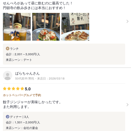
せんべろがあって昼に飲むのに最高でした！
円頓寺の飲み歩きには本当におすすめ！
ランチ
会計：2,001～3,000円/人
来店シーン：デート
ばらちゃんさん
50代前半/男性・来店日：2026/03/18
5.0
ホットペッパーグルメで予約
餃子ジンジャーが美味しかったです。
また利用します。
ディナー | 3人
会計：1,501～2,000円/人
来店シーン：会社の宴会