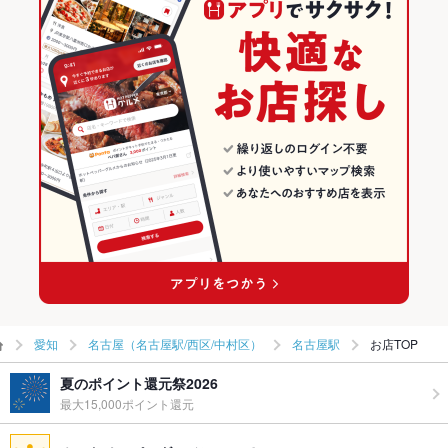
名古屋（名古屋駅/西区/中村区）の居酒屋ランキング
飲み放題
あり ：飲み放題コースを3500円でご用意しております！詳細は
名古屋駅のグルメランキング
コースからご確認ください。
食べ放題
あり ：餃子、しそ餃子が食べ放題！詳細はコースからご確認く
名古屋駅の居酒屋ランキング
ださい。
お酒
カクテル充実
お子様連れ
お子様連れOK ：お子様連れ歓迎です！
ウェディン
店舗までお問い合わせください。
グパーティ
ー二次会
備考
食べログ:★3.33(ページもございます)
愛知
名古屋（名古屋駅/西区/中村区）
名古屋駅
お店TOP
夏のポイント還元祭2026
最大15,000ポイント還元