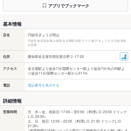
アプリでブックマーク
基本情報
店名
円頓寺ぎょうざ関山
円頓寺/歓送迎会/飲み放題/名古屋駅/名駅/テラス/餃子/ぎょうざ/土日祝/昼飲
み営業/
住所
愛知県名古屋市西区那古野２-17-20
アクセス
名古屋駅より徒歩7分/国際センター駅より徒歩7分/丸の内駅よ
り徒歩11分/国際センター駅から517m
電話
電話番号を表示する
詳細情報
営業時間
月、水～金、祝前日: 17:00～翌0:00 （料理L.O. 23:00 ドリンク
L.O. 23:30）
土、日、祝日: 12:00～22:00 （料理L.O. 21:30 ドリンクL.O.
21:30）
※営業時間の詳細については電話にて御確認の方をお願い致しま