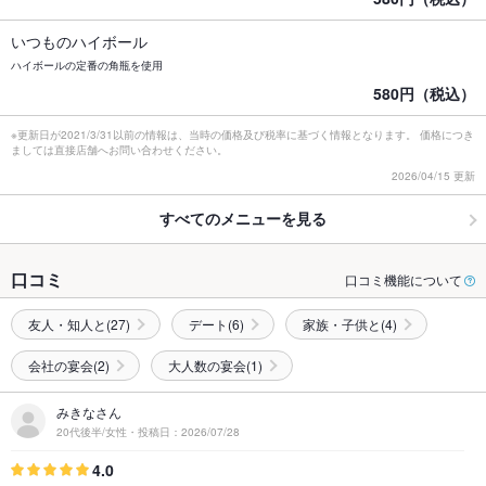
いつものハイボール
ハイボールの定番の角瓶を使用
580円（税込）
※更新日が2021/3/31以前の情報は、当時の価格及び税率に基づく情報となります。 価格につき
ましては直接店舗へお問い合わせください。
2026/04/15 更新
すべてのメニューを見る
口コミ
口コミ機能について
友人・知人と(27)
デート(6)
家族・子供と(4)
会社の宴会(2)
大人数の宴会(1)
みきなさん
20代後半/女性・投稿日：2026/07/28
4.0