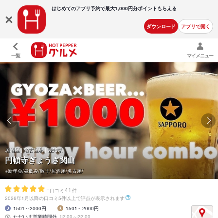
はじめてのアプリ予約で最大
1,000円分ポイントもらえる
ダウンロード
アプリで開く
一覧
マイメニュー
居酒屋 | 名古屋駅 | 愛知県
円頓寺ぎょうざ関山
※新年会/昼飲み/餃子/居酒屋/名古屋/
-
41
口コミ
件
2026年1月以降の口コミ5件以上で評点が表示されます
1501～2000円
1501～2000円
ただいま営業時間外
12:00～22:00