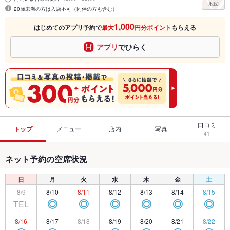
20歳未満の方は入店不可（同伴の方も含む）
1,000
はじめてのアプリ予約で
最大
円分ポイント
もらえる
アプリ
でひらく
口コミ
トップ
メニュー
店内
写真
41
ネット予約の空席状況
日
月
火
水
木
金
土
8/9
8/10
8/11
8/12
8/13
8/14
8/15
TEL
◎
◎
◎
◎
◎
◎
8/16
8/17
8/18
8/19
8/20
8/21
8/22