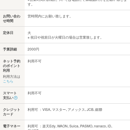
す。
お問い合わ
営時間内にお願い致します。
せ時間
定休日
火
※ 祝日や祝前日が火曜日の場合は営業致します。
予算詳細
2000円
ネット予約
利用不可
のポイント
利用
利用方法は
こちら
スマート
利用不可
支払い
クレジット
利用可 ：VISA､マスター､アメックス､JCB､銀聯
カード
電子マネー
利用可 ：楽天Edy､WAON､Suica､PASMO､nanaco､iD､