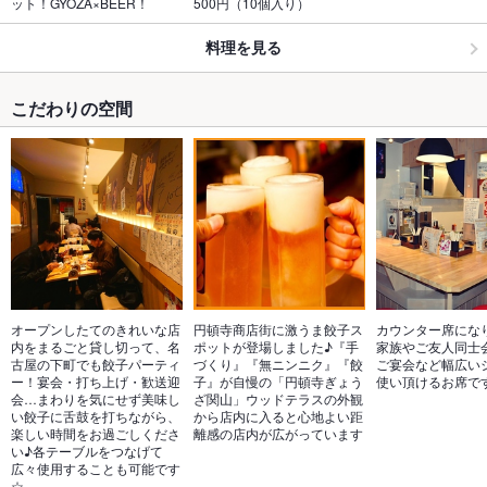
ット！GYOZA×BEER！
500円（10個入り）
料理を見る
こだわりの空間
オープンしたてのきれいな店
円頓寺商店街に激うま餃子ス
カウンター席にな
内をまるごと貸し切って、名
ポットが登場しました♪『手
家族やご友人同士
古屋の下町でも餃子パーティ
づくり』『無ニンニク』『餃
ご宴会など幅広い
ー！宴会・打ち上げ・歓送迎
子』が自慢の「円頓寺ぎょう
使い頂けるお席で
会…まわりを気にせず美味し
ざ関山」ウッドテラスの外観
い餃子に舌鼓を打ちながら、
から店内に入ると心地よい距
楽しい時間をお過ごしくださ
離感の店内が広がっています
い♪各テーブルをつなげて
広々使用することも可能です
☆