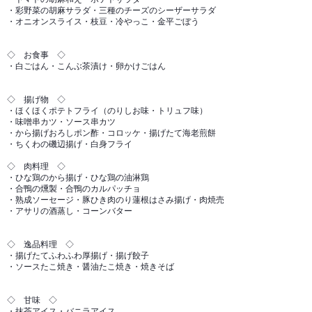
・彩野菜の胡麻サラダ・三種のチーズのシーザーサラダ
・オニオンスライス・枝豆・冷やっこ・金平ごぼう
◇ お食事 ◇
・白ごはん・こんぶ茶漬け・卵かけごはん
◇ 揚げ物 ◇
・ほくほくポテトフライ（のりしお味・トリュフ味）
・味噌串カツ・ソース串カツ
・から揚げおろしポン酢・コロッケ・揚げたて海老煎餅
・ちくわの磯辺揚げ・白身フライ
◇ 肉料理 ◇
・ひな鶏のから揚げ・ひな鶏の油淋鶏
・合鴨の燻製・合鴨のカルパッチョ
・熟成ソーセージ・豚ひき肉のり蓮根はさみ揚げ・肉焼売
・アサリの酒蒸し・コーンバター
◇ 逸品料理 ◇
・揚げたてふわふわ厚揚げ・揚げ餃子
・ソースたこ焼き・醤油たこ焼き・焼きそば
◇ 甘味 ◇
・抹茶アイス・バニラアイス