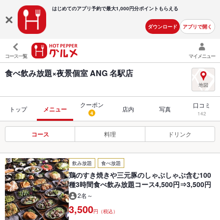
はじめてのアプリ予約で最大
1,000円分ポイントもらえる
ダウンロード
アプリで開く
コース一覧
マイメニュー
食べ飲み放題×夜景個室 ANG 名駅店
クーポン
口コミ
トップ
メニュー
店内
写真
4
142
コース
料理
ドリンク
飲み放題
食べ放題
鶏のすき焼きや三元豚のしゃぶしゃぶ含む100
種3時間食べ飲み放題コース4,500円⇒3,500円
2名～
3,500
円（税込）