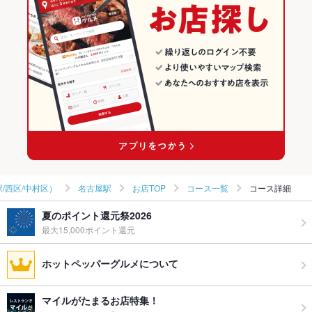
グ
名古屋（名古屋駅/西区/中村区） × 居酒屋
愛知 × 洋・和洋・各国料理・その他
名古屋駅のグルメランキング
名古屋（名古屋駅/西区/中村区） × 洋・和洋・各国料理・その他
愛知 × 居酒屋
名古屋駅のダイニングバー・バルランキング
名古屋駅 × 居酒屋
愛知 × 洋・和洋・各国料理・その他
名古屋駅 × 洋・和洋・各国料理・その他
/西区/中村区）
名古屋駅
お店TOP
コース一覧
コース詳細
夏のポイント還元祭2026
最大15,000ポイント還元
ホットペッパーグルメについて
マイルがたまるお店特集！