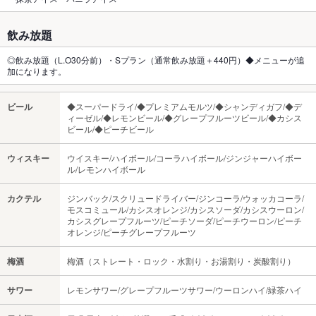
飲み放題
◎飲み放題（L.O30分前）・Sプラン（通常飲み放題＋440円）◆メニューが追
加になります。
ビール
◆スーパードライ/◆プレミアムモルツ/◆シャンディガフ/◆デ
ィーゼル/◆レモンビール/◆グレープフルーツビール/◆カシス
ビール/◆ピーチビール
ウィスキー
ウイスキー/ハイボール/コーラハイボール/ジンジャーハイボー
ル/レモンハイボール
カクテル
ジンバック/スクリュードライバー/ジンコーラ/ウォッカコーラ/
モスコミュール/カシスオレンジ/カシスソーダ/カシスウーロン/
カシスグレープフルーツ/ピーチソーダ/ピーチウーロン/ピーチ
オレンジ/ピーチグレープフルーツ
梅酒
梅酒（ストレート・ロック・水割り・お湯割り・炭酸割り）
サワー
レモンサワー/グレープフルーツサワー/ウーロンハイ/緑茶ハイ