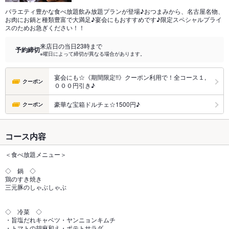
バラエティ豊かな食べ放題飲み放題プランが登場♪おつまみから、名古屋名物、
お肉にお鍋と種類豊富で大満足♪宴会にもおすすめです♪限定スペシャルプライ
スのためお急ぎください！！
来店日の当日23時まで
予約締切
※曜日によって締切が異なる場合があります。
宴会にも☆《期間限定!!》クーポン利用で！全コース１,
クーポン
０００円引き♪
豪華な宝箱ドルチェ☆1500円♪
クーポン
コース内容
＜食べ放題メニュー＞
◇ 鍋 ◇
鶏のすき焼き
三元豚のしゃぶしゃぶ
◇ 冷菜 ◇
・旨塩だれキャベツ・ヤンニョンキムチ
・トマトの胡麻和え・ポテトサラダ