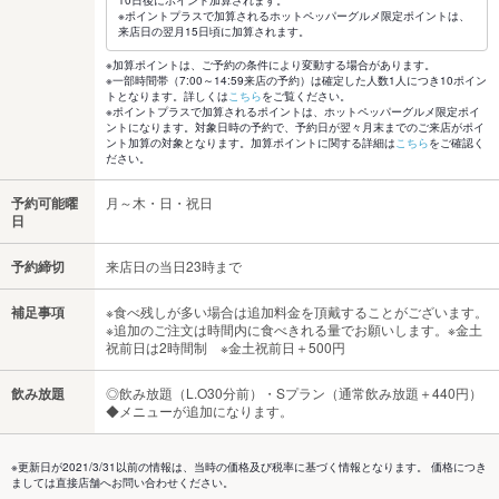
10日後にポイント加算されます。
※ポイントプラスで加算されるホットペッパーグルメ限定ポイントは、
来店日の翌月15日頃に加算されます。
※加算ポイントは、ご予約の条件により変動する場合があります。
※一部時間帯（7:00～14:59来店の予約）は確定した人数1人につき10ポイン
トとなります。詳しくは
こちら
をご覧ください。
※ポイントプラスで加算されるポイントは、ホットペッパーグルメ限定ポイ
ントになります。対象日時の予約で、予約日が翌々月末までのご来店がポイ
ント加算の対象となります。加算ポイントに関する詳細は
こちら
をご確認く
ださい。
予約可能曜
月～木・日・祝日
日
予約締切
来店日の当日23時まで
補足事項
※食べ残しが多い場合は追加料金を頂戴することがございます。
※追加のご注文は時間内に食べきれる量でお願いします。※金土
祝前日は2時間制 ※金土祝前日＋500円
飲み放題
◎飲み放題（L.O30分前）・Sプラン（通常飲み放題＋440円）
◆メニューが追加になります。
※更新日が2021/3/31以前の情報は、当時の価格及び税率に基づく情報となります。 価格につき
ましては直接店舗へお問い合わせください。