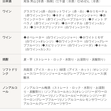
日本酒
尾張 男山 [冷酒・熱燗］/三千盛〔冷酒〕/ひめぜん〔冷酒〕
ワイン
グラスワイン(赤・白)/ホットワイン（赤・白）/◆カリモーチョ
（赤ワイン+コーラ）/◆キティ（赤ワイン+ジンジャー）/◆赤
ワインクーラー（赤ワイン+グレープフルーツ）/◆ティント デ
ベラノ（赤ワイン+ソーダ）/◆カーディナル（赤ワイン+カシ
ス）/◆コークスプリッツァー（白ワイン+コーラ）
ワイン
◆オペレーター（白ワイン+ジンジャー）/◆ホワイトミモザ
（白ワイン+オレンジ）/◆白ワインクーラー（白ワイン+グレー
プフルーツ）/◆スピリッツァー（白ワイン+ソーダ）/◆キール
（白ワイン+カシス）
焼酎
麦・芋（ストレート・ロック・水割り・お湯割り・炭酸割り）
ソフトドリ
烏龍茶（アイス・ホット）/緑茶（アイス・ホット）/オレンジジ
ンク
ュース/コーラ/ジンジャーエール/グレープフルーツジュース/炭
酸水
ノンアルコ
ノンアルコール梅酒 （ストレート・ロック・水割り・お湯割
ール
り・炭酸割り）/ノンアルコールカシス(オレンジ/ソーダ/ウーロ
ン/グレープフルーツ)/ノンアルコールピーチ(オレンジ/ソーダ/
ウーロン/グレープフルーツ)/ノンアルコールレモンサワー/ノン
アルコールグレープフルーツサワー