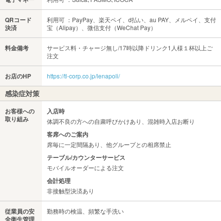
QRコード
利用可 ：PayPay、楽天ペイ、d払い、au PAY、メルペイ、支付
決済
宝（Alipay）、微信支付（WeChat Pay）
料金備考
サービス料・チャージ無し/17時以降ドリンク1人様１杯以上ご
注文
お店のHP
https://tl-corp.co.jp/lenapoli/
感染症対策
お客様への
入店時
取り組み
体調不良の方への自粛呼びかけあり、混雑時入店お断り
客席へのご案内
席毎に一定間隔あり、他グループとの相席禁止
テーブル/カウンターサービス
モバイルオーダーによる注文
会計処理
非接触型決済あり
従業員の安
勤務時の検温、頻繁な手洗い
全衛生管理