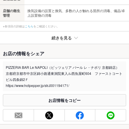
店舗の衛生
換気設備の設置と換気、多数の人が触れる箇所の消毒、備品/卓
管理
上設置物の消毒
※各項目の詳細は
こちら
をご確認ください。
続きを見る
たばこ
お店の情報をシェア
禁煙・喫煙
全席禁煙
PIZZERIA BAR Le NAPOLI（ピッツェリア バール レ・ナポリ 京都錦店）
喫煙専用室
なし
京都府京都市中京区錦小路通東洞院東入ル西魚屋町604 ファーストコート
ビル四条錦2Ｆ
※2020年4月1日～受動喫煙対策に関する法律が施行されています。正しい情報はお店へお問い
https://www.hotpepper.jp/strJ001194171/
合わせください。
お席
お店情報をコピー
総席数
50席
最大宴会収
50人(40名様（着席時）50名様（立食時）)
容人数