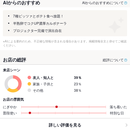
AIからのおすすめ
AIからのおすすめについて
7種ピッツァとポテト食べ放題！
半熟卵でコクUP濃厚カルボナーラ
プロジェクター完備で演出自在
※AIによる要約のため、不正確な情報が含まれる場合があります。掲載情報全文と併せてご確認
ください。
お店の総評
総評について
来店シーン
友人・知人と
39％
家族・子供と
23％
その他
38％
お店の雰囲気
にぎやか
落ち着いた
普段使い
特別な日
詳しい評価を見る