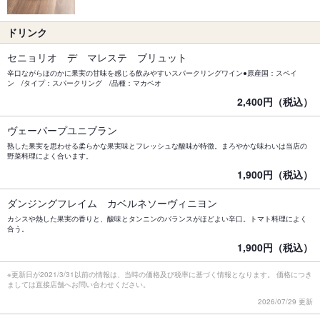
ドリンク
セニョリオ デ マレステ ブリュット
辛口ながらほのかに果実の甘味を感じる飲みやすいスパークリングワイン●原産国：スペイ
ン /タイプ：スパークリング /品種：マカベオ
2,400円（税込）
ヴェーパープユニブラン
熟した果実を思わせる柔らかな果実味とフレッシュな酸味が特徴。まろやかな味わいは当店の
野菜料理によく合います。
1,900円（税込）
ダンジングフレイム カベルネソーヴィニヨン
カシスや熱した果実の香りと、酸味とタンニンのバランスがほどよい辛口。トマト料理によく
合う。
1,900円（税込）
※更新日が2021/3/31以前の情報は、当時の価格及び税率に基づく情報となります。 価格につき
ましては直接店舗へお問い合わせください。
2026/07/29 更新