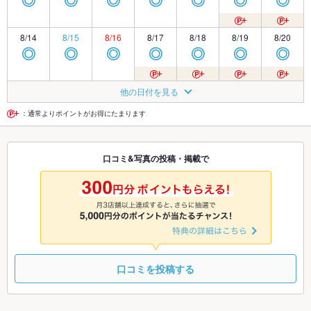
◎
◎
◎
◎
◎
◎
◎
8/14
8/15
8/16
8/17
8/18
8/19
8/20
◎
◎
◎
◎
◎
◎
◎
8/21
8/22
8/23
8/24
8/25
8/26
8/27
他の日付を見る
◎
◎
◎
◎
◎
◎
◎
：通常よりポイントがお得にたまります
8/28
8/29
8/30
8/31
9/1
9/2
9/3
口コミ&写真の投稿・掲載で
◎
◎
◎
◎
◎
◎
◎
9/4
9/5
9/6
9/7
9/8
9/9
9/10
◎
◎
◎
◎
◎
◎
◎
口コミを投稿する