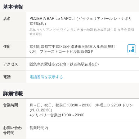
基本情報
店名
PIZZERIA BAR Le NAPOLI（ピッツェリア バール レ・ナポリ
京都錦店）
烏丸 イタリアン ピザ ワイン ランチ 食べ放題 飲み放題 誕生日 女子会 貸切
歓送迎会
住所
京都府京都市中京区錦小路通東洞院東入ル西魚屋町
604 ファーストコートビル四条錦2Ｆ
アクセス
阪急烏丸駅徒歩2分/地下鉄四条駅徒歩2分/
電話
電話番号を表示する
詳細情報
営業時間
月～日、祝日、祝前日: 08:00～23:00 （料理L.O. 22:30 ドリン
クL.O. 22:30）
※デリバリー営業は10:00～23:00
お問い合わ
営業時間内
せ時間