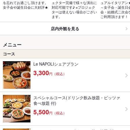
を忘れてお過ごし頂けます。
ェクター完備で様々な演出に
ュアルイタリアン
女子会や誕生日会に大好評★
対応可能です♪ ※プロジェク
～女子会・誕生日
ターは使えない場合がござい
会・結婚式二次会
ます。
ご利用頂けます！
店内外観を見る
メニュー
コース
Le NAPOLIシェアプラン
3,300
円（税込）
スペシャルコース(ドリンク飲み放題・ピッツァ
食べ放題 付)
5,500
円（税込）