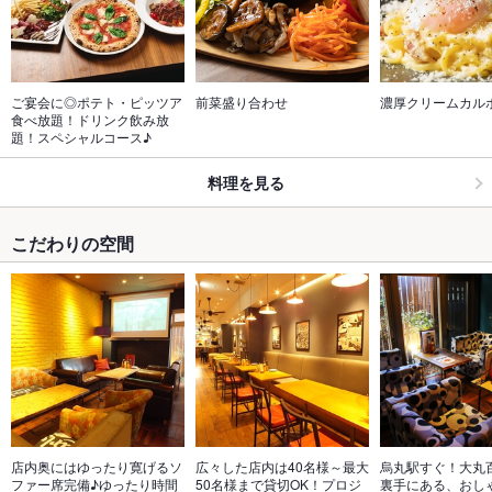
ご宴会に◎ポテト・ピッツア
前菜盛り合わせ
濃厚クリームカル
食べ放題！ドリンク飲み放
題！スペシャルコース♪
料理を見る
こだわりの空間
店内奥にはゆったり寛げるソ
広々した店内は40名様～最大
烏丸駅すぐ！大丸
ファー席完備♪ゆったり時間
50名様まで貸切OK！プロジ
裏手にある、おし