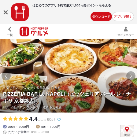
はじめてのアプリ予約で最大
1,000円分ポイントもらえる
ダウンロード
アプリで開く
一覧
マイメニュー
イタリアン・フレンチ | 四条烏丸 | 京都府
PIZZERIA BAR Le NAPOLI（ピッツェリア バール レ・ナ
ポリ 京都錦店）
烏丸 イタリアン ランチ 食べ放題 飲み放題
4.4
605
口コミ
件
2001～3000円
501～1000円
ただいま営業中
8:00～23:00