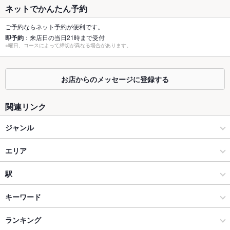
個室
ネットでかんたん予約
なし
ご予約ならネット予約が便利です。
座敷
なし
即予約
：来店日の当日21時まで受付
※曜日、コースによって締切が異なる場合があります。
掘りごたつ
なし
カウンター
あり
お店からのメッセージに登録する
ソファー
あり
関連リンク
テラス席
なし
ジャンル
貸切
貸切可
イタリアン・フレンチ
エリア
設備
Wi-Fi
あり
イタリアン
四条烏丸
駅
バリアフリ
なし
烏丸御池・四条烏丸 × イタリアン・フレンチ
四条烏丸 × イタリアン・フレンチ
烏丸駅
キーワード
ー
烏丸御池・四条烏丸 × イタリアン
四条烏丸 × イタリアン
烏丸御池駅
ランキング
エビ料理
カキ料理・オイスター
ローストビーフ
フライドポテト
駐車場
なし