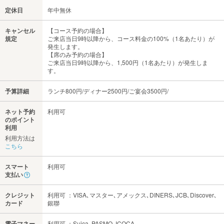
定休日
年中無休
キャンセル
【コース予約の場合】
規定
ご来店当日9時以降から、コース料金の100%（1名あたり）が
発生します。
【席のみ予約の場合】
ご来店当日9時以降から、1,500円（1名あたり）が発生しま
す。
予算詳細
ランチ800円/ディナー2500円/ご宴会3500円/
ネット予約
利用可
のポイント
利用
利用方法は
こちら
スマート
利用可
支払い
クレジット
利用可 ：VISA､マスター､アメックス､DINERS､JCB､Discover､
カード
銀聯
電子マネー
利用可 ：Suica､PASMO､ICOCA