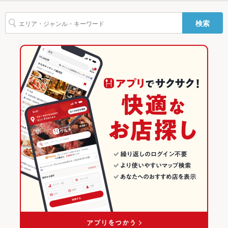
ソーセージ
チョリソー
湯葉料理
シーフード
バーニャカウダ
リゾット
TV・プロジ
あり
烏丸駅 × イタリアン・フレンチ
四条烏丸 × ダイニングバー・バル
四条駅
京都のグルメランキング
ェクタ
検索
パスタ
カルボナーラ
ペペロンチーノ
ジェノベーゼ
ボロネーゼ
烏丸駅 × イタリアン
四条烏丸 × スペインバル・イタリアンバール
京都のイタリアン・フレンチランキング
英語メニュ
あり
冷製パスタ
タリアータ
ピザ
マルゲリータ
ケーキ
アヒージョ
ー
ダイニングバー・バル
京都
京都のイタリアンランキング
生ハム
チーズケーキ
ジェラート
その他設備
カウンター席コンセントあり（その他の席はお問い合わせくだ
さい）
スペインバル・イタリアンバール
京都 × イタリアン・フレンチ
烏丸御池・四条烏丸のグルメランキング
その他
烏丸御池・四条烏丸 × ダイニングバー・バル
京都 × イタリアン
烏丸御池・四条烏丸のイタリアン・フレンチランキング
飲み放題
あり
烏丸御池・四条烏丸 × スペインバル・イタリアンバール
京都 × ダイニングバー・バル
烏丸御池・四条烏丸のイタリアンランキング
食べ放題
あり
烏丸駅 × ダイニングバー・バル
京都 × スペインバル・イタリアンバール
四条烏丸のグルメランキング
お酒
カクテル充実、ワイン充実
烏丸駅 × スペインバル・イタリアンバール
四条烏丸のイタリアン・フレンチランキング
お子様連れ
お子様連れOK
四条烏丸のイタリアンランキング
ウェディン
－
グパーティ
ー二次会