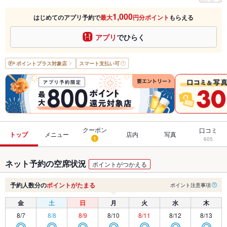
1,000
はじめてのアプリ予約で
最大
円分ポイント
もらえる
アプリ
でひらく
ポイントプラス
対象店
スマート支払い可
クーポン
口コミ
トップ
メニュー
店内
写真
1
605
ネット予約の空席状況
ポイントがつかえる
予約人数分の
ポイントがたまる
ポイント注意事項
金
土
日
月
火
水
木
8/7
8/8
8/9
8/10
8/11
8/12
8/13