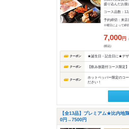
盛り込んだお腹
コース品数：1
予約締切：来店
※曜日によって締
7,000
円
(税込)
★誕生日・記念日に★デザ
クーポン
【飲み放題付コース限定】5
クーポン
ホットペッパー限定のコー
クーポン
ださい！
【全13品】プレミアム★比内地鶏
0円→7500円