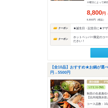
※曜日によって締
8,800
円
8,800円（税込）
★誕生日・記念日に★デザ
クーポン
ホットペッパー限定のコー
クーポン
ださい！
【全10品】おすすめ★お鍋が選べ
円→5500円
秋田の生産責任
【比内地鶏水炊
コース品数：1