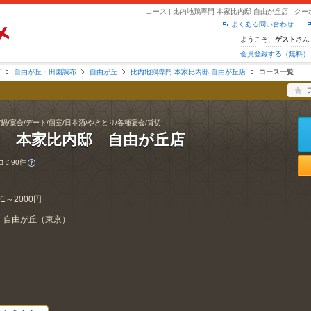
コース | 比内地鶏専門 本家比内邸 自由が丘店 - 
よくある問い合わせ
ようこそ、
さん
ゲスト
会員登録する（無料）
京
自由が丘・田園調布
自由が丘
比内地鶏専門 本家比内邸 自由が丘店
コース一覧
/鍋/宴会/デート/個室/日本酒/やきとり/各種宴会/貸切
門 本家比内邸 自由が丘店
コミ90件
01～2000円
自由が丘
（
東京
）