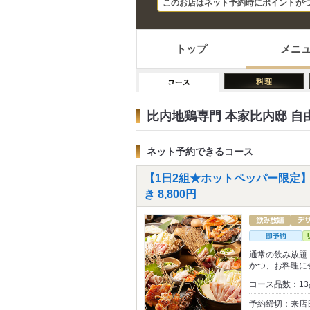
このお店はネット予約時にポイントが
トップ
メニ
比内地鶏専門 本家比内邸 自
ネット予約できるコース
【1日2組★ホットペッパー限定】
き 8,800円
通常の飲み放題
かつ、お料理に
コース品数：13
予約締切：来店