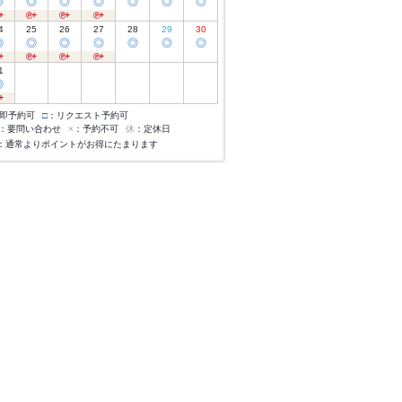
◎
◎
◎
◎
◎
◎
◎
4
25
26
27
28
29
30
◎
◎
◎
◎
◎
◎
◎
1
◎
即予約可
□
：リクエスト予約可
：要問い合わせ
×
：予約不可
休
：定休日
：通常よりポイントがお得にたまります