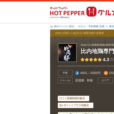
前のページへ戻る
グルメ・予約情報 全国
東
自由が丘駅から徒歩2分♪個室自慢の居酒屋
自由が丘/居酒屋/焼鳥/鳥料理
比内地鶏専
4.3
口
4001～5000円
15
予算
居酒屋
和食
ジャンル
エリア
口コミ投稿特典対象店
ポイントプラス対象店