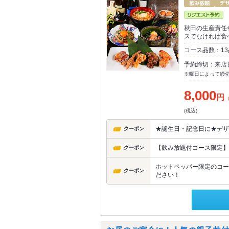
秋田の生産責任
スでなければ食
コース品数：1
予約締切：来店
※曜日によって締
8,000
円
(税込)
★誕生日・記念日に★デザ
クーポン
【飲み放題付コース限定】5
クーポン
ホットペッパー限定のコー
クーポン
ださい！