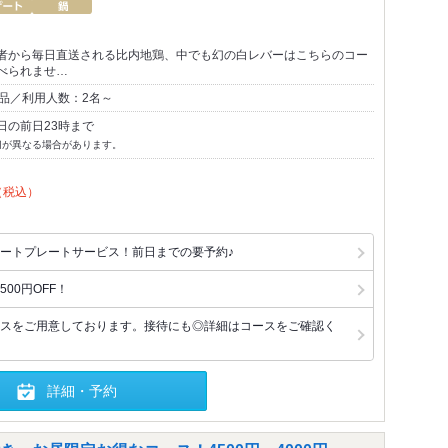
者から毎日直送される比内地鶏、中でも幻の白レバーはこちらのコー
べられませ…
3品／利用人数：2名～
日の前日23時まで
切が異なる場合があります。
（税込）
ートプレートサービス！前日までの要予約♪
00円OFF！
スをご用意しております。接待にも◎詳細はコースをご確認く
詳細・予約