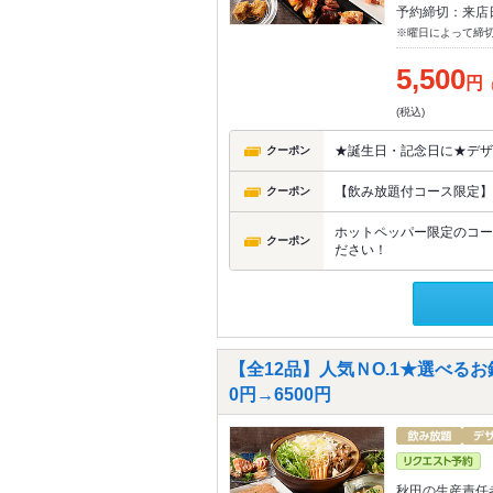
予約締切：来店
※曜日によって締
5,500
円
(税込)
★誕生日・記念日に★デザ
クーポン
【飲み放題付コース限定】5
クーポン
ホットペッパー限定のコー
クーポン
ださい！
【全12品】人気ＮO.1★選べるお
0円→6500円
秋田の生産責任