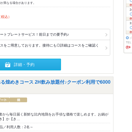
切が異なる場合があります。
2
（税込）
3
ートプレートサービス！前日までの要予約♪
◎
：
TEL
スをご用意しております。接待にも◎詳細はコースをご確認く
詳細・予約
る煌めきコース 2H飲み放題付♪クーポン利用で6000
者から毎日届く新鮮な比内地鶏をお手頃な価格で楽しめます。お鍋が
き】か【き…
0品／利用人数：2名～