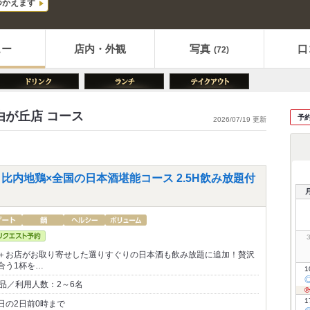
つかえます
ュー
店内・外観
写真
口
(72)
由が丘店 コース
予
2026/07/19 更新
比内地鶏×全国の日本酒堪能コース 2.5H飲み放題付
＋お店がお取り寄せした選りすぐりの日本酒も飲み放題に追加！贅沢
合う1杯を…
1
品／利用人数：2～6名
1
日の2日前0時まで