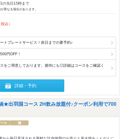
日の当日15時まで
切が異なる場合があります。
（税込）
ートプレートサービス！前日までの要予約♪
00円OFF！
スをご用意しております。接待にも◎詳細はコースをご確認く
詳細・予約
鍋★出羽国コース 2H飲み放題付♪クーポン利用で700
者から毎日直送される新鮮な比内地鶏のお造りと炭火焼をふんだんに