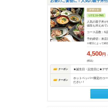
お昼のご宴会に！人気の親子丼付き
人気の親子丼が
値段も抑えめで
コース品数：6
予約締切：来店
※曜日によって締
4,500
円
(税込)
★誕生日・記念日に★デザ
クーポン
ホットペッパー限定のコー
クーポン
ださい！