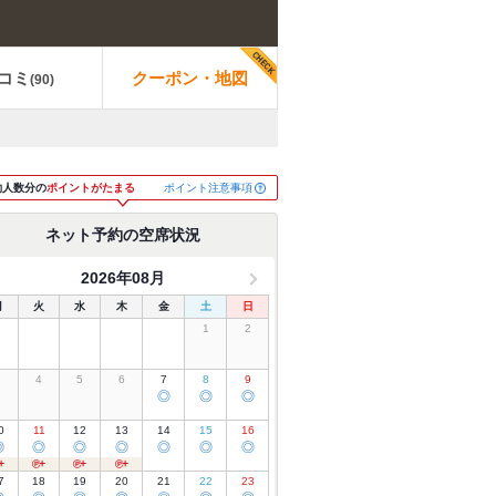
コミ
クーポン・地図
(
90
)
ポイント注意事項
約人数分の
ポイントがたまる
ネット予約の空席状況
2026年08月
月
火
水
木
金
土
日
1
2
3
4
5
6
7
8
9
◎
◎
◎
0
11
12
13
14
15
16
◎
◎
◎
◎
◎
◎
◎
7
18
19
20
21
22
23