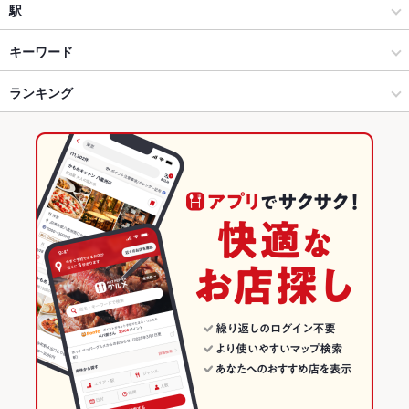
創作
松本駅
駅
海鮮
松本駅 × 居酒屋
北松本駅
キーワード
松本市 × 居酒屋
松本駅 × 創作
西松本駅
ランキング
からあげ
お茶漬け
馬刺し
カニ料理
フライドポテト
焼きそば
つくね
もつ鍋
ステーキ
ピザ
餃子
チャーハン
牛タン
松本市 × 創作
松本駅 × 海鮮
松本駅
長野のグルメランキング
ジンギスカン
パフェ
デザート
ハラミステーキ
あさりラーメン
松本市 × 海鮮
長野
長野の居酒屋ランキング
松本駅 × 居酒屋
長野 × 居酒屋
松本市のグルメランキング
松本駅 × 創作
長野 × 創作
松本市の居酒屋ランキング
松本駅 × 海鮮
長野 × 海鮮
松本駅のグルメランキング
松本駅の居酒屋ランキング