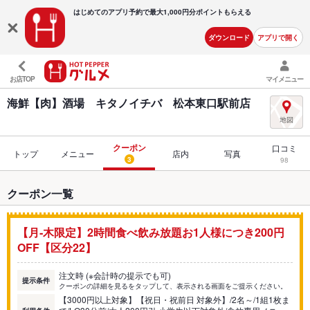
はじめてのアプリ予約で最大
1,000円分ポイントもらえる
ダウンロード
アプリで開く
お店TOP
マイメニュー
海鮮【肉】酒場 キタノイチバ 松本東口駅前店
クーポン
口コミ
トップ
メニュー
店内
写真
3
98
クーポン一覧
【月‐木限定】2時間食べ飲み放題お1人様につき200円
OFF【区分22】
注文時 (※会計時の提示でも可)
提示条件
クーポンの詳細を見るをタップして、表示される画面をご提示ください。
【3000円以上対象】【祝日・祝前日 対象外】/2名～/1組1枚ま