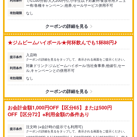
で/LO30分前/大人200円引,小学生以下対象外/食放専用メニュ
利用条件
ー有/各種キャンペーン,他券,セールサービス併用不可
なし
有効期限
クーポンの詳細を見る
★ジムビームハイボール★何杯飲んでも1杯88円♪
入店時
提示条件
クーポンの詳細を見るをタップして、表示される画面をご提示ください。
対象ドリンク:ジムビームハイボール/当社食事券,他値引,セー
利用条件
ル,キャンペーンとの併用不可
なし
有効期限
クーポンの詳細を見る
お会計金額1,000円OFF【区分65】または500円
OFF【区分72】※利用金額の条件あり
注文時 (※会計時の提示でも利用可)
提示条件
クーポンの詳細を見るをタップして、表示される画面をご提示ください。