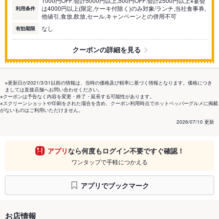
1000円OFF:会計5000円以上,500円OFF:会計2500円以上※宴会
は4000円以上(限定,ケーキ付除く)のみ対象/ランチ,当社食事券,
利用条件
他値引,食放,飲放,セール,キャンペーンとの併用不可
なし
有効期限
クーポンの詳細を見る
※更新日が2021/3/31以前の情報は、当時の価格及び税率に基づく情報となります。価格につき
ましては直接店舗へお問い合わせください。
※クーポンは予告なく内容を変更・終了・延長する可能性があります。
※スクリーンショットや印刷をされた場合を含め、クーポン利用時点でホットペッパーグルメに掲載
がないものはご利用いただけません。
2026/07/10 更新
アプリ
なら何度もログイン不要ですぐ確認！
ワンタップで手軽につかえる
アプリでブックマーク
お店情報