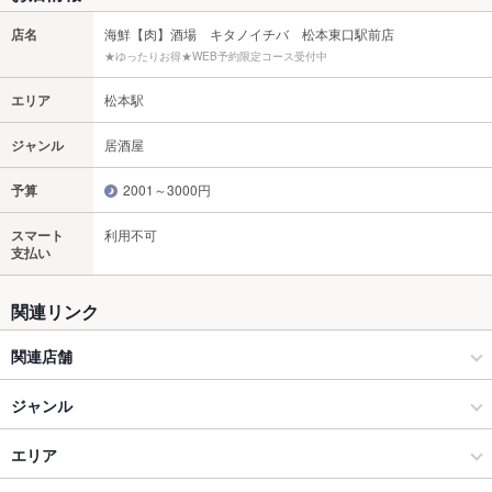
店名
海鮮【肉】酒場 キタノイチバ 松本東口駅前店
★ゆったりお得★WEB予約限定コース受付中
エリア
松本駅
ジャンル
居酒屋
予算
2001～3000円
スマート
利用不可
支払い
関連リンク
関連店舗
キタノイチバ
ジャンル
居酒屋
エリア