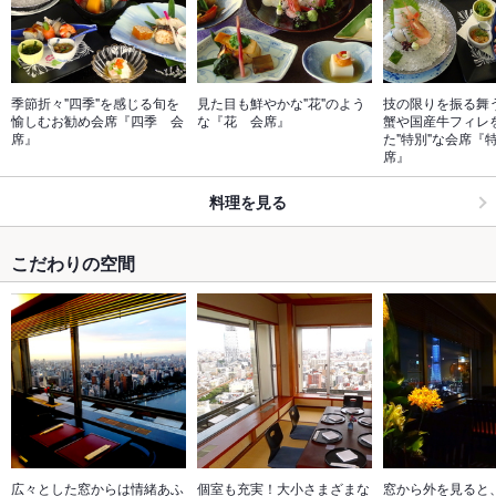
季節折々"四季"を感じる旬を
見た目も鮮やかな"花"のよう
技の限りを振る舞
愉しむお勧め会席『四季　会
な『花　会席』
蟹や国産牛フィレ
席』
た"特別"な会席『
席』
料理を見る
こだわりの空間
広々とした窓からは情緒あふ
個室も充実！大小さまざまな
窓から外を見ると