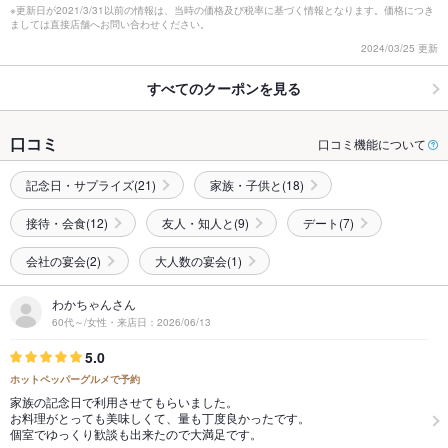
※更新日が2021/3/31以前の情報は、当時の価格及び税率に基づく情報となります。価格につき
ましては直接店舗へお問い合わせください。
2024/03/25 更新
すべてのクーポンを見る
口コミ
口コミ機能について
記念日・サプライズ(21)
家族・子供と(18)
接待・会食(12)
友人・知人と(9)
デート(7)
会社の宴会(2)
大人数の宴会(1)
わかちゃんさん
60代～/女性・来店日：2026/06/13
5.0
ホットペッパーグルメで予約
家族の記念日で利用させてもらいました。
お料理がとっても美味しくて、量も丁度良かったです。
個室でゆっくり歓談も出来たので大満足です。