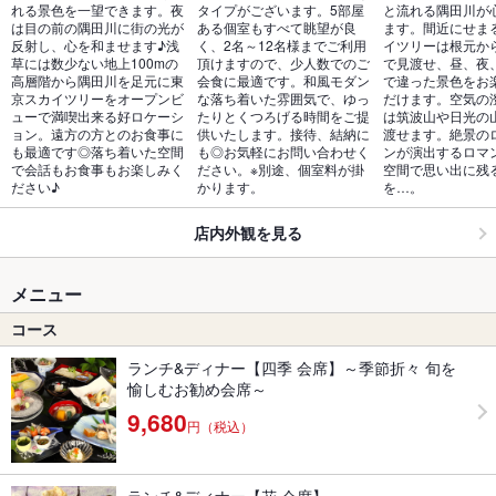
れる景色を一望できます。夜
タイプがございます。5部屋
と流れる隅田川が
は目の前の隅田川に街の光が
ある個室もすべて眺望が良
ます。間近にせま
反射し、心を和ませます♪浅
く、2名～12名様までご利用
イツリーは根元か
草には数少ない地上100mの
頂けますので、少人数でのご
で見渡せ、昼、夜
高層階から隅田川を足元に東
会食に最適です。和風モダン
で違った景色をお
京スカイツリーをオープンビ
な落ち着いた雰囲気で、ゆっ
だけます。空気の
ューで満喫出来る好ロケーシ
たりとくつろげる時間をご提
は筑波山や日光の
ョン。遠方の方とのお食事に
供いたします。接待、結納に
渡せます。絶景の
も最適です◎落ち着いた空間
も◎お気軽にお問い合わせく
ンが演出するロマ
で会話もお食事もお楽しみく
ださい。※別途、個室料が掛
空間で思い出に残
ださい♪
かります。
を…。
店内外観を見る
メニュー
コース
ランチ&ディナー【四季 会席】～季節折々 旬を
愉しむお勧め会席～
9,680
円（税込）