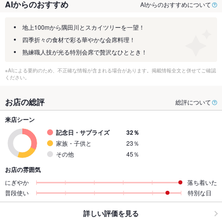
AIからのおすすめ
AIからのおすすめについて
地上100mから隅田川とスカイツリーを一望！
四季折々の食材で彩る華やかな会席料理！
熟練職人技が光る特別会席で贅沢なひととき！
※AIによる要約のため、不正確な情報が含まれる場合があります。掲載情報全文と併せてご確認
ください。
お店の総評
総評について
来店シーン
記念日・サプライズ
32％
家族・子供と
23％
その他
45％
お店の雰囲気
にぎやか
落ち着いた
普段使い
特別な日
詳しい評価を見る