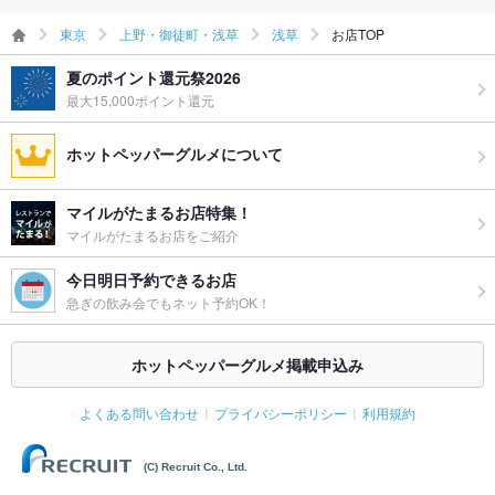
プライズ対
応
東京
上野・御徒町・浅草
浅草
お店TOP
備考
－
夏のポイント還元祭2026
最大15,000ポイント還元
ホットペッパーグルメについて
マイルがたまるお店特集！
マイルがたまるお店をご紹介
今日明日予約できるお店
急ぎの飲み会でもネット予約OK！
ホットペッパーグルメ掲載申込み
よくある問い合わせ
プライバシーポリシー
利用規約
(C) Recruit Co., Ltd.