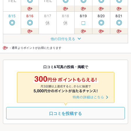
TEL
TEL
◎
◎
◎
◎
◎
8/15
8/16
8/17
8/18
8/19
8/20
8/21
休
休
◎
◎
□
◎
◎
8/22
8/23
8/24
8/25
8/26
8/27
8/28
他の日付を見る
休
◎
◎
◎
◎
◎
◎
：通常よりポイントがお得にたまります
8/29
8/30
8/31
9/1
9/2
9/3
9/4
口コミ&写真の投稿・掲載で
休
休
◎
◎
◎
◎
◎
9/5
9/6
9/7
9/8
9/9
9/10
9/11
休
◎
◎
◎
◎
◎
◎
口コミを投稿する