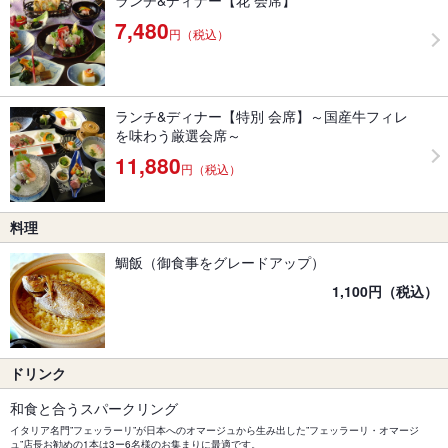
ランチ&ディナー【花 会席】
7,480
円（税込）
ランチ&ディナー【特別 会席】～国産牛フィレ
を味わう厳選会席～
11,880
円（税込）
料理
鯛飯（御食事をグレードアップ）
1,100円（税込）
ドリンク
和食と合うスパークリング
イタリア名門”フェッラーリ”が日本へのオマージュから生み出した”フェッラーリ・オマージ
ュ”店長お勧めの1本は3ー6名様のお集まりに最適です。