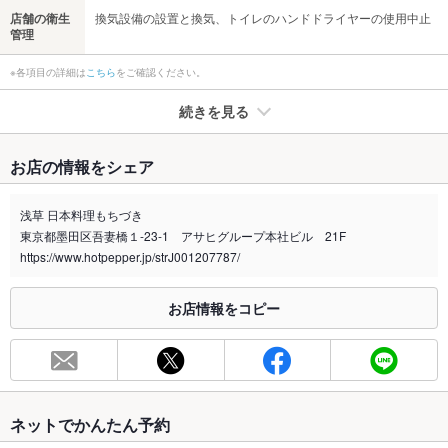
店舗の衛生
換気設備の設置と換気、トイレのハンドドライヤーの使用中止
管理
※各項目の詳細は
こちら
をご確認ください。
続きを見る
たばこ
お店の情報をシェア
禁煙・喫煙
全席禁煙
浅草 日本料理もちづき
喫煙専用室
なし
東京都墨田区吾妻橋１-23-1 アサヒグループ本社ビル 21F
https://www.hotpepper.jp/strJ001207787/
※2020年4月1日～受動喫煙対策に関する法律が施行されています。正しい情報はお店へお問い
合わせください。
お店情報をコピー
お席
総席数
80席
最大宴会収
50人
容人数
ネットでかんたん予約
個室
あり ：和室（テーブル・椅子）4部屋。2～16名様までご利用可