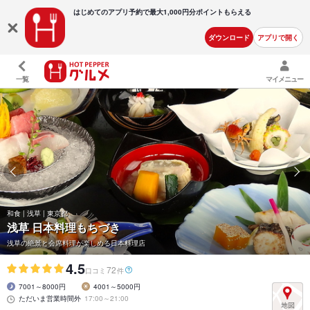
はじめてのアプリ予約で最大
1,000円分ポイントもらえる
ダウンロード
アプリで開く
一覧
マイメニュー
和食 | 浅草 | 東京都
浅草 日本料理もちづき
浅草の絶景と会席料理が楽しめる日本料理店
4.5
72
口コミ
件
7001～8000円
4001～5000円
ただいま営業時間外
17:00～21:00