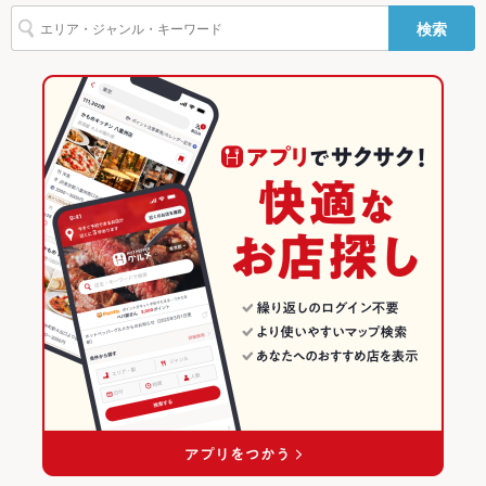
浅草駅 × 和食
浅草 × 創作料理
東京のグルメランキング
検索
駐車場
あり ：施設地下1階コインパーキング（半額負担）
浅草駅 × 日本料理・懐石・割烹
浅草 × 和風
東京の和食ランキング
英語メニュ
あり
ー
創作料理
東京
東京の日本料理・懐石・割烹ランキング
その他設備
－
和風
東京 × 和食
上野・御徒町・浅草のグルメランキング
その他
上野・御徒町・浅草 × 創作料理
東京 × 日本料理・懐石・割烹
上野・御徒町・浅草の和食ランキング
飲み放題
あり
上野・御徒町・浅草 × 和風
東京 × 創作料理
上野・御徒町・浅草の日本料理・懐石・割烹ランキング
食べ放題
なし
浅草駅 × 創作料理
東京 × 和風
浅草のグルメランキング
お酒
焼酎充実、日本酒充実
浅草駅 × 和風
浅草の和食ランキング
お子様連れ
お子様連れOK
浅草の日本料理・懐石・割烹ランキング
ウェディン
－
グパーティ
ー二次会
お祝い・サ
可