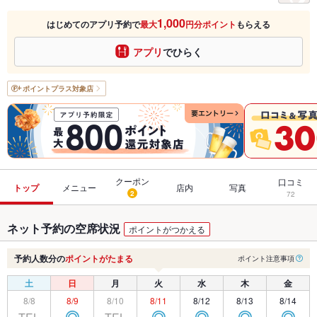
1,000
はじめてのアプリ予約で
最大
円分ポイント
もらえる
アプリ
でひらく
ポイントプラス
対象店
クーポン
口コミ
トップ
メニュー
店内
写真
2
72
ネット予約の空席状況
ポイントがつかえる
予約人数分の
ポイントがたまる
ポイント注意事項
土
日
月
火
水
木
金
8/8
8/9
8/10
8/11
8/12
8/13
8/14