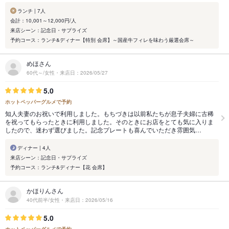
ランチ | 7人
会計：10,001～12,000円/人
来店シーン：記念日・サプライズ
予約コース：ランチ&ディナー【特別 会席】～国産牛フィレを味わう厳選会席～
めほさん
60代～/女性・来店日：2026/05/27
5.0
ホットペッパーグルメで予約
知人夫妻のお祝いで利用しました。もちづきは以前私たちが息子夫婦に古稀
を祝ってもらったときに利用しました。そのときにお店をとても気に入りま
したので、迷わず選びました。記念プレートも喜んでいただき雰囲気…
ディナー | 4人
来店シーン：記念日・サプライズ
予約コース：ランチ&ディナー【花 会席】
かほりんさん
40代前半/女性・来店日：2026/05/16
5.0