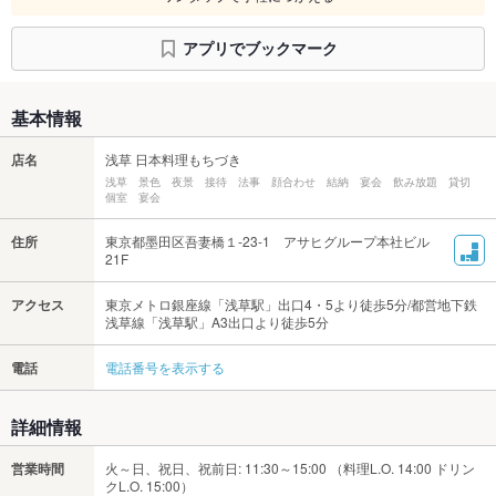
アプリでブックマーク
基本情報
店名
浅草 日本料理もちづき
浅草 景色 夜景 接待 法事 顔合わせ 結納 宴会 飲み放題 貸切
個室 宴会
住所
東京都墨田区吾妻橋１-23-1 アサヒグループ本社ビル
21F
アクセス
東京メトロ銀座線「浅草駅」出口4・5より徒歩5分/都営地下鉄
浅草線「浅草駅」A3出口より徒歩5分
電話
電話番号を表示する
詳細情報
営業時間
火～日、祝日、祝前日: 11:30～15:00 （料理L.O. 14:00 ドリン
クL.O. 15:00）