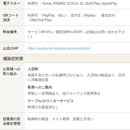
電子マネー
利用可 ：Suica､PASMO､ICOCA､iD､QUICPay､ApplePay
QRコード
利用可 ：PayPay、d払い、支付宝（Alipay）、微信支付
決済
（WeChat Pay）
料金備考
サービス料10%／個室室料4,400円～(詳細はお問い合わせ下さ
い)
お店のHP
https://restaurant-alaska.com/mochizuki/
感染症対策
お客様への
入店時
取り組み
体調不良の方への自粛呼びかけあり、入店時の検温あり、店内
に消毒液設置
客席へのご案内
席毎に一定間隔あり、他グループとの相席禁止
テーブル/カウンターサービス
料理の大皿提供なし
従業員の安
勤務時の検温、マスク着用、頻繁な手洗い
全衛生管理