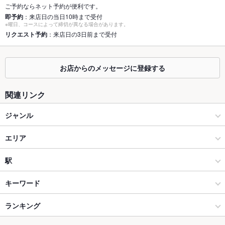
能。別途、室料がかかります。
ご予約ならネット予約が便利です。
即予約
：来店日の当日10時まで受付
※曜日、コースによって締切が異なる場合があります。
座敷
なし ：個室6名様。別途、室料がかかります。
リクエスト予約
：来店日の3日前まで受付
掘りごたつ
なし
カウンター
なし
お店からのメッセージに登録する
ソファー
なし
関連リンク
テラス席
なし
ジャンル
貸切
貸切不可 ：30名様～50名様まで貸切可能。要相談。
和食
エリア
夜景がきれ
あり
いなお席
日本料理・懐石・割烹
浅草
駅
設備
上野・御徒町・浅草 × 和食
浅草 × 和食
浅草駅
キーワード
Wi-Fi
あり
上野・御徒町・浅草 × 日本料理・懐石・割烹
浅草 × 日本料理・懐石・割烹
本所吾妻橋駅
ランキング
カニ料理
刺身
日本料理
ふぐ・てっちり
そば
ステーキ
バリアフリ
あり ：車いすで入店可 車いすでトイレ利用可 ※バリアフリーの
ー
詳細はお店にお問合せください