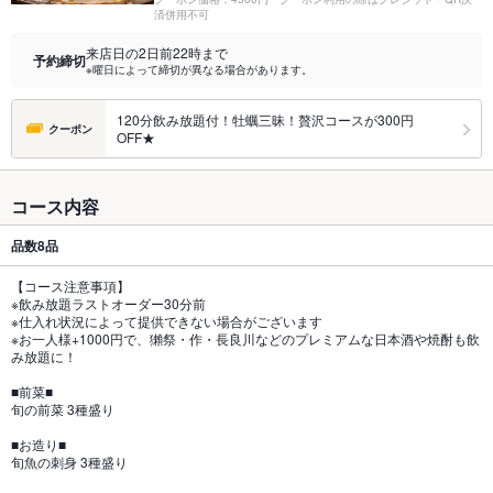
済併用不可
来店日の2日前22時まで
予約締切
※曜日によって締切が異なる場合があります。
120分飲み放題付！牡蠣三昧！贅沢コースが300円
クーポン
OFF★
コース内容
品数
8品
【コース注意事項】
※飲み放題ラストオーダー30分前
※仕入れ状況によって提供できない場合がございます
※お一人様+1000円で、獺祭・作・長良川などのプレミアムな日本酒や焼酎も飲
み放題に！
■前菜■
旬の前菜 3種盛り
■お造り■
旬魚の刺身 3種盛り