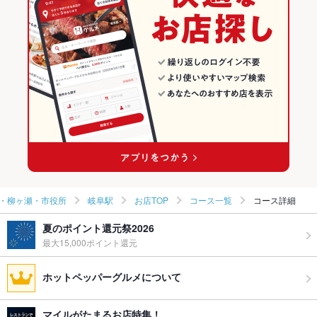
鍋
岐阜 × 居酒屋
岐阜駅周辺・柳ヶ瀬・市役所のグルメランキング
岐阜駅周辺・柳ヶ瀬・市役所 × 和食
岐阜 × 海鮮
岐阜駅周辺・柳ヶ瀬・市役所の居酒屋ランキング
岐阜駅周辺・柳ヶ瀬・市役所 × 鍋
岐阜 × 和食
岐阜駅周辺・柳ヶ瀬・市役所の海鮮ランキング
岐阜駅 × 和食
岐阜 × 鍋
岐阜駅のグルメランキング
岐阜駅 × 鍋
岐阜駅の居酒屋ランキング
岐阜駅の海鮮ランキング
・柳ヶ瀬・市役所
岐阜駅
お店TOP
コース一覧
コース詳細
夏のポイント還元祭2026
最大15,000ポイント還元
ホットペッパーグルメについて
マイルがたまるお店特集！