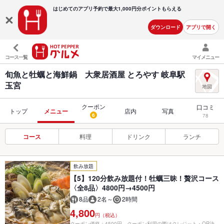
はじめてのアプリ予約で最大
1,000円分ポイントもらえる
ダウンロード
アプリで開く
コース一覧
マイメニュー
旬魚と牡蠣と海鮮鍋 大衆居酒屋 とろやす 岐阜駅
玉宮
クーポン
口コミ
トップ
メニュー
店内
写真
6
78
コース
料理
ドリンク
ランチ
飲み放題
【5】120分飲み放題付！牡蠣三昧！贅沢コース
〈全8品〉4800円→4500円
8品
2名～
2時間
4,800
円（税込）
クーポン価格：4500円 クーポン利用の際はクレジット・QR決