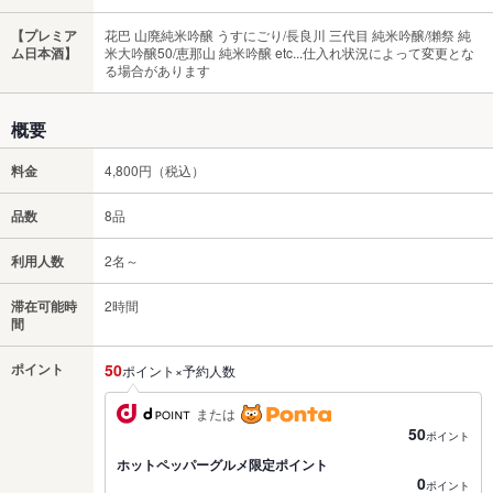
【プレミア
花巴 山廃純米吟醸 うすにごり/長良川 三代目 純米吟醸/獺祭 純
ム日本酒】
米大吟醸50/恵那山 純米吟醸 etc...仕入れ状況によって変更とな
る場合があります
概要
料金
4,800円（税込）
品数
8品
利用人数
2名～
滞在可能時
2時間
間
ポイント
50
ポイント×予約人数
または
50
ポイント
ホットペッパーグルメ限定ポイント
0
ポイント