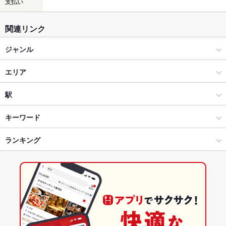
支払い
関連リンク
ジャンル
居酒屋
エリア
海鮮
岐阜駅
駅
岐阜駅周辺・柳ヶ瀬・市役所 × 居酒屋
岐阜駅 × 居酒屋
岐阜駅
キーワード
岐阜駅周辺・柳ヶ瀬・市役所 × 海鮮
岐阜駅 × 海鮮
田神駅
ランキング
カキ料理・オイスター
刺身
あん肝
ソーセージ
海鮮鍋
鴨肉
岐阜駅 × 居酒屋
岐阜駅 × 和食
名鉄岐阜駅
岐阜のグルメランキング
岐阜駅 × 海鮮
岐阜駅 × 鍋
岐阜の居酒屋ランキング
和食
岐阜
岐阜の海鮮ランキング