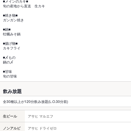
■メインのカキ■
旬の産地から直送 生カキ
■焼き物■
ガンガン焼き
■鍋■
牡蠣みそ鍋
■揚げ物■
カキフライ
■〆もの
鍋の〆
■甘味
旬の甘味
飲み放題
全30種以上が120分飲み放題(L.O.30分前)
生ビール
アサヒ マルエフ
ノンアルビ
アサヒ ドライゼロ