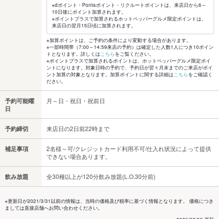
※dポイント・Pontaポイント・リクルートポイントは、来店日から6～
10日後にポイント加算されます。
※ポイントプラスで加算されるホットペッパーグルメ限定ポイントは、
来店日の翌月15日頃に加算されます。
※加算ポイントは、ご予約の条件により変動する場合があります。
※一部時間帯（7:00～14:59来店の予約）は確定した人数1人につき10ポイン
トとなります。詳しくは
こちら
をご覧ください。
※ポイントプラスで加算されるポイントは、ホットペッパーグルメ限定ポイ
ントになります。対象日時の予約で、予約日が翌々月末までのご来店がポイ
ント加算の対象となります。加算ポイントに関する詳細は
こちら
をご確認く
ださい。
予約可能曜
月～日・祝日・祝前日
日
予約締切
来店日の2日前22時まで
補足事項
2名様～可/クレジットカード利用不可/仕入れ状況によって提供
できない場合あります。
飲み放題
全30種以上が120分飲み放題(L.O.30分前)
※更新日が2021/3/31以前の情報は、当時の価格及び税率に基づく情報となります。 価格につき
ましては直接店舗へお問い合わせください。