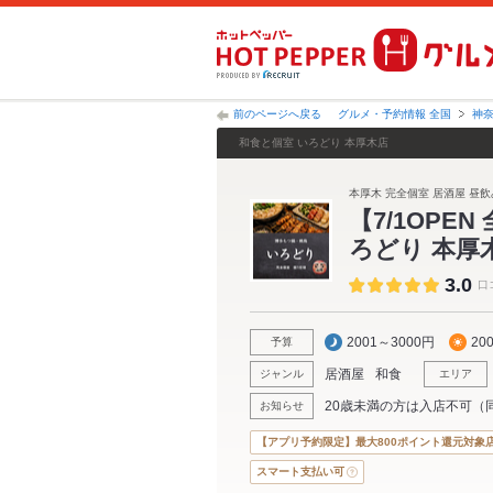
前のページへ戻る
グルメ・予約情報 全国
神
和食と個室 いろどり 本厚木店
本厚木 完全個室 居酒屋 昼飲み
【7/1OPE
ろどり 本厚
3.0
口
2001～3000円
20
予算
居酒屋
和食
ジャンル
エリア
20歳未満の方は入店不可（
お知らせ
【アプリ予約限定】最大800ポイント還元対象
スマート支払い可