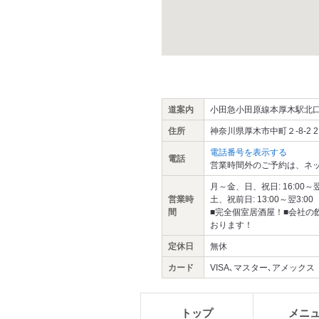
道案内
小田急小田原線本厚木駅北口
住所
神奈川県厚木市中町２-8-2 2
電話番号を表示する
電話
営業時間外のご予約は、ネッ
月～金、日、祝日: 16:00～翌0:
営業時
土、祝前日: 13:00～翌3:00 
間
■完全個室居酒屋！■会社の
おります！
定休日
無休
カード
VISA､マスター､アメックス
トップ
メニ