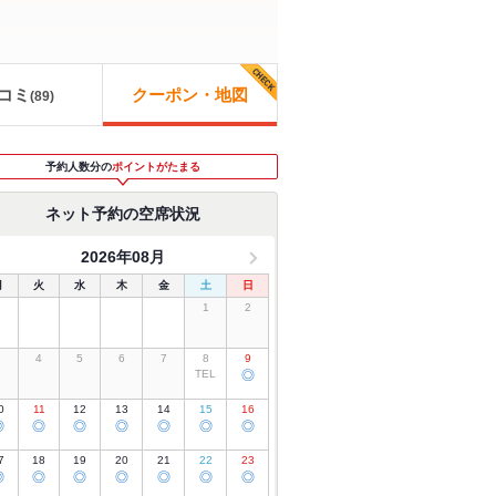
コミ
クーポン・地図
(
89
)
予約人数分の
ポイントがたまる
ネット予約の空席状況
2026年08月
月
火
水
木
金
土
日
1
2
3
4
5
6
7
8
9
TEL
◎
0
11
12
13
14
15
16
◎
◎
◎
◎
◎
◎
◎
7
18
19
20
21
22
23
◎
◎
◎
◎
◎
◎
◎