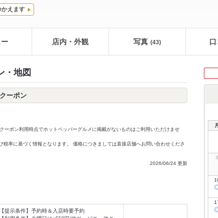
つかえます
ュー
店内・外観
写真
口
(43)
ン・地図
ークーポン
クーポン利用時点でホットペッパーグルメに掲載がないものはご利用いただけませ
価格及び税率に基づく情報となります。 価格につきましては直接店舗へお問い合わせくださ
2026/06/24 更新
1
1
【提示条件】
予約時＆入店時要予約