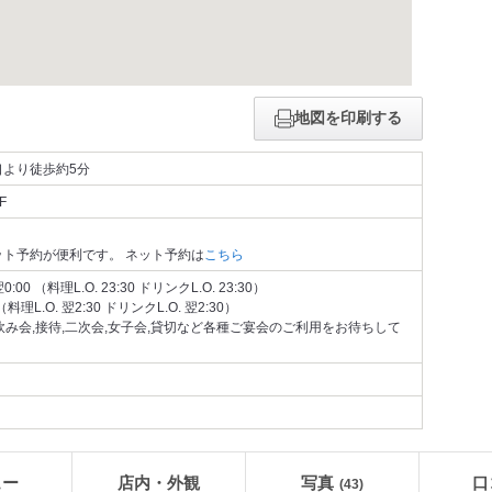
地図を印刷する
より徒歩約5分
F
ト予約が便利です。 ネット予約は
こちら
00 （料理L.O. 23:30 ドリンクL.O. 23:30）
（料理L.O. 翌2:30 ドリンクL.O. 翌2:30）
飲み会,接待,二次会,女子会,貸切など各種ご宴会のご利用をお待ちして
ュー
店内・外観
写真
口
(43)