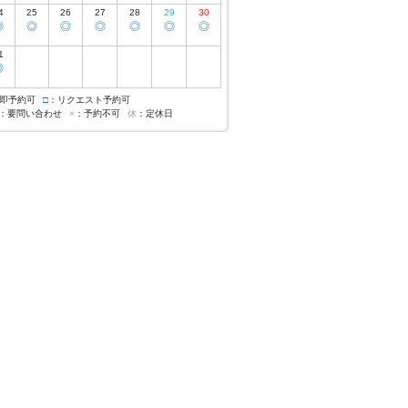
4
25
26
27
28
29
30
◎
◎
◎
◎
◎
◎
◎
1
◎
即予約可
□
：リクエスト予約可
：要問い合わせ
×
：予約不可
休
：定休日