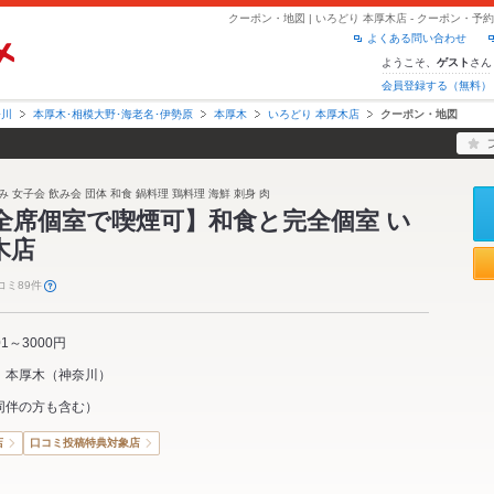
クーポン・地図 | いろどり 本厚木店 - クーポン・
よくある問い合わせ
ようこそ、
さん
ゲスト
会員登録する（無料）
奈川
本厚木･相模大野･海老名･伊勢原
本厚木
いろどり 本厚木店
クーポン・地図
 女子会 飲み会 団体 和食 鍋料理 鶏料理 海鮮 刺身 肉
N 全席個室で喫煙可】和食と完全個室 い
木店
コミ89件
01～3000円
本厚木
（
神奈川
）
同伴の方も含む）
店
口コミ投稿特典対象店