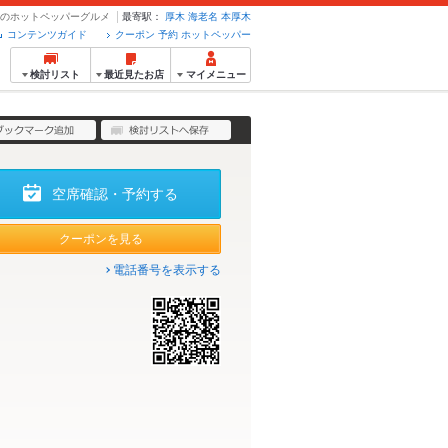
予約のホットペッパーグルメ
最寄駅：
厚木
海老名
本厚木
コンテンツガイド
クーポン 予約 ホットペッパー
検討リスト
最近見たお店
マイメニュー
空席確認・予約する
クーポンを見る
電話番号を表示する