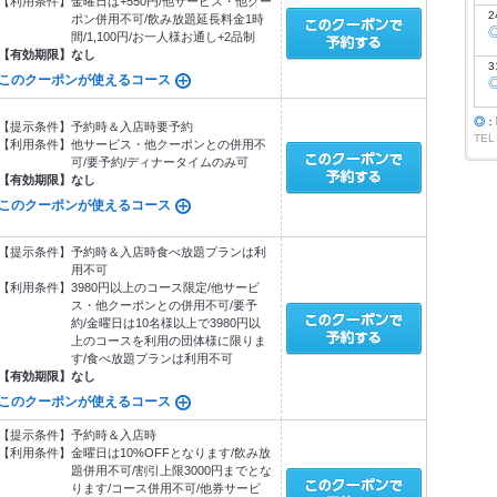
【利用条件】
金曜日は+550円/他サービス・他クー
2
ポン併用不可/飲み放題延長料金1時
間/1,100円/お一人様お通し+2品制
【有効期限】
なし
3
このクーポンが使えるコース
◎
：
【提示条件】
予約時＆入店時要予約
TEL
【利用条件】
他サービス・他クーポンとの併用不
可/要予約/ディナータイムのみ可
【有効期限】
なし
このクーポンが使えるコース
【提示条件】
予約時＆入店時食べ放題プランは利
用不可
【利用条件】
3980円以上のコース限定/他サービ
ス・他クーポンとの併用不可/要予
約/金曜日は10名様以上で3980円以
上のコースを利用の団体様に限りま
す/食べ放題プランは利用不可
【有効期限】
なし
このクーポンが使えるコース
【提示条件】
予約時＆入店時
【利用条件】
金曜日は10%OFFとなります/飲み放
題併用不可/割引上限3000円までとな
ります/コース併用不可/他券サービ