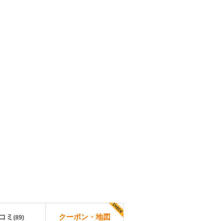
コミ
クーポン・地図
(
89
)