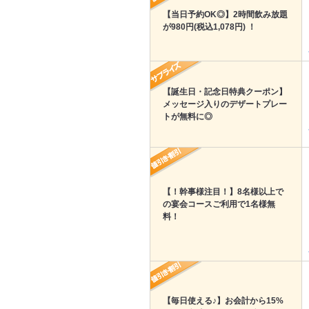
【当日予約OK◎】2時間飲み放題
が980円(税込1,078円) ！
【誕生日・記念日特典クーポン】
メッセージ入りのデザートプレー
トが無料に◎
【！幹事様注目！】8名様以上で
の宴会コースご利用で1名様無
料！
【毎日使える♪】お会計から15%