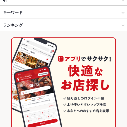
巣鴨・大塚・駒込 × 居酒屋
巣鴨 × 居酒屋
駒込駅
キーワード
巣鴨・大塚・駒込 × 和風
巣鴨 × 和風
巣鴨駅
ランキング
馬刺し
にんにく料理
牛すじ
レバー
カシラ
牛タン
ビビンバ
石焼きビビンバ
冷麺
カルビ丼
巣鴨駅 × 居酒屋
巣鴨 × 焼肉・ホルモン
東京のグルメランキング
巣鴨駅 × 和風
巣鴨 × 焼肉
東京の居酒屋ランキング
焼肉・ホルモン
東京
巣鴨・大塚・駒込のグルメランキング
焼肉
東京 × 居酒屋
巣鴨・大塚・駒込の居酒屋ランキング
巣鴨・大塚・駒込 × 焼肉・ホルモン
東京 × 和風
巣鴨のグルメランキング
巣鴨・大塚・駒込 × 焼肉
東京 × 焼肉・ホルモン
巣鴨の居酒屋ランキング
巣鴨駅 × 焼肉・ホルモン
東京 × 焼肉
巣鴨駅 × 焼肉