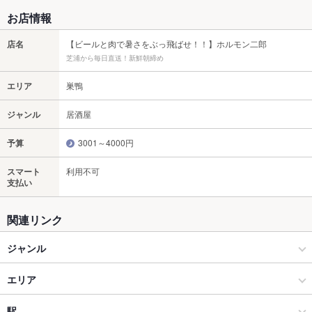
お店情報
店名
【ビールと肉で暑さをぶっ飛ばせ！！】ホルモン二郎
芝浦から毎日直送！新鮮朝締め
エリア
巣鴨
ジャンル
居酒屋
予算
3001～4000円
スマート
利用不可
支払い
関連リンク
ジャンル
居酒屋
エリア
和風
巣鴨
駅