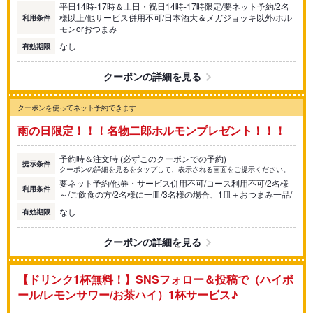
平日14時-17時＆土日・祝日14時-17時限定/要ネット予約/2名
様以上/他サービス併用不可/日本酒大＆メガジョッキ以外/ホル
利用条件
モンorおつまみ
なし
有効期限
クーポンの詳細を見る
クーポンを使ってネット予約できます
雨の日限定！！！名物二郎ホルモンプレゼント！！！
予約時＆注文時 (必ずこのクーポンでの予約)
提示条件
クーポンの詳細を見るをタップして、表示される画面をご提示ください。
要ネット予約/他券・サービス併用不可/コース利用不可/2名様
利用条件
～/ご飲食の方/2名様に一皿/3名様の場合、1皿＋おつまみ一品/
なし
有効期限
クーポンの詳細を見る
【ドリンク1杯無料！】SNSフォロー＆投稿で（ハイボ
ール/レモンサワー/お茶ハイ）1杯サービス♪