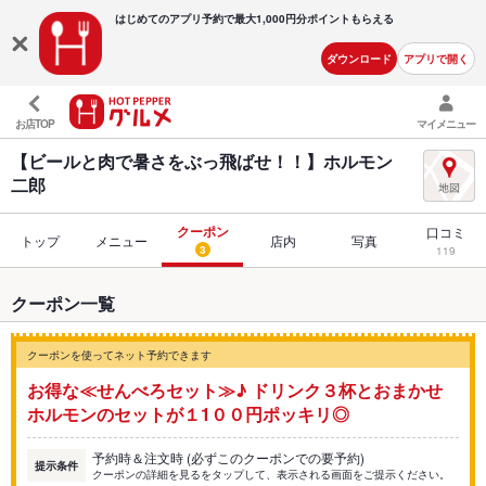
はじめてのアプリ予約で最大
1,000円分ポイントもらえる
ダウンロード
アプリで開く
お店TOP
マイメニュー
【ビールと肉で暑さをぶっ飛ばせ！！】ホルモン
二郎
クーポン
口コミ
トップ
メニュー
店内
写真
3
119
クーポン一覧
クーポンを使ってネット予約できます
お得な≪せんべろセット≫♪ ドリンク３杯とおまかせ
ホルモンのセットが１1００円ポッキリ◎
予約時＆注文時 (必ずこのクーポンでの要予約)
提示条件
クーポンの詳細を見るをタップして、表示される画面をご提示ください。