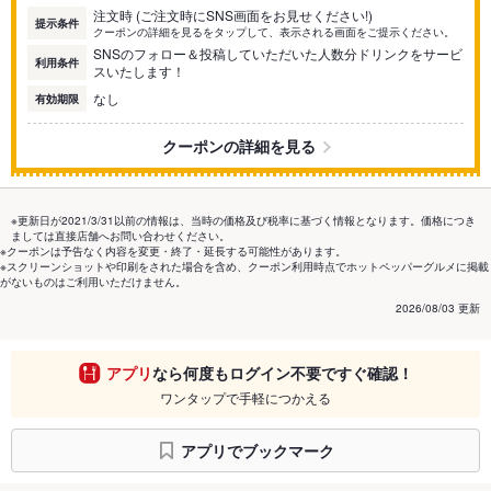
注文時 (ご注文時にSNS画面をお見せください!)
提示条件
クーポンの詳細を見るをタップして、表示される画面をご提示ください。
SNSのフォロー＆投稿していただいた人数分ドリンクをサービ
利用条件
スいたします！
なし
有効期限
クーポンの詳細を見る
※更新日が2021/3/31以前の情報は、当時の価格及び税率に基づく情報となります。価格につき
ましては直接店舗へお問い合わせください。
※クーポンは予告なく内容を変更・終了・延長する可能性があります。
※スクリーンショットや印刷をされた場合を含め、クーポン利用時点でホットペッパーグルメに掲載
がないものはご利用いただけません。
2026/08/03 更新
アプリ
なら何度もログイン不要ですぐ確認！
ワンタップで手軽につかえる
アプリでブックマーク