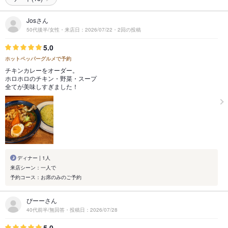
Josさん
50代後半/女性・来店日：2026/07/22・2回の投稿
5.0
ホットペッパーグルメで予約
チキンカレーをオーダー。
ホロホロのチキン・野菜・スープ
全てが美味しすぎました！
ディナー | 1人
来店シーン：一人で
予約コース：お席のみのご予約
ぴーーさん
40代前半/無回答・投稿日：2026/07/28
5.0