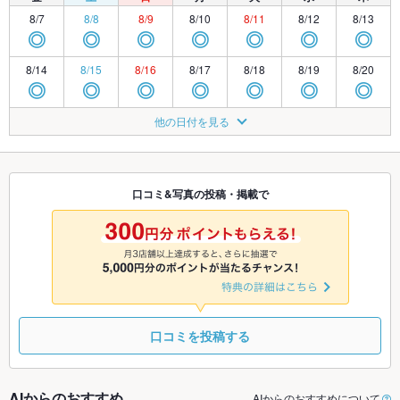
8/7
8/8
8/9
8/10
8/11
8/12
8/13
◎
◎
◎
◎
◎
◎
◎
8/14
8/15
8/16
8/17
8/18
8/19
8/20
◎
◎
◎
◎
◎
◎
◎
8/21
8/22
8/23
8/24
8/25
8/26
8/27
他の日付を見る
◎
◎
◎
◎
◎
◎
◎
8/28
8/29
8/30
8/31
9/1
9/2
9/3
◎
◎
◎
◎
◎
◎
◎
口コミ&写真の投稿・掲載で
9/4
9/5
9/6
9/7
9/8
9/9
9/10
◎
◎
◎
◎
◎
◎
◎
口コミを投稿する
AIからのおすすめ
AIからのおすすめについて