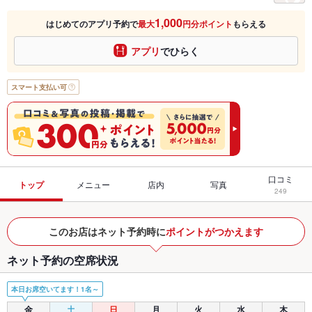
1,000
はじめてのアプリ予約で
最大
円分ポイント
もらえる
アプリ
でひらく
スマート支払い可
口コミ
トップ
メニュー
店内
写真
249
このお店はネット予約時に
ポイントがつかえます
ネット予約の空席状況
本日お席空いてます！1名～
金
土
日
月
火
水
木