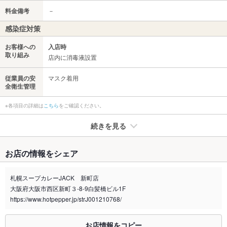
料金備考
－
感染症対策
お客様への
入店時
取り組み
店内に消毒液設置
従業員の安
マスク着用
全衛生管理
※各項目の詳細は
こちら
をご確認ください。
続きを見る
たばこ
お店の情報をシェア
禁煙・喫煙
全席禁煙
札幌スープカレーJACK 新町店
喫煙専用室
なし
大阪府大阪市西区新町３-8-9白髪橋ビル1F
https://www.hotpepper.jp/strJ001210768/
※2020年4月1日～受動喫煙対策に関する法律が施行されています。正しい情報はお店へお問い
合わせください。
お店情報をコピー
お席