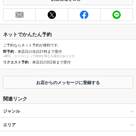
総席数
19席
最大宴会収
19人
容人数
ネットでかんたん予約
個室
なし ：申し訳ありません。ご用意がございません。
ご予約ならネット予約が便利です。
即予約
：来店日の当日21時まで受付
座敷
なし ：申し訳ありません。ご用意がございません。
※曜日、コースによって締切が異なる場合があります。
リクエスト予約
：来店日の3日前まで受付
掘りごたつ
なし ：申し訳ありません。ご用意がございません。
カウンター
あり ：3席ございます。
お店からのメッセージに登録する
ソファー
なし ：申し訳ありません。ご用意がございません。
関連リンク
テラス席
なし ：申し訳ありません。ご用意がございません。
ジャンル
貸切
貸切可 ：要相談。10名様～
洋食
エリア
設備
なし