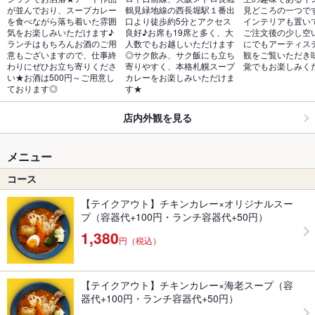
が並んでおり、スープカレー
鶴見緑地線の西長堀駅１番出
見どころの一つで
を食べながら落ち着いた雰囲
口より徒歩約5分とアクセス
インテリアも置い
気をお楽しみいただけます♪
良好♪お席も19席と多く、大
ご注文後の少し空
ランチはもちろんお酒のご用
人数でもお越しいただけます
にでもアーティス
意もございますので、仕事終
◎サク飲み、サク飯にも立ち
観をご覧いただき
わりにぜひお立ち寄りくださ
寄りやすく、本格札幌スープ
覚でもお楽しみく
い★お酒は500円～ご用意し
カレーをお楽しみいただけま
ております◎
す★
店内外観を見る
メニュー
コース
【テイクアウト】チキンカレー×オリジナルスー
プ（容器代+100円・ランチ容器代+50円）
1,380
円（税込）
【テイクアウト】チキンカレー×海老スープ（容
器代+100円・ランチ容器代+50円）