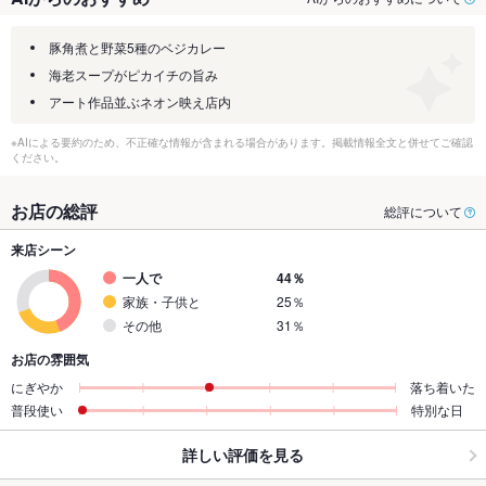
豚角煮と野菜5種のベジカレー
海老スープがピカイチの旨み
アート作品並ぶネオン映え店内
※AIによる要約のため、不正確な情報が含まれる場合があります。掲載情報全文と併せてご確認
ください。
お店の総評
総評について
来店シーン
一人で
44％
家族・子供と
25％
その他
31％
お店の雰囲気
にぎやか
落ち着いた
普段使い
特別な日
詳しい評価を見る