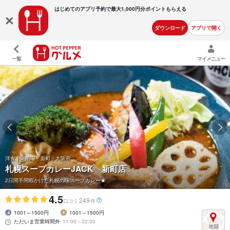
はじめてのアプリ予約で最大
1,000円分ポイントもらえる
ダウンロード
アプリで開く
一覧
マイメニュー
洋食 | 南船場・新町 | 大阪府
札幌スープカレーJACK 新町店
2日間手間暇かけた札幌の味スープカレー★
4.5
249
口コミ
件
1001～1500円
1001～1500円
ただいま営業時間外
11:00～22:00