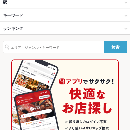
Wi-Fi
カレー
南船場・新町
駅
バリアフリ
なし ：申し訳ありません。ご用意がございません。
心斎橋・なんば・南船場・堀江 × 洋食
南船場・新町 × 洋食
阿波座駅
キーワード
ー
心斎橋・なんば・南船場・堀江 × カレー
南船場・新町 × カレー
西長堀駅
ランキング
エビ料理
フライドポテト
ソーセージ
ハンバーグ
シーフード
駐車場
なし ：申し訳ありません。ご用意がございません。
スープカレー
デザート
角煮カレー
その他設備
－
西長堀駅 × 洋食
大阪
四ツ橋駅
大阪のグルメランキング
検索
その他
西長堀駅 × カレー
大阪 × 洋食
大阪の洋食ランキング
飲み放題
なし ：申し訳ありません。ご用意がございません。
大阪 × カレー
大阪のカレーランキング
食べ放題
なし ：申し訳ありません。ご用意がございません。
心斎橋・なんば・南船場・堀江のグルメランキング
お酒
カクテル充実
心斎橋・なんば・南船場・堀江の洋食ランキング
お子様連れ
お子様連れOK
南船場・新町のグルメランキング
ウェディン
不可
グパーティ
ー二次会
南船場・新町の洋食ランキング
備考
－