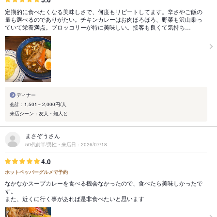
定期的に食べたくなる美味しさで、何度もリピートしてます。辛さやご飯の
量も選べるのでありがたい。チキンカレーはお肉ほろほろ、野菜も沢山乗っ
ていて栄養満点。ブロッコリーが特に美味しい。接客も良くて気持ち…
ディナー
会計：1,501～2,000円/人
来店シーン：友人・知人と
まさぞうさん
50代前半/男性・来店日：2026/07/18
4.0
ホットペッパーグルメで予約
なかなかスープカレーを食べる機会なかったので、食べたら美味しかったで
す。
また、近くに行く事があれば是非食べたいと思います