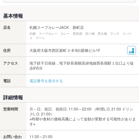
基本情報
店名
札幌スープカレーJACK 新町店
札幌 スープカレー カレー 西長堀 四ツ橋 西大橋 ランチ スパイ
ス デート
住所
大阪府大阪市西区新町３-8-9白髪橋ビル1F
アクセス
地下鉄千日前線，地下鉄長堀鶴見緑地線西長堀駅１出口より徒
歩約5分
電話
電話番号を表示する
詳細情報
営業時間
月～日、祝日、祝前日: 11:00～22:00 （料理L.O. 21:00 ドリン
クL.O. 21:00）
※時期や食材の価格高騰によって金額が変動する可能性がありま
す※
お問い合わ
11:30～21:00