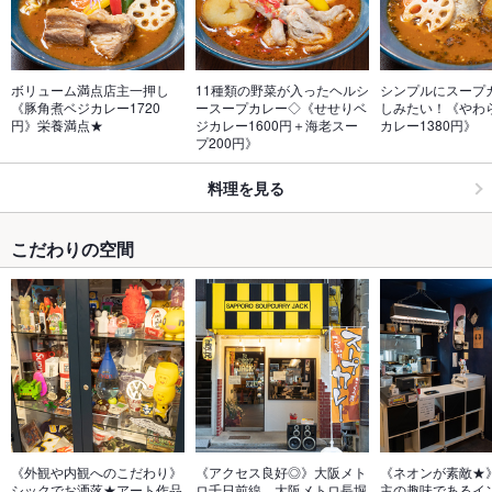
ボリューム満点店主一押し
11種類の野菜が入ったヘルシ
シンプルにスープ
《豚角煮ベジカレー1720
ースープカレー◇《せせりベ
しみたい！《やわ
円》栄養満点★
ジカレー1600円＋海老スー
カレー1380円》
プ200円》
料理を見る
こだわりの空間
《外観や内観へのこだわり》
《アクセス良好◎》大阪メト
《ネオンが素敵★
シックでお洒落★アート作品
ロ千日前線、大阪メトロ長堀
主の趣味であるイ