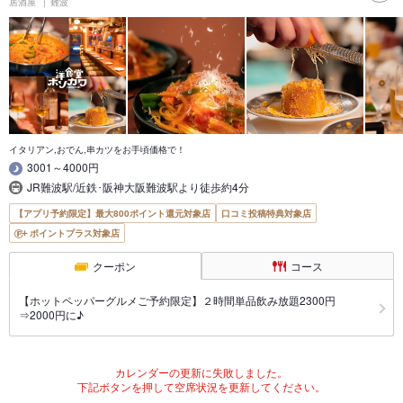
居酒屋
難波
イタリアン,おでん,串カツをお手頃価格で！
3001～4000円
JR難波駅/近鉄･阪神大阪難波駅より徒歩約4分
【アプリ予約限定】最大800ポイント還元対象店
口コミ投稿特典対象店
ポイントプラス対象店
クーポン
コース
【ホットペッパーグルメご予約限定】２時間単品飲み放題2300円
⇒2000円に♪
カレンダーの更新に失敗しました。
下記ボタンを押して空席状況を更新してください。