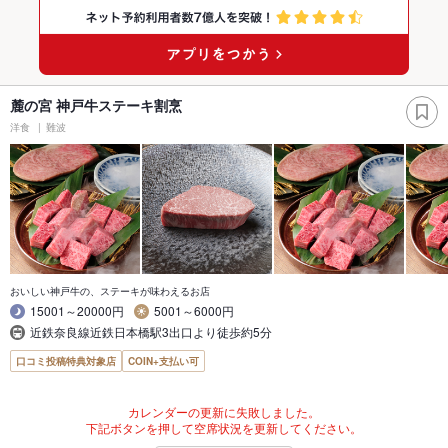
麓の宮 神戸牛ステーキ割烹
洋食
難波
おいしい神戸牛の、ステーキが味わえるお店
15001～20000円
5001～6000円
近鉄奈良線近鉄日本橋駅3出口より徒歩約5分
口コミ投稿特典対象店
COIN+支払い可
カレンダーの更新に失敗しました。
下記ボタンを押して空席状況を更新してください。