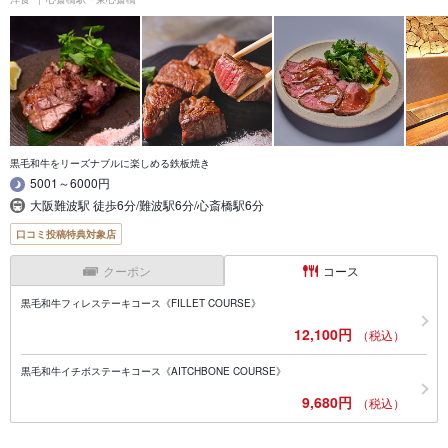
黒毛和牛をリーズナブルに楽しめる鉄板焼き
5001～6000円
大阪難波駅 徒歩6分/難波駅6分/心斎橋駅6分
口コミ投稿特典対象店
クーポン
コース
黒毛和牛フィレステーキコース《FILLET COURSE》
12,100円
（税込）
黒毛和牛イチボステーキコース《AITCHBONE COURSE》
9,680円
（税込）