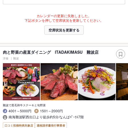
カレンダーの更新に失敗しました。
下記ボタンを押して空席状況を更新してください。
空席状況を更新する
肉と野菜の産直ダイニング ITADAKIMASU 難波店
洋食
難波
難波で黒毛和牛ステーキと旬野菜
4001～5000円
1501～2000円
南海難波駅西出口より徒歩約5分/なんばﾊﾟｰｸｽ7階
口コミ投稿特典対象店
適格請求書発行事業者