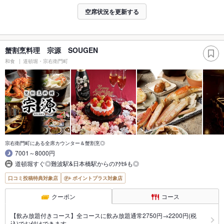
空席状況を更新する
蟹割烹料理 宗源 SOUGEN
和食
道頓堀・宗右衛門町
宗右衛門町にある全席カウンター＆蟹割烹◎
7001～8000円
道頓堀すぐ◎難波駅&日本橋駅からのｱｸｾﾙも◎
口コミ投稿特典対象店
ポイントプラス対象店
クーポン
コース
【飲み放題付きコース】全コースに飲み放題通常2750円→2200円(税
込)でお付けできます。