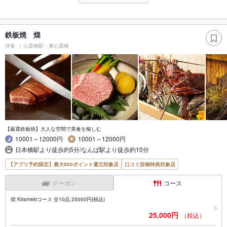
鉄板焼 煌
洋食
心斎橋駅・東心斎橋
【厳選鉄板焼】大人な空間で美食を愉しむ
10001～12000円
10001～12000円
日本橋駅より徒歩約5分/なんば駅より徒歩約10分
【アプリ予約限定】最大800ポイント還元対象店
口コミ投稿特典対象店
クーポン
コース
煌 Kiramekiコース 全10品 25000円(税込)
25,000円
（税込）