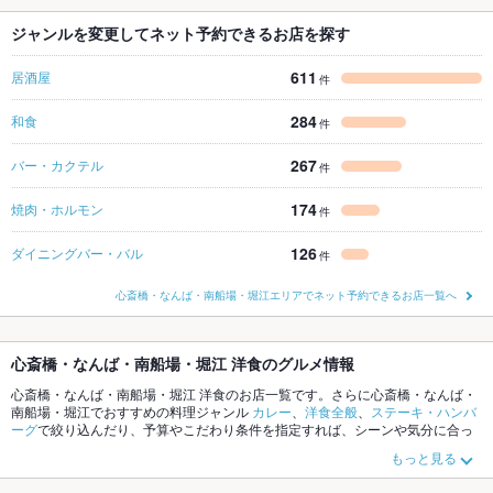
ジャンルを変更してネット予約できるお店を探す
611
居酒屋
件
284
和食
件
267
バー・カクテル
件
174
焼肉・ホルモン
件
126
ダイニングバー・バル
件
心斎橋・なんば・南船場・堀江エリアでネット予約できるお店一覧へ
心斎橋・なんば・南船場・堀江 洋食のグルメ情報
心斎橋・なんば・南船場・堀江 洋食のお店一覧です。さらに心斎橋・なんば・
南船場・堀江でおすすめの料理ジャンル
カレー
、
洋食全般
、
ステーキ・ハンバ
ーグ
で絞り込んだり、予算やこだわり条件を指定すれば、シーンや気分に合っ
たお店がサクサク探せます。ホットペッパーグルメなら、お得なクーポンはも
もっと見る
ちろん、こだわりメニュー
ステーキ
、
ハンバーグ
、
オムライス
や季節のおすす
め料理など、お店の最新情報をご紹介しているので安心！24時間使える簡単便