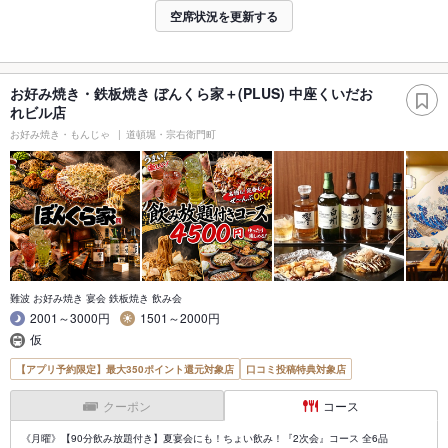
空席状況を更新する
お好み焼き・鉄板焼き ぼんくら家＋(PLUS) 中座くいだお
れビル店
お好み焼き・もんじゃ
道頓堀・宗右衛門町
難波 お好み焼き 宴会 鉄板焼き 飲み会
2001～3000円
1501～2000円
仮
【アプリ予約限定】最大350ポイント還元対象店
口コミ投稿特典対象店
クーポン
コース
《月曜》【90分飲み放題付き】夏宴会にも！ちょい飲み！『2次会』コース 全6品