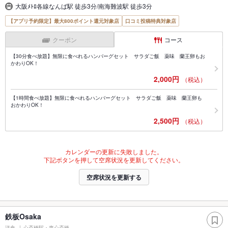
大阪ﾒﾄﾛ各線なんば駅 徒歩3分/南海難波駅 徒歩3分
【アプリ予約限定】最大800ポイント還元対象店
口コミ投稿特典対象店
クーポン
コース
【30分食べ放題】無限に食べれるハンバーグセット サラダご飯 薬味 蘭王卵もお
かわりOK！
2,000円
（税込）
【1時間食べ放題】無限に食べれるハンバーグセット サラダご飯 薬味 蘭王卵も
おかわりOK！
2,500円
（税込）
カレンダーの更新に失敗しました。
下記ボタンを押して空席状況を更新してください。
空席状況を更新する
鉄板Osaka
洋食
心斎橋駅・東心斎橋