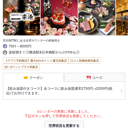
宗右衛門町にある全席カウンターの鉄板焼き
7001～8000円
道頓堀すぐ◎難波駅&日本橋駅からのｱｸｾﾙも◎
【アプリ予約限定】最大800ポイント還元対象店
口コミ投稿特典対象店
ポイントプラス対象店
クーポン
コース
【飲み放題付きコース】全コースに飲み放題通常2750円→2200円(税
込)でお付けできます。
カレンダーの更新に失敗しました。
下記ボタンを押して空席状況を更新してください。
空席状況を更新する