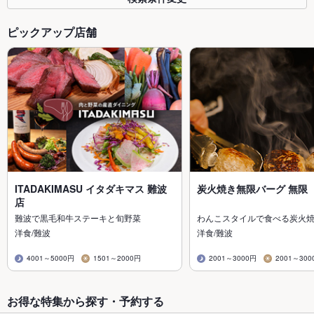
ピックアップ店舗
ITADAKIMASU イタダキマス 難波
炭火焼き無限バーグ 無限
店
難波で黒毛和牛ステーキと旬野菜
わんこスタイルで食べる炭火
洋食/難波
洋食/難波
4001～5000円
1501～2000円
2001～3000円
2001～300
お得な特集から探す・予約する