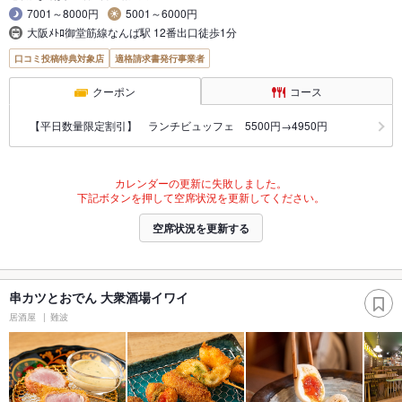
7001～8000円
5001～6000円
大阪ﾒﾄﾛ御堂筋線なんば駅 12番出口徒歩1分
口コミ投稿特典対象店
適格請求書発行事業者
クーポン
コース
【平日数量限定割引】 ランチビュッフェ 5500円→4950円
カレンダーの更新に失敗しました。
下記ボタンを押して空席状況を更新してください。
空席状況を更新する
串カツとおでん 大衆酒場イワイ
居酒屋
難波