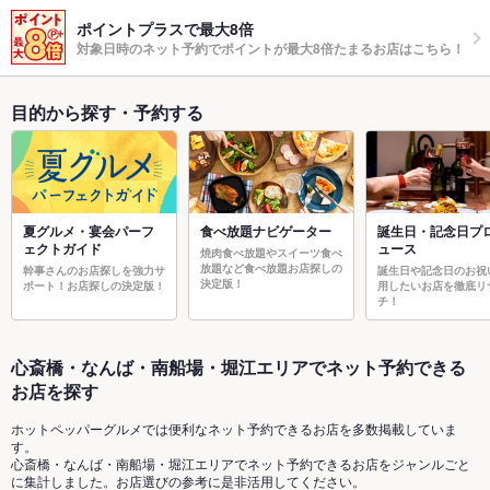
ポイントプラスで最大8倍
対象日時のネット予約でポイントが最大8倍たまるお店はこちら！
目的から探す・予約する
夏グルメ・宴会パーフ
食べ放題ナビゲーター
誕生日・記念日プ
ェクトガイド
ュース
焼肉食べ放題やスイーツ食べ
放題など食べ放題お店探しの
幹事さんのお店探しを強力サ
誕生日や記念日のお祝
決定版！
ポート！お店探しの決定版！
用したいお店を徹底リ
チ！
心斎橋・なんば・南船場・堀江エリアでネット予約できる
お店を探す
ホットペッパーグルメでは便利なネット予約できるお店を多数掲載していま
す。
心斎橋・なんば・南船場・堀江エリアでネット予約できるお店をジャンルごと
に集計しました。お店選びの参考に是非活用してください。