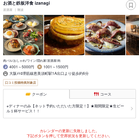
お酒と鉄板洋食 izanagi
居酒屋
難波
肉バル/おしゃれ/ワイン/隠れ家/居酒屋/肉
4001～5000円
1001～1500円
大阪ﾒﾄﾛ堺筋線恵美須町駅1A出口より徒歩約6分
口コミ投稿特典対象店
クーポン
コース
※ディナーのみ【ネット予約いただいた方限定！】★期間限定★生ビー
ル１杯サービス！！
カレンダーの更新に失敗しました。
下記ボタンを押して空席状況を更新してください。