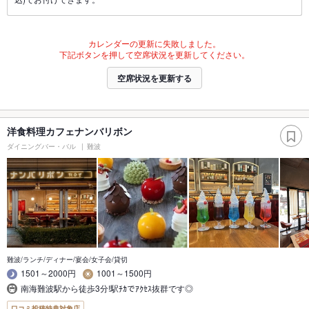
カレンダーの更新に失敗しました。
下記ボタンを押して空席状況を更新してください。
空席状況を更新する
洋食料理カフェナンバリボン
ダイニングバー・バル
難波
難波/ランチ/ディナー/宴会/女子会/貸切
1501～2000円
1001～1500円
南海難波駅から徒歩3分!駅ﾁｶでｱｸｾｽ抜群です◎
口コミ投稿特典対象店