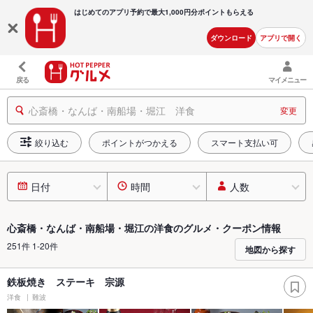
はじめてのアプリ予約で最大
1,000円分ポイントもらえる
ダウンロード
アプリで開く
戻る
マイメニュー
心斎橋・なんば・南船場・堀江 洋食
変更
絞り込む
ポイントがつかえる
スマート支払い可
日付
時間
人数
心斎橋・なんば・南船場・堀江の洋食のグルメ・クーポン情報
251件 1-20件
地図から探す
鉄板焼き ステーキ 宗源
洋食
難波