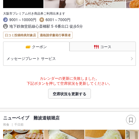
大阪市プレミアム付き商品券ご利用出来ます
9001～10000円
6001～7000円
地下鉄御堂筋線心斎橋駅 5･6番出口 徒歩5分
口コミ投稿特典対象店
適格請求書発行事業者
クーポン
コース
メッセージプレート サービス
カレンダーの更新に失敗しました。
下記ボタンを押して空席状況を更新してください。
空席状況を更新する
ニューベイブ 難波道頓堀店
和食
千日前