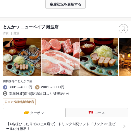
空席状況を更新する
とんかつ ニューベイブ 難波店
洋食
難波
銘柄豚専門とんかつ屋
3001～4000円
2001～3000円
南海難波(南海)駅西出口より徒歩約4分
口コミ投稿特典対象店
クーポン
コース
【4名様ぴったりでのご来店で】 ドリンク1杯(ソフトドリンク or 生ビ
ール(小) 無料！