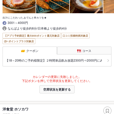
出汁にこだわった,おでんと串カツを★
3001～4000円
なんばより徒歩約6分/日本橋より徒歩約4分
【アプリ予約限定】最大800ポイント還元対象店
口コミ投稿特典対象店
ポイントプラス対象店
クーポン
コース
【18～20時のご予約様限定】２時間単品飲み放題2300円⇒2000円に♪
カレンダーの更新に失敗しました。
下記ボタンを押して空席状況を更新してください。
空席状況を更新する
洋食堂 ホソカワ