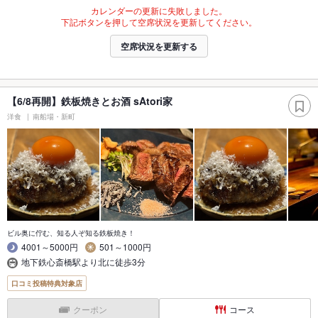
カレンダーの更新に失敗しました。
下記ボタンを押して空席状況を更新してください。
空席状況を更新する
【6/8再開】鉄板焼きとお酒 sAtori家
洋食
南船場・新町
ビル奥に佇む、知る人ぞ知る鉄板焼き！
4001～5000円
501～1000円
地下鉄心斎橋駅より北に徒歩3分
口コミ投稿特典対象店
クーポン
コース