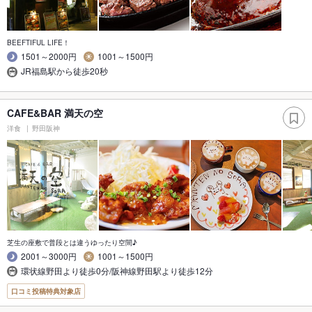
BEEFTIFUL LIFE！
1501～2000円
1001～1500円
JR福島駅から徒歩20秒
CAFE&BAR 満天の空
洋食
野田阪神
芝生の座敷で普段とは違うゆったり空間♪
2001～3000円
1001～1500円
環状線野田より徒歩0分/阪神線野田駅より徒歩12分
口コミ投稿特典対象店