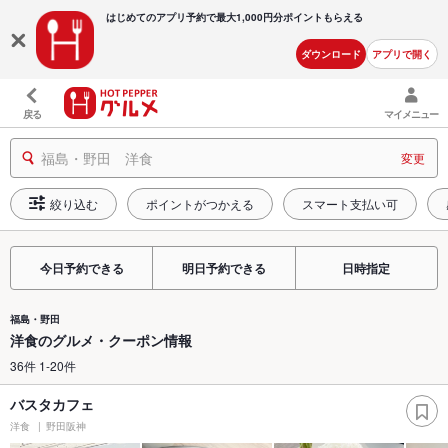
はじめてのアプリ予約で最大
1,000円分ポイントもらえる
ダウンロード
アプリで開く
戻る
マイメニュー
福島・野田 洋食
変更
絞り込む
ポイントがつかえる
スマート支払い可
今日予約できる
明日予約できる
日時指定
福島・野田
洋食のグルメ・クーポン情報
36件 1-20件
バスタカフェ
洋食
野田阪神