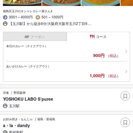
福島区玉川のオシャレカレー屋さん♪
3001～4000円
501～1000円
【玉川駅】から徒歩6分/大阪府大阪市玉川2丁目9…
クーポン
コース
本日のカレー（テイクアウト）
900円
（税込）
あいがけカレー（テイクアウト）
1,000円
（税込）
洋食
野田阪神
YOSHOKU LABO S’puree
玉川駅
お好み焼き・もんじゃ
福島・新福島
a・la・dandy
新福島駅