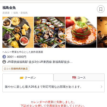
福島金魚
居酒屋
福島・新福島
ヘルシー野菜を中心とした創作居酒屋
3001～4000円
JR環状線福島駅 徒歩3分/JR東西線 新福島駅徒歩…
口コミ投稿特典対象店
クーポン
コース
賑やかに楽しむ最大26名まで対応可能なお部屋があります。
カレンダーの更新に失敗しました。
下記ボタンを押して空席状況を更新してください。