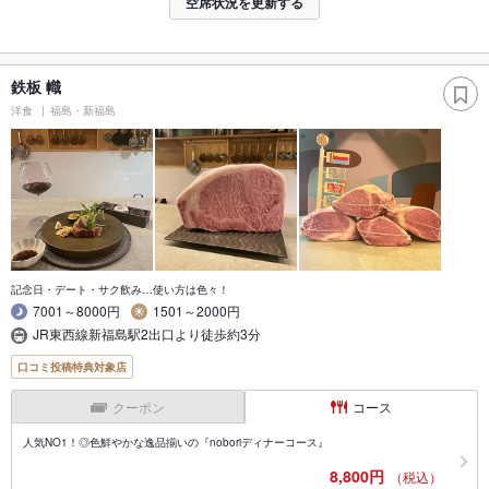
空席状況を更新する
鉄板 幟
洋食
福島・新福島
記念日・デート・サク飲み…使い方は色々！
7001～8000円
1501～2000円
JR東西線新福島駅2出口より徒歩約3分
口コミ投稿特典対象店
クーポン
コース
人気NO1！◎色鮮やかな逸品揃いの『noboriディナーコース』
8,800円
（税込）