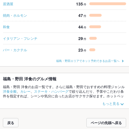
135
居酒屋
件
47
焼肉・ホルモン
件
44
和食
件
29
イタリアン・フレンチ
件
23
バー・カクテル
件
福島・野田エリアでネット予約できるお店一覧へ
福島・野田 洋食のグルメ情報
福島・野田 洋食のお店一覧です。さらに福島・野田でおすすめの料理ジャンル
洋食全般
、
カレー
、
ステーキ・ハンバーグ
で絞り込んだり、予算やこだわり条
件を指定すれば、シーンや気分に合ったお店がサクサク探せます。ホットペッ
パーグルメなら、お得なクーポンはもちろん、こだわりメニュー
ステーキ
、
ハ
もっと見る
ンバーグ
、
オムライス
や季節のおすすめ料理など、お店の最新情報をご紹介し
ているので安心！24時間使える簡単便利なネット予約が使えるお店も拡大中で
す。友達どうしの飲み会にも、会社の宴会にも、デートやパーティーにもお得
に便利にホットペッパーグルメをご利用ください。
戻る
ページの先頭へ戻る