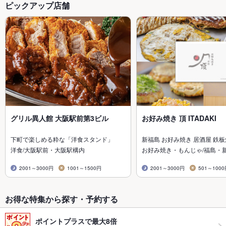
ピックアップ店舗
グリル異人館 大阪駅前第3ビル
お好み焼き 頂 ITADAKI
下町で楽しめる粋な「洋食スタンド」
新福島 お好み焼き 居酒屋 鉄
洋食/大阪駅前・大阪駅構内
お好み焼き・もんじゃ/福島・
2001～3000円
1001～1500円
2001～3000円
501～100
お得な特集から探す・予約する
ポイントプラスで最大8倍