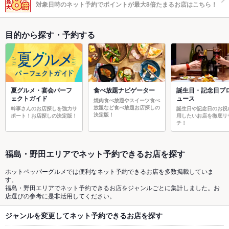
対象日時のネット予約でポイントが最大8倍たまるお店はこちら！
目的から探す・予約する
夏グルメ・宴会パーフ
食べ放題ナビゲーター
誕生日・記念日プ
ェクトガイド
ュース
焼肉食べ放題やスイーツ食べ
放題など食べ放題お店探しの
幹事さんのお店探しを強力サ
誕生日や記念日のお祝
決定版！
ポート！お店探しの決定版！
用したいお店を徹底リ
チ！
福島・野田エリアでネット予約できるお店を探す
ホットペッパーグルメでは便利なネット予約できるお店を多数掲載していま
す。
福島・野田エリアでネット予約できるお店をジャンルごとに集計しました。お
店選びの参考に是非活用してください。
ジャンルを変更してネット予約できるお店を探す