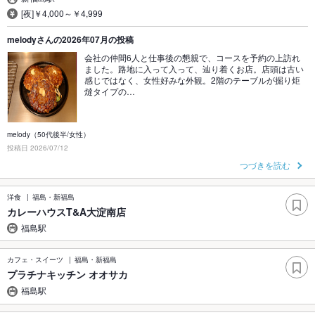
[夜]￥4,000～￥4,999
melodyさんの2026年07月の投稿
会社の仲間6人と仕事後の懇親で、コースを予約の上訪れ
ました。路地に入って入って、辿り着くお店。店頭は古い
感じではなく、女性好みな外観。2階のテーブルが掘り炬
燵タイプの…
melody（50代後半/女性）
投稿日 2026/07/12
つづきを読む
洋食
福島・新福島
カレーハウスT&A大淀南店
福島駅
カフェ・スイーツ
福島・新福島
プラチナキッチン オオサカ
福島駅