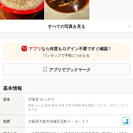
すべての写真を見る
アプリ
なら何度もログイン不要ですぐ確認！
ワンタップで手軽につかえる
アプリでブックマーク
基本情報
店名
洋食堂 ホソカワ
難波 なんば 貸切 宴会 洋食 大衆 居酒屋 飲み放題 ナポリタン 串カツ デート
女子会
住所
大阪府大阪市浪速区元町１－３－１７