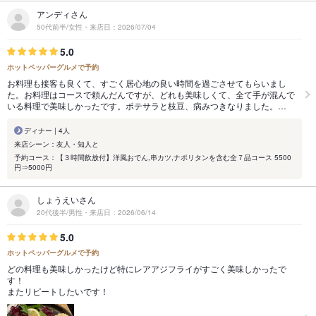
アンディさん
50代前半/女性・来店日：2026/07/04
5.0
ホットペッパーグルメで予約
お料理も接客も良くて、すごく居心地の良い時間を過ごさせてもらいまし
た。お料理はコースで頼んだんですが、どれも美味しくて、全て手が混んで
いる料理で美味しかったです。ポテサラと枝豆、病みつきなりました。…
ディナー | 4人
来店シーン：友人・知人と
予約コース：【３時間飲放付】洋風おでん,串カツ,ナポリタンを含む全７品コース 5500
円⇒5000円
しょうえいさん
20代後半/男性・来店日：2026/06/14
5.0
ホットペッパーグルメで予約
どの料理も美味しかったけど特にレアアジフライがすごく美味しかったで
す！
またリピートしたいです！