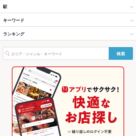
Wi-Fi
なし
洋・和洋・各国料理・その他
難波
駅
バリアフリ
なし
心斎橋・なんば・南船場・堀江 × 居酒屋
難波 × 居酒屋
大阪難波駅
キーワード
ー
心斎橋・なんば・南船場・堀江 × 洋・和洋・各国料理・その他
難波 × 洋・和洋・各国料理・その他
ＪＲ難波駅
ランキング
手羽先
からあげ
串かつ
エビ料理
カキ料理・オイスター
にんにく料理
駐車場
なし
フライドポテト
ソーセージ
おでん
牛カツ
ハンバーグ
シチュー
その他設備
－
なんば駅 × 居酒屋
難波 × 洋食
なんば駅
大阪のグルメランキング
検索
トリュフ
グラタン
パスタ
カルボナーラ
ピザ
牛タン
デザート
その他
なんば駅 × 洋・和洋・各国料理・その他
難波 × 洋食全般
大阪の居酒屋ランキング
生ハム
ロールキャベツ
ペパロニピザ
飲み放題
あり
洋食
大阪
心斎橋・なんば・南船場・堀江のグルメランキング
食べ放題
なし
洋食全般
大阪 × 居酒屋
心斎橋・なんば・南船場・堀江の居酒屋ランキング
お酒
カクテル充実、焼酎充実
心斎橋・なんば・南船場・堀江 × 洋食
大阪 × 洋・和洋・各国料理・その他
難波のグルメランキング
お子様連れ
お子様連れ歓迎
心斎橋・なんば・南船場・堀江 × 洋食全般
大阪 × 洋食
難波の居酒屋ランキング
ウェディン
－
グパーティ
ー二次会
なんば駅 × 洋食
大阪 × 洋食全般