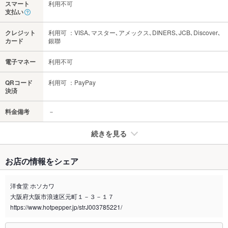
スマート
利用不可
支払い
クレジット
利用可 ：VISA､マスター､アメックス､DINERS､JCB､Discover､
カード
銀聯
電子マネー
利用不可
QRコード
利用可 ：PayPay
決済
料金備考
－
続きを見る
たばこ
お店の情報をシェア
禁煙・喫煙
全席禁煙
洋食堂 ホソカワ
喫煙専用室
なし
大阪府大阪市浪速区元町１－３－１７
https://www.hotpepper.jp/strJ003785221/
※2020年4月1日～受動喫煙対策に関する法律が施行されています。正しい情報はお店へお問い
合わせください。