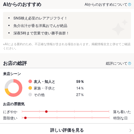
AIからのおすすめ
AIからのおすすめについて
SNS映え必至のレアアジフライ！
魚介出汁が香る洋風おでんが絶品
深夜5時まで営業で使い勝手抜群！
※AIによる要約のため、不正確な情報が含まれる場合があります。掲載情報全文と併せてご確認
ください。
お店の総評
総評について
来店シーン
友人・知人と
59％
家族・子供と
14％
その他
27％
お店の雰囲気
にぎやか
落ち着いた
普段使い
特別な日
詳しい評価を見る