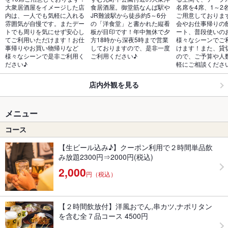
大衆居酒屋をイメージした店
食居酒屋。御堂筋なんば駅や
名席を4席、1～2
内は、一人でも気軽に入れる
JR難波駅から徒歩約5～6分
ご用意しておりま
雰囲気が自慢です。またデー
の「洋食堂」と書かれた縦看
会やお仕事帰りの
トでも周りを気にせず安心し
板が目印です！年中無休で夕
ート、普段使いの
てご利用いただけます！お仕
方18時から深夜5時まで営業
様々なシーンでご
事帰りやお買い物帰りなど
しておりますので、是非一度
けます！また、貸
様々なシーンで是非ご利用く
ご利用ください♪
ので、ご予算や人
ださい♪
軽にご相談くださ
店内外観を見る
メニュー
コース
【生ビール込み♪】クーポン利用で２時間単品飲
み放題2300円⇒2000円(税込)
2,000
円（税込）
【２時間飲放付】洋風おでん,串カツ,ナポリタン
を含む全７品コース 4500円