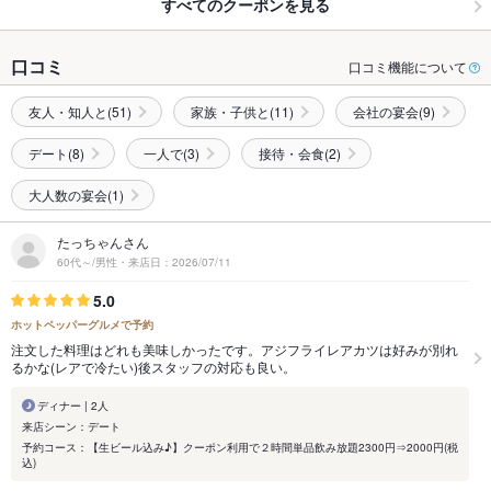
すべてのクーポンを見る
口コミ
口コミ機能について
友人・知人と(51)
家族・子供と(11)
会社の宴会(9)
デート(8)
一人で(3)
接待・会食(2)
大人数の宴会(1)
たっちゃんさん
60代～/男性・来店日：2026/07/11
5.0
ホットペッパーグルメで予約
注文した料理はどれも美味しかったです。アジフライレアカツは好みが別れ
るかな(レアで冷たい)後スタッフの対応も良い。
ディナー | 2人
来店シーン：デート
予約コース：【生ビール込み♪】クーポン利用で２時間単品飲み放題2300円⇒2000円(税
込)