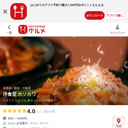
はじめてのアプリ予約で最大
1,000円分ポイントもらえる
ダウンロード
アプリで開く
一覧
マイメニュー
居酒屋 | 難波 | 大阪府
洋食堂 ホソカワ
イタリアン,おでん,串カツをお手頃価格で！
4.0
85
口コミ
件
3001～4000円
ただいま営業中
18:00～翌5:00