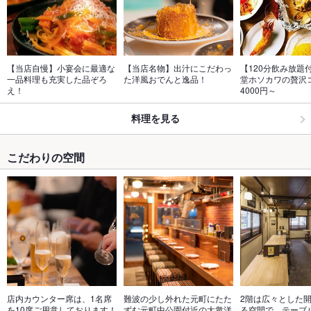
【当店自慢】小宴会に最適な
【当店名物】出汁にこだわっ
【120分飲み放題
一品料理も充実した品ぞろ
た洋風おでんと逸品！
堂ホソカワの贅沢
え！
4000円～
料理を見る
こだわりの空間
店内カウンター席は、1名席
難波の少し外れた元町にたた
2階は広々とした
を10席ご用意しております！
ずむ元町中公園付近の大衆洋
る空間で、テーブル