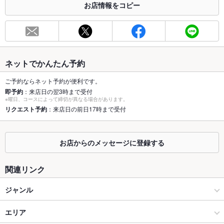
お店情報をコピー
お席
総席数
36席
最大宴会収
26人
容人数
ネットでかんたん予約
個室
なし
ご予約ならネット予約が便利です。
即予約
：来店日の翌3時まで受付
座敷
なし
※曜日、コースによって締切が異なる場合があります。
リクエスト予約
：来店日の前日17時まで受付
掘りごたつ
なし
カウンター
あり
お店からのメッセージに登録する
ソファー
なし
関連リンク
テラス席
なし
ジャンル
貸切
貸切可
居酒屋
エリア
設備