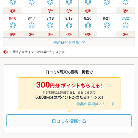
◎
◎
◎
◎
◎
◎
◎
8/16
8/17
8/18
8/19
8/20
8/21
8/22
◎
◎
◎
◎
◎
◎
◎
8/23
8/24
8/25
8/26
8/27
8/28
8/29
他の日付を見る
◎
◎
◎
◎
◎
◎
◎
：通常よりポイントがお得にたまります
8/30
8/31
9/1
9/2
9/3
9/4
9/5
口コミ&写真の投稿・掲載で
◎
◎
◎
◎
◎
◎
◎
9/6
9/7
9/8
9/9
9/10
9/11
9/12
◎
◎
◎
◎
◎
◎
◎
口コミを投稿する