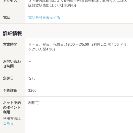
アクセス
ＪＲ難波駅南出口より徒歩約4分/近鉄奈良線，阪神なんば線大
阪難波駅西出口より徒歩約4分
電話
電話番号を表示する
詳細情報
営業時間
月～日、祝日、祝前日: 18:00～翌5:00 （料理L.O. 翌4:00 ドリ
ンクL.O. 翌4:30）
お問い合わ
－
せ時間
定休日
なし
予算詳細
3200
ネット予約
利用可
のポイント
利用
利用方法は
こちら