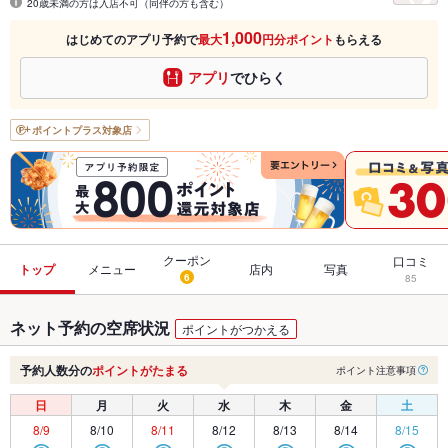
20歳未満の方は入店不可（同伴の方も含む）
1,000
はじめてのアプリ予約で
最大
円分ポイント
もらえる
アプリ
でひらく
ポイントプラス
対象店
クーポン
口コミ
トップ
メニュー
店内
写真
6
85
ネット予約の空席状況
ポイントがつかえる
予約人数分の
ポイントがたまる
ポイント注意事項
日
月
火
水
木
金
土
8/9
8/10
8/11
8/12
8/13
8/14
8/15