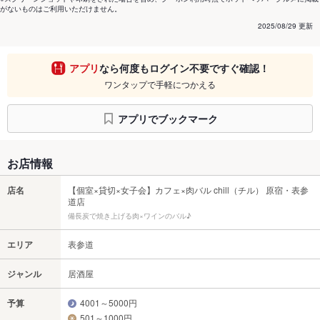
がないものはご利用いただけません。
2025/08/29 更新
アプリ
なら何度もログイン不要ですぐ確認！
ワンタップで手軽につかえる
アプリでブックマーク
お店情報
店名
【個室×貸切×女子会】カフェ×肉バル chill（チル） 原宿・表参
道店
備長炭で焼き上げる肉×ワインのバル♪
エリア
表参道
ジャンル
居酒屋
予算
4001～5000円
501～1000円