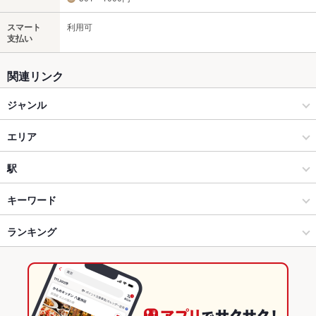
スマート
利用可
支払い
関連リンク
ジャンル
居酒屋
エリア
洋・和洋・各国料理・その他
表参道
駅
原宿・青山・表参道 × 居酒屋
表参道 × 居酒屋
外苑前駅
キーワード
原宿・青山・表参道 × 洋・和洋・各国料理・その他
表参道 × 洋・和洋・各国料理・その他
原宿駅
ランキング
フライドポテト
ソーセージ
レバー
キッシュ
パテ
パスタ
炭火焼
ラムチョップ
デザート
アヒージョ
生ハム
明治神宮前駅 × 居酒屋
表参道 × カフェ・スイーツ
明治神宮前駅
東京のグルメランキング
明治神宮前駅 × 洋・和洋・各国料理・その他
表参道 × カフェ
東京の居酒屋ランキング