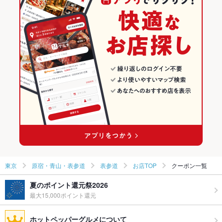
カフェ・スイーツ
東京
原宿・青山・表参道のグルメランキング
カフェ
東京 × 居酒屋
原宿・青山・表参道の居酒屋ランキング
原宿・青山・表参道 × カフェ・スイーツ
東京 × 洋・和洋・各国料理・その他
表参道のグルメランキング
原宿・青山・表参道 × カフェ
東京 × カフェ・スイーツ
表参道の居酒屋ランキング
明治神宮前駅 × カフェ・スイーツ
東京 × カフェ
明治神宮前駅 × カフェ
東京
原宿・青山・表参道
表参道
お店TOP
クーポン一覧
夏のポイント還元祭2026
最大15,000ポイント還元
ホットペッパーグルメについて