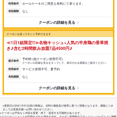
ホールケーキのご用意も有料にて承ります。
利用条件
なし
有効期限
クーポンの詳細を見る
クーポンを使ってネット予約できます
≪1日1組限定!!≫名物キッシュ×人気の半身鶏の香草焼
き♪含む2時間飲み放題7品4500円♪
予約時 (他クーポン併用不可)
提示条件
クーポンの詳細を見るをタップして、表示される画面をご提示ください。
サービス併用不可、要予約
利用条件
なし
有効期限
クーポンの詳細を見る
※更新日が2021/3/31以前の情報は、当時の価格及び税率に基づく情報となります。価格につき
ましては直接店舗へお問い合わせください。
※クーポンは予告なく内容を変更・終了・延長する可能性があります。
※スクリーンショットや印刷をされた場合を含め、クーポン利用時点でホットペッパーグルメに掲載