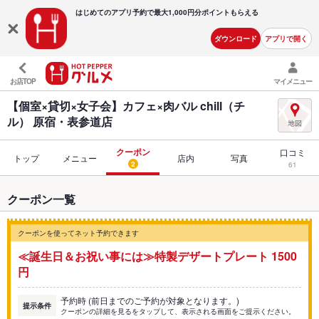
はじめてのアプリ予約で最大
1,000円分ポイントもらえる
ダウンロード
アプリで開く
お店TOP
マイメニュー
【個室×貸切×女子会】カフェ×肉バル chill（チ
ル） 原宿・表参道店
クーポン
口コミ
トップ
メニュー
店内
写真
2
61
クーポン一覧
クーポンを使ってネット予約できます
≪誕生日＆お祝い事には≫特製デザートプレート 1500
円
予約時 (前日までのご予約が対象となります。)
提示条件
クーポンの詳細を見るをタップして、表示される画面をご提示ください。