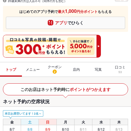
20歳未満の方は入店不可（同伴の方も含む）
1,000
はじめてのアプリ予約で
最大
円分ポイント
もらえる
アプリ
でひらく
クーポン
口コミ
トップ
メニュー
店内
写真
2
53
このお店はネット予約時に
ポイントがつかえます
ネット予約の空席状況
本日お席空いてます！2名～
金
土
日
月
火
水
木
8/7
8/8
8/9
8/10
8/11
8/12
8/13