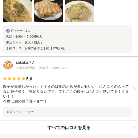
ディナー | 2人
会計：4,001～5,000円/人
来店シーン：友人・知人と
予約コース：お席のみのご予約【120分制】
sakakaさん
40代前半/男性・投稿日：2026/07/11
5.0
餃子が美味しかった。すすきのは夜のお店が多いせいか、にんにくの入って
ない餃子多く、物足りないです。でもここの餃子はにんにく効いてる！うま
い！！
今度は麹の餃子食べます！
来店シーン：一人で
すべての口コミを見る