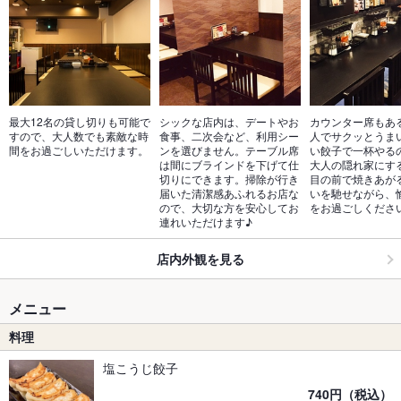
最大12名の貸し切りも可能で
シックな店内は、デートやお
カウンター席もあ
すので、大人数でも素敵な時
食事、二次会など、利用シー
人でサクッとうま
間をお過ごしいただけます。
ンを選びません。テーブル席
い餃子で一杯やる
は間にブラインドを下げて仕
大人の隠れ家にす
切りにできます。掃除が行き
目の前で焼きあが
届いた清潔感あふれるお店な
いを馳せながら、
ので、大切な方を安心してお
をお過ごしくださ
連れいただけます♪
店内外観を見る
メニュー
料理
塩こうじ餃子
740円（税込）