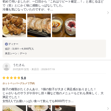
初めて伺いましたが、一口目から「これはリピート確定…！」と感じるほど
で（笑）とにかく味に感動しっぱなしでした。
冷麺も気になっていたのですが、そ…
ディナー
会計：3,001～4,000円/人
来店シーン：デート
うたさん
20代前半/女性・来店日：2026/07/19
5.0
ホットペッパーグルメで予約
餃子の種類がたくさんあり、1個の餃子が大きく満足感がありました！
じゃがいものサラダや冷やし担々麺など他のメニューもどれも美味しく、大
満足でした！
女性2人でお腹いっぱい食べて飲んでも8000円でコ…