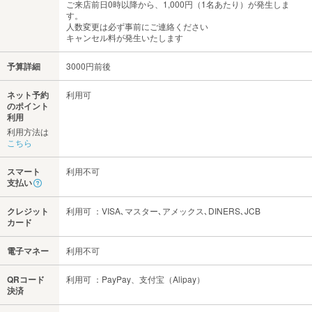
ご来店前日0時以降から、1,000円（1名あたり）が発生しま
す。
人数変更は必ず事前にご連絡ください
キャンセル料が発生いたします
予算詳細
3000円前後
ネット予約
利用可
のポイント
利用
利用方法は
こちら
スマート
利用不可
支払い
クレジット
利用可 ：VISA､マスター､アメックス､DINERS､JCB
カード
電子マネー
利用不可
QRコード
利用可 ：PayPay、支付宝（Alipay）
決済