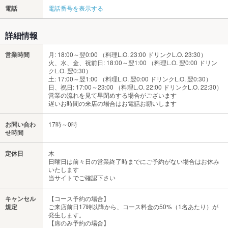
電話
電話番号を表示する
詳細情報
営業時間
月: 18:00～翌0:00 （料理L.O. 23:00 ドリンクL.O. 23:30）
火、水、金、祝前日: 18:00～翌1:00 （料理L.O. 翌0:00 ドリン
クL.O. 翌0:30）
土: 17:00～翌1:00 （料理L.O. 翌0:00 ドリンクL.O. 翌0:30）
日、祝日: 17:00～23:00 （料理L.O. 22:00 ドリンクL.O. 22:30）
営業の流れを見て早閉めする場合がございます
遅いお時間の来店の場合はお電話お願いします
お問い合わ
17時～0時
せ時間
定休日
木
日曜日は前々日の営業終了時までにご予約がない場合はお休み
いたします
当サイトでご確認下さい
キャンセル
【コース予約の場合】
規定
ご来店前日17時以降から、コース料金の50%（1名あたり）が
発生します。
【席のみ予約の場合】