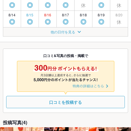
休
休
◎
◎
◎
◎
◎
8/14
8/15
8/16
8/17
8/18
8/19
8/20
休
◎
◎
◎
◎
◎
◎
8/21
8/22
8/23
8/24
8/25
8/26
8/27
他の日付を見る
休
◎
◎
◎
◎
◎
◎
8/28
8/29
8/30
8/31
9/1
9/2
9/3
休
◎
◎
◎
◎
◎
◎
口コミ&写真の投稿・掲載で
9/4
9/5
9/6
9/7
9/8
9/9
9/10
休
休
◎
◎
◎
◎
◎
口コミを投稿する
投稿写真(4)