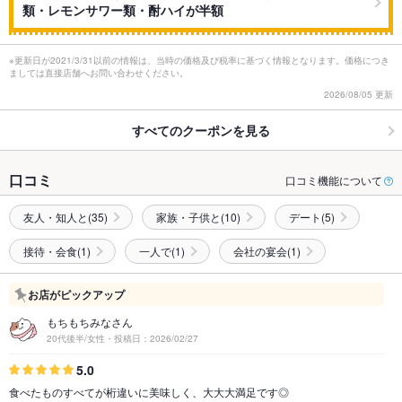
類・レモンサワー類・酎ハイが半額
※更新日が2021/3/31以前の情報は、当時の価格及び税率に基づく情報となります。価格につき
ましては直接店舗へお問い合わせください。
2026/08/05 更新
すべてのクーポンを見る
口コミ
口コミ機能について
友人・知人と(35)
家族・子供と(10)
デート(5)
接待・会食(1)
一人で(1)
会社の宴会(1)
お店がピックアップ
もちもちみなさん
20代後半/女性・投稿日：2026/02/27
5.0
食べたものすべてが桁違いに美味しく、大大大満足です◎