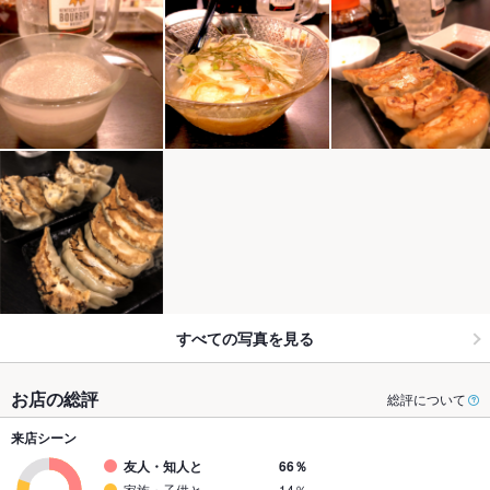
すべての写真を見る
お店の総評
総評について
来店シーン
友人・知人と
66％
家族・子供と
14％