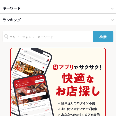
すすきの × 中華
すすきの駅 × 中華
大通駅
キーワード
バリアフリ
なし
ー
すすきの × 飲茶・点心・餃子
すすきの駅 × 飲茶・点心・餃子
すすきの駅
ランキング
からあげ
エビ料理
刺身
しゃぶしゃぶ
つくね
もつ鍋
餃子
駐車場
なし
小籠包
麻婆豆腐
エビチリ
火鍋
牛タン
冷麺
デザート
担々麺
すすきの駅 × 中華
北海道
豊水すすきの駅
北海道のグルメランキング
TV・プロジ
あり
検索
ェクタ
すすきの駅 × 飲茶・点心・餃子
北海道 × 中華
北海道の中華ランキング
その他設備
－
北海道 × 飲茶・点心・餃子
北海道の飲茶・点心・餃子ランキング
その他
すすきののグルメランキング
飲み放題
なし
すすきのの中華ランキング
食べ放題
なし
すすきのの飲茶・点心・餃子ランキング
お子様連れ
お子様連れ不可
ウェディン
－
すすきの駅のグルメランキング
グパーティ
ー二次会
すすきの駅の中華ランキング