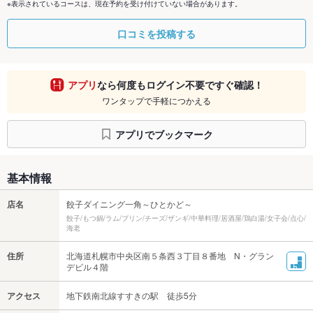
※表示されているコースは、現在予約を受け付けていない場合があります。
口コミを投稿する
アプリ
なら何度もログイン不要ですぐ確認！
ワンタップで手軽につかえる
アプリでブックマーク
基本情報
店名
餃子ダイニング一角～ひとかど～
餃子/もつ鍋/ラム/プリン/チーズ/ザンギ/中華料理/居酒屋/鶏白湯/女子会/点心/
海老
住所
北海道札幌市中央区南５条西３丁目８番地 N・グラン
デビル４階
アクセス
地下鉄南北線すすきの駅 徒歩5分