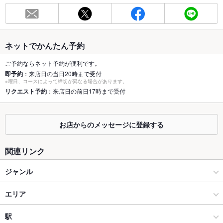
総席数
16席
最大宴会収
16人
容人数
ネットでかんたん予約
個室
なし
ご予約ならネット予約が便利です。
即予約
：来店日の当日20時まで受付
※曜日、コースによって締切が異なる場合があります。
座敷
なし
リクエスト予約
：来店日の前日17時まで受付
掘りごたつ
なし
カウンター
あり
お店からのメッセージに登録する
ソファー
なし
関連リンク
テラス席
なし
ジャンル
貸切
貸切可 ：10名様以上コースご予約
中華
エリア
設備
飲茶・点心・餃子
すすきの駅
駅
Wi-Fi
あり