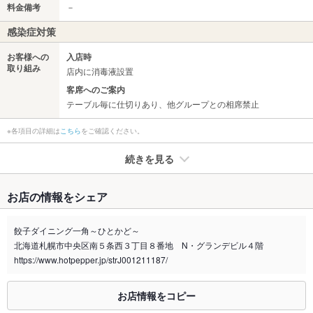
料金備考
－
感染症対策
お客様への
入店時
取り組み
店内に消毒液設置
客席へのご案内
テーブル毎に仕切りあり、他グループとの相席禁止
※各項目の詳細は
こちら
をご確認ください。
続きを見る
たばこ
お店の情報をシェア
禁煙・喫煙
全席喫煙可
※喫煙の場合、加熱式たばこ限定です。
餃子ダイニング一角～ひとかど～
北海道札幌市中央区南５条西３丁目８番地 N・グランデビル４階
喫煙専用室
なし
https://www.hotpepper.jp/strJ001211187/
※2020年4月1日～受動喫煙対策に関する法律が施行されています。正しい情報はお店へお問い
合わせください。
お店情報をコピー
お席