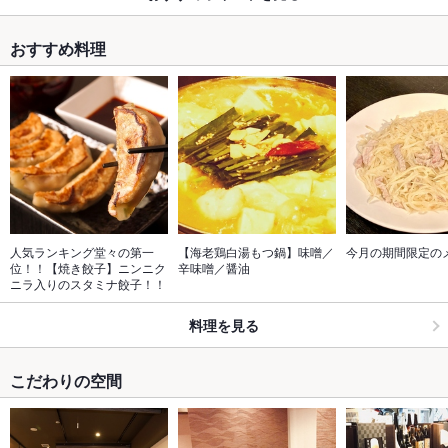
おすすめ料理
人気ランキング堂々の第一
【海老鶏白湯もつ鍋】味噌／
今月の期間限定の
位！！【焼き餃子】ニンニク
辛味噌／醤油
ニラ入りのスタミナ餃子！！
料理を見る
こだわりの空間