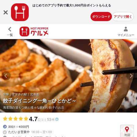
はじめてのアプリ予約で最大
1,000円分ポイントもらえる
ダウンロード
アプリで開く
一覧
マイメニュー
中華 | すすきの駅 | 北海道
餃子ダイニング一角～ひとかど～
海老鶏白湯もつ鍋と様々な変わり餃子のお店
4.7
53
口コミ
件
3001～4000円
ただいま営業中
18:00～翌1:00