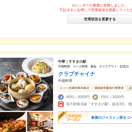
カレンダーの更新に失敗しました。
下記ボタンを押して空席状況を更新してくだ
空席状況を更新する
中華｜すすきの駅
中国料理 コース料理 宴会 テイクアウト 記念日 
クラブチャイナ
中国料理
口コミ投稿特典対象店
適格請求書発行事業者
ポ
4001～5000円
1501～2000円
食後のジャスミン茶をコ