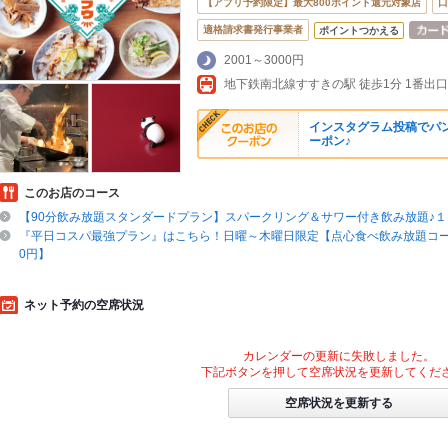
【アプリ予約限定】最大800ポイント還元対象店
口
適格請求書発行事業者
ポイントつかえる
2001～3000円
インスタグラム投稿でパ
ーポン♪
このお店のコース
【90分飲み放題スタンダードプラン】スパークリング＆サワー付き飲み放題♪
『平日コスパ最強プラン』はこちら！日曜～木曜日限定【点心食べ飲み放題コース4
0円】
ネット予約の空席状況
カレンダーの更新に失敗しました。
下記ボタンを押して空席状況を更新してくだ
空席状況を更新する