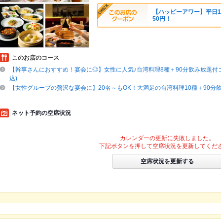
【ハッピーアワー】平日1
50円！
このお店のコース
【幹事さんにおすすめ！宴会に◎】女性に人気♪台湾料理8種＋90分飲み放題付コー
込)
【女性グループの贅沢な宴会に】20名～もOK！大満足の台湾料理10種＋90分飲放
ネット予約の空席状況
カレンダーの更新に失敗しました。
下記ボタンを押して空席状況を更新してくだ
空席状況を更新する