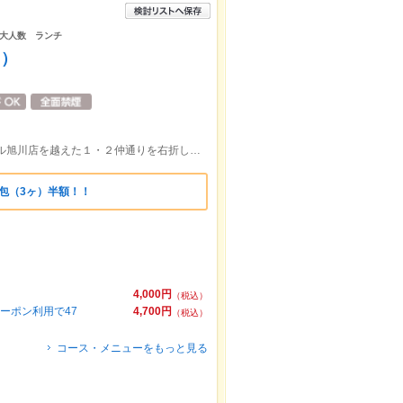
大人数 ランチ
う）
JR旭川駅を背に買物公園を直進、フィール旭川店を越えた１・２仲通りを右折し、左側
龍包（3ヶ）半額！！
4,000円
（税込）
ーポン利用で47
4,700円
（税込）
コース・メニューをもっと見る