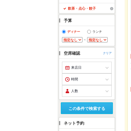
飲茶・点心・餃子
予算
ディナー
ランチ
～
空席確認
クリア
この条件で検索する
ネット予約