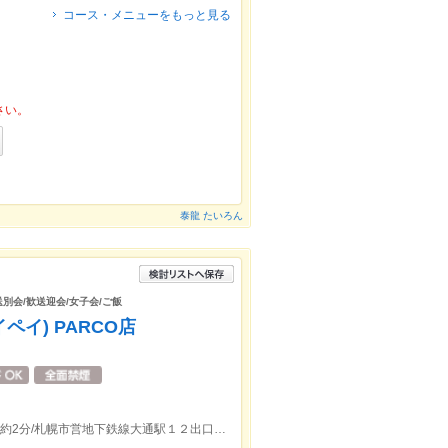
コース・メニューをもっと見る
さい。
泰龍 たいろん
送別会/歓送迎会/女子会/ご飯
ペイ) PARCO店
札幌市電西４丁目駅出口(内回り)より徒歩約2分/札幌市営地下鉄線大通駅１２出口より徒歩約3分