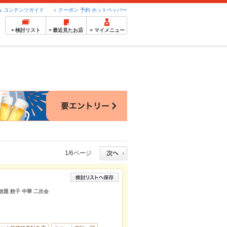
コンテンツガイド
クーポン 予約 ホットペッパー
検討リスト
最近見たお店
マイメニュー
1/6ページ
放題 餃子 中華 二次会