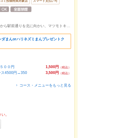
コミ投稿特典対象店
スマート支払い可
地下鉄南北線すすきの駅 徒歩1分 1番出口から駅前通りを北に向かい、マツモトキヨシさんの角を右折 G-DAININGビル2階
ンダまんorハリネズミまんプレゼントク
１５００円
1,500円
（税込）
500円→350
3,500円
（税込）
コース・メニューをもっと見る
さい。