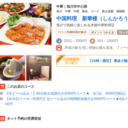
中華｜旭川市中心部
旭川 中華 中国 宴会 コース 飲み放題 無制限 
中国料理 新華楼（しんかろ
旭川で気軽に楽しめる本格中華料理店
口コミ投稿特典対象店
ポイントつかえる
2001～3000円
501～1000円
【16時～限定】 厚皮小
このお店のコース
【生ビール込み！】90分飲み放題付き4000円コース★ 全7品 4000円(税込)
【水木日クーポン利用可】生ビール込み!2時間飲放題付き5000円コース★9品ク
00円
ネット予約の空席状況