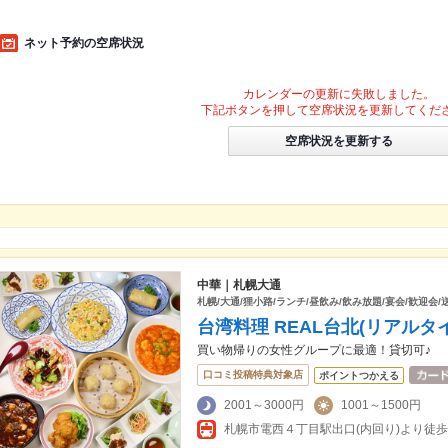
ネット予約の空席状況
カレンダーの更新に失敗しました。
下記ボタンを押して空席状況を更新してくだ
空席状況を更新する
中華｜札幌大通
札幌/大通/狸小路/ランチ/昼飲み/飲み放題/宴会/歓迎会/
台湾料理 REAL台北(リアルタイ
買い物帰りの女性グループに最適！貸切可♪
口コミ投稿特典対象店
ポイントつかえる
2001～3000円
1001～1500円