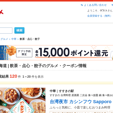
よくある問い合わせ
ようこそ、
さん
ゲスト
会員登録する（無料）
 グルメ
中華
飲茶・点心・餃子
海道 | 飲茶・点心・餃子のグルメ・クーポン情報
120
索結果
件
1～20
件を表示
中華｜すすきの駅
すすきの 台湾料理 居酒屋 二次会 食べ放題 鍋 食べ飲み
台湾夜市 カシンフウ Sapporo
ふらっと気軽に、小皿で楽しむおつまみ料理