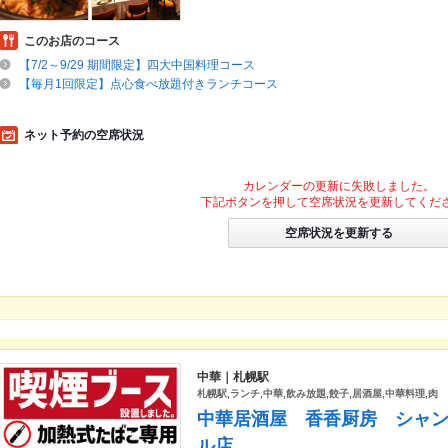
このお店のコース
【7/2～9/29 期間限定】四大中国料理コース
【毎月1回限定】点心食べ放題付きランチコース
ネット予約の空席状況
カレンダーの更新に失敗しました。
下記ボタンを押して空席状況を更新してくだ
空席状況を更新する
中華｜札幌駅
札幌駅,ランチ,中華,飲み放題,餃子,居酒屋,中華料理,肉
中華居酒屋 香香厨房 シャン
ル店