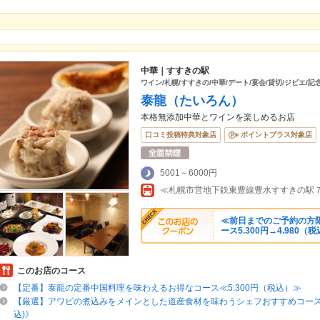
中華｜すすきの駅
ワイン/札幌/すすきの/中華/デート/宴会/貸切/ジビエ/記
泰龍（たいろん）
本格無添加中華とワインを楽しめるお店
口コミ投稿特典対象店
ポイントプラス対象店
5001～6000円
≪前日までのご予約の方
ース5.300円→4.980（
このお店のコース
【定番】泰龍の定番中国料理を味わえるお得なコース≪5.300円（税込）≫
【厳選】アワビの煮込みをメインとした道産食材を味わうシェフおすすめコース《7
込)》