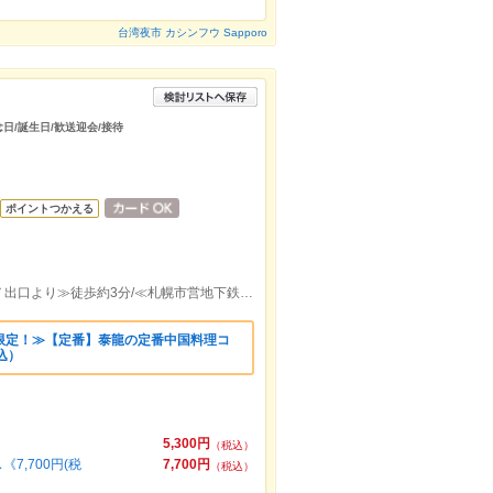
台湾夜市 カシンフウ Sapporo
念日/誕生日/歓送迎会/接待
ポイントつかえる
≪札幌市営地下鉄東豊線豊水すすきの駅７出口より≫徒歩約3分/≪札幌市営地下鉄南北線すすきの駅３出口より≫徒歩約6分
限定！≫【定番】泰龍の定番中国料理コ
税込）
5,300円
（税込）
,700円(税
7,700円
（税込）