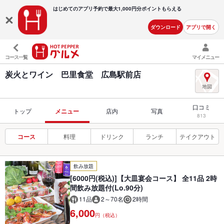
はじめてのアプリ予約で最大
1,000円分ポイントもらえる
ダウンロード
アプリで開く
コース一覧
マイメニュー
炭火とワイン 巴里食堂 広島駅前店
口コミ
トップ
メニュー
店内
写真
813
コース
料理
ドリンク
ランチ
テイクアウト
飲み放題
[6000円(税込)]【大皿宴会コース】 全11品 2時
間飲み放題付(Lo.90分)
11品
2～70名
2時間
6,000
円（税込）