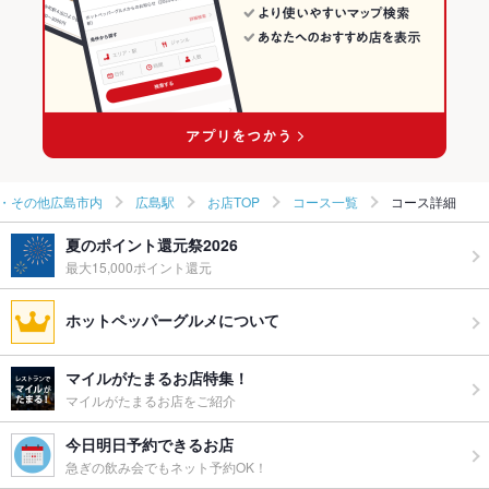
広島駅・横川・その他広島市内のフレンチランキング
広島駅 × 居酒屋
広島 × 洋・和洋・各国料理・その他
広島駅のグルメランキング
広島駅 × 洋・和洋・各国料理・その他
広島駅のイタリアン・フレンチランキング
・その他広島市内
広島駅
お店TOP
コース一覧
コース詳細
夏のポイント還元祭2026
最大15,000ポイント還元
ホットペッパーグルメについて
マイルがたまるお店特集！
マイルがたまるお店をご紹介
今日明日予約できるお店
急ぎの飲み会でもネット予約OK！