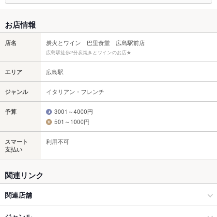
お店情報
店名
炭火とワイン 巴里食堂 広島駅前店
広島駅徒歩2分炭焼きとワインのお店★
エリア
広島駅
ジャンル
イタリアン・フレンチ
予算
3001～4000円
501～1000円
スマート
利用不可
支払い
関連リンク
関連店舗
巴里食堂 大手町
ジャンル