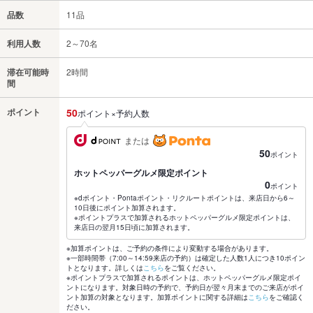
品数
11品
利用人数
2～70名
滞在可能時
2時間
間
ポイント
50
ポイント×予約人数
または
50
ポイント
ホットペッパーグルメ限定ポイント
0
ポイント
※dポイント・Pontaポイント・リクルートポイントは、来店日から6～
10日後にポイント加算されます。
※ポイントプラスで加算されるホットペッパーグルメ限定ポイントは、
来店日の翌月15日頃に加算されます。
※加算ポイントは、ご予約の条件により変動する場合があります。
※一部時間帯（7:00～14:59来店の予約）は確定した人数1人につき10ポイン
トとなります。詳しくは
こちら
をご覧ください。
※ポイントプラスで加算されるポイントは、ホットペッパーグルメ限定ポイ
ントになります。対象日時の予約で、予約日が翌々月末までのご来店がポイ
ント加算の対象となります。加算ポイントに関する詳細は
こちら
をご確認く
ださい。