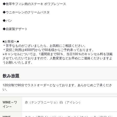
◆牧草牛フィレ肉のステーキ ポワブレソース
◆ウニホーレンのクリームパスタ
◆パン
◆自家製デザート
■お客様へ■
＊苦手なものがございましたら、お気軽にご相談ください。
＊貸切ご利用は4500円からで50名様からご予約承っております。
※キャンセルについては、1週間前まで50％、当日100％のキャンセル料を頂戴
させていただいておりますので、人数変更などお早めにご連絡くださいますよ
うお願いいたします。
飲み放題
120分制で90分でラストオーダーとなっております。あらかじめご了承くださ
い。
WINE～ワ
赤（テンプラニーリョ）/白（アイレン）
イン～
キティ（赤ワイン+ジンジャーエール）/オペレーター(白ワイン