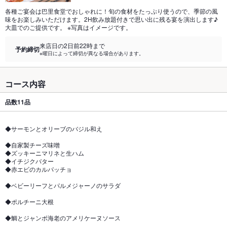
各種ご宴会は巴里食堂でおしゃれに！旬の食材をたっぷり使うので、季節の風
味をお楽しみいただけます。2H飲み放題付きで思い出に残る宴を演出します♪
大皿でのご提供です。 ※写真はイメージです。
来店日の2日前22時まで
予約締切
※曜日によって締切が異なる場合があります。
コース内容
品数
11品
◆サーモンとオリーブのバジル和え
◆自家製チーズ味噌
◆ズッキーニマリネと生ハム
◆イチジクバター
◆赤エビのカルパッチョ
◆ベビーリーフとパルメジャーノのサラダ
◆ポルチーニ大根
◆鯛とジャンボ海老のアメリケーヌソース